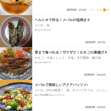
つくったよ
5
調理時間：約10分
ヘルシオで作る！メバルの塩焼き☆
メバル、塩
by ひろすけ☆
調理時間：約10分
骨まで食べれる！ザクザク！かさごの唐揚げ☆
かさご、☆塩こしょう、☆塩、☆片栗粉、揚げ油
by na-maママ
調理時間：5分以内
メバルで美味しいアクアパッツァ♪
メバル（20cm程度）、塩、オリーブオイル、ニンニ
ク、a）酒（あれば白ワイン）、a）水、b）プチトマト
by chika@釣るんじゃけぇ。
（酸味がある方がBEST）、b）マッシュルーム
（生）、b）アサリ、c）ブロッコリー、パセリ（乾燥
でも生でも）...
調理時間：約30分