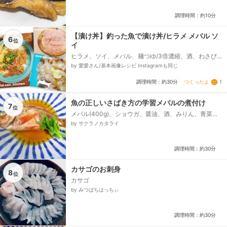
調理時間：約10分
【漬け丼】釣った魚で漬け丼/ヒラメ メバル ソ
6
位
イ
ヒラメ、ソイ、メバル、麺つゆ/3倍濃縮、酒、わさび/
無くても大丈夫、白ゴマ、錦糸玉子、【あれば】、青
by 愛愛さん/基本画像レシピ Instagramも同じ
しそ、カイワレ、小ネギ...
つくったよ
1
調理時間：約30分
魚の正しいさばき方の学習メバルの煮付け
7
位
メバル(400g)、ショウガ、醤油、酒、みりん、青菜、
梅干し
by サクラノカタライ
調理時間：約30分
カサゴのお刺身
8
位
カサゴ
by みつばちはっちぃ
調理時間：約30分