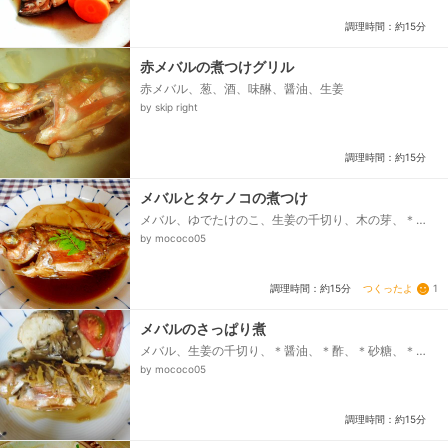
調理時間：約15分
赤メバルの煮つけグリル
赤メバル、葱、酒、味醂、醤油、生姜
by skip right
調理時間：約15分
メバルとタケノコの煮つけ
メバル、ゆでたけのこ、生姜の千切り、木の芽、＊
水、＊酒、＊醤油、＊砂糖
by mococo05
つくったよ
1
調理時間：約15分
メバルのさっぱり煮
メバル、生姜の千切り、＊醤油、＊酢、＊砂糖、＊
酒、＊水
by mococo05
調理時間：約15分