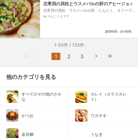
北寄貝の貝柱とウスメバルの肝のアヒージョ♬
北寄貝の貝柱、ウスメバルの肝、にんにく、オリーブ
オイル、塩、パセリ
by りんごくんママ
調理時間：約1時間
1-50件 / 133件
1
2
3
他のカテゴリを見る
すべてのその他のさか
カレイ（カラスカレ
な
イ）
かつお
ワカサギ
金目鯛
うなぎ