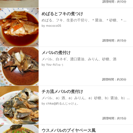
調理時間：約10分
めばるとフキの煮つけ
めばる、フキ、生姜の千切り、＊醤油、＊砂糖、＊
酒、＊水、塩（フキの下処理用）
by mococo05
調理時間：約15分
メバルの煮付け
メバル、白ネギ、濃口醤油、みりん、砂糖、酒
by You-Aのゅぅ
調理時間：約30分
チカ流メバルの煮付け
メバル、a）酒、a）みりん、a）砂糖、b）醤油、b）
水
by chika@釣るんじゃけぇ。
調理時間：約15分
ウスメバルのブイヤベース風