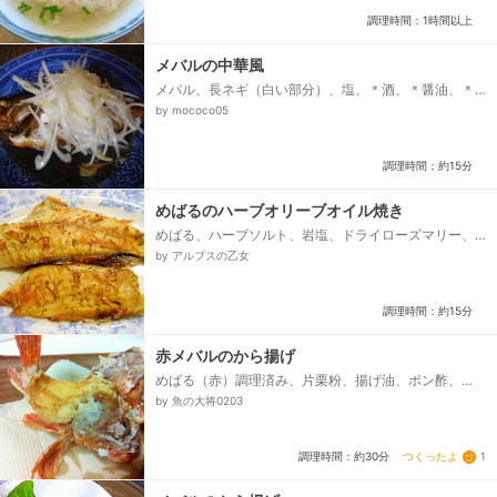
調理時間：1時間以上
メバルの中華風
メバル、長ネギ（白い部分）、塩、＊酒、＊醤油、＊
みりん、油、ごま油
by mococo05
調理時間：約15分
めばるのハーブオリーブオイル焼き
めばる、ハーブソルト、岩塩、ドライローズマリー、
ホワイトペッパー、オリーブオイル
by アルプスの乙女
調理時間：約15分
赤メバルのから揚げ
めばる（赤）調理済み、片栗粉、揚げ油、ポン酢、
塩 コショウ
by 魚の大将0203
つくったよ
1
調理時間：約30分