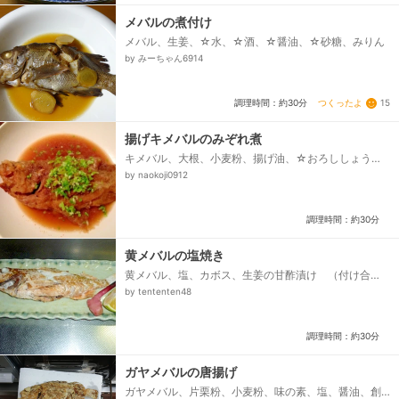
メバルの煮付け
メバル、生姜、☆水、☆酒、☆醤油、☆砂糖、みりん
by みーちゃん6914
つくったよ
15
調理時間：約30分
揚げキメバルのみぞれ煮
キメバル、大根、小麦粉、揚げ油、☆おろししょう
が、☆しょうゆ、☆酒、☆みりん、☆砂糖、☆水、万
by naokoji0912
能ネギ小口切り、七味唐辛子...
調理時間：約30分
黄メバルの塩焼き
黄メバル、塩、カボス、生姜の甘酢漬け （付け合
せ）
by tententen48
調理時間：約30分
ガヤメバルの唐揚げ
ガヤメバル、片栗粉、小麦粉、味の素、塩、醤油、創