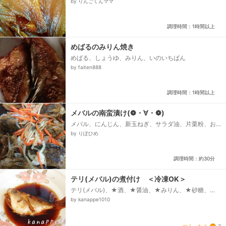
by りんごくんママ
調理時間：1時間以上
めばるのみりん焼き
めばる、しょうゆ、みりん、いのいちばん
by faiten888
調理時間：1時間以上
メバルの南蛮漬け(❁・∀・❁)
メバル、にんじん、新玉ねぎ、サラダ油、片栗粉、お
酢、しょうゆ、砂糖
by りぽひめ
調理時間：約30分
テリ(メバル)の煮付け ＜冷凍OK＞
テリ(メバル)、★酒、★醤油、★みりん、★砂糖、★
水、★しょうが
by kanappe1010