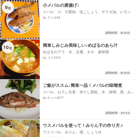
小メバルの唐揚げ♪
9
位
メバル 小、片栗粉、塩こしょう、サラダ油、レモン
by テツオ63
調理時間：約30分
簡単しみじみ美味しい♪めばるのあら汁
10
位
めばるのアラ、水、豆腐、ネギ、麦味噌
by うり2215
調理時間：約30分
ご飯がススム♪簡単一品！メバルの味噌煮
メバル、おろし生姜、本だし顆粒、水、味噌、酒、み
りん、醤油
by かっぺ4217
調理時間：約15分
ウスメバルを使って！みりん干の作り方♬
ウスメバル、みりん、酒、しょうゆ