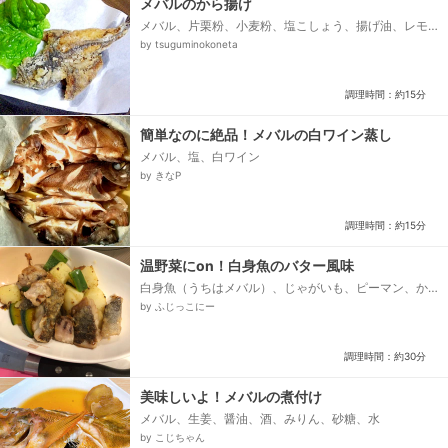
メバルのから揚げ
メバル、片栗粉、小麦粉、塩こしょう、揚げ油、レモ
ン汁、塩
by tsuguminokoneta
調理時間：約15分
簡単なのに絶品！メバルの白ワイン蒸し
メバル、塩、白ワイン
by きなP
調理時間：約15分
温野菜にon！白身魚のバター風味
白身魚（うちはメバル）、じゃがいも、ピーマン、か
ぼちゃ、☆醤油、☆みりん、☆ほんだし、☆水、水、
by ふじっこにー
小麦粉、サラダ油、塩、塩こしょう、バター、みりん...
調理時間：約30分
美味しいよ！メバルの煮付け
メバル、生姜、醤油、酒、みりん、砂糖、水
by こじちゃん