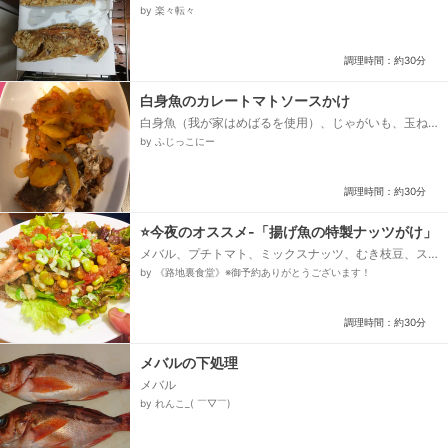
味シャンタン
by 楽々転々
調理時間：約30分
白身魚のカレートマトソースかけ
白身魚（我が家はめばるを使用）、じゃがいも、玉ね
ぎ、にんじん、カレー粉、☆トマトケチャップ、☆ト
by ふじっこにー
マトピューレ、☆塩、みりん、バター、塩こしょう、
オリーブ油、水...
調理時間：約30分
⭐今夜のオススメ-「揚げ魚の特製ナッツがけ」
メバル、プチトマト、ミックスナッツ、むき枝豆、ス
イートコーン、長ネギ、砂糖小さじ、いの一番、ガー
by 《路地裏食堂》※御予約ありがとうございます！
リックソルト、パン粉、小麦粉(魚の衣)...
調理時間：約30分
メバルの下処理
メバル
by れんこ_( ￣▽￣)