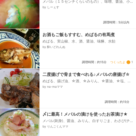
メバル（１５センチくらいのもの）、味噌、醤油、小
口ネギ
by しーぇす
調理時間：5分以内
お酒もご飯もすすむ、めばるの有馬煮
めばる、実山椒、水、酒、醤油、味醂、水飴
by 酔いどれんぬ
つくったよ
1
調理時間：約15分
二度揚げで骨まで食べれる♪メバルの唐揚げ☆
めばる、揚げ油、☆酒、☆みりん、☆醤油、☆塩、☆
しょうがのすりおろし、片栗粉
by na-maママ
調理時間：約15分
〆に最高！メバルの漬けを使ったお茶漬け★
メバル(刺身)、醤油、みりん、白すりごま、わさび(チ
ューブ)、チャイブ、ごはん、お湯、和風顆粒だし
by りんごくんママ