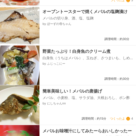
つくったよ
3
オーブントースターで焼くメバルの塩麹漬け
メバルの切り身、酒、塩、塩麹
by ぼーずの母ちゃん
調理時間：約30分
野菜たっぷり！白身魚のクリーム煮
白身魚（うちはメバル）、玉ねぎ、さつまいも、しめ
じ、人参、小松菜、バターA、バターB、小麦粉、コン
by ふじっこにー
ソメ、牛乳、塩こしょう、粉チーズ...
調理時間：約30分
簡単美味しい！メバルの唐揚げ
メバル、小麦粉、塩、サラダ油、大根おろし、ポン酢
by にしちゃんnn
つくったよ
4
調理時間：約15分
メバルお味噌汁にしてみたーらおいしかったー