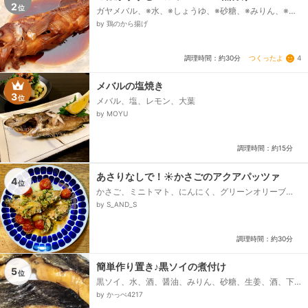
2
位
ガヤメバル、※水、※しょうゆ、※砂糖、※みりん、※
酒、※しょうが
by 鶏のから揚げ
つくったよ
4
調理時間：約30分
メバルの塩焼き
3
位
メバル、塩、レモン、大葉
by MOYU
調理時間：約15分
あさりなしで！☀️かさごのアクアパッツァ
4
位
かさご、ミニトマト、にんにく、グリーンオリーブ
（種抜き）、ケイパー、パセリ、白ワイン、塩、ピュ
by S_AND_S
アオリーブ油、エクストラバージンオリーブ油...
調理時間：約30分
簡単作り置き♪黒ソイの煮付け
5
位
黒ソイ、水、酒、醤油、みりん、砂糖、生姜、酒、下
処理用、塩、下処理用
by かっぺ4217