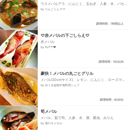
ウスメバルアラ、にんにく、玉ねぎ、人参、水、パセ
リ、トマトピュレ、ムール貝(冷凍)、塩コショウ
by りんごくんママ
調理時間：1時間以上
♡赤メバルの下ごしらえ♡
赤メバル
by Puᒼᑋªⁿ♥︎
調理時間：5分以内
豪快！メバルの丸ごとグリル
メバル(20cmサイズ)、レモン、にんにく、ローズマリ
ー、タイム、塩、ブラックペッパー、ピュアオリーブ
by ゆうき@地中海料理シェフ
オイル、EVオリーブオイル...
調理時間：約30分
筍メバル
メバル、茹で筍、人参、水、酒、醤油、みりん
by 港のキャロル