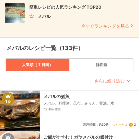
簡単レシピの人気ランキング TOP20
メバル
今すぐランキングを見る
メバルのレシピ一覧（133件）
人気順（７日間）
新着順
さらに絞り込む
メバルの煮魚
1
位
メバル、料理酒、昆布、みりん、醤油、水
by 帯広食堂
つくったよ
2
調理時間：約30分
ご飯がすすむ！ガヤメバルの煮付け