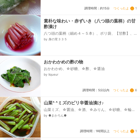
つくったよ
1
調理時間：約15分
素朴な味わい・赤ずいき（八つ頭の葉柄）の甘
酢漬け
八つ頭の葉柄（細め４～５本）、ポリ袋、【甘酢】、
酢、さとう、粗塩
by 身の茸３３５
おかわかめの酢の物
おかわかめ、☆砂糖、☆酢、☆醤油
by liqueur
つくったよ
6
調理時間：5分以内
山菜^ ^ミズのピリ辛醤油漬け♪
山菜ミズ、☆醤油、☆酒、☆みりん、☆砂糖、☆輪切
り唐辛子
by ●まかろん●
つくったよ
1
調理時間：1時間以上