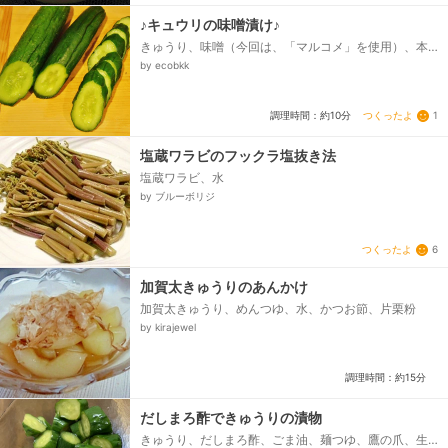
♪キュウリの味噌漬け♪
きゅうり、味噌（今回は、「マルコメ」を使用）、本
みりん、料理酒、しょうがのすりおろし
by ecobkk
つくったよ
1
調理時間：約10分
塩蔵ワラビのフックラ塩抜き法
塩蔵ワラビ、水
by ブルーボリジ
つくったよ
6
加賀太きゅうりのあんかけ
加賀太きゅうり、めんつゆ、水、かつお節、片栗粉
by kirajewel
調理時間：約15分
だしまろ酢できゅうりの漬物
きゅうり、だしまろ酢、ごま油、麺つゆ、鷹の爪、生