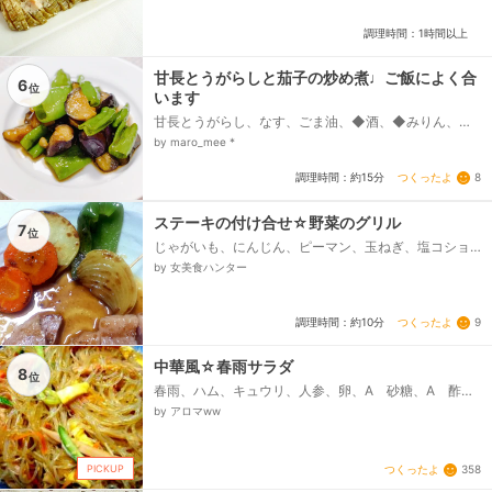
調理時間：1時間以上
甘長とうがらしと茄子の炒め煮♩ご飯によく合
6
位
います
甘長とうがらし、なす、ごま油、◆酒、◆みりん、◆
しょうゆ、◆砂糖
by maro_mee *
つくったよ
8
調理時間：約15分
ステーキの付け合せ☆野菜のグリル
7
位
じゃがいも、にんじん、ピーマン、玉ねぎ、塩コショ
ウ、しょうゆ、オリーブオイル
by 女美食ハンター
つくったよ
9
調理時間：約10分
中華風☆春雨サラダ
8
位
春雨、ハム、キュウリ、人参、卵、A 砂糖、A 酢、
A 醤油、A ゴマ油、A 水、いりごま(白)
by アロマww
PICKUP
つくったよ
358