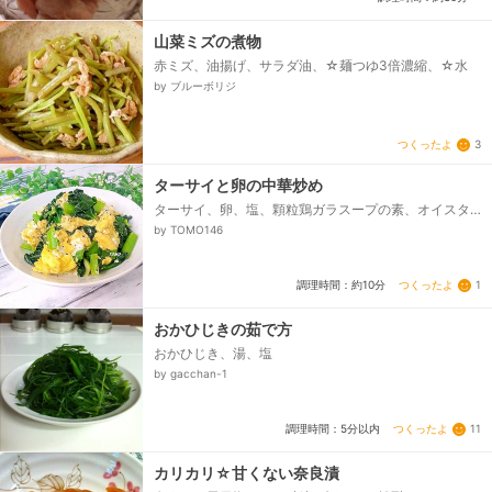
山菜ミズの煮物
赤ミズ、油揚げ、サラダ油、☆麺つゆ3倍濃縮、☆水
by ブルーボリジ
つくったよ
3
ターサイと卵の中華炒め
ターサイ、卵、塩、顆粒鶏ガラスープの素、オイスタ
ーソース、ごま油、コショウ
by TOMO146
つくったよ
1
調理時間：約10分
おかひじきの茹で方
おかひじき、湯、塩
by gacchan-1
つくったよ
11
調理時間：5分以内
カリカリ☆甘くない奈良漬