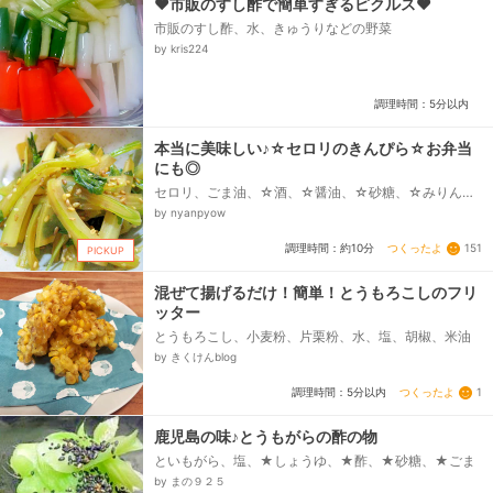
❤市販のすし酢で簡単すぎるピクルス❤
市販のすし酢、水、きゅうりなどの野菜
by kris224
調理時間：5分以内
本当に美味しい♪☆セロリのきんぴら☆お弁当
にも◎
セロリ、ごま油、☆酒、☆醤油、☆砂糖、☆みりん、
白ごま
by nyanpyow
つくったよ
151
調理時間：約10分
PICKUP
混ぜて揚げるだけ！簡単！とうもろこしのフリ
ッター
とうもろこし、小麦粉、片栗粉、水、塩、胡椒、米油
by きくけんblog
つくったよ
1
調理時間：5分以内
鹿児島の味♪とうもがらの酢の物
といもがら、塩、★しょうゆ、★酢、★砂糖、★ごま
by まの９２５