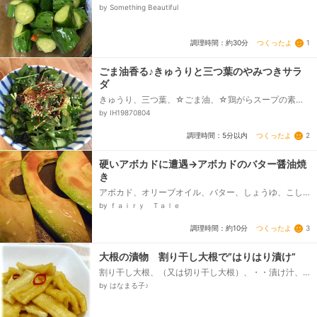
姜スライス（なくてもOK）
by Something Beautiful
つくったよ
1
調理時間：約30分
ごま油香る♪きゅうりと三つ葉のやみつきサラ
ダ
きゅうり、三つ葉、☆ごま油、☆鶏がらスープの素、
☆にんにく、海苔、いりごま
by IH19870804
つくったよ
2
調理時間：5分以内
硬いアボカドに遭遇→アボカドのバター醤油焼
き
アボカド、オリーブオイル、バター、しょうゆ、こし
ょう
by ｆａｉｒｙ Ｔａｌｅ
つくったよ
3
調理時間：約10分
大根の漬物 割り干し大根で”はりはり漬け”
割り干し大根、（又は切り干し大根）、・・漬け汁、
Ａ・・、しょうゆ、（あればだし醤油）、酢、みり
by はなまる子♪
ん、砂糖、昆布（５ｃｍ角）、赤唐辛子（小口切り）...