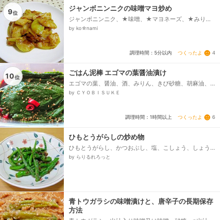
ジャンボニンニクの味噌マヨ炒め
9
位
ジャンボニンニク、★味噌、★マヨネーズ、★みり
ん、オリーブオイル
by ko☆nami
つくったよ
4
調理時間：5分以内
ごはん泥棒 エゴマの葉醤油漬け
10
位
エゴマの葉、醤油、酒、みりん、きび砂糖、胡麻油、
胡麻、にんにくすりおろし、生姜すりおろし、唐辛子
by ＣＹＯＢＩＳＵＫＥ
種を抜いて輪切り...
つくったよ
6
調理時間：1時間以上
ひもとうがらしの炒め物
ひもとうがらし、かつおぶし、塩、こしょう、しょう
油、サラダ油
by らりるれろっと
青トウガラシの味噌漬けと、唐辛子の長期保存
方法