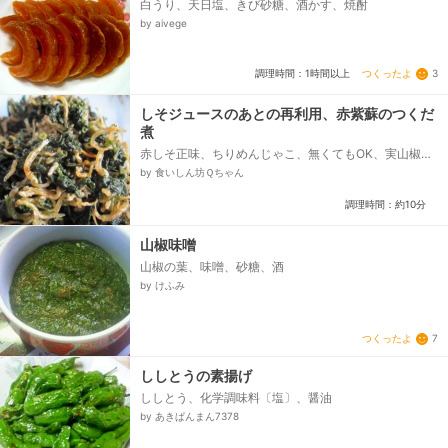
白うり、天日塩、きび砂糖、酒かす、焼酎
by aivege
つくったよ
3
調理時間：1時間以上
しそジュースのあとの再利用、赤紫蘇のつくだ
煮
赤しそ正味、ちりめんじゃこ、無くてもOK、実山椒の
茹でたもの、醤油、みりん、好みで砂糖
by 食いしん坊Ｑちゃん
調理時間：約10分
山椒味噌
山椒の葉、味噌、砂糖、酒
by けふみ
つくったよ
7
ししとうの素揚げ
ししとう、化学調味料〔塩〕、醤油
by あきぱんまん7378