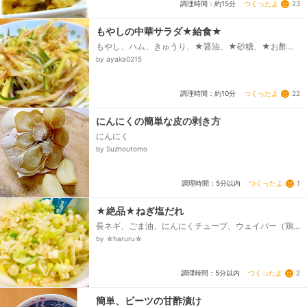
つくったよ
23
調理時間：約15分
もやしの中華サラダ★給食★
もやし、ハム、きゅうり、★醤油、★砂糖、★お酢、
★ごま油、その他。。塩コショウ・白ゴマなど。。。
by ayaka0215
つくったよ
22
調理時間：約10分
にんにくの簡単な皮の剥き方
にんにく
by Suzhoutomo
つくったよ
1
調理時間：5分以内
★絶品★ねぎ塩だれ
長ネギ、ごま油、にんにくチューブ、ウェイパー（鶏
ガラスープの素でもOK）、塩
by ☆haruru☆
つくったよ
2
調理時間：5分以内
簡単、ビーツの甘酢漬け