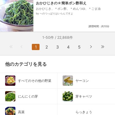
おかひじきの☆簡単ポン酢和え
おかひじき、＊ポン酢、＊めんつゆ、＊ごま油
by へのつっぱりはいらんですよ
調理時間：約10分
1-50件 / 22,868件
1
2
3
4
5
他のカテゴリを見る
すべてのその他の野菜
ヤーコン
にんにくの芽
芽キャベツ
高菜
らっきょう