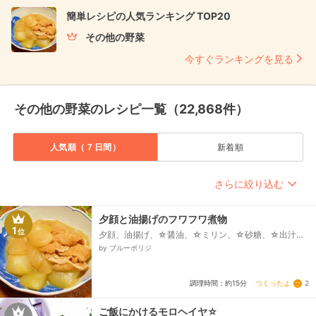
簡単レシピの人気ランキング TOP20
その他の野菜
今すぐランキングを見る
その他の野菜のレシピ一覧（22,868件）
人気順（７日間）
新着順
さらに絞り込む
夕顔と油揚げのフワフワ煮物
1
位
夕顔、油揚げ、☆醤油、☆ミリン、☆砂糖、☆出汁の
素
by ブルーボリジ
つくったよ
2
調理時間：約15分
ご飯にかけるモロヘイヤ☆