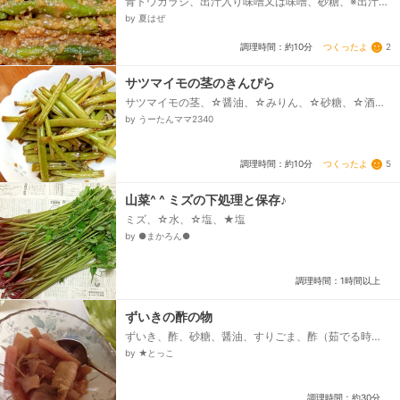
青トウガラシ、出汁入り味噌又は味噌、砂糖、※出汁入
り味噌でない時は粉末和風だし
by 夏はぜ
つくったよ
2
調理時間：約10分
サツマイモの茎のきんぴら
サツマイモの茎、☆醤油、☆みりん、☆砂糖、☆酒、
顆粒出汁、ごま油
by うーたんママ2340
つくったよ
5
調理時間：約10分
山菜^ ^ ミズの下処理と保存♪
ミズ、☆水、☆塩、★塩
by ●まかろん●
調理時間：1時間以上
ずいきの酢の物
ずいき、酢、砂糖、醤油、すりごま、酢（茹でる時
用）
by ★とっこ
調理時間：約30分