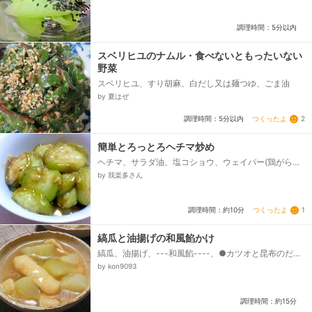
調理時間：5分以内
スベリヒユのナムル・食べないともったいない
野菜
スベリヒユ、すり胡麻、白だし又は麺つゆ、ごま油
by 夏はぜ
つくったよ
2
調理時間：5分以内
簡単とろっとろヘチマ炒め
ヘチマ、サラダ油、塩コショウ、ウェイパー(鶏がらス
ープの素でも可)
by 我楽多さん
つくったよ
1
調理時間：約10分
縞瓜と油揚げの和風餡かけ
縞瓜、油揚げ、---和風餡----、●カツオと昆布のだし
汁、●醤油・みりん・酒、●しお、水溶き片栗粉
by kon9093
調理時間：約15分