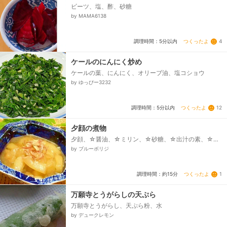
ビーツ、塩、酢、砂糖
by MAMA6138
つくったよ
4
調理時間：5分以内
ケールのにんにく炒め
ケールの葉、にんにく、オリーブ油、塩コショウ
by ゆっぴー3232
つくったよ
12
調理時間：5分以内
夕顔の煮物
夕顔、☆醤油、☆ミリン、☆砂糖、☆出汁の素、☆サ
ラダ油、ミョウガ、一味唐辛子（好みで）
by ブルーボリジ
つくったよ
1
調理時間：約15分
万願寺とうがらしの天ぷら
万願寺とうがらし、天ぷら粉、水
by デュークレモン