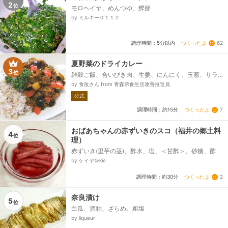
2
位
モロヘイヤ、めんつゆ、鰹節
by ミルキー０１１２
つくったよ
62
調理時間：5分以内
夏野菜のドライカレー
3
位
雑穀ご飯、合いびき肉、生姜、にんにく、玉葱、サラ
ダ油、ズッキーニ、赤パプリカ、なす、生椎茸、トマ
by 食改さん from 青森県食生活改善推進員
ト、カレー粉、Ａ：水、Ａ：固形コンソメ、Ａ：ウス
公式
ターソース、Ａ：トマトケチャップ、塩・こしょう、
パセリ...
つくったよ
7
調理時間：約15分
おばあちゃんの赤ずいきのスコ（福井の郷土料
4
位
理）
赤ずいき(里芋の茎)、酢水、塩、＜甘酢＞、砂糖、酢
by ケイヤ＠kie
つくったよ
2
調理時間：約30分
奈良漬け
5
位
白瓜、酒粕、ざらめ、粗塩
by liqueur