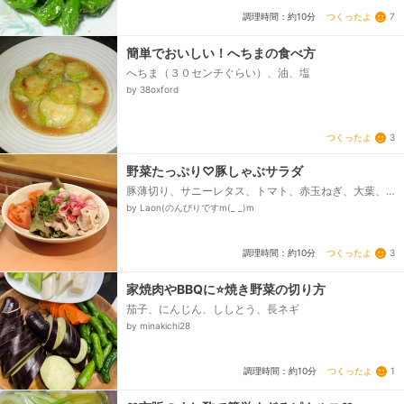
つくったよ
7
調理時間：約10分
簡単でおいしい！へちまの食べ方
へちま（３０センチぐらい）、油、塩
by 38oxford
つくったよ
3
野菜たっぷり♡豚しゃぶサラダ
豚薄切り、サニーレタス、トマト、赤玉ねぎ、大葉、
ポン酢
by Laon(のんびりですm(_ _)m
つくったよ
3
調理時間：約10分
家焼肉やBBQに⭐焼き野菜の切り方
茄子、にんじん、ししとう、長ネギ
by minakichi28
つくったよ
1
調理時間：約10分