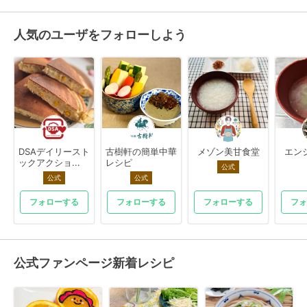
人気のユーザをフォローしよう
DSAデイリースト
古樹軒の簡単中華
メゾン美甘食堂
エン
ックアクショ...
レシピ
公式
公式
公式
フォローする
フォローする
フォローする
フォ
公式ファンページ新着レシピ