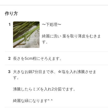
作り方
1
〜下処理〜

綺麗に洗い 葉を取り薄皮をむきま
す。
2
長さを5cm程にそろえます。
3
大きなお鍋7分目まで水、☆塩を入れ沸騰させま
す。

沸騰したらミズを入れ2分茹でます。

綺麗な緑になります^ ^