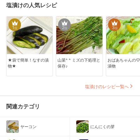
塩漬けの人気レシピ
1
2
3
位
位
位
★袋で簡単！なすの漬
山菜^ ^ ミズの下処理と
おばあちゃんの♡
物★
保存♪
漬物
塩漬けのレシピ一覧へ
関連カテゴリ
ヤーコン
にんにくの芽