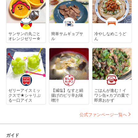
サンサンの丸ごと
簡単サムギョプサ
冷やしなめこうど
オレンジゼリー☆
ル
ん
ゼリーアイスミッ
【減塩】なすと絹
ごはんが進む！イ
クスで★シャリぷ
揚げのピリ辛お味
ワシ缶×カブの葉で
る一口アイス
噌汁
即席おかず
公式ファンページ一覧へ
ガイド