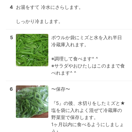
4
お湯をすて 冷水にさらします。

しっかり冷まします。
5
ボウルか袋にミズと水を入れ半日
冷蔵庫入れます。

※調理して食べます^ ^

※サラダやおひたしはこのままで食
べれます^ ^
6
〜保存〜

『5』の後、水切りをしたミズと★
塩を袋に入れよく混ぜて冷蔵庫の
野菜室で保存します。

1ヶ月以内に食べるようにしましょ
う♪
