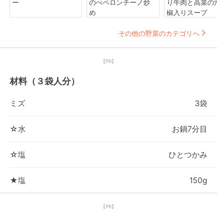
ー
のぺペロンチーノ炒
り牛肉と高菜の
め
椒入りスープ
その他の野菜のカテゴリへ
【PR】
材料（３袋人分）
ミズ
3袋
☆水
お鍋7分目
☆塩
ひとつかみ
★塩
150g
【PR】