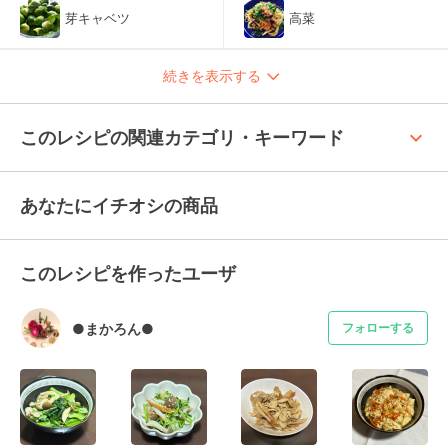
芽キャベツ
高菜
続きを表示する
keyboard_arrow_up
このレシピの関連カテゴリ・キーワード
あなたにイチオシの商品
このレシピを作ったユーザ
●まかろん●
フォローする