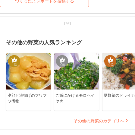
つくったよレポートを投稿する
【PR】
その他の野菜の人気ランキング
1
2
3
位
位
位
夕顔と油揚げのフワフ
ご飯にかけるモロヘイ
夏野菜のドライカ
ワ煮物
ヤ☆
その他の野菜のカテゴリへ