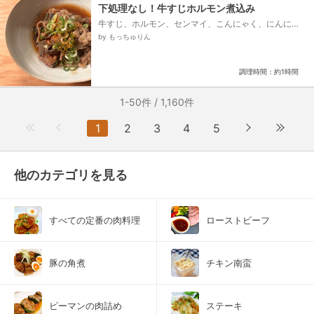
下処理なし！牛すじホルモン煮込み
牛すじ、ホルモン、センマイ、こんにゃく、にんに
く、生姜、砂糖(アク抜き用)、サラダ油、●水、●料理
by もっちゅりん
酒、●みりん、●濃口醤油、●砂糖、●だしの素、●鷹
の爪、●長ネギ(青いところ)、小口ネギ、七味唐辛子...
調理時間：約1時間
1-50件 / 1,160件
1
2
3
4
5
他のカテゴリを見る
すべての定番の肉料理
ローストビーフ
豚の角煮
チキン南蛮
ピーマンの肉詰め
ステーキ