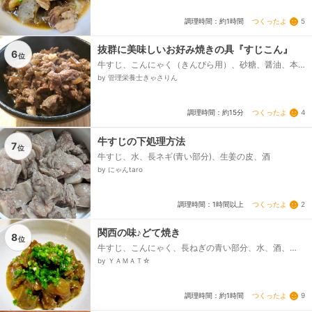
つくったよ
5
調理時間：約1時間
抜群に美味しいお好み焼きの具『すじこん』
6
位
牛すじ、こんにゃく（きんぴら用）、砂糖、醤油、本
みりん、酒
by 管理栄養士きゃさりん
つくったよ
4
調理時間：約15分
牛すじの下処理方法
7
位
牛すじ、水、長ネギ(青い部分)、生姜の皮、酒
by にゃんtaro
つくったよ
2
調理時間：1時間以上
関西の味♪どて焼き
8
位
牛すじ、こんにゃく、長ねぎの青い部分、水、酒、☆
味噌、☆砂糖、みりん、☆顆粒出汁の素
by ＹＡＭＡＴ☆
つくったよ
9
調理時間：約1時間