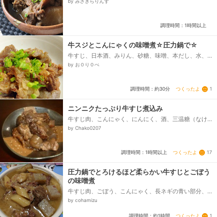
by みさきらりんず
調理時間：1時間以上
牛スジとこんにゃくの味噌煮☆圧力鍋で☆
牛すじ、日本酒、みりん、砂糖、味噌、本だし、水、
しょうゆ、板こんにゃく
by お０り０べ
つくったよ
1
調理時間：約30分
ニンニクたっぷり牛すじ煮込み
牛すじ肉、こんにゃく、にんにく、酒、三温糖（なけ
れば上白糖で）、醤油、みりん、酢、ウェイパー
by Chako0207
つくったよ
17
調理時間：1時間以上
圧力鍋でとろけるほど柔らかい牛すじとごぼう
の味噌煮
牛すじ肉、ごぼう、こんにゃく、長ネギの青い部分、
にんにくみじん切り、生姜みじん切り、ごま油、◎酒、
by cohamizu
◎合わせ味噌、◎砂糖、◎水、◎鶏ガラスープの素、白
いりごま...
つくったよ
1
調理時間：約1時間