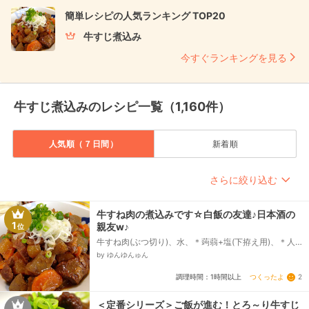
簡単レシピの人気ランキング TOP20
牛すじ煮込み
今すぐランキングを見る
牛すじ煮込みのレシピ一覧（1,160件）
人気順（７日間）
新着順
さらに絞り込む
牛すね肉の煮込みです☆白飯の友達♪日本酒の
1
親友w♪
位
牛すね肉(ぶつ切り)、水、＊蒟蒻+塩(下拵え用)、＊人
参、＊大根、＊味噌 砂糖 みりん、＊醤油 料理
by ゆんゆんゅん
酒、＊だしの素、小口ねぎ 白髪ねぎ、おろし生姜
七味唐辛子...
つくったよ
2
調理時間：1時間以上
＜定番シリーズ＞ご飯が進む！とろ～り牛すじ