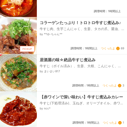
油、●酒、●みりん、●砂糖...
調理時間：1時間以上
コラーゲンたっぷり！トロトロ牛すじ煮込み♪
牛すじ肉、生芋こんにゃく、生姜、タカの爪、醤油、
みりん、砂糖、酒、青ねぎ（または万能ねぎ）
by **ゆ-ちゃん**
つくったよ
69
調理時間：1時間以上
PICKUP
居酒屋の味☆絶品牛すじ煮込み
牛すじ（ボイル済み）、生姜、大根、こんにゃく、☆
酒、☆みりん、☆醤油、☆砂糖、☆味噌、☆だし顆
by まいまい917
粒、水、小ねぎ、七味...
つくったよ
3
調理時間：1時間以上
【赤ワインで深い味わい】牛すじ煮込みカレー
牛すじ(下処理済み)、玉ねぎ、オリーブオイル、赤ワイ
ン、牛すじの茹で汁、市販のカレールー、ケチャッ
by ncc*
プ、ウスターソース、ご飯...
つくったよ
1
調理時間：1時間以上