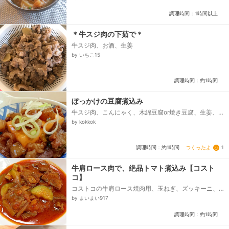
ック、◯塩、◯砂糖、◯酒（味付け用）、◯みり
ん、◯生姜（味付け用）、◯にんにく、●醤油、●赤
調理時間：1時間以上
味噌、青ねぎ、七味唐辛子...
＊牛スジ肉の下茹で＊
牛スジ肉、お酒、生姜
by いちこ15
調理時間：約1時間
ぼっかけの豆腐煮込み
牛スジ肉、こんにゃく、木綿豆腐or焼き豆腐、生姜、
水、酒、みりん、砂糖、醤油、白ネギ
by kokkok
つくったよ
1
調理時間：約1時間
牛肩ロース肉で、絶品トマト煮込み【コスト
コ】
コストコの牛肩ロース焼肉用、玉ねぎ、ズッキーニ、
クレイジーソルト、オリーブオイル、にんにく、★ト
by まいまい917
マトペースト缶、★水、★コンソメ顆粒...
調理時間：約1時間