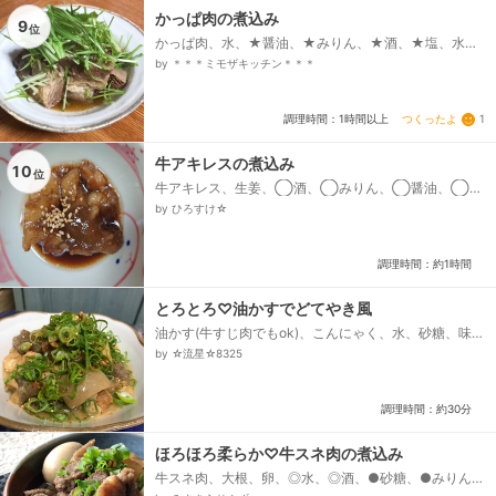
かっぱ肉の煮込み
9
位
かっぱ肉、水、★醤油、★みりん、★酒、★塩、水
菜、生姜
by ＊＊＊ミモザキッチン＊＊＊
つくったよ
1
調理時間：1時間以上
牛アキレスの煮込み
10
位
牛アキレス、生姜、◯酒、◯みりん、◯醤油、◯白
だし、ゴマ
by ひろすけ☆
調理時間：約1時間
とろとろ♡油かすでどてやき風
油かす(牛すじ肉でもok)、こんにゃく、水、砂糖、味
噌、ほんだし、酒、みりん、ネギ、七味、水(湯がく
by ☆流星☆8325
用)...
調理時間：約30分
ほろほろ柔らか♡牛スネ肉の煮込み
牛スネ肉、大根、卵、◎水、◎酒、●砂糖、●みりん、
●醤油、●だしの素、●おろし生姜