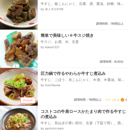
牛すじ、板こんにゃく、豆腐、酒、醤油、砂糖、味
噌、炭酸水、生姜
by 赤メダカ0108
調理時間：1時間以上
簡単で美味しい☆牛スジ焼き
牛スジ、お酒、水、生姜
by kokoa1221
調理時間：約30分
圧力鍋で作るやわらか牛すじ煮込み
牛すじ、ごぼう、糸こんにゃく、☆酒、☆醤油、味
噌、醤油、ねぎ（小口切り）・一味とうがらし
by hoichikuwa
つくったよ
6
調理時間：1時間以上
PICKUP
コストコの牛肩ロースかたまり肉で作る牛すじ
の煮込み
牛すじ、長ねぎの青い部分、生姜（下茹で用）、酒
（下茹で用）、こんにゃく、ごま油、◯水、◯だしパ
by apricotcream