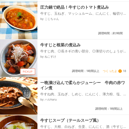
圧力鍋で絶品！牛すじのトマト煮込み
牛すじ、玉ねぎ、マッシュルーム、にんにく、輪切り
唐辛子、カットトマト缶、赤ワイン、水、生クリー
by こじちゃん
ム、バター、オリーブオイル、塩コショウ、顆粒コン
ソメ、パセリ...
調理時間：約1時間
牛すじと根菜の煮込み
牛すじ肉、◎長ネギの青い部分、◎薄切りのしょうが、
大根、人参、ごぼう(太い部分)、★しょうゆ、★酒、
by ねこすけ
★みりん、★砂糖、★和風だしの素（顆粒）、白髪ね
ぎ、一味唐辛子（お好みで）...
つくったよ
18
調理時間：1時間以上
PICKUP
一晩漬け込んで柔らかジューシー 牛肉の赤ワ
イン煮
牛すね肉、玉ねぎ、しめじ、にんにく、薄力粉、塩、
こしょう、赤ワイン、◉カットトマト、赤ワイン、水、
by ハルharu
コンソメ...
調理時間：1時間以上
牛すじスープ（テールスープ風）
牛すじ、大根、白ねぎ、生姜、にんにく、酒（牛すじ