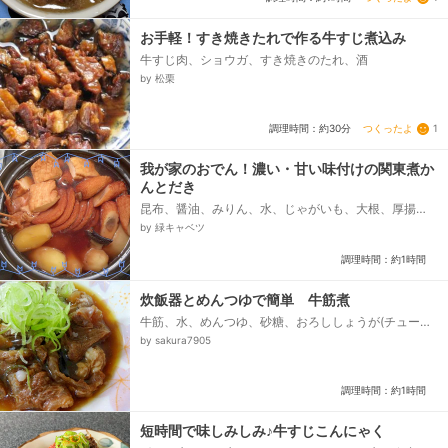
お手軽！すき焼きたれで作る牛すじ煮込み
牛すじ肉、ショウガ、すき焼きのたれ、酒
by 松栗
つくったよ
1
調理時間：約30分
我が家のおでん！濃い・甘い味付けの関東煮か
んとだき
昆布、醤油、みりん、水、じゃがいも、大根、厚揚
げ、平天、ごほう天、すじ肉
by 緑キャベツ
調理時間：約1時間
炊飯器とめんつゆで簡単 牛筋煮
牛筋、水、めんつゆ、砂糖、おろししょうが(チューブ
でもＯＫ)、小ネギ(スライスしておく)
by sakura7905
調理時間：約1時間
短時間で味しみしみ♪牛すじこんにゃく