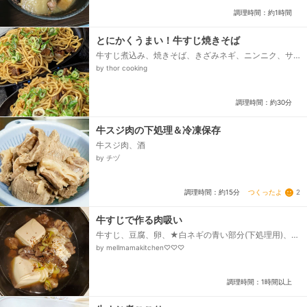
調理時間：約1時間
とにかくうまい！牛すじ焼きそば
牛すじ煮込み、焼きそば、きざみネギ、ニンニク、サ
ラダ油、出汁、ソース
by thor cooking
調理時間：約30分
牛スジ肉の下処理＆冷凍保存
牛スジ肉、酒
by チヅ
つくったよ
2
調理時間：約15分
牛すじで作る肉吸い
牛すじ、豆腐、卵、★白ネギの青い部分(下処理用)、★
しょうが、★塩、★料理酒、☆水、☆薄口醤油、☆み
by mellmamakitchen♡♡♡
りん、☆砂糖、☆鰹だし(粉)、☆昆布だし(粉)、白ネギ
(煮込み用)、七味...
調理時間：1時間以上