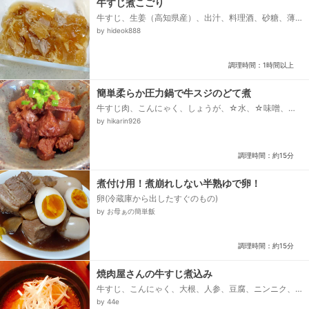
牛すじ煮こごり
牛すじ、生姜（高知県産）、出汁、料理酒、砂糖、薄
口醤油
by hideok888
調理時間：1時間以上
簡単柔らか圧力鍋で牛スジのどて煮
牛すじ肉、こんにゃく、しょうが、☆水、☆味噌、☆
醤油、☆酒、☆砂糖、☆みりん、☆酒、青ねぎ
by hikarin926
調理時間：約15分
煮付け用！煮崩れしない半熟ゆで卵！
卵(冷蔵庫から出したすぐのもの)
by お母ぁの簡単飯
調理時間：約15分
焼肉屋さんの牛すじ煮込み
牛すじ、こんにゃく、大根、人参、豆腐、ニンニク、
生姜、ネギの青い部分、●コチュジャン、●味噌、●醤
by 44e