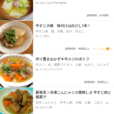
下処理用）、-スープ-、ダシダ（無ければ鶏がらスー
by はるごはん✈︎Harugalley
プの素）、酒、みりん、薄口醤油（無ければ醤油）、
こしょう...
調理時間：約1時間
牛すじ大根 味付けは白だし1本！
牛すじ肉、酒、大根、出汁、白だし
by ミクぽん
つくったよ
1
調理時間：1時間以上
作り置きおかず★牛スジのポトフ
牛スジ、水、固形ブイヨン、人参、セロリ、コショウ
by クッキングパパママ
調理時間：1時間以上
新発見！冷凍こんにゃくの美味しさ 牛すじ肉と
根菜で
生芋こんにゃく、牛すじ肉、大根、人参、ごぼう、a、
醤油、a、みりん、a、砂糖、a、酒、a、生姜、a、鷹
by えびちり君
の爪...