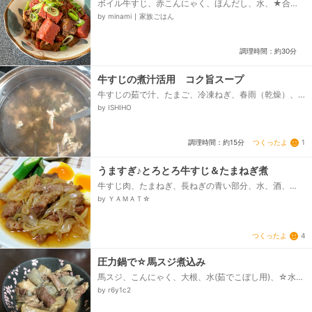
ボイル牛すじ、赤こんにゃく、ほんだし、水、★合わ
せ味噌、★醤油、★料理酒、★一味唐辛子、ねぎ(青い
by minami ∣ 家族ごはん
部分)、七味唐辛子...
調理時間：約30分
牛すじの煮汁活用 コク旨スープ
牛すじの茹で汁、たまご、冷凍ねぎ、春雨（乾燥）、
★中華スープのもと、★みりん、★醤油、★生姜チュ
by ISHIHO
ーブ
つくったよ
1
調理時間：約15分
うますぎ♪とろとろ牛すじ＆たまねぎ煮
牛すじ肉、たまねぎ、長ねぎの青い部分、水、酒、☆
しょうゆ、☆砂糖、☆オイスターソース
by ＹＡＭＡＴ☆
つくったよ
4
圧力鍋で☆馬スジ煮込み
馬スジ、こんにゃく、大根、水(茹でこぼし用)、☆水、
☆砂糖、☆薄口醤油、☆うまくち醤油、☆味噌、☆生
by r6y1c2
姜チューブ、味噌(仕上げ用)...