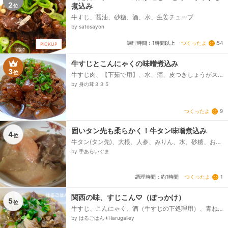
2
煮込み
位
牛すじ、醤油、砂糖、酒、水、生姜チューブ
by satosayon
つくったよ
54
調理時間：1時間以上
PICKUP
牛すじとこんにゃくの味噌煮込み
3
位
牛すじ肉、【下茹で用】、水、酒、皮つきしょうがス
ライス、にんにく（叩いてつぶしたもの）、長ねぎ
by 身の茸３３５
（緑の部分）、板こんにゃく、万能ねぎまたは長ねぎ
小口切り、七味唐辛子、【煮汁材料】、すじ肉下茹で
煮汁、水、しょう油、砂糖、八丁味噌、酒、生姜みじ
つくったよ
9
ん切り...
固いタン先も柔らかく！牛タン味噌煮込み
4
位
牛タン(タン先)、大根、人参、みりん、水、砂糖、おろ
しにんにく、おろししょうが、味噌
by 手あらいぐま
つくったよ
1
調理時間：約1時間
関西の味、すじこん♡（ぼっかけ）
5
位
牛すじ、こんにゃく、酒（牛すじの下処理用）、青ね
ぎ、七味、-出汁-、☆水、☆醤油、☆みりん、☆酒、
by はるごはん✈︎Harugalley
☆砂糖、味噌...