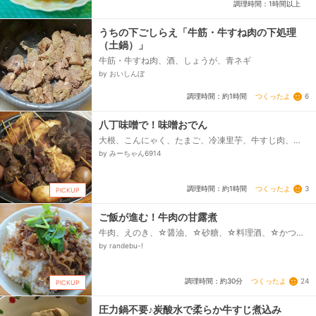
調理時間：1時間以上
うちの下ごしらえ「牛筋・牛すね肉の下処理
（土鍋）」
牛筋・牛すね肉、酒、しょうが、青ネギ
by おいしんぼ
つくったよ
6
調理時間：約1時間
八丁味噌で！味噌おでん
大根、こんにゃく、たまご、冷凍里芋、牛すじ肉、☆
だしパック、☆水、★八丁味噌、★砂糖、★みりん、
by みーちゃん6914
お好きなおでん用練り物、◎だし汁...
つくったよ
3
調理時間：約1時間
PICKUP
ご飯が進む！牛肉の甘露煮
牛肉、えのき、☆醤油、☆砂糖、☆料理酒、☆かつお
だし、☆水、☆白ごま、ご飯、豆苗
by randebu-!
つくったよ
24
調理時間：約30分
PICKUP
圧力鍋不要♪炭酸水で柔らか牛すじ煮込み