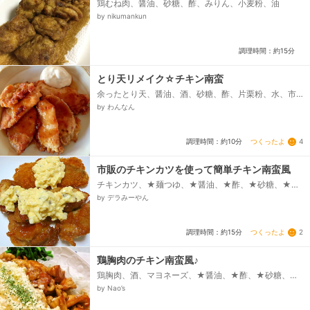
鶏むね肉、醤油、砂糖、酢、みりん、小麦粉、油
by nikumankun
調理時間：約15分
とり天リメイク☆チキン南蛮
余ったとり天、醤油、酒、砂糖、酢、片栗粉、水、市
販のタルタルソース
by わんなん
つくったよ
4
調理時間：約10分
市販のチキンカツを使って簡単チキン南蛮風
チキンカツ、★麺つゆ、★醤油、★酢、★砂糖、★み
りん、【タルタルソース】、ゆで卵、みじん切り玉ね
by デラみーやん
ぎ、☆マヨネーズ、☆レモン汁、☆マジックスパイ
ス、☆粒コショウ...
つくったよ
2
調理時間：約15分
鶏胸肉のチキン南蛮風♪
鶏胸肉、酒、マヨネーズ、★醤油、★酢、★砂糖、☆
ゆで卵、☆玉ねぎ、☆れもん汁、☆マヨネーズ、片栗
by Nao’s
粉