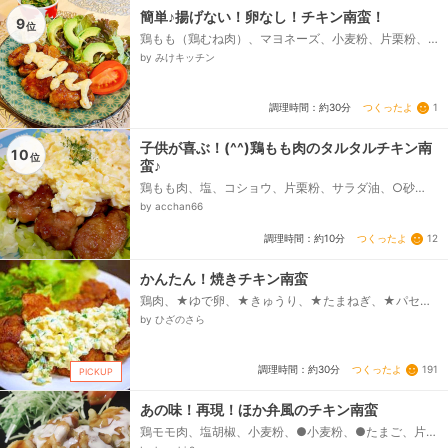
簡単♪揚げない！卵なし！チキン南蛮！
9
位
鶏もも（鶏むね肉）、マヨネーズ、小麦粉、片栗粉、
タルタルソース、☆醤油、☆砂糖、☆みりん、☆酢
by みけキッチン
つくったよ
1
調理時間：約30分
子供が喜ぶ！(^^)鶏もも肉のタルタルチキン南
10
位
蛮♪
鶏もも肉、塩、コショウ、片栗粉、サラダ油、○砂
糖、みりん、醤油、酢、レタス、乾燥パセリ、【タル
by acchan66
タルソース】、卵、牛乳、★玉ねぎ(みじん切り)、★マ
ヨネーズ、★砂糖...
つくったよ
12
調理時間：約10分
かんたん！焼きチキン南蛮
鶏肉、★ゆで卵、★きゅうり、★たまねぎ、★パセ
リ、★マヨネーズ、★ケチャップ、☆しょうゆ、☆砂
by ひざのさら
糖、☆酢、卵、小麦粉...
つくったよ
191
調理時間：約30分
PICKUP
あの味！再現！ほか弁風のチキン南蛮
鶏モモ肉、塩胡椒、小麦粉、●小麦粉、●たまご、片栗
粉、南蛮酢、醤油、砂糖、お酢、片栗粉、マヨネーズ