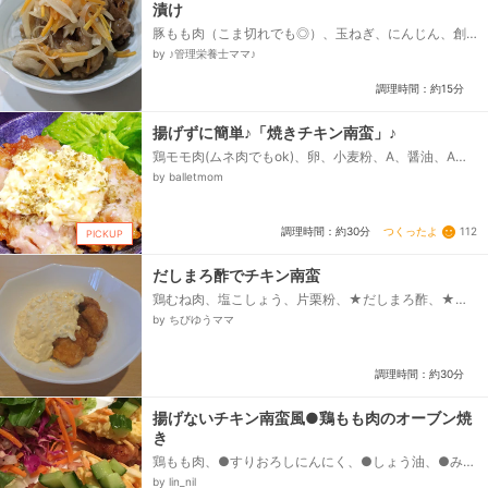
漬け
豚もも肉（こま切れでも◎）、玉ねぎ、にんじん、創味
のだしまろ酢、塩•こしょう、片栗粉、サラダ油
by ♪管理栄養士ママ♪
調理時間：約15分
揚げずに簡単♪「焼きチキン南蛮」♪
鶏モモ肉(ムネ肉でもok)、卵、小麦粉、A、醤油、A、
酢、A、砂糖、サラダ油、塩、コショウ、タルタルソー
by balletmom
ス...
つくったよ
112
調理時間：約30分
PICKUP
だしまろ酢でチキン南蛮
鶏むね肉、塩こしょう、片栗粉、★だしまろ酢、★醤
油、●卵、●玉ねぎ、●塩こしょう、●マヨネーズ、サ
by ちびゆうママ
ラダ油...
調理時間：約30分
揚げないチキン南蛮風●鶏もも肉のオーブン焼
き
鶏もも肉、●すりおろしにんにく、●しょう油、●みり
ん、●酒、●塩、片栗粉、▼タルタル風玉子ソース▼、
by lin_nil