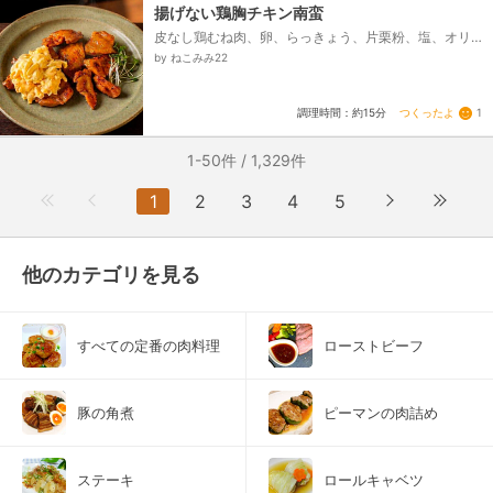
揚げない鶏胸チキン南蛮
皮なし鶏むね肉、卵、らっきょう、片栗粉、塩、オリ
ーブオイル、★しょうゆ、★米酢、★砂糖、マヨネー
by ねこみみ22
ズ、カイワレ...
つくったよ
1
調理時間：約15分
1-50件 / 1,329件
1
2
3
4
5
他のカテゴリを見る
すべての定番の肉料理
ローストビーフ
豚の角煮
ピーマンの肉詰め
ステーキ
ロールキャベツ