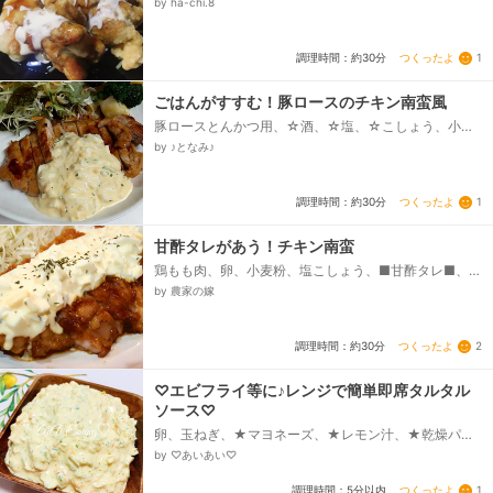
by ha-chi.8
ソース、マヨネーズ、練乳、牛乳、砂糖、レモン汁...
つくったよ
1
調理時間：約30分
ごはんがすすむ！豚ロースのチキン南蛮風
豚ロースとんかつ用、☆酒、☆塩、☆こしょう、小麦
粉、サラダ油、○しょうゆ、○酢、○みりん、○砂糖、
by ♪となみ♪
★茹で卵、★たまねぎ、★マヨネーズ、★酢、★砂
糖、★塩コショウ...
つくったよ
1
調理時間：約30分
甘酢タレがあう！チキン南蛮
鶏もも肉、卵、小麦粉、塩こしょう、■甘酢タレ■、・
醤油、・砂糖、・酢、■タルタルソース■、・卵、・玉
by 農家の嫁
ねぎ、・マヨネーズ、・牛乳、・レモン汁、・乾燥パ
セリ...
つくったよ
2
調理時間：約30分
♡エビフライ等に♪レンジで簡単即席タルタル
ソース♡
卵、玉ねぎ、★マヨネーズ、★レモン汁、★乾燥パセ
リ、★塩・コショウ
by ♡あいあい♡
つくったよ
1
調理時間：5分以内