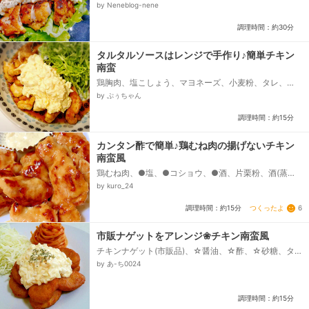
溶き卵、オリーブオイル、◎減塩醤油、◎みりん、◎は
by Neneblog-nene
ちみつ、◎料理酒、◎黒酢、フリルレタス...
調理時間：約30分
タルタルソースはレンジで手作り♪簡単チキン
南蛮
鶏胸肉、塩こしょう、マヨネーズ、小麦粉、タレ、☆
醤油、☆砂糖、☆酢、タルタルソース、★卵、★玉ね
by ぷぅちゃん
ぎ、★マヨネーズ、★酢、★砂糖、★塩こしょう...
調理時間：約15分
カンタン酢で簡単♪鶏むね肉の揚げないチキン
南蛮風
鶏むね肉、●塩、●コショウ、●酒、片栗粉、酒(蒸し
焼き用)、カンタン酢、オリーブ油、タルタルソース
by kuro_24
つくったよ
6
調理時間：約15分
市販ナゲットをアレンジ❀チキン南蛮風
チキンナゲット(市販品)、☆醤油、☆酢、☆砂糖、タ
ルタルソースの材料、玉ねぎ、甘酢らっきょう、固ゆ
by あ-ち0024
で玉子、マヨネーズ...
調理時間：約15分