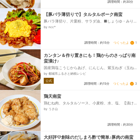
調理時間：約30分
【豚バラ薄切りで】タルタルポーク南蛮
豚バラ薄切り、片栗粉、サラダ油、■しょうゆ・みり
ん・酒・酢、■砂糖、◆ゆで卵、◆マヨネーズ、◆
by ncc*
酢、◆塩こしょう...
つくったよ
1
調理時間：約15分
カンタン＆作り置きにも！鶏からのさっぱり南
蛮漬け♪
国産鶏塩こうじからあげ、にんじん、紫玉ねぎ（玉ね
ぎでも可）、ピーマン、パプリカ、（A）醤油、（A）
by 都城市ふるさと納税レシピ
酢、（A）砂糖、（A）水、（A）塩...
公式
つくったよ
3
調理時間：約15分
鶏天南蛮
鶏むね肉、タルタルソース、小麦粉、水、塩、【漬け
汁】、醤油、酒、ニンニク(すりおろし)、生姜(すりお
by うさ山
ろし)、【タレ】、醤油、砂糖、味醂、酒...
調理時間：約30分
大好評♡創味のだしまろ酢で簡単♪豚肉の南蛮