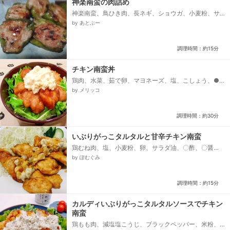
神楽南蛮の肉詰め
神楽南蛮、鳥ひき肉、長ネギ、ショウガ、小麦粉、サ
ラダ油、醤油
by あとぶー
調理時間：約15分
チキン南蛮丼
鶏肉、水菜、茹で卵、マヨネーズ、塩、こしょう、●
砂糖、しょうゆ、酢、片栗粉、水、温かいご飯、サラ
by メリッコ
ダ油
調理時間：約30分
いぶりがっこタルタルと甘辛チキン南蛮
鶏むね肉、塩、小麦粉、卵、サラダ油、〇酢、〇醤
油、〇みりん、〇片栗粉、☆いぶりがっこ、☆マヨネ
by ぽむぐみ
ーズ
調理時間：約15分
カルディいぶりがっこタルタルソースでチキン
南蛮
鶏もも肉、減塩塩こうじ、ブラックペッパー、米粉、