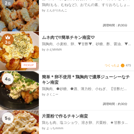
2
位
鶏肉(もも、むねなど)、おでんの素、すりおろししょう
が《チューブ》、天ぷら粉、炭酸水、or、冷水、サラ
by とんがりわんこ
ダ油《鍋底から》...
調理時間：約30分
ムネ肉で‼簡単チキン南蛮♡
3
位
鶏胸肉、小麦粉、卵、▼甘酢▼、砂糖、酢、醤油、▼
タルタルソース▼、卵、玉ねぎ、マヨネーズ、牛乳、
by かえMAMA
パセリ...
PICKUP
つくったよ
475
簡単＊卵不使用＊鶏胸肉で濃厚ジューシーなチ
4
位
キン南蛮
鶏胸肉、●砂糖、●酒、薄力粉、小ねぎ、【甘酢だ
れ】、砂糖、酢、みりん、醤油、片栗粉、【タルタル
by さくこー
ソース】、マヨネーズ、砂糖、酢、醤油、玉ねぎ...
調理時間：約30分
片栗粉で作るチキン南蛮
5
位
鶏もも肉、塩コショウ、溶き卵、片栗粉、★甘酢タ
レ、醤油、みりん、酢、砂糖、市販のタルタルソー
by よっちmmm
ス、揚げ油...