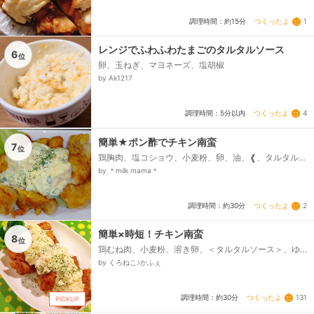
つくったよ
1
調理時間：約15分
レンジでふわふわたまごのタルタルソース
6
位
卵、玉ねぎ、マヨネーズ、塩胡椒
by Ak1217
つくったよ
4
調理時間：5分以内
簡単★ポン酢でチキン南蛮
7
位
鶏胸肉、塩コショウ、小麦粉、卵、油、❰、タルタルソ
ース、❱、卵、きゅうり、塩、マヨネーズ、❰、甘酢ダ
by ＊milk mama＊
レ、❱、ポン酢、砂糖、乾燥パセリ、レタス...
つくったよ
2
調理時間：約30分
簡単×時短！チキン南蛮
8
位
鶏むね肉、小麦粉、溶き卵、＜タルタルソース＞、ゆ
で卵、マヨネーズ、玉ねぎ、＜甘酢たれ＞、☆しょう
by くろねこ♪かふぇ
ゆ、☆砂糖、☆酢...
つくったよ
131
調理時間：約30分
PICKUP