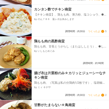
カンタン酢でチキン南蛮
【チキン南蛮】、鶏もも肉、薄力粉、塩コショウ、●
カンタン酢、●醤油、【タルタルソース】、卵、胡
by のん７８６ 返レポお休みします
瓜、玉葱、マヨネーズ、酢、砂糖...
つくったよ
5
調理時間：約30分
鶏もも肉の黒酢南蛮
鶏もも肉、甘長とうがらし（またはししとう）、●し
ょうがチューブ、●にんにくチューブ、●酒、●しょう
by いしもとめぐみ
ゆ、卵、片栗粉、◯黒酢（または米酢、穀物酢）、◯
しょうゆ、◯砂糖、塩（甘長とうがらし用）、サラダ
油、白炒りごま...
調理時間：約1時間
揚げ衣は片栗粉のみ☆カリッとジューシーなチ
キン南蛮
鶏もも肉、（写真は私の分鶏肉1/2枚です）、塩胡椒、
片栗粉、甘酢だれ、タルタルソース（もちろん市販品
by ミィ キチ♡
でも◎）、揚げ油、⚪︎付け合わせ、（お好みで）、（今
回は）キャベツのみじん切り、（今回は）きゅうり、
つくったよ
2
調理時間：約30分
（今回は）スライストマト、⚪︎薬味と飾り用（お好み
で）、（今回は）人参の千切り、（今回は）小口切り
したネギ...
甘酢がたまらない☆鳥南蛮