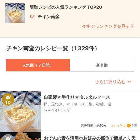
簡単レシピの人気ランキング TOP20
チキン南蛮
今すぐランキングを見る
チキン南蛮のレシピ一覧（1,329件）
人気順（７日間）
新着順
さらに絞り込む
自家製☆手作り☆タルタルソース
1
位
卵、玉ねぎ、マヨネーズ、酢、砂糖、塩
by みさきらりんず
つくったよ
110
調理時間：約10分
おでんの素を活用⚝お好みの部位で簡単とり天