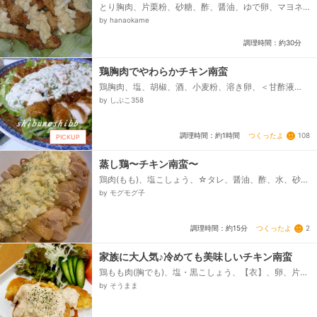
とり胸肉、片栗粉、砂糖、酢、醤油、ゆで卵、マヨネ
ーズ、市販のタルタル、レタス(なくても良い)、揚げ油
by hanaokame
調理時間：約30分
鶏胸肉でやわらかチキン南蛮
鶏胸肉、塩、胡椒、酒、小麦粉、溶き卵、＜甘酢液
＞、☆醤油、☆砂糖、☆酢、☆みりん、揚げ油、＜タ
by しぶこ358
ルタルソース＞、ゆで卵、玉ねぎ、らっきょう、パセ
リのみじん切り、マヨネーズ、塩、砂糖、酢...
つくったよ
108
調理時間：約1時間
PICKUP
蒸し鶏〜チキン南蛮〜
鶏肉(もも)、塩こしょう、☆タレ、醤油、酢、水、砂
糖、鷹の爪輪切り、☆タルタルソース、マヨネーズ、
by モグモグ子
ゆで卵、玉ねぎみじん切り、コルニッション（ピクル
ス)、牛乳、塩、レモン汁、パセリみじん切り...
つくったよ
2
調理時間：約15分
家族に大人気♪冷めても美味しいチキン南蛮
鶏もも肉(胸でも)、塩・黒こしょう、【衣】、卵、片栗
粉、サラダ油、【甘酢あん】、◇砂糖、◇すし酢、◇
by そうまま
しょうゆ、◇片栗粉、【タルタルソース】、●ゆで
卵、●玉ねぎ、●マヨネーズ、●ケチャップ、●黒こし
ょう(多め)、●レモン汁、●粉パセリ、揚げ油...