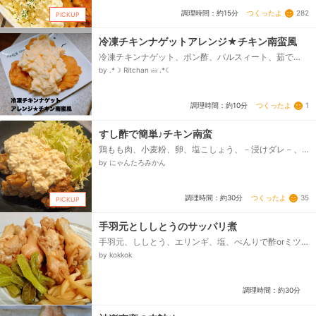
つくったよ
282
調理時間：約15分
PICKUP
冷凍チキンナゲットアレンジ★チキン南蛮風
冷凍チキンナゲット、ポン酢、パルスィート、茹で
卵、マヨネーズ、塩
by .*☽︎ ︎Ritchan ꗜ .*☾
つくったよ
1
調理時間：約10分
すし酢で簡単♪チキン南蛮
鶏もも肉、小麦粉、卵、塩こしょう、－浸けダレ－、
★醤油、★砂糖、★すし酢、★酒、－タルタルソース
by にゃんたろみかん
－、茹で卵(みじん切り)、玉ねぎ(みじん切り)、きゅう
り(みじん切り)、マヨネーズ、塩こしょう...
つくったよ
35
調理時間：約30分
PICKUP
手羽元とししとうのサッパリ煮
手羽元、ししとう、エリンギ、塩、べんりで酢orミツ
カンカンタン酢、酒、醤油、砂糖、サラダ油
by kokkok
調理時間：約30分