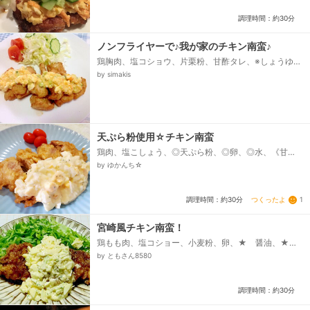
玉子、★マヨネーズ、★塩コショウ、★ヨーグルト、
玉ねぎ、ニンジン、きゅうり、*塩(きゅうり用)...
調理時間：約30分
ノンフライヤーで♪我が家のチキン南蛮♪
鶏胸肉、塩コショウ、片栗粉、甘酢タレ、※しょうゆ、
※酢、※砂糖、タルタルソース、・ゆで卵、・新玉ね
by simakis
ぎ、・きゅうり、☆マヨネーズ、☆ヨーグルト、☆リ
ンゴ酢、☆塩コショウ...
天ぷら粉使用☆チキン南蛮
鶏肉、塩こしょう、◎天ぷら粉、◎卵、◎水、《甘
酢》、砂糖、酢、しょうゆ、《タルタルソース》、ゆ
by ゆかんち☆
で卵、玉ねぎ、★砂糖、★酢、★マヨネーズ、★パセ
リ...
つくったよ
1
調理時間：約30分
宮崎風チキン南蛮！
鶏もも肉、塩コショー、小麦粉、卵、★ 醤油、★
酢、★日本酒、★砂糖、★おろしニンニク（チュー
by ともさん8580
ブ）、●ゆで卵、●たまねぎ（みじん切り）、●マヨネ
ーズ、●塩コショー、キャベツの千切り（付け合せ）...
調理時間：約30分