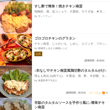
すし酢で簡単！焼きチキン南蛮
鶏胸肉、酒、塩コショウ、片栗粉、サラダ油、★甘酢
★、すし酢、醤油、みりん、唐辛子小口切り（お好み
by すぃーてぃ♪
で）、★タルタルソース、ゆで卵（みじん切り）、マ
ヨネーズ、すし酢、塩コショウ...
ゴロゴロチキンのグラタン
チキン南蛮、じゃがいも、しめじ、エリンギ、ブロッ
コリー、赤パプリカ、バター、塩、甘酢たれ、タルタ
by 都城市ふるさと納税レシピ
ルソース、牛乳、ピザ用チーズ...
公式
調理時間：約30分
♪衣なし♡チキン南蛮風鶏甘酢のタルタルがけ♪
鶏もも肉(むね肉でも)、☆醤油、酒、酢、☆砂糖、タル
タルソース、※ID：1290033489
by 体脂肪率11%夫人
つくったよ
6
調理時間：約15分
市販のタルタルソースを手作り風に♪簡単チキ
ン南蛮