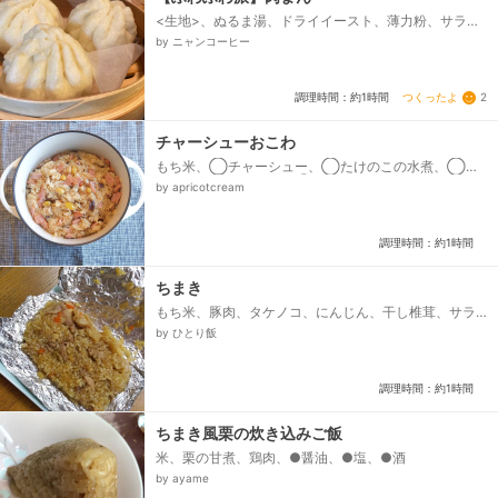
<生地>、ぬるま湯、ドライイースト、薄力粉、サラダ
油、砂糖、ベーキングパウダー、<あん>、玉ねぎ、ひ
by ニャンコーヒー
き肉、醤油、塩、ごま油、酒、生姜...
つくったよ
2
調理時間：約1時間
チャーシューおこわ
もち米、◯チャーシュー、◯たけのこの水煮、◯ぎ
んなん、◯干し椎茸、◯生姜、●しょうゆ、●酒、●
by apricotcream
砂糖、●オイスターソース、●ごま油、●鶏がらスープ
の素、●塩、水...
調理時間：約1時間
ちまき
もち米、豚肉、タケノコ、にんじん、干し椎茸、サラ
ダ油、☆水、☆椎茸の戻し汁、☆砂糖、☆醤油、☆オ
by ひとり飯
イスターソース、☆酒、☆スープの素、☆塩...
調理時間：約1時間
ちまき風栗の炊き込みご飯
米、栗の甘煮、鶏肉、●醤油、●塩、●酒
by ayame