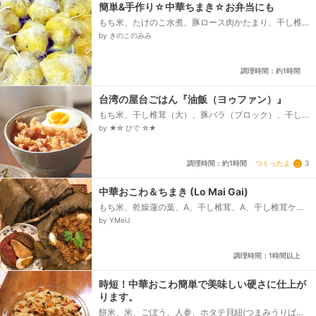
簡単&手作り☆中華ちまき☆お弁当にも
もち米、たけのこ水煮、豚ロース肉かたまり、干し椎
茸、干しえび、しょうゆ、＊しょうゆ、＊酒、＊塩
by きのこのみみ
調理時間：約1時間
台湾の屋台ごはん『油飯（ヨゥファン）』
もち米、干し椎茸（大）、豚バラ（ブロック）、干し
エビ、-----、調味料A（下味用）-----、ごま油、醤
by ★☆ ひで ☆★
油、味覇、-----、調味料B、-----、椎茸戻し汁＋水、
醤油、オイスターソース、砂糖、XO醤、-----、トッ
ピング、-----、ゆで卵...
つくったよ
3
調理時間：約1時間
中華おこわ＆ちまき (Lo Mai Gai)
もち米、乾燥蓮の葉、A、干し椎茸、A、干し椎茸ケの
戻し汁、A、鶏むね肉（皮を剥ぐ）、A、しょうゆ、
by YMeiJ
A、オイスターソース、A、紹興酒、A、ごま油、A、五
香粉、A、生姜汁、A、胡椒、B、オリーブオイル、B、
ニンニク、B、玉ねぎ、B、しょうゆ、B、ダークソイ
調理時間：1時間以上
ソース、B、五香粉、B、干し椎茸の戻し汁、B、鶏ガ
ラスープの素、ゆで卵、チャイニーズソーセージ...
時短！中華おこわ簡単で美味しい硬さに仕上が
ります。
餅米、米、ごぼう、人参、ホタテ貝紐(つまみうりばで