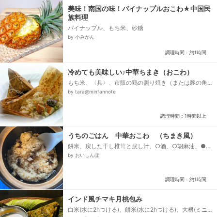
美味！南国の味！パイナップルおこわ★中国民
族料理
パイナップル、もち米、砂糖
by 小みかん
調理時間：約1時間
冷めても美味しい♪中華ちまき（おこわ）
もち米、〈具〉、市販の鶏の照り焼き（または豚の角
煮など）、たけのこ（水煮）、長ネギ（みじん切
by tara@minfannote
り）、干しシイタケ、（あれば）干しエビ、むき甘
栗、（冷凍しない場合には、うずらのゆで卵も）、
〈調味料〉、鶏がらスープ（顆粒）、干しシイタケ＆
調理時間：1時間以上
干しエビの戻し汁、しょうゆ、オイスターソース、
酒、砂糖、五香粉、〈炒め用〉、ごま油、〈包み
用〉、竹の皮またはクッキングシート、タコ糸...
うちのごはん 中華おこわ （ちまき風）
餅米、戻した干し椎茸と戻し汁、○酒、○胡麻油、●
酒、●醤油、●創味シャンタン、焼豚
by おいしんぼ
調理時間：約1時間
インド風チマキ月桃包み
白米(水に2hつける)、餅米(水に2hつける)、大根(ミニ
大根と葉使用)、豚こま(一口大にカット)、<スターター