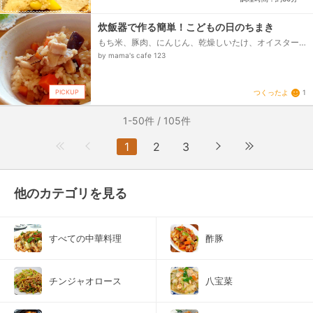
炊飯器で作る簡単！こどもの日のちまき
もち米、豚肉、にんじん、乾燥しいたけ、オイスター
ソース、◎オイスターソース、◎酒、◎鶏ガラスープの
by mama's cafe 123
素、◎3倍濃縮麺つゆ、水、◎ごま油...
PICKUP
つくったよ
1
1-50件 / 105件
1
2
3
他のカテゴリを見る
すべての中華料理
酢豚
チンジャオロース
八宝菜