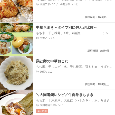
椎茸を戻す水、水、鰹節★、砂糖★、醤油★、料理
by 薬膳アドバイザーの無添加レシピ
酒、アルミホイル...
調理時間：1時間以上
中華ちまき～タイプ別に包んだ比較～
もち米、干し椎茸、※水、※清酒、───────、チャー
シューブロック、ごま油、粗挽き黒コショウ、ハチミ
by 所沢とっくん
ツ、オイスターソース、濃口醤油、鶏ガラスープの粉
末、クコの実、───────、笹の葉、クッキングペー
パー、アルミホイル、たこ糸、水...
調理時間：約1時間
鶏と卵の中華おこわ
もち米、干しエビ、水、干し椎茸、鶏もも肉、うずら
の卵、⭐️紹興酒、⭐️醤油、⭐️砂糖、⭐️粗びき黒胡椒、サラ
by あぽちょふ
ダ油、⭐️⭐️オイスターソース、⭐️⭐️塩、⭐️⭐️干しエビの戻
し汁、⭐️⭐️しいたけの戻し汁、竹の皮、銀杏...
調理時間：1時間以上
＼大同電鍋レシピ／牛肉巻きちまき
もち米、十六穀米、大薏仁（ハトムギ）、水、ちまき
の葉、綿ひも、【◎炒め具材】、◎牛バラ肉（細切
by 大同電鍋公式レシピ
れ）、◎サツマイモ、◎桜エビ、◎スルメイカ、◎にん
楽天市場
にく油、【★調味料】、★醤油、★料理酒、★白胡椒