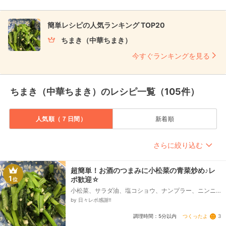
簡単レシピの人気ランキング TOP20
ちまき（中華ちまき）
今すぐランキングを見る
ちまき（中華ちまき）のレシピ一覧（105件）
人気順（７日間）
新着順
さらに絞り込む
超簡単！お酒のつまみに小松菜の青菜炒め♪レ
1
ポ歓迎☆
位
小松菜、サラダ油、塩コショウ、ナンプラー、ニンニ
ク(チューブタイプ)
by 日々レポ感謝‼️
つくったよ
3
調理時間：5分以内