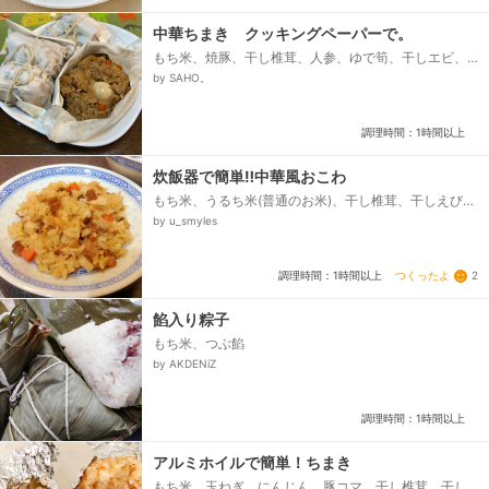
中華ちまき クッキングペーパーで。
もち米、焼豚、干し椎茸、人参、ゆで筍、干しエビ、
うずらゆで卵、サラダ油、おろし生姜、●しょうゆ、●
by SAHO。
みりん、●砂糖、●料理酒...
調理時間：1時間以上
炊飯器で簡単‼︎中華風おこわ
もち米、うるち米(普通のお米)、干し椎茸、干しえび、
白ねぎ、たけのこ、にんじん、焼き豚、ごま油、●
by u_smyles
酒、●醤油、●オイスターソース、●塩、●鶏がらスー
プの素...
つくったよ
2
調理時間：1時間以上
餡入り粽子
もち米、つぶ餡
by AKDENiZ
調理時間：1時間以上
アルミホイルで簡単！ちまき
もち米、玉ねぎ、にんじん、豚コマ、干し椎茸、干し