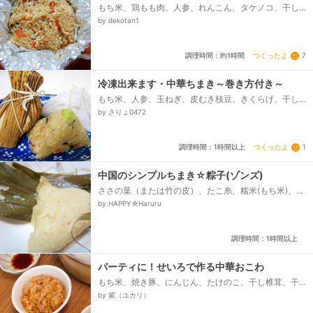
もち米、鶏もも肉、人参、れんこん、タケノコ、干し
シイタケ、シメジ、ごま油、スープの素、●砂糖、●醤
by dekotan1
油、●塩、醤油麹、アルミホイル、水...
つくったよ
7
調理時間：約1時間
冷凍出来ます・中華ちまき～巻き方付き～
もち米、人参、玉ねぎ、皮むき枝豆、きくらげ、干し
椎茸、さくらえび、ウインナー、●水（椎茸の戻し汁
by さりょ0472
含む）、●鶏ガラスープの素（粉末）、●砂糖、●しょ
うゆ、●オイスターソース、オーブンシート(紙製)、タ
コ糸...
つくったよ
1
調理時間：1時間以上
中国のシンプルちまき☆粽子(ゾンズ)
ささの葉（または竹の皮）、たこ糸、糯米(もち米)、◎
塩、◎しょう油、◎料理酒、豚かたまり、☆しょう油、
by HAPPY☆Haruru
☆料理酒、☆長ねぎ、☆しょうが粉...
調理時間：1時間以上
パーティに！せいろで作る中華おこわ
もち米、焼き豚、にんじん、たけのこ、干し椎茸、干
しエビ、ねぎ、五香粉、●醤油、●オイスターソース、
by 紫（ユカリ）
●紹興酒（なければ普通の料理酒でも、●砂糖、●鶏が