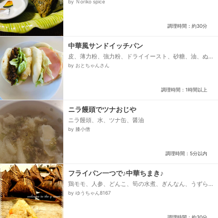
by Ｎoriko spice
>、※シナモンカシア、＊クローブ、＊赤唐辛子、＊サ
ラダ油、フライドオニオン、A、＊コリアンダーパウダ
ー、＊クミンパウダー、＊レッドペッパー、＊ターメ
調理時間：約30分
リック、＊ガラムマサラ、＊塩、砂糖、醤油、ブラッ
クペッパー、水、チキンコンソメ...
中華風サンドイッチパン
皮、薄力粉、強力粉、ドライイースト、砂糖、油、ぬ
るま湯、挟むもの 二種類、1、レタス、ハム、スライ
by おとちゃんさん
スチーズ、2、肉味噌、豚ひき肉or豚こま肉、A、醤
油、A、オイスターソース、A、赤味噌、A、蜂蜜、A、
水、ごま油、レタス...
調理時間：1時間以上
ニラ饅頭でツナおじや
ニラ饅頭、水、ツナ缶、醤油
by 膝小僧
調理時間：5分以内
フライパン一つで♪中華ちまき♪
鶏モモ、人参、どんこ、筍の水煮、ぎんなん、うずら
卵、栗甘露煮、もち米、サラダ油、★調味料★、しょ
by ゆうちゃん8167
う油、三温糖、オイスターソース、酒、ガラスープ
（顆粒）...
調理時間：約30分