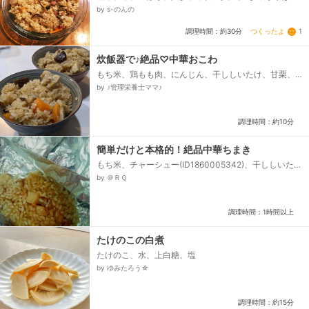
うってます)、焼豚(鶏肉どちらでも)、干しシイタケ、
by s-のんの
☆醤油、☆酒、☆砂糖、☆丸鶏ガラスープの素、☆シ
イタケ戻し汁、ゴマ油炒め用...
つくったよ
1
調理時間：約30分
炊飯器で♪絶品♡中華おこわ
もち米、鶏もも肉、にんじん、干ししいたけ、甘栗、
ゆでたけのこ、●オイスターソース、●砂糖、ごま油、
by ♪管理栄養士ママ♪
しょうゆ、酒...
調理時間：約10分
簡単だけと本格的！絶品中華ちまき
もち米、チャーシュー(ID1860005342)、干ししいた
け、水煮たけのこ、玉ねぎ、チャーシューの煮汁、◆
by ＠ＲＱ
しいたけの戻し汁、◆醤油、◆オイスターソース、◆
紹興酒(なければ料理酒)、◆塩、◆砂糖、ごま油...
調理時間：1時間以上
たけのこの白煮
たけのこ、水、上白糖、塩
by ゆみたろう☆
調理時間：約15分