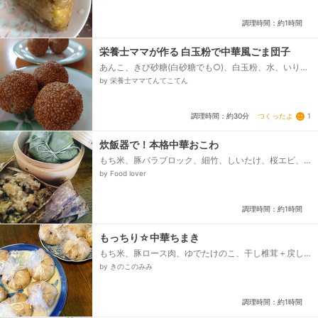
調理時間：約1時間
栄養士ママが作る 白玉粉で中華風ごま団子
あんこ、きび砂糖(白砂糖でも○)、白玉粉、水、いりご
ま、揚げ油
by 栄養士ママてんてこてん
つくったよ
1
調理時間：約30分
炊飯器で！本格中華おこわ
もち米、豚バラブロック、細竹、しいたけ、桜エビ、
醤油＆酒(豚肉下味用)、★水、★しいたけ、桜エビの戻
by Food lover
し汁、★醤油、★酒、★砂糖、★ウェイパー、★八
角、★花椒粉、塩、ごま油(炒め用)、ごま油(仕上げ
用)...
調理時間：約1時間
もっちり☆中華ちまき
もち米、豚ロース肉、ゆでたけのこ、干し椎茸＋戻し
汁、揉み込み醤油、キャノーラ油、炒め用醤油、酒、
by きのこのみみ
水＋塩、うずら卵水煮...
調理時間：約1時間