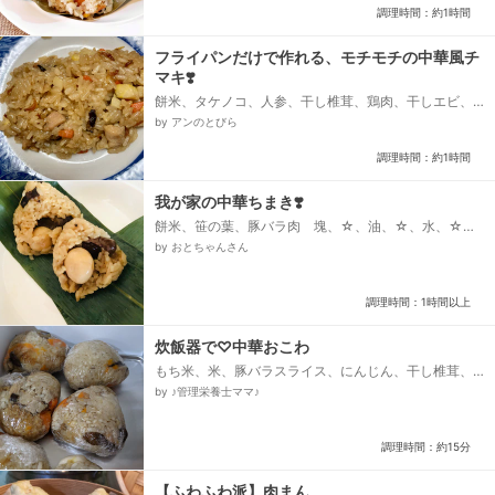
粉、【△牛肉の下味】、△黒胡椒粉、△塩、△にんに
調理時間：約1時間
く（みじん切り）...
フライパンだけで作れる、モチモチの中華風チ
マキ❣️
餅米、タケノコ、人参、干し椎茸、鶏肉、干しエビ、
★醤油、★酒、★鶏ガラ粉末、★オイスターソース、
by アンのとびら
★椎茸の戻し汁、ごま油...
調理時間：約1時間
我が家の中華ちまき❣️
餅米、笹の葉、豚バラ肉 塊、☆、油、☆、水、☆醤
油、☆、酒、☆、砂糖、☆、八角、うずらの卵、油、
by おとちゃんさん
干し海老 微塵切り、戻した干し椎茸 微塵切
り、干し椎茸の戻し汁、#、酒、#、醤油、#、オイス
ターソース、#砂糖、ごま油、甘栗...
調理時間：1時間以上
炊飯器で♡中華おこわ
もち米、米、豚バラスライス、にんじん、干し椎茸、
甘栗、うずら卵（水煮）、●オイスターソース、●砂
by ♪管理栄養士ママ♪
糖、酒、薄口しょうゆ、ごま油...
調理時間：約15分
【ふわふわ派】肉まん