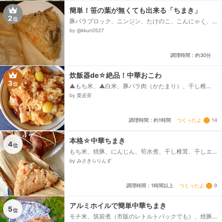
簡単！笹の葉が無くても出来る「ちまき」
2
位
豚バラブロック、ニンジン、たけのこ、こんにゃく、
干し椎茸、もち米、水①(干し椎茸の戻し用)、水②、
by @kkun0527
だしの素、酒、みりん、しょうゆ(濃口)、オイスターソ
ース、ごま油、水③...
調理時間：約30分
炊飯器de☆絶品！中華おこわ
3
位
▲もち米、▲白米、豚バラ肉（かたまり）、干し椎
茸、白ねぎ、人参、銀杏、★酒、★醤油、★鶏がらス
by 栗皮茶
ープの素、★砂糖、★おろし生姜、★塩、ごま油...
つくったよ
14
調理時間：約1時間
本格☆中華ちまき
4
位
もち米、焼豚、にんじん、筍水煮、干し椎茸、干しエ
ビ、水(干しエビ・干椎茸の戻し汁含)、おろし生姜、ご
by みさきらりんず
ま油、★酒、★みりん、★醤油、★オイスターソー
ス、★砂糖、★鶏がらスープの素、竹の皮、タコ糸...
つくったよ
9
調理時間：1時間以上
アルミホイルで簡単中華ちまき
5
位
モチ米、筑前煮（市販のレトルトパックでも）、焼豚