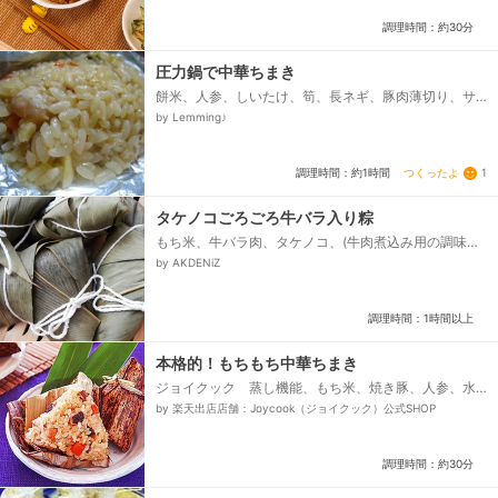
らスープの素、●干し椎茸＆干しエビの戻し汁、〇干
し椎茸＆干しエビの戻し汁(又は水)、ごま油...
調理時間：約30分
圧力鍋で中華ちまき
餅米、人参、しいたけ、筍、長ネギ、豚肉薄切り、サ
ラダ油、★☆豚肉下味★☆、醤油、砂糖、生姜汁、
by Lemming♪
★☆スープ★☆、水、醤油、塩、粉末鶏ガラスープ...
つくったよ
1
調理時間：約1時間
タケノコごろごろ牛バラ入り粽
もち米、牛バラ肉、タケノコ、(牛肉煮込み用の調味
料)、三温糖、醤油、水、酒、ネギの青い部分、生姜、
by AKDENiZ
にんにく、花椒、(粽の具)、白ネギ、干し貝柱、干しエ
ビ、干ししいたけ、(粽用の調味料)、オイスターソー
ス、醤油、中華だし 粉末...
調理時間：1時間以上
本格的！もちもち中華ちまき
ジョイクック 蒸し機能、もち米、焼き豚、人参、水
煮たけのこ、干し椎茸、A、・干し椎茸の戻し汁、・鶏
by 楽天出店店舗：Joycook（ジョイクック）公式SHOP
ガラスープ、・料理酒、・醤油、・オイスターソー
ス、・砂糖、・塩、ごま油、サラダ油、竹皮...
調理時間：約30分