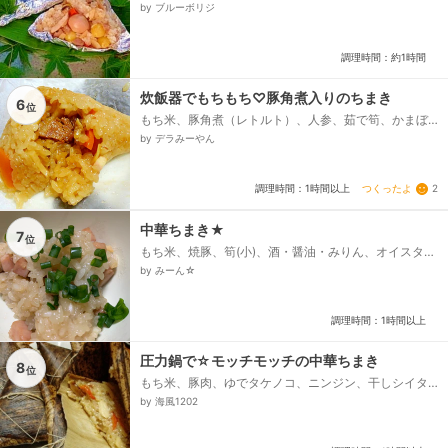
（市販のラーメン用等）、サラダ油、味付けウズラ卵
by ブルーボリジ
（又は水煮）、ギンナン（ボイル済み又は缶詰）、☆
オイスターソース、☆麺つゆ、☆水...
調理時間：約1時間
炊飯器でもちもち♡豚角煮入りのちまき
6
位
もち米、豚角煮（レトルト）、人参、茹で筍、かまぼ
こ、エリンギ、生姜（チューブ）、☆酒、☆砂糖、☆
by デラみーやん
醤油、☆塩、☆オイスターソース、ゴマ油...
つくったよ
2
調理時間：1時間以上
中華ちまき★
7
位
もち米、焼豚、筍(小)、酒・醤油・みりん、オイスター
ソース・鶏がらスープの素、砂糖、青ネギ
by みーん☆
調理時間：1時間以上
圧力鍋で☆モッチモッチの中華ちまき
8
位
もち米、豚肉、ゆでタケノコ、ニンジン、干しシイタ
ケ、水と干しシイタケのもどし汁、中華だし、A しょ
by 海風1202
う油、A 酒、A 砂糖、A 塩、竹の皮 なければア
ルミホイル...