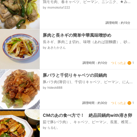
鶏モモ肉、春キャベツ、ピーマン、ニンニク、★み
そ、★酒、★しょうゆ、★きび砂糖、ごま油
by momokota1222
調理時間：約15分
豚肉と長ネギの簡単中華風味噌炒め
長ネギ、豚肉こま切れ、味噌（あれば甜麵醬）、砂
糖、酒、鶏がらスープの素、ごま油
by あきたかさん
つくったよ
1
調理時間：約10分
豚バラと千切りキャベツの回鍋肉
豚バラ肉(薄切り)、千切りキャベツ、ピーマン、にんに
く(薄切り)、A 甜麺醤、A 豆板醤、A 醤油、B 料
by hideok888
理酒...
つくったよ
1
調理時間：約30分
CMのあの食べ方で！ 絶品回鍋肉with溶き卵
茹で豚(バラ肉）、キャベツ、ピーマン、長葱、椎茸、
サラダ油、おろしニンニク、豆板醤、◎豆鼓（みじん切
by らるむ。
り）、◎甜麺醤、☆酒、☆醤油、☆砂糖、☆コショ
ウ、水溶き片栗粉、※ラー油 （お好みで）、ご飯、生