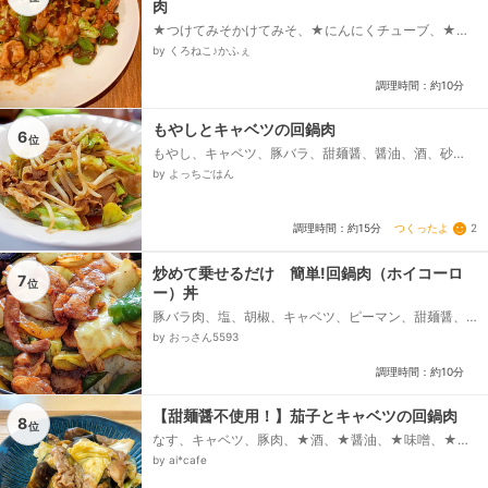
肉
★つけてみそかけてみそ、★にんにくチューブ、★し
ょうがチューブ、★豆板醬、豚バラ肉、キャベツ、ピ
by くろねこ♪かふぇ
ーマン...
調理時間：約10分
もやしとキャベツの回鍋肉
6
位
もやし、キャベツ、豚バラ、甜麺醤、醤油、酒、砂
糖、にんにく、生姜、かたくり粉
by よっちごはん
つくったよ
2
調理時間：約15分
炒めて乗せるだけ 簡単!回鍋肉（ホイコーロ
7
位
ー）丼
豚バラ肉、塩、胡椒、キャベツ、ピーマン、甜麺醤、
豆板醤、酒（あれば紹興酒）、塩、醤油、ごま油、ご
by おっさん5593
飯
調理時間：約10分
【甜麺醤不使用！】茄子とキャベツの回鍋肉
8
位
なす、キャベツ、豚肉、★酒、★醤油、★味噌、★み
りん、★にんにく（チューブ）、★豆板醤（チュー
by ai*cafe
ブ）、片栗粉、水...