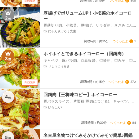
つくったよ
808
調理時間：約10分
PICKUP
厚揚げでボリュームUP！小松菜のホイコーロ
2
ー
位
豚薄切り肉、小松菜、厚揚げ、サラダ油、きざみにん
にく、A:醤油、A:甜面醤、A:酒、A:砂糖、A:豆板醤、
by にゃんざぶろう先生
A：片栗粉、ごま油、白ごま...
つくったよ
1
調理時間：約15分
ホイホイとできるホイコーロー（回鍋肉）
3
位
キャベツ、豚バラ肉、◎豆板醤、◎醤油、◎みそ、◎み
りん、◎酒、ごま油
by りょうようみさ
つくったよ
372
調理時間：約15分
PICKUP
回鍋肉【王将味コピー】ホイコーロー
4
位
豚バラスライス、片栗粉(豚肉につける)、キャベツ、玉
ねぎ、ピーマン、油(炒め用)、合わせ調味料、テンメン
by ひろしん2
ジャン、豆板醤、お酒、濃口しょうゆ、さとう...
つくったよ
84
調理時間：約30分
名古屋名物つけてみそかけてみそで簡単♪回鍋
5
位