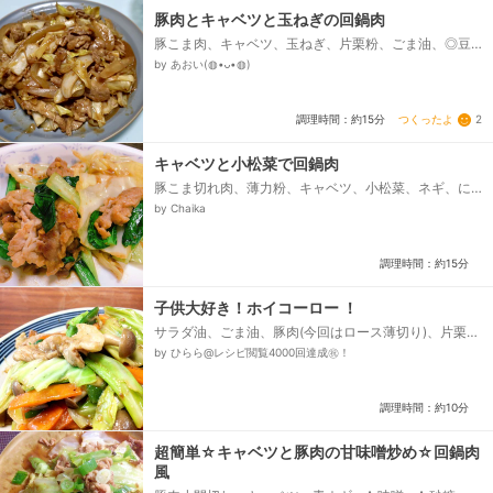
豚肉とキャベツと玉ねぎの回鍋肉
豚こま肉、キャベツ、玉ねぎ、片栗粉、ごま油、◎豆板
醤、◎生姜チューブ、◎ニンニクチューブ、△酒、△醤
by あおい(◍•ᴗ•◍)
油、△甜麺醤...
つくったよ
2
調理時間：約15分
キャベツと小松菜で回鍋肉
豚こま切れ肉、薄力粉、キャベツ、小松菜、ネギ、に
んにく、生姜、甜麺醤、醤油、酒、砂糖、豆板醤
by Chaika
調理時間：約15分
子供大好き！ホイコーロー ！
サラダ油、ごま油、豚肉(今回はロース薄切り)、片栗
粉、塩胡椒、キャベツ、にんじん、しめじ、ピーマ
by ひらら@レシピ閲覧4000回達成㊗️！
ン、●甜麺醤、●しょう油、●酒、●砂糖、●ニンニ
ク、●水、●片栗粉...
調理時間：約10分
超簡単☆キャベツと豚肉の甘味噌炒め☆回鍋肉
風