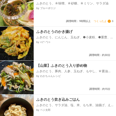
ふきのとう、☆味噌、☆砂糖、☆ミリン、サラダ油
by ブルーボリジ
つくったよ
6
調理時間：1時間以上
ふきのとうのかき揚げ
ふきのとう、にんじん、玉ねぎ、●小麦粉、●重曹、●
水、揚げ油
by ⊂(^-^)⊃
調理時間：約30分
【山菜】ふきのとう入り炒め物
ふきのとう、豚肉、人参、玉ねぎ、もやし、☆醤油、
☆酒、☆塩コショウ、胡椒
by わかちゃんレシピ
調理時間：約15分
ふきのとう炊き込みごはん
ふきのとう、サラダ油、塩、米、もち米、油揚げ、え
のき、刻み昆布、☆塩、☆酒、☆しょうゆ
by ベジ太郎