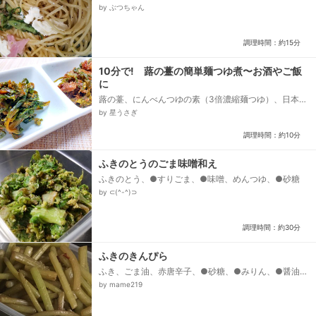
本食材)、塩コショウ、油、クリームチーズ(フランス)...
by ぶつちゃん
調理時間：約15分
10分で! 蕗の薹の簡単麺つゆ煮〜お酒やご飯
に
蕗の薹、にんべんつゆの素（3倍濃縮麺つゆ）、日本
酒、☆出しを取ったあとのかつお節、☆かつお節加え
by 星うさぎ
る場合の醤油...
調理時間：約10分
ふきのとうのごま味噌和え
ふきのとう、●すりごま、●味噌、めんつゆ、●砂糖
by ⊂(^-^)⊃
調理時間：約30分
ふきのきんぴら
ふき、ごま油、赤唐辛子、●砂糖、●みりん、●醤油、
水
by mame219