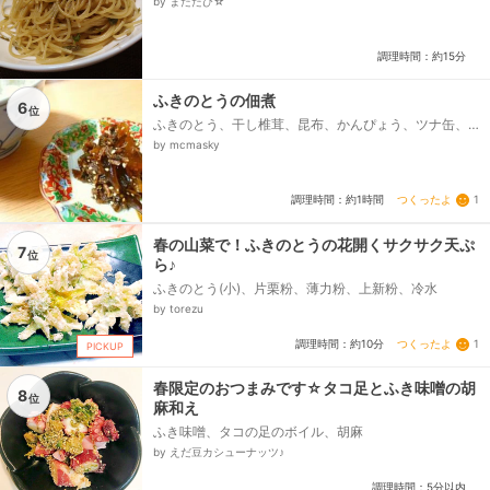
by またたび☆
調理時間：約15分
ふきのとうの佃煮
6
位
ふきのとう、干し椎茸、昆布、かんぴょう、ツナ缶、
(A)だし汁（戻し汁を含む）、(A)酒、(A)砂糖、(A)酢、
by mcmasky
(A)醤油、(A)みりん、白ゴマ...
つくったよ
1
調理時間：約1時間
春の山菜で！ふきのとうの花開くサクサク天ぷ
7
位
ら♪
ふきのとう(小)、片栗粉、薄力粉、上新粉、冷水
by torezu
つくったよ
1
調理時間：約10分
PICKUP
春限定のおつまみです☆タコ足とふき味噌の胡
8
位
麻和え
ふき味噌、タコの足のボイル、胡麻
by えだ豆カシューナッツ♪
調理時間：5分以内