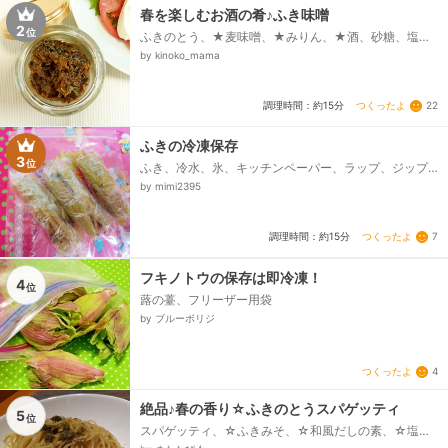
春を楽しむお酒の肴♪ふき味噌
2
位
ふきのとう、★麦味噌、★みりん、★酒、砂糖、塩、
サラダ油
by kinoko_mama
つくったよ
22
調理時間：約15分
ふきの冷凍保存
3
位
ふき、冷水、氷、キッチンペーパー、ラップ、ジップ
ロック、タンサン、塩
by mimi2395
つくったよ
7
調理時間：約15分
フキノトウの保存は即冷凍！
4
位
蕗の薹、フリーザー用袋
by ブルーボリジ
つくったよ
4
絶品♪春の香り☆ふきのとうスパゲッティ
5
位
スパゲッティ、☆ふきみそ、☆和風だしの素、☆塩、
☆酒、☆醤油、エクストラバージンオリーブオイル