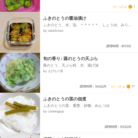
つくったよ
1
ふきのとうの醤油漬け
ふきのとう、水、塩、＊＊＊＊＊、しょうゆ、みり
ん、顆粒こんぶだしの素
by taka5chan
調理時間：約10分
旬の香り♪ 蕗のとうの天ぷら
蕗のとう、天ぷら粉、水、揚げ油
by えびちり君
つくったよ
17
調理時間：5分以内
ふきのとうの茎の佃煮
ふきのとうの茎、重曹、砂糖、めんつゆ
by cookingjuju
調理時間：5分以内