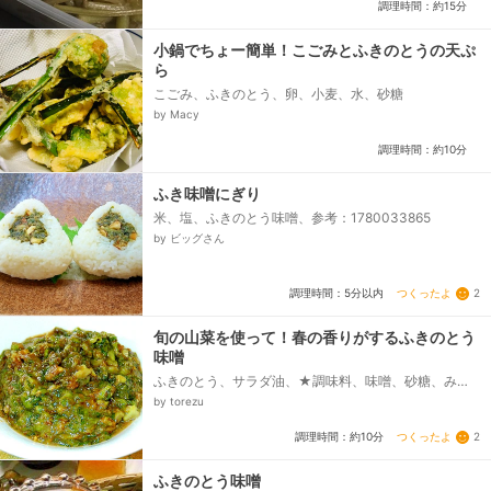
調理時間：約15分
小鍋でちょー簡単！こごみとふきのとうの天ぷ
ら
こごみ、ふきのとう、卵、小麦、水、砂糖
by Macy
調理時間：約10分
ふき味噌にぎり
米、塩、ふきのとう味噌、参考：1780033865
by ビッグさん
つくったよ
2
調理時間：5分以内
旬の山菜を使って！春の香りがするふきのとう
味噌
ふきのとう、サラダ油、★調味料、味噌、砂糖、みり
ん
by torezu
つくったよ
2
調理時間：約10分
ふきのとう味噌