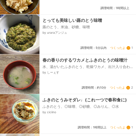
調理時間：1時間以上
とっても美味しい蕗のとう味噌
蕗のとう、米油、砂糖、味噌
by uraraアンジュ
つくったよ
1
調理時間：5分以内
春の香りのするワカメとふきのとうの味噌汁
水、湯がいたふきのとう、乾燥ワカメ、出汁入り合わ
せ味噌
by しーぇす
つくったよ
2
調理時間：約10分
ふきのとうみそダレ♩(これ一つで春和食に)
ふきのとう、◎味噌、◎砂糖、◎みりん、◎水
by ciciino
つくったよ
1
調理時間：1時間以上