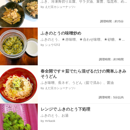
ふき、冷凍角切り豆腐、サラダ油、重曹、塩昆布、め
んつゆ、料理酒、みりん、砂糖
by えだ豆カシューナッツ♪
調理時間：約15分
ふきのとうの味噌炒め
ふきのとう、★赤味噌、★合わせ味噌、★砂糖、★蜂
蜜、★日本酒、ごま油
by シュウ1212
調理時間：約1時間
春全開です☆茹でたら混ぜるだけの簡単ふきみ
そうどん
ふき味噌、長ネギ、うどん（茹で済み）、醤油
by えだ豆カシューナッツ♪
調理時間：5分以内
レンジで ふきのとう下処理
ふきのとう、お湯
by mrkaok