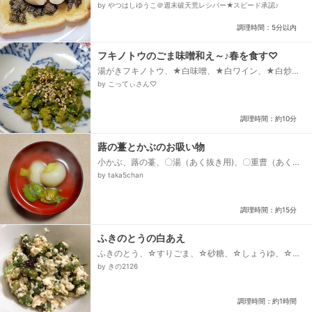
噌（今回は自家製を使用♪）、味玉の漬けダレ
by やつはしゆうこ＠週末破天荒レシパー★スピード承認♪
調理時間：5分以内
フキノトウのごま味噌和え～♪春を食す♡
湯がきフキノトウ、★白味噌、★白ワイン、★白炒り
ごま、★パルスイート(砂糖でもOK)
by こってぃさん♡
調理時間：約10分
蕗の薹とかぶのお吸い物
小かぶ、蕗の薹、〇湯（あく抜き用)、〇重曹（あく抜
き用)、出汁、△薄口しょうゆ、△塩
by taka5chan
調理時間：約15分
ふきのとうの白あえ
ふきのとう、☆すりごま、☆砂糖、☆しょうゆ、☆お
酢、豆腐
by きの2126
調理時間：約1時間