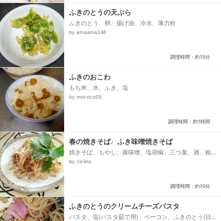
ふきのとうの天ぷら
ふきのとう、卵、揚げ油、冷水、薄力粉
by amaama246
調理時間：約15分
ふきのおこわ
もち米、水、ふき、塩
by mococo05
調理時間：約1時間
春の焼きそば♩ふき味噌焼きそば
焼きそば、もやし、蕗味噌、塩胡椒、三つ葉、酒、粗
挽きコショウ
by ciciino
調理時間：約10分
ふきのとうのクリームチーズパスタ
パスタ、塩(パスタ茹で用)、ベーコン、ふきのとう(日