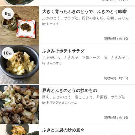
大きく育ったふきのとうで、ふきのとう味噌
9
位
ふきのとう、サラダ油、鰹節の削り粉、砂糖、みりん
風調味料、合わせ味噌
by しーぇす
調理時間：約15分
ふきみそポテトサラダ
10
位
じゃがいも、ふきみそ、マヨネーズ、塩、ふきみそ(上
の飾り用)
by ざかのすけ
調理時間：約15分
豚肉とふきのとうの炒めもの
豚肉、ふきのとう、塩こしょう、片栗粉、サラダ油
by 料理大好きえみちゃん
調理時間：約15分
ふきと豆腐の炒め煮☆