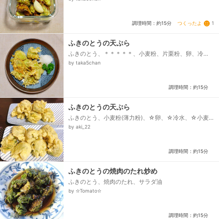
つくったよ
1
調理時間：約15分
ふきのとうの天ぷら
ふきのとう、＊＊＊＊＊、小麦粉、片栗粉、卵、冷
水、揚げ油
by taka5chan
調理時間：約15分
ふきのとうの天ぷら
ふきのとう、小麦粉(薄力粉)、☆卵、☆冷水、☆小麦
粉(薄力粉)、サラダ油、粗塩
by aki_22
調理時間：約15分
ふきのとうの焼肉のたれ炒め
ふきのとう、焼肉のたれ、サラダ油
by ✫Tomato✫
調理時間：約15分