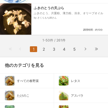
ふきのとうの天ぷら
ふきのとう、片栗粉、薄力粉、冷水、オリーブオイル
by さくらもち姉さん
調理時間：約10分
1-50件 / 261件
1
2
3
4
5
他のカテゴリを見る
すべての春野菜
レタス
たけのこ
アスパラ