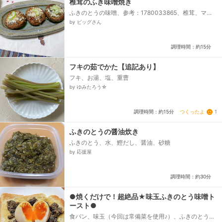
椎茸のふき味噌焼き
ふきのとうの味噌、参考：1780033865、椎茸、マヨ
ネーズ、麦味噌、パン粉
by ビッグさん
調理時間：約15分
フキの茹でかた【追記あり】
フキ、お湯、塩、重曹
by ゆみたろう☆
つくったよ
1
調理時間：約15分
ふきのとうの醤油炊き
ふきのとう、水、鰹だし、醤油、砂糖
by 応援屋
調理時間：約30分
●焼くだけで！超絶品★味玉ふきのとう味噌ト
ースト●
食パン、味玉（今回は常備菜を使用♪）、ふきのとう味