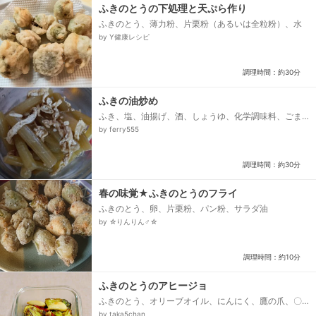
ふきのとうの下処理と天ぷら作り
ふきのとう、薄力粉、片栗粉（あるいは全粒粉）、水
by Y健康レシピ
調理時間：約30分
ふきの油炒め
ふき、塩、油揚げ、酒、しょうゆ、化学調味料、ごま
油
by ferry555
調理時間：約30分
春の味覚★ふきのとうのフライ
ふきのとう、卵、片栗粉、パン粉、サラダ油
by ☆りんりん♂☆
調理時間：約10分
ふきのとうのアヒージョ
ふきのとう、オリーブオイル、にんにく、鷹の爪、〇
ブラックペッパー(ホール)、〇岩塩
by taka5chan