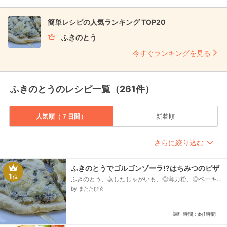
簡単レシピの人気ランキング TOP20
ふきのとう
今すぐランキングを見る
ふきのとうのレシピ一覧（261件）
人気順（７日間）
新着順
さらに絞り込む
ふきのとうでゴルゴンゾーラ!?はちみつのピザ
1
位
ふきのとう、蒸したじゃがいも、◎薄力粉、◎ベーキン
グパウダー、◎砂糖、◎塩、◎オリーブオイル、☆木綿
by またたび☆
豆腐、☆塩麹、シュレッドチーズ(オランダ)、蜂蜜、◎
水...
調理時間：約1時間