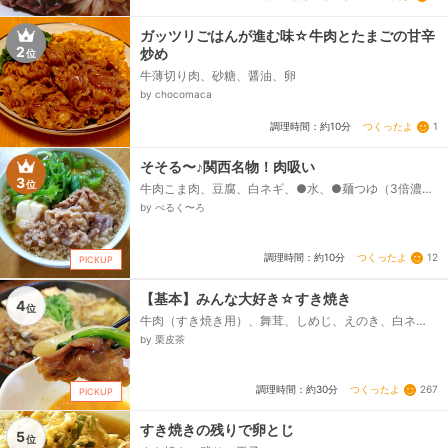
ガッツリごはんが進む味☆牛肉とたまごの甘辛
2
炒め
位
牛薄切り肉、砂糖、醤油、卵
by chocomaca
つくったよ
1
調理時間：約10分
そそる〜♪関西名物！肉吸い
3
位
牛肉こま肉、豆腐、白ネギ、●水、●麺つゆ（3倍濃
縮）、●砂糖、●みりん、●塩小さじ1
by ぺるく〜ろ
つくったよ
12
調理時間：約10分
PICKUP
【基本】みんな大好き☆すき焼き
4
位
牛肉（すき焼き用）、舞茸、しめじ、えのき、白ネ
ギ、白菜、春菊、焼き豆腐、糸こんにゃく、玉子（L～
by 栗皮茶
LLサイズ）、～割り下～、★酒、★醤油、★みりん、
砂糖...
つくったよ
267
調理時間：約30分
PICKUP
すき焼きの残りで卵とじ
5
位