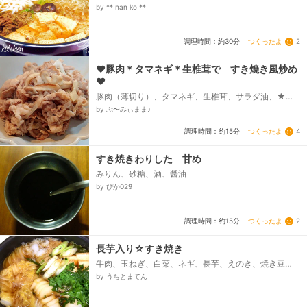
の素、うどん、☆牛肉（すき焼き用or細切れでも
by ** nan ko **
OK）、☆白菜、☆玉ねぎ、☆白ネギ、☆焼き豆腐、☆
しいたけ、☆マロニー、玉子...
つくったよ
2
調理時間：約30分
❤豚肉＊タマネギ＊生椎茸で すき焼き風炒め
❤
豚肉（薄切り）、タマネギ、生椎茸、サラダ油、★麺
つゆ（2倍濃縮）、★きび砂糖、★本みりん
by ぷ〜みぃまま♪
つくったよ
4
調理時間：約15分
すき焼きわりした 甘め
みりん、砂糖、酒、醤油
by ぴか029
つくったよ
2
調理時間：約15分
長芋入り☆すき焼き
牛肉、玉ねぎ、白菜、ネギ、長芋、えのき、焼き豆
腐、春菊、小結しらたき、★水、★醤油、★みりん、
by うちとまてん
★料理酒、★砂糖...