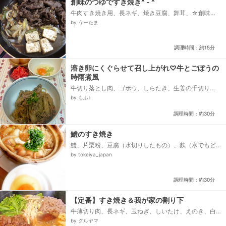
創味のつゆですき焼き^ - ^
牛肉すき焼き用、長ネギ、焼き豆腐、舞茸、☆創味つ
ゆ、☆水、☆醤油、☆酒、☆みりん、☆砂糖、卵
by うーたま
調理時間：約15分
溶き卵にくぐらせて召し上がれ♡牛とごぼうの
時雨煮風
牛切り落とし肉、ゴボウ、しらたき、生姜の千切り
（皮付きのまま）、輪切り唐辛子、ごま油、●しょう
by もふ♪
ゆ、●きび砂糖、●みりん、卵...
調理時間：約30分
鱧のすき焼き
鱧、片栗粉、豆腐（水切りしたもの）、麩（水でもど
しておく）、玉ねぎ、ねぎ、えのき、干しシイタケ、
by tokeiya_japan
昆布、水、醤油、砂糖、大葉、卵...
調理時間：約30分
【定番】すき焼き＆我が家の割り下
牛薄切り肉、長ネギ、玉ねぎ、しいたけ、えのき、白
菜、春菊、しらたき、焼き豆腐、牛脂、＜割り下＞、
by グルヤマ