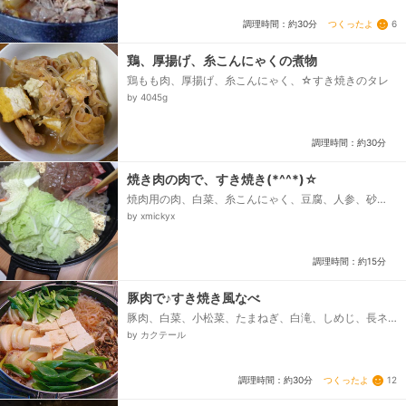
つくったよ
6
調理時間：約30分
鶏、厚揚げ、糸こんにゃくの煮物
鶏もも肉、厚揚げ、糸こんにゃく、☆すき焼きのタレ
by 4045g
調理時間：約30分
焼き肉の肉で、すき焼き(*^^*)☆
焼肉用の肉、白菜、糸こんにゃく、豆腐、人参、砂
糖、醤油、みりん
by xmickyx
調理時間：約15分
豚肉で♪すき焼き風なべ
豚肉、白菜、小松菜、たまねぎ、白滝、しめじ、長ネ
ギ、木綿トーフ、砂糖、酒、みりん、しょうゆ、だし
by カクテール
の素、水...
つくったよ
12
調理時間：約30分