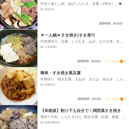
牛切り落とし肉、結びしらたき、豆腐（4等分）、●白
菜（ざく切り）、●オクラ（1/2に切る）、●ピーマン
by ayatoy
（縦4等分）、●なす（1cmの輪切り）、●長ネギ（斜
め切り）、△みりん、△酒、△醤油、サラダ油...
調理時間：約30分
★一人鍋★すき焼き(すき煮?)
牛肉薄切り、豆腐、しらたき、ねぎ、えのき茸、生
卵、＜割り下＞、醤油、日本酒、みりん、砂糖
by J-ANGEL
つくったよ
2
調理時間：約30分
簡単・すき焼き風豆腐
牛薄切り、焼き豆腐、玉ねぎ または 長ねぎ、しら
たき（アク抜きしたもの）、しめじやえのき、醤油、
by milk513
砂糖、酒、水...
つくったよ
1
調理時間：約15分
【本格派】割り下も自分で！関西風すき焼き
薄切り牛肉、しらたき(小)、焼き豆腐、白菜、春菊、し
いたけ、長ネギ、(割り下)、しょうゆ、酒、砂糖、牛
by akiko☆luck
脂...