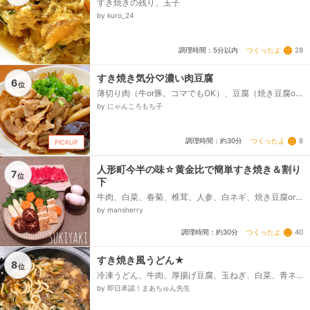
すき焼きの残り、玉子
by kuro_24
つくったよ
28
調理時間：5分以内
すき焼き気分♡濃い肉豆腐
6
位
薄切り肉（牛or豚。コマでもOK）、豆腐（焼き豆腐or
木綿）、長ネギ、白菜、しめじorえのき、椎茸、しら
by にゃんころもち子
たき、炒め油、■■■割下■■■、しょうゆ、みりん、
ざらめ（上白糖でもOK）、水、小ネギ（小口切り）、
卵...
つくったよ
8
調理時間：約30分
PICKUP
人形町今半の味☆黄金比で簡単すき焼き＆割り
7
位
下
牛肉、白菜、春菊、椎茸、人参、白ネギ、焼き豆腐or
木綿豆腐、うどん、お麩／糸こんにゃく(お好みで)、
by mansherry
卵、＊割り下＊、◎醤油、◎みりん、◎砂糖、◎水、◎
昆布だし(昆布茶でもOK)...
つくったよ
40
調理時間：約30分
すき焼き風うどん★
8
位
冷凍うどん、牛肉、厚揚げ豆腐、玉ねぎ、白菜、青ネ
ギ、えのき、糸こんにゃく、醤油、砂糖、みりん、
by 即日承認！まあちゅん先生
水、サラダ油...