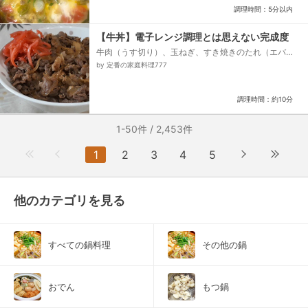
調理時間：5分以内
【牛丼】電子レンジ調理とは思えない完成度
牛肉（うす切り）、玉ねぎ、すき焼きのたれ（エバ
ラ）、水、顆粒だし、紅しょうが、七味唐辛子
by 定番の家庭料理777
調理時間：約10分
1-50件 / 2,453件
1
2
3
4
5
他のカテゴリを見る
すべての鍋料理
その他の鍋
おでん
もつ鍋