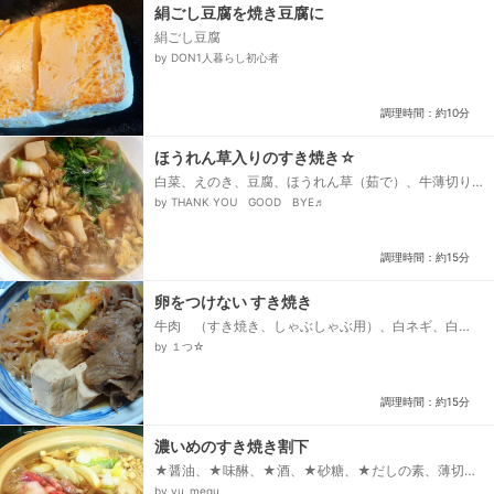
絹ごし豆腐を焼き豆腐に
絹ごし豆腐
by DON1人暮らし初心者
調理時間：約10分
ほうれん草入りのすき焼き☆
白菜、えのき、豆腐、ほうれん草（茹で）、牛薄切り
肉、牛脂、すき焼きのタレ
by THANK YOU GOOD BYE♬
調理時間：約15分
卵をつけない すき焼き
牛肉 （すき焼き、しゃぶしゃぶ用）、白ネギ、白
菜、糸こんにゃく、焼き豆腐、牛脂（なければ油）、
by １つ☆
砂糖、●みりん、●酒、●醤油...
調理時間：約15分
濃いめのすき焼き割下
★醤油、★味醂、★酒、★砂糖、★だしの素、薄切り
牛肉、白菜、えのき、玉ねぎ
by yu_megu