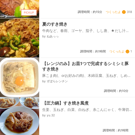
だし汁（または 水+だしの素、小さじ2）、酒、しょ
うゆ、砂糖、みりん...
つくったよ
318
調理時間：約15分
PICKUP
夏のすき焼き
牛肉など、春雨、ゴーヤ、茄子、しし唐、★だし汁、
★醤油、★みりん、酒、砂糖、卵
by ねあっっ
つくったよ
1
調理時間：約1時間
【レンジのみ】お皿1つで完成するシミシミ豚
すき焼き
豚こま肉(、orお好みの肉)、木綿豆腐、玉ねぎ、しめ
じ、▪️下処理用、料理酒、米粉(or片栗粉)、▪️調味料、醤
by ずぼらレンチン
油、みりん、ラカント(、or砂糖)、和風だし(顆粒)、▪️仕
上げ用、卵...
調理時間：約10分
【圧力鍋】すき焼き風煮
生姜、玉ねぎ、白菜、白ねぎ、糸こんにゃく、牛薄切
り肉、豆腐（木綿）、●醤油、●酒、●砂糖、●みり
by yu.32
ん、●だしの素顆粒（昆布だし）、●水...
調理時間：約1時間