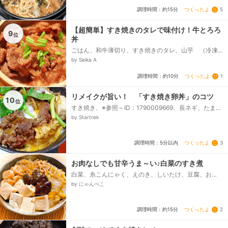
つくったよ
5
調理時間：約15分
【超簡単】すき焼きのタレで味付け！牛とろろ
9
位
丼
ごはん、和牛薄切り、すき焼きのタレ、山芋 （冷凍
や乾燥のとろろでも可）、小ネギ
by Seika A
つくったよ
1
調理時間：約10分
リメイクが旨い！ 「すき焼き卵丼」のコツ
10
位
すき焼き、※参照～ID：1790009669、長ネギ、たま
ご、みつ葉、ご飯
by Startrek
つくったよ
3
調理時間：5分以内
お肉なしでも甘辛うま～い♪白菜のすき煮
白菜、糸こんにゃく、えのき、しいたけ、豆腐、お
麩、★醤油、★みりん、★酒、★はちみつ(または砂
by にゃんぺこ
糖)、★昆布茶...
つくったよ
2
調理時間：約15分