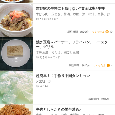
吉野家の牛丼にも負けない*黄金比率*牛丼
牛ばら肉、玉ねぎ、醤油、砂糖、酒、出汁、生姜、お
好みで卵、紅生姜、七味唐辛子
by * p e r i n c o *
つくったよ
10
調理時間：約30分
焼き豆腐～バーナー、フライパン、トースタ
ー、グリル
木綿豆腐、または、絹ごし豆腐
by あきちゃんで～す
つくったよ
4
調理時間：約10分
超簡単！！手作り中国タンミョン
片栗粉、水
by kurubii
調理時間：約15分
牛肉としらたきの甘辛炒め♪
牛肉、しらたき、砂糖、★醤油、★みりん、★酒、サ