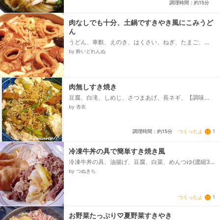
調理時間：約15分
肉なしでも十分、土鍋ですきやき風にこみうど
ん
うどん、車麩、えのき、はくさい、ねぎ、たまご、
水、酒、味醂、醤油
by 酔いどれんぬ
肉無しすき焼き
豆腐、白滝、しめじ、さつまあげ、長ネギ、【調味
料】、醤油、料理酒、みりん、砂糖、粉末の和風だし
by 杏衣
つくったよ
1
調理時間：約15分
冷凍牛丼の具で簡単すき焼き風
冷凍牛丼の具、油揚げ、豆腐、白菜、めんつゆ(濃縮3
倍)
by つぬきち
つくったよ
1
お野菜たっぷり♡夏野菜すきやき