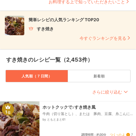
お料理する上で知っていただきたいこと
簡単レシピの人気ランキング TOP20
すき焼き
今すぐランキングを見る
すき焼きのレシピ一覧（2,453件）
人気順（７日間）
新着順
さらに絞り込む
ホットクックで♪すき焼き風
1
位
牛肉（切り落とし）、または 豚肉、豆腐、糸こんに
ゃく、長ネギ、えのき、玉ねぎ、☆醤油、☆みりん、
by ともとまと61
☆砂糖、☆顆粒だし...
つくったよ
7
調理時間：約30分