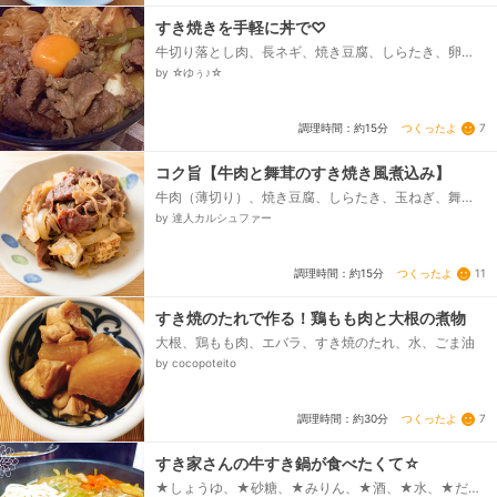
すき焼きを手軽に丼で♡
牛切り落とし肉、長ネギ、焼き豆腐、しらたき、卵
黄、☆水、☆みりん、☆酒、☆醤油、☆顆粒だし
by ☆ゆぅ♪☆
つくったよ
7
調理時間：約15分
コク旨【牛肉と舞茸のすき焼き風煮込み】
牛肉（薄切り）、焼き豆腐、しらたき、玉ねぎ、舞
茸、牛脂（なければサラダ油で代用）、★水、★醤
by 達人カルシュファー
油、★みりん、★料理酒、★砂糖...
つくったよ
11
調理時間：約15分
すき焼のたれで作る！鶏もも肉と大根の煮物
大根、鶏もも肉、エバラ、すき焼のたれ、水、ごま油
by cocopoteito
つくったよ
7
調理時間：約30分
すき家さんの牛すき鍋が食べたくて☆
★しょうゆ、★砂糖、★みりん、★酒、★水、★だし