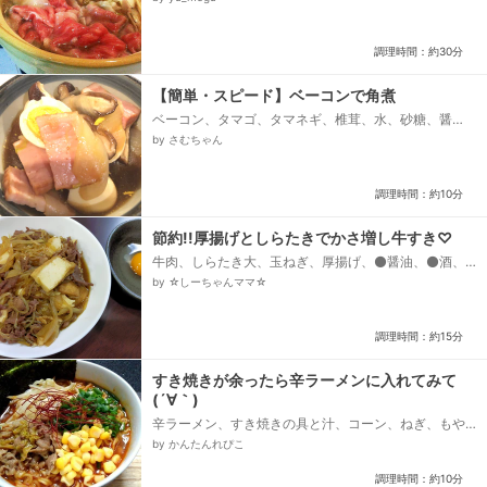
調理時間：約30分
【簡単・スピード】ベーコンで角煮
ベーコン、タマゴ、タマネギ、椎茸、水、砂糖、醤
油、だしの素
by さむちゃん
調理時間：約10分
節約!!厚揚げとしらたきでかさ増し牛すき♡
牛肉、しらたき大、玉ねぎ、厚揚げ、⚫醤油、⚫酒、
⚫砂糖、⚫ダシダ、⚫本だし
by ☆しーちゃんママ☆
調理時間：約15分
すき焼きが余ったら辛ラーメンに入れてみて
(´∀｀)
辛ラーメン、すき焼きの具と汁、コーン、ねぎ、もや
し、韓国のり、糸唐辛子
by かんたんれぴこ
調理時間：約10分