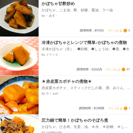
かぼちゃ甘酢炒め
かぼちゃ、ごま油、酢、砂糖、醤油、ラー油
by ・あず・
つくったよ
5
調理時間：約15分
冷凍かぼちゃとレンジで簡単♪かぼちゃの煮物
冷凍かぼちゃ（生）、●砂糖、●しょうゆ、●酒、●水
by メリッコ
つくったよ
47
調理時間：5分以内
★赤皮栗カボチャの煮物★
赤皮栗カボチャ、スティックだしの素、酒、みりん、
砂糖、醤油、水
by Ｄｒ.yuri
つくったよ
1
調理時間：約1時間
圧力鍋で簡単！かぼちゃのそぼろ煮
かぼちゃ、ひき肉、生姜、油、☆水、☆砂糖、☆しょ
うゆ、☆酒、☆みりん
by cookinyuko