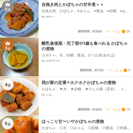
合挽き肉とかぼちゃの甘辛煮＋＋
2
位
合挽き肉、かぼちゃ、※みりん、※醤油、※砂糖、※おろ
し生姜
by aoi++
つくったよ
26
調理時間：約30分
離乳食後期・完了期や1歳も食べれる かぼちゃ
3
の煮物
位
カボチャ、水、砂糖、醤油、かつお節(あれば)
by ☠︎Ｍママ☠︎
つくったよ
8
調理時間：約15分
我が家の定番✧ホクホクかぼちゃの煮物
4
位
かぼちゃ、★水、★砂糖、★だしの素（昆布）、✩醤
油、✩酒、✩みりん
by しお．
つくったよ
78
調理時間：約30分
ほっこり甘〜い♡かぼちゃの煮物
5
位
かぼちゃ、◎水、◎みりん、◎砂糖、◎醤油、◎和風だ
しの素