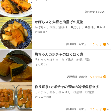
調理時間：約30分
かぼちゃと大根と油揚げの煮物
かぼちゃ、大根、油揚げ、●だし汁、●醤油、●みり
ん、●砂糖、●酒
by kaede*
つくったよ
3
調理時間：約30分
坊ちゃんカボチャのほくほく煮
坊ちゃんかぼちゃ、きび砂糖、赤酒、醤油
by はるこず
つくったよ
1
調理時間：約10分
作り置き♪カボチャの煮物の冷凍保存☆彡
カボチャ、◎水、◎みりん、◎黒糖、◎醤油
by ミニー7015
つくったよ
4
調理時間：約30分