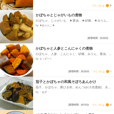
つくったよ
8
かぼちゃとじゃがいもの煮物
かぼちゃ、じゃがいも、★醤油、★砂糖、★みりん、
★酒
by ★ありんこ★
調理時間：約30分
かぼちゃと人参とこんにゃくの煮物
かぼちゃ、人参、こんにゃく、砂糖、みりん、醤油、
水
by もっずーく
つくったよ
1
調理時間：約30分
茄子とかぼちゃの和風そぼろあんかけ
茄子、かぼちゃ、豚ひき肉、めんつゆ(３倍濃縮)、水、
水溶き片栗粉、好みで唐辛子
by ・あず・
つくったよ
4
調理時間：約15分