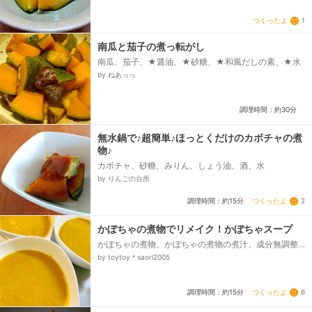
つくったよ
1
南瓜と茄子の煮っ転がし
南瓜、茄子、★醤油、★砂糖、★和風だしの素、★水
by ねあっっ
調理時間：約30分
無水鍋で♪超簡単♪ほっとくだけのカボチャの煮
物♪
カボチャ、砂糖、みりん、しょう油、酒、水
by りんごの台所
つくったよ
2
調理時間：約15分
かぼちゃの煮物でリメイク！かぼちゃスープ
かぼちゃの煮物、かぼちゃの煮物の煮汁、成分無調整
牛乳、パセリ、ブラックペッパー、オリーブオイル
by toytoy＊saori2005
つくったよ
6
調理時間：約15分