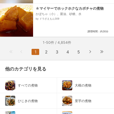
☆マイヤーでホックホクなカボチャの煮物
かぼちゃ（小）、醤油、砂糖、水
by ドラざえもん009
調理時間：約30分
1-50件 / 4,854件
1
2
3
4
5
他のカテゴリを見る
すべての煮物
大根の煮物
ひじきの煮物
里芋の煮物