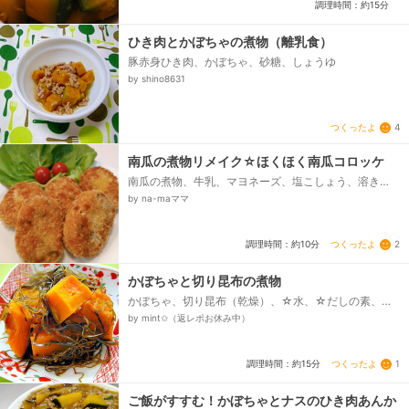
調理時間：約15分
ひき肉とかぼちゃの煮物（離乳食）
豚赤身ひき肉、かぼちゃ、砂糖、しょうゆ
by shino8631
つくったよ
4
南瓜の煮物リメイク☆ほくほく南瓜コロッケ
南瓜の煮物、牛乳、マヨネーズ、塩こしょう、溶き
卵、パン粉、小麦粉、揚げ油
by na-maママ
つくったよ
2
調理時間：約10分
かぼちゃと切り昆布の煮物
かぼちゃ、切り昆布（乾燥）、☆水、☆だしの素、☆
しょうゆ、☆みりん、☆さとう、サラダ油
by mint✩（返レポお休み中）
つくったよ
1
調理時間：約15分
ご飯がすすむ！かぼちゃとナスのひき肉あんか