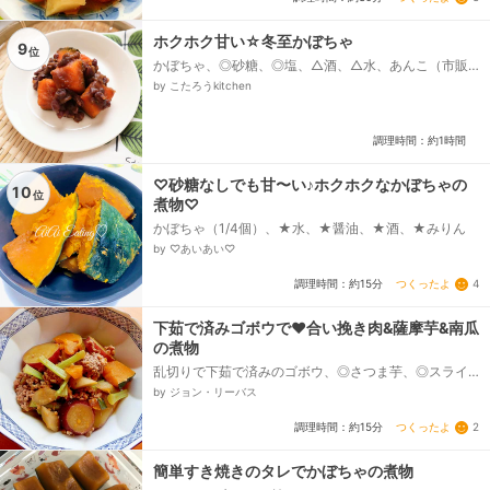
ホクホク甘い☆冬至かぼちゃ
9
位
かぼちゃ、◎砂糖、◎塩、△酒、△水、あんこ（市販の
あずき缶詰でも）
by こたろうkitchen
調理時間：約1時間
♡砂糖なしでも甘〜い♪ホクホクなかぼちゃの
10
位
煮物♡
かぼちゃ（1/4個）、★水、★醤油、★酒、★みりん
by ♡あいあい♡
つくったよ
4
調理時間：約15分
下茹で済みゴボウで❤合い挽き肉&薩摩芋&南瓜
の煮物
乱切りで下茹で済みのゴボウ、◎さつま芋、◎スライス
カボチャ（代用可）、合い挽き肉、☆水、☆和風だ
by ジョン・リーバス
し、◆醤油、みりん、◆塩（隠し味です）、◆酒、大
根の茎（代用可）...
つくったよ
2
調理時間：約15分
簡単すき焼きのタレでかぼちゃの煮物