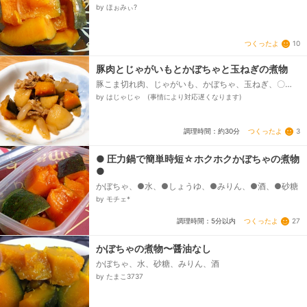
ん、●砂糖、●ほんだし
by ほぉみぃ?
つくったよ
10
豚肉とじゃがいもとかぼちゃと玉ねぎの煮物
豚こま切れ肉、じゃがいも、かぼちゃ、玉ねぎ、〇
水、〇醤油、〇みりん、〇酒
by はじゃじゃ (事情により対応遅くなります)
つくったよ
3
調理時間：約30分
● 圧力鍋で簡単時短☆ホクホクかぼちゃの煮物
●
かぼちゃ、●水、●しょうゆ、●みりん、●酒、●砂糖
by モチェ*
つくったよ
27
調理時間：5分以内
かぼちゃの煮物〜醤油なし
かぼちゃ、水、砂糖、みりん、酒
by たまこ3737