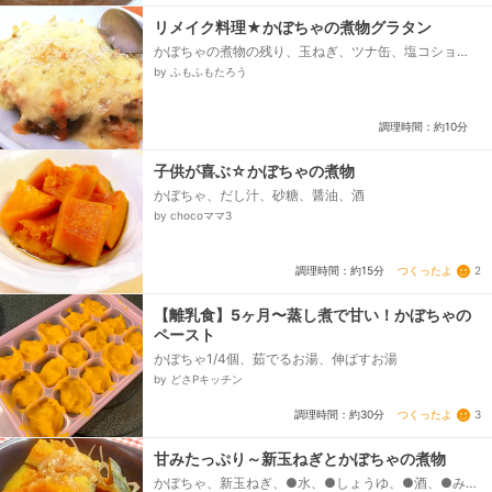
リメイク料理★かぼちゃの煮物グラタン
かぼちゃの煮物の残り、玉ねぎ、ツナ缶、塩コショ
ウ、小麦粉、牛乳、溶けるチーズ、パン粉、あれば
by ふもふもたろう
（かぼちゃの煮汁の残り）...
調理時間：約10分
子供が喜ぶ☆かぼちゃの煮物
かぼちゃ、だし汁、砂糖、醤油、酒
by chocoママ3
つくったよ
2
調理時間：約15分
【離乳食】5ヶ月〜蒸し煮で甘い！かぼちゃの
ペースト
かぼちゃ1/4個、茹でるお湯、伸ばすお湯
by どさPキッチン
つくったよ
3
調理時間：約30分
甘みたっぷり～新玉ねぎとかぼちゃの煮物
かぼちゃ、新玉ねぎ、●水、●しょうゆ、●酒、●みり