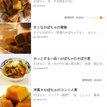
かぼちゃ、水、すき焼きのタレ
by ayame
つくったよ
1
調理時間：約30分
すくなかぼちゃの煮物
すくなかぼちゃ（普通のかぼちゃでも）、みりん、
酒、だし、砂糖、薄口醤油
by Nico0803
ホッとする一品！かぼちゃのそぼろ煮
かぼちゃ、水（カボチャ漬け置き用）、生姜、鶏ひき
肉、☆酒、☆醤油・砂糖、水溶き片栗粉（水２：１片
by oppeke22
栗粉）、★みりん・酒、★醤油、★砂糖、★和風だし
の素、枝豆...
調理時間：約30分
洋風☆かぼちゃのコンソメ煮
かぼちゃ、コンソメ（固形）、塩・こしょう、醤油
by aka.ru☆