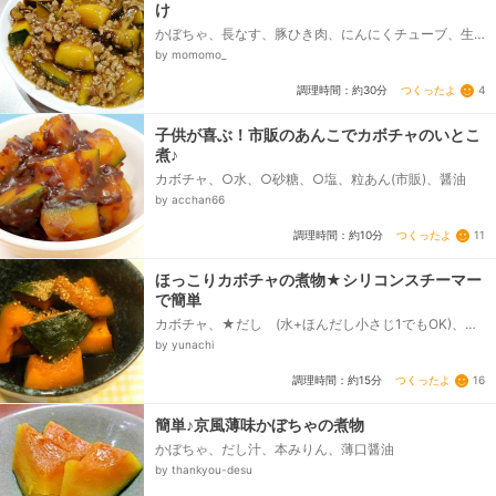
け
かぼちゃ、長なす、豚ひき肉、にんにくチューブ、生
姜チューブ、●水、●しょうゆ、●砂糖、●酒、☆片栗
by momomo_
粉、☆水...
つくったよ
4
調理時間：約30分
子供が喜ぶ！市販のあんこでカボチャのいとこ
煮♪
カボチャ、○水、○砂糖、○塩、粒あん(市販)、醤油
by acchan66
つくったよ
11
調理時間：約10分
ほっこりカボチャの煮物★シリコンスチーマー
で簡単
カボチャ、★だし (水+ほんだし小さじ1でもOK)、★
しょう油、★砂糖、★みりん、すりごま
by yunachi
つくったよ
16
調理時間：約15分
簡単♪京風薄味かぼちゃの煮物
かぼちゃ、だし汁、本みりん、薄口醤油
by thankyou-desu