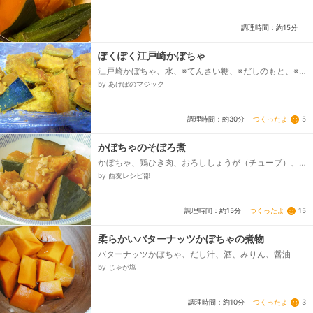
調理時間：約15分
ぽくぽく江戸崎かぼちゃ
江戸崎かぼちゃ、水、※てんさい糖、※だしのもと、※
みりん、日本酒、めんつゆ
by あけぼのマジック
つくったよ
5
調理時間：約30分
かぼちゃのそぼろ煮
かぼちゃ、鶏ひき肉、おろししょうが（チューブ）、
A：しょうゆ、A：みりん、A：上白糖、A：水、片栗
by 西友レシピ部
粉、水、サラダ油...
つくったよ
15
調理時間：約15分
柔らかいバターナッツかぼちゃの煮物
バターナッツかぼちゃ、だし汁、酒、みりん、醤油
by じゃが塩
つくったよ
3
調理時間：約10分