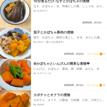
10分煮るだけ♪なすとかぼちゃの煮物
なす、かぼちゃ、水、和風だしの素、しょうゆ、みり
ん、砂糖
by なおのり♪
調理時間：約15分
茄子とかぼちゃ豚肉の煮物
茄子、かぼちゃ、豚切り落とし、☆水、☆だしの素、
☆しょうゆ、☆みりん、☆酒、☆さとう
by mint✩（返レポお休み中）
つくったよ
1
調理時間：約30分
✿かぼちゃといんげんの簡単な煮物❤
いんげん、かぼちゃ、醤油、酒、砂糖、みりん、水
by ラズベリっち
つくったよ
3
調理時間：約15分
カボチャとオクラの煮物
カボチャ、オクラ、◎醤油、◎砂糖、◎水、◎本だし、
◎みりん
by mykrk