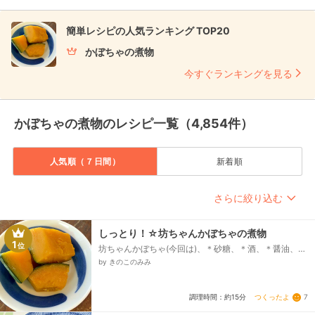
簡単レシピの人気ランキング TOP20
かぼちゃの煮物
今すぐランキングを見る
かぼちゃの煮物のレシピ一覧（4,854件）
人気順（７日間）
新着順
さらに絞り込む
しっとり！☆坊ちゃんかぼちゃの煮物
1
位
坊ちゃんかぼちゃ(今回は)、＊砂糖、＊酒、＊醤油、＊
塩
by きのこのみみ
つくったよ
7
調理時間：約15分