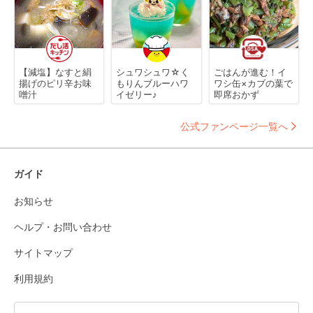
【減塩】なすと絹
シュワシュワ☆く
ごはんが進む！イ
揚げのピリ辛お味
もりんブルーハワ
ワシ缶×カブの葉で
噌汁
イゼリー♪
即席おかず
公式ファンページ一覧へ
ガイド
お知らせ
ヘルプ・お問い合わせ
サイトマップ
利用規約