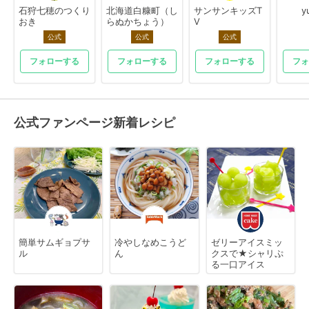
石狩七穂のつくり
北海道白糠町（し
サンサンキッズT
y
おき
らぬかちょう）
V
公式
公式
公式
フォローする
フォローする
フォローする
フォ
公式ファンページ新着レシピ
簡単サムギョプサ
冷やしなめこうど
ゼリーアイスミッ
ル
ん
クスで★シャリぷ
る一口アイス