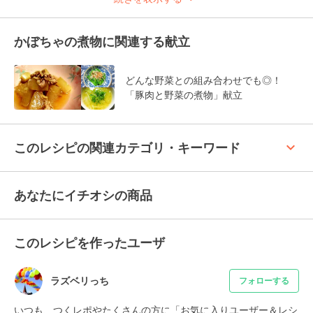
かぼちゃの煮物に関連する献立
どんな野菜との組み合わせでも◎！
「豚肉と野菜の煮物」献立
keyboard_arrow_up
このレシピの関連カテゴリ・キーワード
あなたにイチオシの商品
このレシピを作ったユーザ
ラズベリっち
フォローする
いつも、つくレポやたくさんの方に「お気に入りユーザー＆レシ