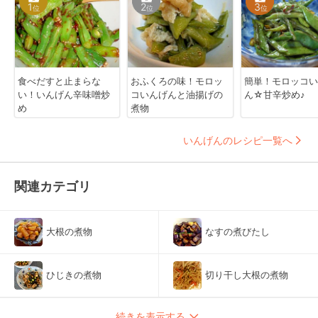
1
2
3
位
位
位
食べだすと止まらな
おふくろの味！モロッ
簡単！モロッコい
い！いんげん辛味噌炒
コいんげんと油揚げの
ん☆甘辛炒め♪
め
煮物
いんげんのレシピ一覧へ
関連カテゴリ
大根の煮物
なすの煮びたし
ひじきの煮物
切り干し大根の煮物
続きを表示する