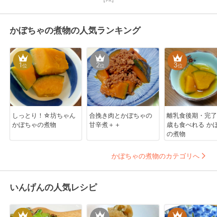
かぼちゃの煮物の人気ランキング
1
2
3
位
位
位
しっとり！☆坊ちゃん
合挽き肉とかぼちゃの
離乳食後期・完了
かぼちゃの煮物
甘辛煮＋＋
歳も食べれる か
の煮物
かぼちゃの煮物のカテゴリへ
いんげんの人気レシピ