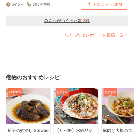
約15分
300円前後
お気に入りに追加
みんながつくった数
3
件
つくったよレポートを投稿する
煮物のおすすめレシピ
おすすめ
おすすめ
おすすめ
茄子の煮浸し Stewed
【サバ缶】水煮品活
豚肉と大根のコ