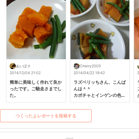
あいぼそ
Cherry2005
2014/12/04 21:02
2014/04/22 19:42
簡単に美味しく作れて良か
ラズベリッちさん、こんば
ったです。ご馳走さまでし
んは＾＾

た。
カボチャとインゲンの色が
鮮やかで食欲そそります～
♪

ほっくりおいしくいただき
つくったよレポートを投稿する
ました。

ご馳走様でした☆
【PR】