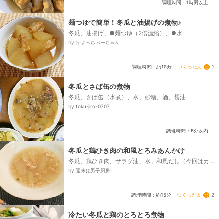
調理時間：1時間以上
麺つゆで簡単！冬瓜と油揚げの煮物♪
冬瓜、油揚げ、●麺つゆ（2倍濃縮）、●水
by ぽよっちぷーちゃん
つくったよ
1
調理時間：約15分
冬瓜とさば缶の煮物
冬瓜、さば缶（水煮）、水、砂糖、酒、醤油
by toku-jiro-0707
調理時間：5分以内
冬瓜と鶏ひき肉の和風とろみあんかけ
冬瓜、鶏ひき肉、サラダ油、水、和風だし（今回はカ
ップうどんのスープ）、塩、醤油、片栗粉、水（とろ
by 週末は男子厨房
み用）...
つくったよ
2
調理時間：約15分
冷たい冬瓜と鶏のとろとろ煮物