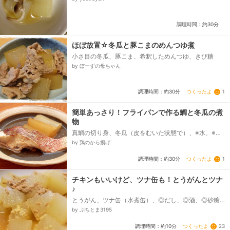
調理時間：約30分
ほぼ放置☆冬瓜と豚こまのめんつゆ煮
小さ目の冬瓜、豚こま、希釈しためんつゆ、きび糖
by ぼーずの母ちゃん
つくったよ
1
調理時間：約30分
簡単あっさり！フライパンで作る鯛と冬瓜の煮
物
真鯛の切り身、冬瓜（皮をむいた状態で）、※水、※
酒、※みりん、※しょうゆ、※砂糖、※塩、※しょうが
by 鶏のから揚げ
つくったよ
1
調理時間：約30分
チキンもいいけど、ツナ缶も！とうがんとツナ
♪
とうがん、ツナ缶（水煮缶）、◎だし、◎酒、◎砂糖、
◎しょうゆ、◎塩、しょうが（おろし）
by ぷちとま3195
つくったよ
23
調理時間：約10分