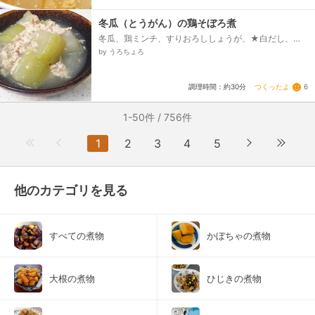
冬瓜（とうがん）の鶏そぼろ煮
冬瓜、鶏ミンチ、すりおろししょうが、★白だし、★
水、片栗粉
by うろちょろ
つくったよ
6
調理時間：約30分
1-50件 / 756件
1
2
3
4
5
他のカテゴリを見る
すべての煮物
かぼちゃの煮物
大根の煮物
ひじきの煮物