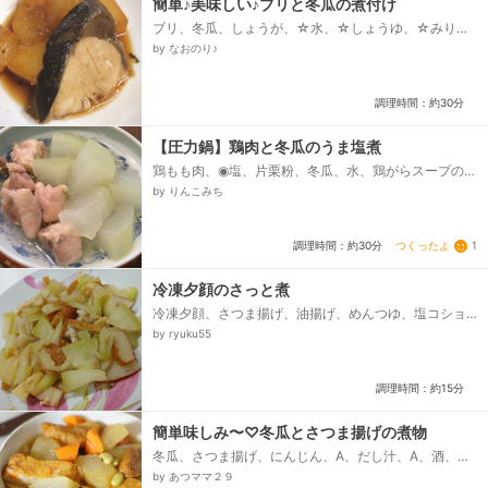
簡単♪美味しい♪ブリと冬瓜の煮付け
ブリ、冬瓜、しょうが、☆水、☆しょうゆ、☆みり
ん、☆酒、☆砂糖、☆和風だしの素
by なおのり♪
調理時間：約30分
【圧力鍋】鶏肉と冬瓜のうま塩煮
鶏もも肉、◉塩、片栗粉、冬瓜、水、鶏がらスープの
素、塩
by りんこみち
つくったよ
1
調理時間：約30分
冷凍夕顔のさっと煮
冷凍夕顔、さつま揚げ、油揚げ、めんつゆ、塩コショ
ウ
by ryuku55
調理時間：約15分
簡単味しみ〜♡冬瓜とさつま揚げの煮物
冬瓜、さつま揚げ、にんじん、A、だし汁、A、酒、
A、しょうゆ、A、みりん、茹でたひたし豆または枝豆
by あつママ２９