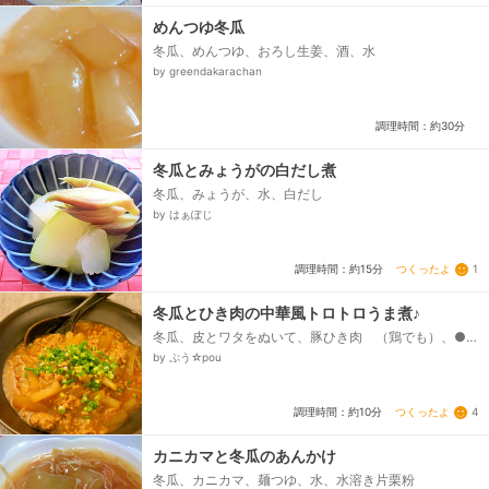
めんつゆ冬瓜
冬瓜、めんつゆ、おろし生姜、酒、水
by greendakarachan
調理時間：約30分
冬瓜とみょうがの白だし煮
冬瓜、みょうが、水、白だし
by はぁぽじ
つくったよ
1
調理時間：約15分
冬瓜とひき肉の中華風トロトロうま煮♪
冬瓜、皮とワタをぬいて、豚ひき肉 （鶏でも）、●
水、●醤油、●味噌、●砂糖、◇サラダ油、◇豆板
by ぷう☆pou
醤、◇しょうが みじん切り、塩・胡椒、あれば 青
ネギ小口切り、水溶き片栗粉...
つくったよ
4
調理時間：約10分
カニカマと冬瓜のあんかけ
冬瓜、カニカマ、麺つゆ、水、水溶き片栗粉