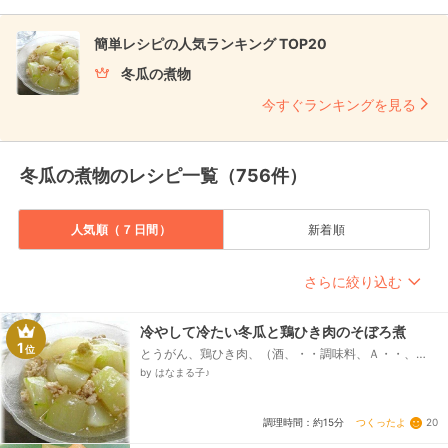
簡単レシピの人気ランキング TOP20
冬瓜の煮物
今すぐランキングを見る
冬瓜の煮物のレシピ一覧（756件）
人気順（７日間）
新着順
さらに絞り込む
冷やして冷たい冬瓜と鶏ひき肉のそぼろ煮
1
位
とうがん、鶏ひき肉、（酒、・・調味料、Ａ・・、
水、和風だしの素（顆粒）、みりん、しょうゆ、
by はなまる子♪
塩、・・・・・・・・、水溶き片栗粉（片栗粉1：水
2）、しょうが（すりおろし）...
つくったよ
20
調理時間：約15分