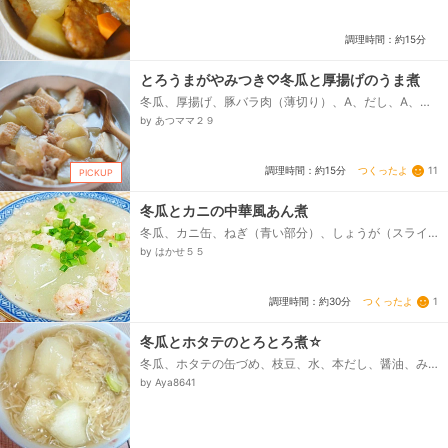
（あれば）...
調理時間：約15分
とろうまがやみつき♡冬瓜と厚揚げのうま煮
冬瓜、厚揚げ、豚バラ肉（薄切り）、A、だし、A、し
ょうが（すりおろし）、A、しょう油、A、みりん、
by あつママ２９
A、酒、サラダ油、片栗粉（倍量の水で溶く）...
つくったよ
11
調理時間：約15分
PICKUP
冬瓜とカニの中華風あん煮
冬瓜、カニ缶、ねぎ（青い部分）、しょうが（スライ
ス）、水、酒、塩、鶏がらスープの素、こしょう、水
by はかせ５５
溶き片栗粉、万能ねぎ...
つくったよ
1
調理時間：約30分
冬瓜とホタテのとろとろ煮☆
冬瓜、ホタテの缶づめ、枝豆、水、本だし、醤油、み
りん、酒、おろししょうが、片栗粉
by Aya8641