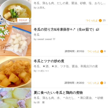
冬瓜、鶏もも肉、だしの素、醤油、砂糖、塩、おろし
生姜、片栗粉
by お茶丸.
PICKUP
つくったよ
25
冬瓜の切り方&冷凍保存✧˖°（生or茹で）໒꒱
冬瓜
by sweet sweet ♡
つくったよ
6
調理時間：約10分
冬瓜とツナの炒め煮
冬瓜、★酒、★水、ツナ缶、醤油、和風出汁の素
by ++めい++
つくったよ
3
調理時間：約30分
夏に食べたい♪冬瓜と鶏肉の煮物
冬瓜、鶏もも肉、水、＊白だし、＊薄口醤油、＊砂糖
by 鈴 蘭