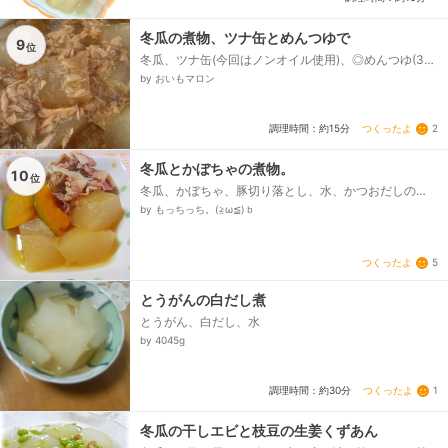
冬瓜の煮物、ツナ缶とめんつゆで
9
位
冬瓜、ツナ缶(今回はノンオイル使用)、◎めんつゆ(3倍
濃縮)、◎醤油、◎みりん、◎水、水溶き片栗粉
by おいもマロン
つくったよ
2
調理時間：約15分
冬瓜とかぼちゃの煮物。
10
位
冬瓜、かぼちゃ、豚切り落とし、水、かつおだしの
素、酒、みりん、砂糖、醤油、塩
by もっちっち。(≧ω≦)ｂ
つくったよ
5
とうがんの白だし煮
とうがん、白だし、水
by 4045g
つくったよ
1
調理時間：約30分
冬瓜の干しエビと枝豆の生姜くずあん