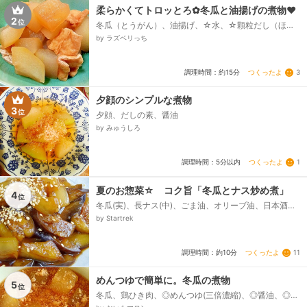
柔らかくてトロッとろ✿冬瓜と油揚げの煮物❤
2
位
冬瓜（とうがん）、油揚げ、☆水、☆顆粒だし（ほん
だし）、☆だし醤油、☆みりん、☆酒、めんつゆ（３
by ラズベリっち
倍濃縮）...
つくったよ
3
調理時間：約15分
夕顔のシンプルな煮物
3
位
夕顔、だしの素、醤油
by みゅうしろ
つくったよ
1
調理時間：5分以内
夏のお惣菜☆ コク旨「冬瓜とナス炒め煮」
4
位
冬瓜(実)、長ナス(中)、ごま油、オリーブ油、日本酒、
みりん、濃口醤油、砂糖、豆板醤、ほんだし、白ゴマ...
by Startrek
つくったよ
11
調理時間：約10分
めんつゆで簡単に。冬瓜の煮物
5
位
冬瓜、鶏ひき肉、◎めんつゆ(三倍濃縮)、◎醤油、◎み
りん、◎水、水溶き片栗粉