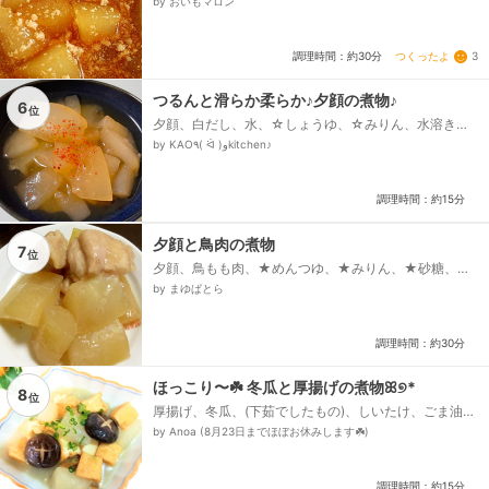
by おいもマロン
つくったよ
3
調理時間：約30分
つるんと滑らか柔らか♪夕顔の煮物♪
6
位
夕顔、白だし、水、☆しょうゆ、☆みりん、水溶き片
栗粉、一味唐辛子
by KAO٩( ᐛ )وkitchen♪
調理時間：約15分
夕顔と鳥肉の煮物
7
位
夕顔、鳥もも肉、★めんつゆ、★みりん、★砂糖、★
酒、水
by まゆぱとら
調理時間：約30分
ほっこり〜☘️ 冬瓜と厚揚げの煮物ꕤ୭*
8
位
厚揚げ、冬瓜、(下茹でしたもの)、しいたけ、ごま油、‪‪
⭐水、‪‪⭐白だし、‪‪⭐みりん、しょうがチューブ、水溶き
by Anoa (8月23日までほぼお休みします☘️)
米粉、刻みねぎ...
調理時間：約15分