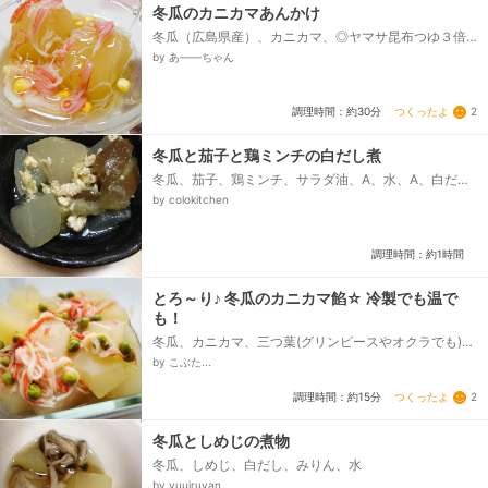
冬瓜のカニカマあんかけ
冬瓜（広島県産）、カニカマ、◎ヤマサ昆布つゆ３倍濃
縮、◎水、片栗粉
by あ——ちゃん
つくったよ
2
調理時間：約30分
冬瓜と茄子と鶏ミンチの白だし煮
冬瓜、茄子、鶏ミンチ、サラダ油、A、水、A、白だ
し、A、砂糖
by colokitchen
調理時間：約1時間
とろ～り♪ 冬瓜のカニカマ餡☆ 冷製でも温で
も！
冬瓜、カニカマ、三つ葉(グリンピースやオクラでも)、
〇水、〇白だし、〇みりん、水溶き片栗粉
by こぶた...
つくったよ
2
調理時間：約15分
冬瓜としめじの煮物
冬瓜、しめじ、白だし、みりん、水
by yuuiruyan