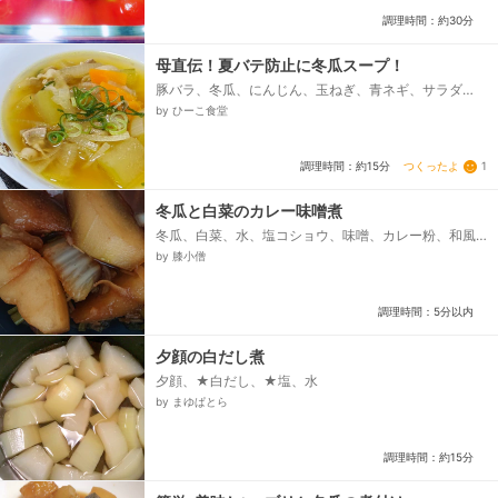
調理時間：約30分
母直伝！夏バテ防止に冬瓜スープ！
豚バラ、冬瓜、にんじん、玉ねぎ、青ネギ、サラダ
油、★薄口醤油、★酒、★塩、水、鰹と昆布のだしの
by ひーこ食堂
素
つくったよ
1
調理時間：約15分
冬瓜と白菜のカレー味噌煮
冬瓜、白菜、水、塩コショウ、味噌、カレー粉、和風
だしのもと
by 膝小僧
調理時間：5分以内
夕顔の白だし煮
夕顔、★白だし、★塩、水
by まゆぱとら
調理時間：約15分