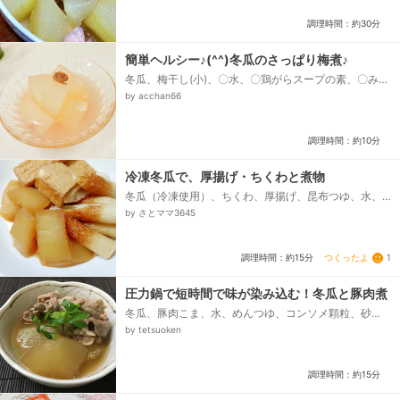
調理時間：約30分
簡単ヘルシー♪(^^)冬瓜のさっぱり梅煮♪
冬瓜、梅干し(小)、〇水、〇鶏がらスープの素、〇みり
ん、〇酒
by acchan66
調理時間：約10分
冷凍冬瓜で、厚揚げ・ちくわと煮物
冬瓜（冷凍使用）、ちくわ、厚揚げ、昆布つゆ、水、
酒
by さとママ3645
つくったよ
1
調理時間：約15分
圧力鍋で短時間で味が染み込む！冬瓜と豚肉煮
冬瓜、豚肉こま、水、めんつゆ、コンソメ顆粒、砂
糖、酒
by tetsuoken
調理時間：約15分