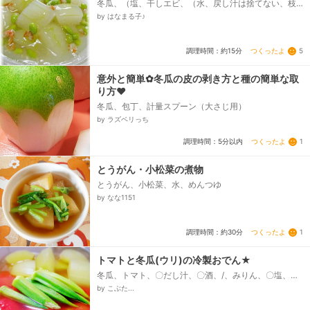
冬瓜、（塩、干しエビ、（水、戻し汁は捨てない、枝
豆（冷凍）、・・調味料、Ａ・・、和風だしの素（顆
by はなまる子♪
粒）、酒、みりん、薄口しょう
ゆ、・・・・・・・・・・・、生姜（すりおろし）、
水溶き片栗（片栗粉1：水2）...
つくったよ
5
調理時間：約15分
意外と簡単✿冬瓜の皮の剥き方と種の簡単な取
り方❤
冬瓜、包丁、計量スプーン（大さじ用）
by ラズベリっち
つくったよ
1
調理時間：5分以内
とうがん・小松菜の煮物
とうがん、小松菜、水、めんつゆ
by なな1151
つくったよ
1
調理時間：約30分
トマトと冬瓜(ウリ)の冷製おでん★
冬瓜、トマト、〇だし汁、〇酒、/、みりん、〇塩、醤
油
by こぶた...