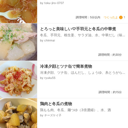
by toku-jiro-0707
つくったよ
1
調理時間：5分以内
とろっと美味しい♡手羽元と冬瓜の中華煮
冬瓜、手羽元、根生姜、サラダ油、水、中華だし（味
覇）、しょうゆ、塩こしょう、片栗粉、溶き水、ごま
by chinmai
油、わけぎ...
調理時間：約30分
冷凍夕顔とツナ缶で簡単煮物
冷凍夕顔、ツナ缶、ほんだし、しょうゆ、糸とうがら
し
by ryuku55
調理時間：約15分
鶏肉と冬瓜の煮物
鶏もも肉、冬瓜、麺つゆ（3倍濃縮）、水、酒
by チーズケイ子