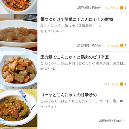
つくったよ
9
調理時間：約10分
麺つゆだけで簡単に！こんにゃくの煮物
板こんにゃく、麺つゆ（３倍濃縮）、水
by おさんぽあっこ
つくったよ
1
調理時間：約30分
圧力鍋でこんにゃくと鶏肉のピリ辛煮
こんにゃく、鶏ムネ肉（皮なし）や鶏ささ身、片栗粉
（鶏肉用）、酒（鶏肉用）、○水、○酒、○醤油、○み
by □うみ□
りん、○砂糖、鷹のつめ...
つくったよ
4
ゴーヤとこんにゃくの甘辛炒め
こんにゃく（ひとくちこんにゃく）、ゴーヤ、塩、●
砂糖、酒、●しょうゆ、白いりごま、サラダ油
by メリッコ
調理時間：約15分