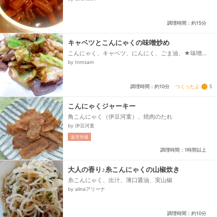
調理時間：約15分
キャベツとこんにゃくの味噌炒め
こんにゃく、キャベツ、にんにく、ごま油、★味噌・
砂糖・酒
by tnmsam
つくったよ
5
調理時間：約10分
こんにゃくジャーキー
角こんにゃく（伊豆河童）、焼肉のたれ
by 伊豆河童
楽天市場
調理時間：1時間以上
大人の香り♪糸こんにゃくの山椒炊き
糸こんにゃく、出汁、薄口醤油、実山椒
by alinaアリーナ
調理時間：約10分