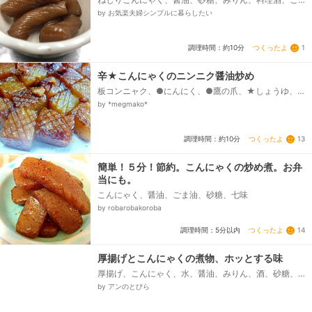
ま油
by お気楽夫婦シンプルに暮らしたい
つくったよ
1
調理時間：約10分
辛★こんにゃくのニンニク醤油炒め
板コンニャク、●にんにく、●鷹の爪、★しょうゆ、
★みりん、ごま油
by *megmako*
つくったよ
13
調理時間：約10分
簡単！５分！節約。こんにゃくの炒め煮。お弁
当にも。
こんにゃく、醤油、ごま油、砂糖、七味
by robarobakoroba
つくったよ
14
調理時間：5分以内
厚揚げとこんにゃくの煮物、ホッとする味
厚揚げ、こんにゃく、水、醤油、みりん、酒、砂糖、
本だし
by アンのとびら