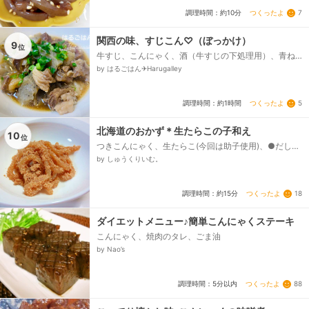
つくったよ
7
調理時間：約10分
関西の味、すじこん♡（ぼっかけ）
9
位
牛すじ、こんにゃく、酒（牛すじの下処理用）、青ね
ぎ、七味、-出汁-、☆水、☆醤油、☆みりん、☆酒、
by はるごはん✈︎Harugalley
☆砂糖、味噌...
つくったよ
5
調理時間：約1時間
北海道のおかず＊生たらこの子和え
10
位
つきこんにゃく、生たらこ(今回は助子使用)、●だし
汁、●しょうゆ、●砂糖、●酒、●みりん
by しゅうくりいむ。
つくったよ
18
調理時間：約15分
ダイエットメニュー♪簡単こんにゃくステーキ
こんにゃく、焼肉のタレ、ごま油
by Nao’s
つくったよ
88
調理時間：5分以内