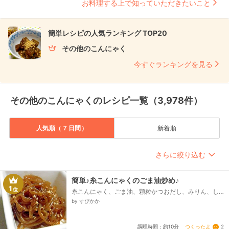
お料理する上で知っていただきたいこと
簡単レシピの人気ランキング TOP20
その他のこんにゃく
今すぐランキングを見る
その他のこんにゃくのレシピ一覧（3,978件）
人気順（７日間）
新着順
さらに絞り込む
簡単♪糸こんにゃくのごま油炒め♪
1
位
糸こんにゃく、ごま油、顆粒かつおだし、みりん、し
ょうゆ、砂糖、ごま
by すぴかか
つくったよ
2
調理時間：約10分