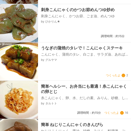
刺身こんにゃくのかつお節めんつゆ炒め
刺身こんにゃく、かつお節、ごま油、めんつゆ
by ひかりん★
調理時間：約15分
うなぎの蒲焼のタレで！こんにゃくステーキ
こんにゃく、蒲焼のタレ、白ごま、サラダ油、あれば
青ねぎ（または、シソ）
by グルヤマ
つくったよ
2
簡単ヘルシー、お弁当にも最適！糸こんにゃく
の卵とじ
糸こんにゃく、卵、水、だしの素、みりん、砂糖、し
ょうゆ
by タルトト
つくったよ
16
調理時間：約15分
簡単 ねじりこんにゃくのきんぴら
ねじりこんにゃく、醤油、砂糖、みりん、料理酒、ご