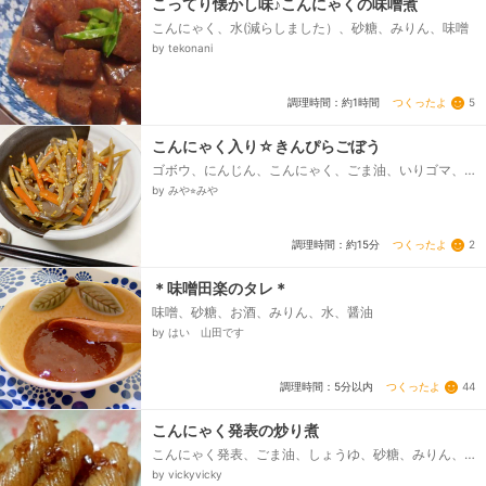
こってり懐かし味♪こんにゃくの味噌煮
こんにゃく、水(減らしました）、砂糖、みりん、味噌
by tekonani
つくったよ
5
調理時間：約1時間
こんにゃく入り☆きんぴらごぼう
ゴボウ、にんじん、こんにゃく、ごま油、いりゴマ、
酒、★醤油、★砂糖、★みりん
by みや⭐︎みや
つくったよ
2
調理時間：約15分
＊味噌田楽のタレ＊
味噌、砂糖、お酒、みりん、水、醤油
by はい 山田です
つくったよ
44
調理時間：5分以内
こんにゃく発表の炒り煮
こんにゃく発表、ごま油、しょうゆ、砂糖、みりん、
酒、酢、かつお節
by vickyvicky