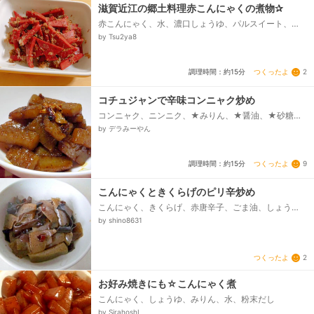
滋賀近江の郷土料理赤こんにゃくの煮物✰
赤こんにゃく、水、濃口しょうゆ、パルスイート、
酒、ごま油、かつお節、一味
by Tsu2ya8
つくったよ
2
調理時間：約15分
コチュジャンで辛味コンニャク炒め
コンニャク、ニンニク、★みりん、★醤油、★砂糖、
★水、★コチュジャン、ゴマ油
by デラみーやん
つくったよ
9
調理時間：約15分
こんにゃくときくらげのピリ辛炒め
こんにゃく、きくらげ、赤唐辛子、ごま油、しょう
ゆ、酒、みりん
by shino8631
つくったよ
2
お好み焼きにも☆こんにゃく煮
こんにゃく、しょうゆ、みりん、水、粉末だし
by SirahoshI