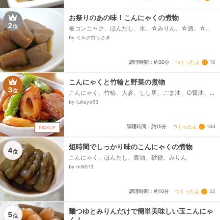
お祭りのあの味！こんにゃくの煮物
2
位
板コンニャク、ほんだし、水、☆みりん、☆酒、☆醤
油(減塩)、☆白だし
by ミルク白うさぎ
つくったよ
16
調理時間：約30分
こんにゃくと竹輪と野菜の煮物
3
位
こんにゃく、竹輪、人参、しし唐、ごま油、○醤油、○
酒、○みりん、○砂糖、○だし汁、(参考*だし汁レシ
by tukuyo93
ピ、レシピID：1120003405)、(だしの素を使用しても
OK)...
つくったよ
184
調理時間：約15分
PICKUP
短時間でしっかり味のこんにゃくの煮物
4
位
こんにゃく、ほんだし、醤油、砂糖、みりん
by milk513
つくったよ
52
調理時間：約10分
麺つゆとみりんだけで簡単美味しい玉こんにゃ
5
位
く！