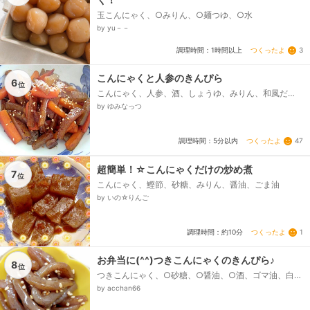
玉こんにゃく、○みりん、○麺つゆ、○水
by yu－－
つくったよ
3
調理時間：1時間以上
こんにゃくと人参のきんぴら
6
位
こんにゃく、人参、酒、しょうゆ、みりん、和風だ
し、ごま油、白ゴマ
by ゆみなっつ
つくったよ
47
調理時間：5分以内
超簡単！☆こんにゃくだけの炒め煮
7
位
こんにゃく、鰹節、砂糖、みりん、醤油、ごま油
by いの☆りんご
つくったよ
1
調理時間：約10分
お弁当に(^^)つきこんにゃくのきんぴら♪
8
位
つきこんにゃく、○砂糖、○醤油、○酒、ゴマ油、白炒
りゴマ
by acchan66