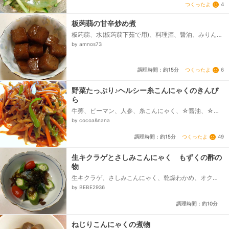
つくったよ
4
板蒟蒻の甘辛炒め煮
板蒟蒻、水(板蒟蒻下茹で用)、料理酒、醤油、みりん、
砂糖、ごま油、だしの素
by amnos73
つくったよ
6
調理時間：約15分
野菜たっぷり♪ヘルシー糸こんにゃくのきんぴ
ら
牛蒡、ピーマン、人参、糸こんにゃく、☆醤油、☆み
りん、☆砂糖、ごま油、鷹の爪（輪切り）
by cocoa&nana
つくったよ
49
調理時間：約15分
生キクラゲとさしみこんにゃく もずくの酢の
物
生キクラゲ、さしみこんにゃく、乾燥わかめ、オク
ラ、ミニトマト、味付けもずく
by BEBE2936
調理時間：約10分
ねじりこんにゃくの煮物