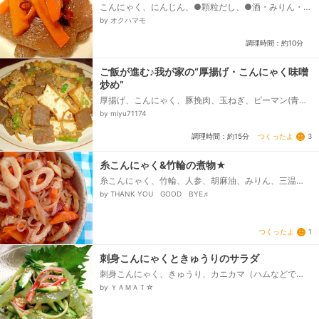
こんにゃく、にんじん、●顆粒だし、●酒・みりん・し
ょうゆ・砂糖、●水、輪切り唐辛子、ごま油
by オクハマモ
調理時間：約10分
ご飯が進む♪我が家の“厚揚げ・こんにゃく味噌
炒め”
厚揚げ、こんにゃく、豚挽肉、玉ねぎ、ピーマン(青ね
ぎ・小松菜でもOK)、○和風だしの素、○味噌、○砂
by miyu71174
糖、○みりん、○酒、○醤油、○おろししょうが、サラ
ダ油...
つくったよ
3
調理時間：約15分
糸こんにゃく&竹輪の煮物★
糸こんにゃく、竹輪、人参、胡麻油、みりん、三温
糖、酒、醤油
by THANK YOU GOOD BYE♬
つくったよ
1
刺身こんにゃくときゅうりのサラダ
刺身こんにゃく、きゅうり、カニカマ（ハムなどで
も）、☆しょうゆ、いりごま、☆砂糖、酢、ごま油
by ＹＡＭＡＴ☆