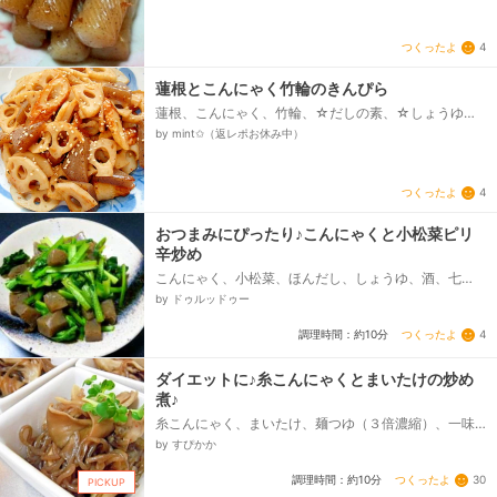
つくったよ
4
蓮根とこんにゃく竹輪のきんぴら
蓮根、こんにゃく、竹輪、☆だしの素、☆しょうゆ、
☆料理酒・みりん、☆さとう、いりごま、七味唐辛
by mint✩（返レポお休み中）
子、サラダ油（またはごま油）...
つくったよ
4
おつまみにぴったり♪こんにゃくと小松菜ピリ
辛炒め
こんにゃく、小松菜、ほんだし、しょうゆ、酒、七
味、ごま油
by ドゥルッドゥー
つくったよ
4
調理時間：約10分
ダイエットに♪糸こんにゃくとまいたけの炒め
煮♪
糸こんにゃく、まいたけ、麺つゆ（３倍濃縮）、一味
唐辛子、ごま油
by すぴかか
つくったよ
30
調理時間：約10分
PICKUP