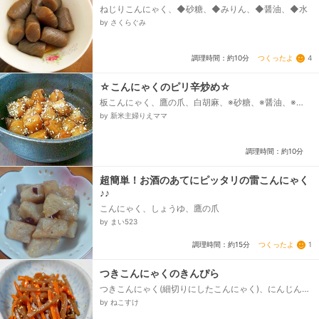
ねじりこんにゃく、◆砂糖、◆みりん、◆醤油、◆水
by さくらぐみ
つくったよ
4
調理時間：約10分
☆こんにゃくのピリ辛炒め☆
板こんにゃく、鷹の爪、白胡麻、※砂糖、※醤油、※
酒、※みりん、ごま油
by 新米主婦りえママ
調理時間：約10分
超簡単！お酒のあてにピッタリの雷こんにゃく
♪♪
こんにゃく、しょうゆ、鷹の爪
by まい523
つくったよ
1
調理時間：約15分
つきこんにゃくのきんぴら
つきこんにゃく(細切りにしたこんにゃく)、にんじん、
ごま油、★水、★だしの素（顆粒、粉末）、★みり
by ねこすけ
ん、★しょうゆ、炒りごま(白)...