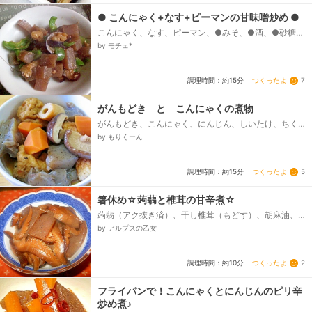
● こんにゃく+なす+ピーマンの甘味噌炒め ●
こんにゃく、なす、ピーマン、●みそ、●酒、●砂糖、
●ほんだし、サラダ油
by モチェ*
つくったよ
7
調理時間：約15分
がんもどき と こんにゃくの煮物
がんもどき、こんにゃく、にんじん、しいたけ、ちく
わ、煮汁、・酒 しょう油 みりん、・だし汁、・砂
by もりくーん
糖
つくったよ
5
調理時間：約15分
箸休め☆蒟蒻と椎茸の甘辛煮☆
蒟蒻（アク抜き済）、干し椎茸（もどす）、胡麻油、
●醤油、三温糖、●酒、みりん、●生姜汁、●椎茸のも
by アルプスの乙女
どし汁...
つくったよ
2
調理時間：約10分
フライパンで！こんにゃくとにんじんのピリ辛
炒め煮♪