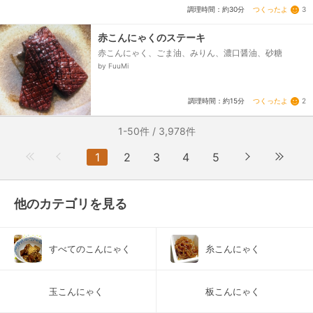
つくったよ
3
調理時間：約30分
赤こんにゃくのステーキ
赤こんにゃく、ごま油、みりん、濃口醤油、砂糖
by FuuMi
つくったよ
2
調理時間：約15分
1-50件 / 3,978件
1
2
3
4
5
他のカテゴリを見る
すべてのこんにゃく
糸こんにゃく
玉こんにゃく
板こんにゃく