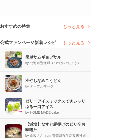
おすすめの特集
もっと見る
公式ファンページ新着レシピ
もっと見る
簡単サムギョプサル
by 北海道別海町（べつかいちょう）
冷やしなめこうどん
by テーブルマーク
ゼリーアイスミックスで★シャリ
ぷる一口アイス
by HOME MADE cake
【減塩】なすと絹揚げのピリ辛お
味噌汁
by 食改さん from 青森県食生活改善推進