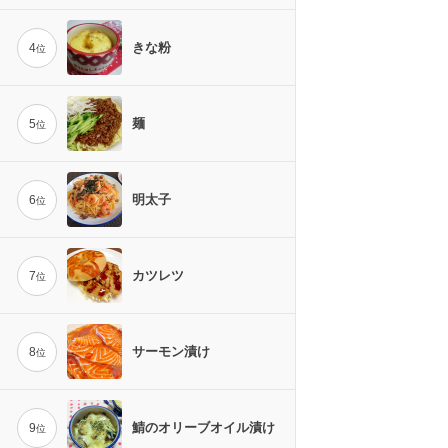
きな粉
4
位
麺
5
位
明太子
6
位
カツレツ
7
位
サーモン漬け
8
位
鯖のオリーブオイル漬け
9
位