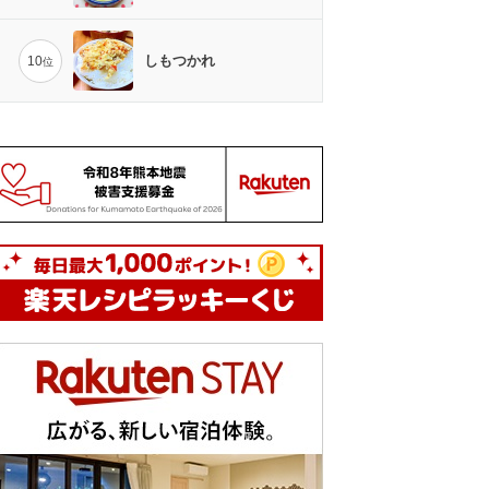
しもつかれ
10
位