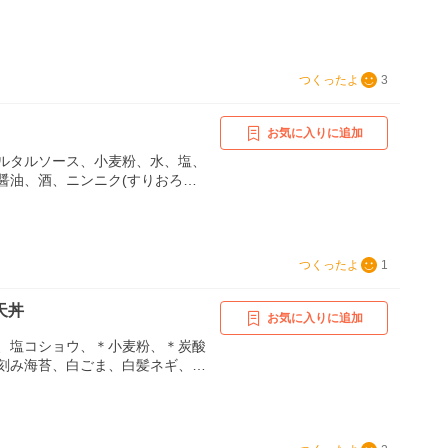
つくったよ
3
お気に入りに追加
ルタルソース、小麦粉、水、塩、
醤油、酒、ニンニク(すりおろ
すりおろし)、【タレ】、醤油、砂
つくったよ
1
天丼
お気に入りに追加
、塩コショウ、＊小麦粉、＊炭酸
刻み海苔、白ごま、白髪ネギ、
酒、みりん、三温糖、だし醤油