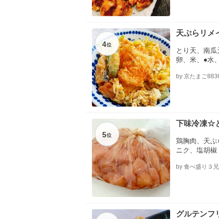
天ぷらリメ
4
位
とり天、南瓜
卵、米、●水、
本だし
by 京たまご883
下味冷凍☆
5
位
鶏胸肉、天ぷ
ニク、塩胡椒
by 食べ盛り３
グルテンフ