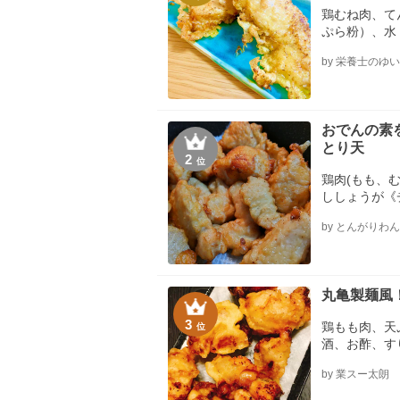
鶏むね肉、て
ぷら粉）、水
ので注意、油
by 栄養士のゆ
麺つゆ、酒、
にく
おでんの素
とり天
2
位
鶏肉(もも、
ししょうが《
or、冷水、
by とんがりわ
丸亀製麺風
3
鶏もも肉、天
位
酒、お酢、す
しにんにくチ
by 業スー太朗