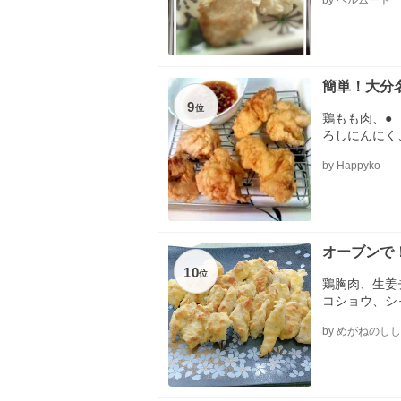
by ヘルムート
ラダ油、薄力
簡単！大分
9
位
鶏もも肉、●
ろしにんにく
粉、○ 片栗
by Happyko
>、ポン酢し
物、キャベツ
オーブンで
10
位
鶏胸肉、生姜
コショウ、シ
薄力粉、天ぷ
by めがねのしし