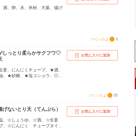
、酒、卵、水、米粉、大葉、揚げ
つくったよ
3
がしっとり柔らかサクフワ♡
お気に入りに追加
天
生姜、にんにくチューブ、★酒、
油、★砂糖、★塩コショウ、◎
、◎薄力粉、水
つくったよ
35
揚げないとり天（てんぷら）
お気に入りに追加
☆塩、☆しょうゆ、☆酒、☆生姜
プ、☆にんにく チューブタイ
、■片栗粉、■水、■マヨネーズ、サ