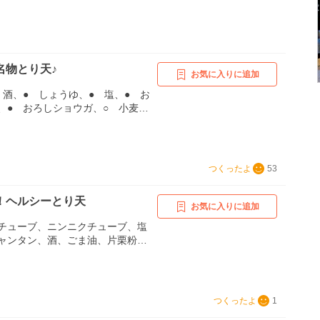
粉（肉にまぶす分）
名物とり天♪
お気に入りに追加
 酒、● しょうゆ、● 塩、● お
、● おろしショウガ、○ 小麦
粉、○ 卵、○ 冷水、<つけだれ
ょうゆやユズコショウ等お好みの
のせんぎり（つけ合わせ）
つくったよ
53
！ヘルシーとり天
お気に入りに追加
チューブ、ニンニクチューブ、塩
ャンタン、酒、ごま油、片栗粉、
ら粉、冷水
つくったよ
1