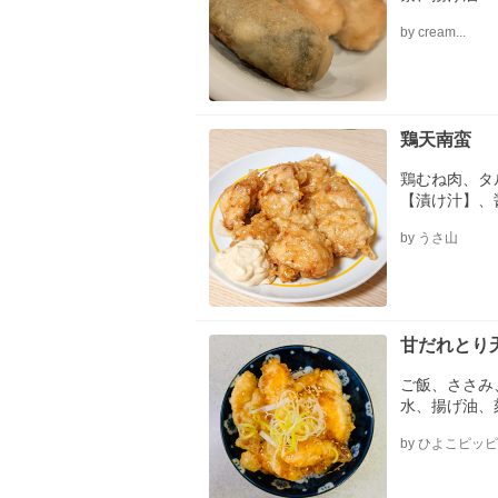
by cream...
鶏天南蛮
鶏むね肉、タ
【漬け汁】、
し)、生姜(
by うさ山
糖、味醂、酒
甘だれとり
ご飯、ささみ
水、揚げ油、
《甘だれ》、
by ひよこピッピ