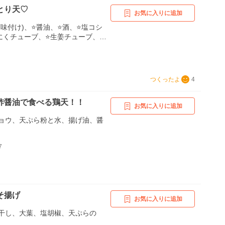
とり天♡
お気に入りに追加
下味付け)、⭐醤油、⭐酒、⭐塩コシ
にくチューブ、⭐生姜チューブ、天
揚げ油、めんつゆ
つくったよ
4
酢醤油で食べる鶏天！！
お気に入りに追加
ョウ、天ぷら粉と水、揚げ油、醤
7
そ揚げ
お気に入りに追加
干し、大葉、塩胡椒、天ぷらの