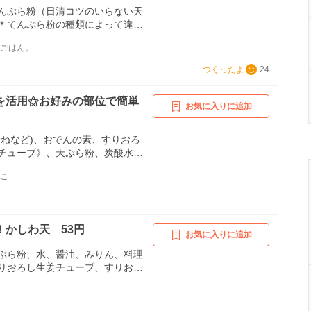
んぷら粉（日清コツのいらない天
＊てんぷら粉の種類によって違う
、合わせ調味料、塩麹（液体）、
いごはん。
すりおろし生姜、すりおろしにん
つくったよ
24
を活用⚝お好みの部位で簡単
お気に入りに追加
むねなど)、おでんの素、すりおろ
チューブ》、天ぷら粉、炭酸水、
サラダ油《鍋底から》
んこ
！かしわ天 53円
お気に入りに追加
ぷら粉、水、醤油、みりん、料理
りおろし生姜チューブ、すりおろ
ューブ、サラダ油（揚げ油）