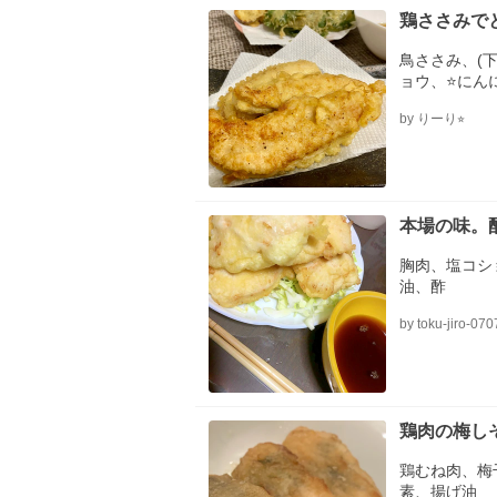
鶏ささみで
鳥ささみ、(
ョウ、⭐にん
ぷら粉、水、
by りーり⭐︎
本場の味。
胸肉、塩コシ
油、酢
by toku-jiro-070
鶏肉の梅し
鶏むね肉、梅
素、揚げ油