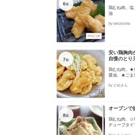
6
位
鶏むね肉、塩
油
by seicocona
PICK UP
安い鶏胸肉
自慢のとり
7
位
鶏むね肉、★
醤油、★ごま
卵、◎片栗粉
by どめさん
オーブンで
8
位
鶏むね肉、
チューブタイ
プ、■薄力粉