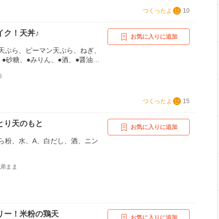
つくったよ
10
イク！天丼♪
お気に入りに追加
天ぷら、ピーマン天ぷら、ねぎ、
●砂糖、●みりん、●酒、●醤油、●
6
つくったよ
15
とり天のもと
お気に入りに追加
ら粉、水、A、白だし、酒、ニン
兄弟まま
リー！米粉の鶏天
お気に入りに追加