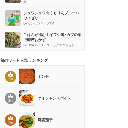
員
シュワシュワ☆くもりんブルーハ
ワイゼリー♪
by サンサンキッズTV
ごはんが進む！イワシ缶×カブの葉
で即席おかず
by DSAデイリーストックアクション
旬のワード人気ランキング
ミンチ
1
位
ケイジャンスパイス
2
位
麻婆茄子
3
位