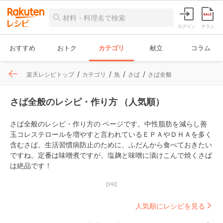
ログイン
チラシ
おすすめ
おトク
カテゴリ
献立
コラム
楽天レシピトップ
カテゴリ
魚
さば
さば全般
さば全般のレシピ・作り方 （人気順）
さば全般のレシピ・作り方の ページです。中性脂肪を減らし善
玉コレステロールを増やすと言われているＥＰＡやＤＨＡを多く
含むさば。生活習慣病防止のために、ふだんから食べておきたい
ですね。定番は味噌煮ですが、塩麹と味噌に漬けこんで焼くさば
は絶品です！
【PR】
人気順にレシピを見る