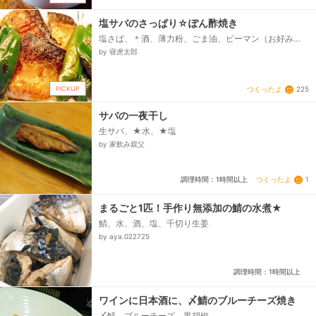
塩サバのさっぱり☆ぽん酢焼き
塩さば、＊酒、薄力粉、ごま油、ピーマン（お好み
で）、☆ヤマサ 昆布ぽん酢、☆おろし生姜（チュー
by 寝虎太郎
ブ）
PICKUP
つくったよ
225
サバの一夜干し
生サバ、★水、★塩
by 家飲み親父
つくったよ
1
調理時間：1時間以上
まるごと1匹！手作り無添加の鯖の水煮★
鯖、水、酒、塩、千切り生姜
by aya.022725
調理時間：1時間以上
ワインに日本酒に、〆鯖のブルーチーズ焼き
〆鯖、ブルーチーズ、黒胡椒