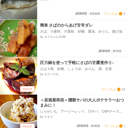
つくったよ
4
調理時間：5分以内
簡単 さばのからあげ甘辛ダレ
さば、小麦粉、片栗粉、砂糖、醤油、みりん、揚げ油
by カイちゃん2238
調理時間：約15分
圧力鍋を使って手軽にさばの甘露煮作り♪
さば３尾、砂糖、しょうゆ、みりん、酒、生姜
by オクハマモ
PICKUP
つくったよ
20
＜居酒屋再現＞燻製サバの大人ポテサラ〜おつ
まみに！
じゃがいも、アーリーレッド、○サバ、○6Pチーズ、
★マヨネーズ、★粒マスタード、★塩、★粗挽きこし
by ケキコ
ょう、<道具>、燻製器、桜チップ、アルミホイル...
つくったよ
1
調理時間：約30分
PICKUP