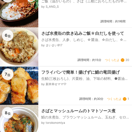
ご飯（温かいもの）、さば（三枚におろしたもの/半
身）、ごぼう、春菊、玉ねぎ、にんにく、しょうが、
by S_AND_S
卵、【A】カレー粉、【A】ターメリックパウダー、
【A】クミンパウダー、【A】コリアンダーパウダー、
【A】塩、【B】カルダモン（粒）、【B】クローブ、
調理時間：約1時間
【B】クミンシード、【C】みそ、【C】しょうゆ、
【C】ハリッサ、【C】オイスターソース、ハリッサ
（市販）、チキンブイヨン、トマトピューレ、プレー
さば水煮缶の炊き込みご飯☆白だしを使って
6
位
ンヨーグルト、デュカ（市販/あれば）、塩、小麦粉、
さば水煮缶、人参、しめじ、☆醤油、☆白だし、☆
バター（冷たいもの）、オリーブ油...
酒、☆みりん、米
by まいまい917
つくったよ
20
調理時間：約15分
フライパンで簡単！揚げずに鯖の竜田揚げ
7
位
生鯖(三枚おろし)、片栗粉、油、下味の材料、●醤油、
●酒、●生姜すりおろし(チューブ可)、●にんにくすり
by 新米幸せママ♡
おろし(チューブ可)...
つくったよ
1
調理時間：約30分
さばとマッシュルームのトマトソース煮
8
位
鯖の水煮缶、ブラウンマッシュルーム、玉ねぎ、セロ
リ、にんにく、ミニトマト、トマトケチャップ、オリ
by torokonomiya
ーブオイル、塩コショウ、ローリエ、顆粒コンソメ、
砂糖、イタリアンハーブミックス、ドライパセリ...