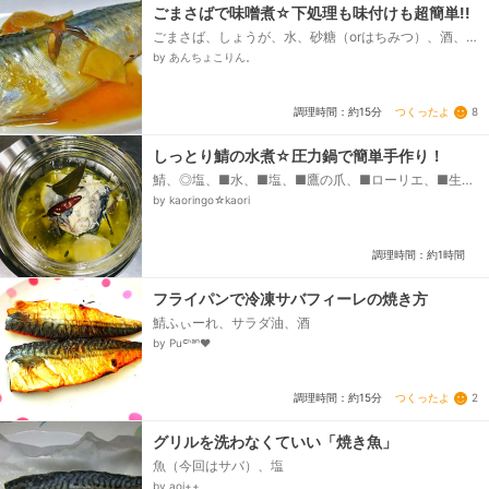
ごまさばで味噌煮☆下処理も味付けも超簡単!!
ごまさば、しょうが、水、砂糖（orはちみつ）、酒、
みりん、味噌
by あんちょこりん。
つくったよ
8
調理時間：約15分
しっとり鯖の水煮☆圧力鍋で簡単手作り！
鯖、◎塩、■水、■塩、■鷹の爪、■ローリエ、■生
姜、■ブラックペッパー ホール、オリーブオイル
by kaoringo☆kaori
調理時間：約1時間
フライパンで冷凍サバフィーレの焼き方
鯖ふぃーれ、サラダ油、酒
by Puᒼᑋªⁿ♥︎
つくったよ
2
調理時間：約15分
グリルを洗わなくていい「焼き魚」
魚（今回はサバ）、塩
by aoi++