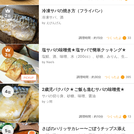
冷凍サバの焼き方（フライパン）
2
位
冷凍サバ、酒
by えびんげん
つくったよ
33
調理時間：約15分
塩サバの味噌煮★塩サバで簡単クッキング★
3
位
塩鯖、酒、味噌、水（200cc）、砂糖、みりん、生姜
（チューブでもいい）
by Nao’s
つくったよ
395
調理時間：約30分
PICKUP
2歳児パクパク★ご飯も進むサバの味噌煮★
4
位
サバの切り身、砂糖、味噌、醤油
by シ閏
つくったよ
13
調理時間：約10分
さばのハリッサカレー〜ごぼうチップス添え
5
位