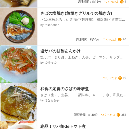
つくったよ
1
調理時間：約15分
さばの塩焼き(魚焼きグリルでの焼き方)
さば(三枚おろし)、粗塩(下処理用)、粗塩(焼く直前にか
ける塩)、＊＊＊＊、サラダ油(グリル網に塗る油)...
by taka5chan
つくったよ
20
調理時間：約10分
塩サバの甘酢あんかけ
塩サバ 切り身、玉ねぎ、人参、ピーマン、サラダ
油、片栗粉、★酢、★砂糖、★しょうゆ、★酒、★片
by ◇美々◇
栗粉、★水...
つくったよ
10
和食の定番のさばの味噌煮
さば（生）、生姜、・・調味料、Ａ・・、水、和風だ
しの素（粉末）、酒、みりん、味噌、・・調味料、
by はなまる子♪
Ｂ・・、味噌、・・仕上げに・・、みょうが（せん切
り）...
つくったよ
351
調理時間：約30分
絶品！サバ缶deトマト煮