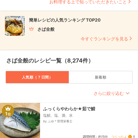
お料理する上で知っていただきたいこと
簡単レシピの人気ランキング TOP20
さば全般
今すぐランキングを見る
さば全般のレシピ一覧（8,274件）
人気順（７日間）
新着順
さらに絞り込む
ふっくらやわらか★茹で鯖
1
位
塩鯖、塩、酒、水
by ふゆ＊管理栄養士
つくったよ
8
調理時間：約15分