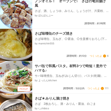
ノンオイル！ オーブンで♪ さばの竜田揚げ
風
さば、酒、しょうゆ、みりん、しょうが汁、片栗粉、
レタス
by ぽんぽんぷー
調理時間：約1時間
さば味噌缶のチーズ焼き
さば味噌缶、玉ねぎ、◇醤油、◇生姜擦りおろし(下味
用)、とろけるチーズ
by mamichin555
つくったよ
6
調理時間：約10分
サバ缶で和風パスタ。材料3つで時短！意外で
ハマる♪
サバ味噌煮缶、玉ねぎ(みじん切り)、パスタ(乾麺)、マ
ヨネーズ、しょうゆ、オリーブオイル、青ネギ(小口切
by よったんkitchen
り)...
つくったよ
111
調理時間：5分以内
PICKUP
さば★みりん漬け焼き
さば 2枚おろし、酒・みりん・醤油、白ごま
by r_chibico