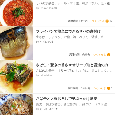
サバの水煮缶、ホールトマト缶、乾燥バジル、塩・粗
びき黒コショウ、ニンニク、オリーブ油
by uzuratukune3
つくったよ
12
調理時間：約10分
フライパンで簡単にできるサバの煮付け
生さば、しょうが、砂糖、酒、みりん、醤油、水
by ヘビロテ36
つくったよ
1
調理時間：約15分
さば缶・驚きの旨さ☆オリーブ油と醤油の力
さばの水煮缶、オリーブ油、しょうゆ、黒コショウ、
お好みの香味野菜（なくても可）
by takashibon
つくったよ
1
調理時間：5分以内
さば缶と大根おろしで❤ぶっかけ蕎麦
蕎麦、さば水煮缶、さば缶の汁、麺つゆ （３倍濃
縮）、大根おろし、ねぎ、おろし生姜
by おっぱっぴー★