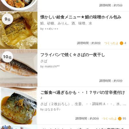
調理時間：約15分
懐かしい給食メニュー★鯖の味噌ホイル包み
9
位
鯖、砂糖、みりん、酒、味噌、水
by ++めい++
つくったよ
4
調理時間：約30分
フライパンで焼く☆さばの一夜干し
10
位
さば
by makicchi**
調理時間：約10分
ご飯食べ過ぎるかも・・！？サバの甘辛煮付け
♪
さば（２枚おろし）、生姜、・・調味料Ａ・・、水、
ほんだし、しょうゆ、みりん、酒、砂糖
by はなまる子♪
つくったよ
95
調理時間：約30分