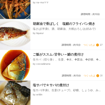
by na-maママ
調理時間：約10分
胡麻油で香ばしく 塩鯖のフライパン焼き
塩さば(半身)、酒、胡麻油、大根おろし(お好みで)
by liqueur
つくったよ
27
調理時間：約15分
ご飯がススム♪甘辛い～鯖の煮付け
生サバ（切り身）、生姜、✤水、✤醤油、✤砂糖、✤み
りん、✤酒
by cocoa&nana
つくったよ
31
調理時間：約15分
塩サバで☆サバの煮付け
塩サバ(半身)、生姜(チューブ)、砂糖、しょうゆ、みり
ん、酒、水、だしの素
by eriiiiin