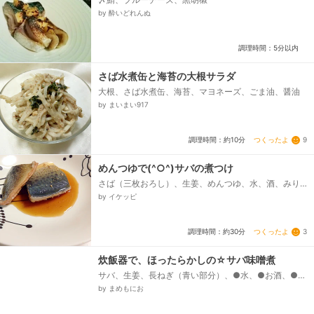
by 酔いどれんぬ
調理時間：5分以内
さば水煮缶と海苔の大根サラダ
大根、さば水煮缶、海苔、マヨネーズ、ごま油、醤油
by まいまい917
つくったよ
9
調理時間：約10分
めんつゆで(^○^)サバの煮つけ
さば（三枚おろし）、生姜、めんつゆ、水、酒、みり
ん、塩
by イケッピ
つくったよ
3
調理時間：約30分
炊飯器で、ほったらかしの☆サバ味噌煮
サバ、生姜、長ねぎ（青い部分）、●水、●お酒、●味
噌、●砂糖
by まめもにお