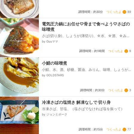
つくったよ
89
調理時間：約30分
電気圧力鍋にお任せ♡骨まで食べよう♡さばの
味噌煮
さば(切り身)、しょうが(薄切り)、☆水、☆酒、☆みり
ん、☆砂糖、☆味噌、⚫味噌、⚫醤油
by Guuママ
つくったよ
9
調理時間：約1時間
小鯖の味噌煮
小鯖、水、酒、砂糖、醤油、みりん、味噌、しょうが
（チューブ）、酢
by GOLDSTARS
つくったよ
3
調理時間：約30分
冷凍さばの塩焼き 解凍なしで 切り身
冷凍さば、甘塩、（塩さばでなければ塩を振って）
by ジョンとポーク
つくったよ
77
調理時間：約15分