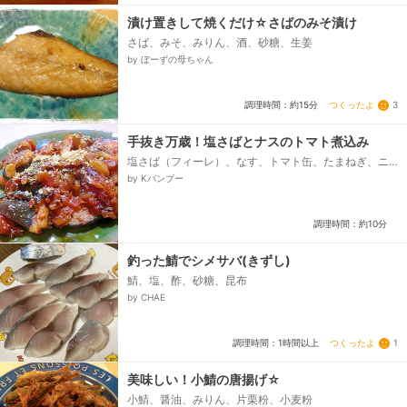
漬け置きして焼くだけ☆さばのみそ漬け
さば、みそ、みりん、酒、砂糖、生姜
by ぼーずの母ちゃん
つくったよ
3
調理時間：約15分
手抜き万歳！塩さばとナスのトマト煮込み
塩さば（フィーレ）、なす、トマト缶、たまねぎ、ニ
ンニク、お酒、オリーブオイル、粉チーズ
by Kバンブー
調理時間：約10分
釣った鯖でシメサバ(きずし)
鯖、塩、酢、砂糖、昆布
by CHAE
つくったよ
1
調理時間：1時間以上
美味しい！小鯖の唐揚げ☆
小鯖、醤油、みりん、片栗粉、小麦粉