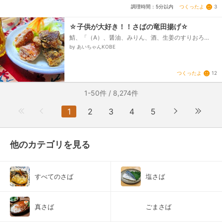
つくったよ
3
調理時間：5分以内
☆子供が大好き！！さばの竜田揚げ☆
鯖、「（A）、醤油、みりん、酒、生姜のすりおろ
し」、片栗粉、揚げ油
by あいちゃんKOBE
つくったよ
12
1-50件 / 8,274件
1
2
3
4
5
他のカテゴリを見る
すべてのさば
塩さば
真さば
ごまさば