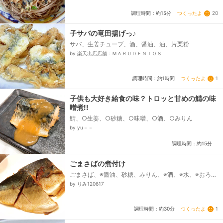
つくったよ
20
調理時間：約15分
子サバの竜田揚げっ♪
サバ、生姜チューブ、酒、醤油、油、片栗粉
by 楽天出店店舗：ＭＡＲＵＤＥＮＴＯＳ
つくったよ
1
調理時間：約1時間
子供も大好き給食の味？トロッと甘めの鯖の味
噌煮!!
鯖、○生姜、○砂糖、○味噌、○酒、○みりん
by yu－－
調理時間：約15分
ごまさばの煮付け
ごまさば、※醤油、砂糖、みりん、※酒、※水、※おろし
生姜
by りみ120617
つくったよ
1
調理時間：約30分