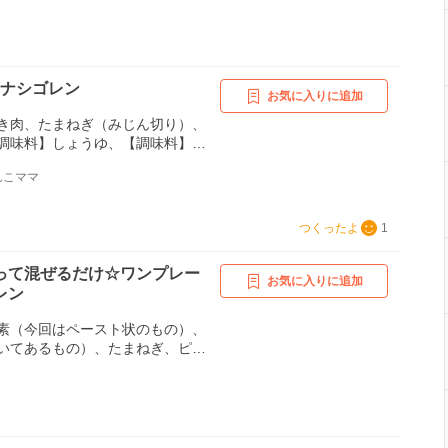
、レモン、パクチー、卵、サラダ
♪ナシゴレン
お気に入りに追加
き肉、たまねぎ（みじん切り）、
調味料】しょうゆ、【調味料】砂
】塩コショウ、卵、きゅうり（な
んこママ
、トマト（くし切り）
つくったよ
1
って混ぜるだけ☆ワンプレー
お気に入りに追加
レン
素（今回はペースト状のもの）、
いてあるもの）、たまねぎ、ピー
スベジタブル、キャベツ、ほうれ
メジ、ボイルイカ、きゅうり、レ
マト、卵