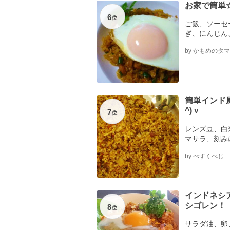
お家で簡単
6
位
ご飯、ソーセ
ぎ、にんじん
スィートチリ
by かもめのタ
簡単インド
^)ｖ
7
位
レンズ豆、白
マサラ、刻み
by ぺすくべじ
インドネシ
シゴレン！
8
位
サラダ油、卵