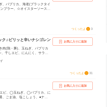
ぎ、パプリカ、海老(ブラックタイ
ナンプラー、☆オイスターソース、
リソース、☆赤唐辛子(輪切り)、
にく、卵、サラダオイル、パクチ
つくったよ
3
ック♫ピリッと辛いナシゴレン
お気に入りに追加
き肉(鶏・豚)、玉ねぎ、パプリカ
マン、干しエビ、にんにく、サラダ
ラー、◎オイスターソース、◎ス
んず
ース、◎ケチャップ、◎塩・黒胡
せ(レタス・きゅうりなど)
つくったよ
31
お気に入りに追加
エビ、◯玉ねぎ、◯パプリカ、に
醤、ごま油、塩こしょう、●ナン
イスターソース、●スイートチリソ
うゆ、●チリパウダー、●クミンパ