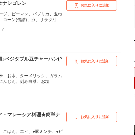
☆ナシゴレン
お気に入りに追加
ージ、ピーマン、パプリカ、玉ね
、コーン(缶詰)、卵、サラダ油、
ソース、ナンプラー、ケチャップ
マゴ
風♪ベジタブル豆チャーハン(^
お気に入りに追加
米、お水、ターメリック、ガラム
にんじん、刻み白菜、お塩
ア・マレーシア料理★簡単ナ
お気に入りに追加
、ごはん、エビ、●豚ミンチ、●ピ