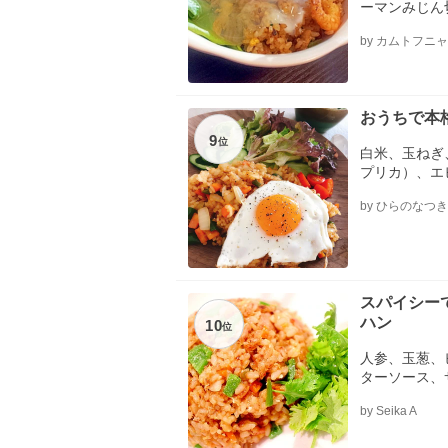
ーマンみじん
く切りトマト
by カムトフニ
チー、温泉卵
おうちで本
9
位
白米、玉ねぎ
プリカ）、エ
マ油）、☆ス
by ひらのなつき
カレー粉、☆
素、☆オイス
スパイシー
ハン
10
位
人参、玉葱、
ターソース、
タレ ※別途
by Seika A
で）、ナンプ
ツァイ）