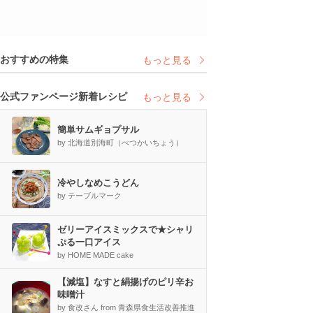
おすすめの特集
もっと見る
公式ファンページ新着レシピ
もっと見る
簡単サムギョプサル
by 北海道別海町（べつかいちょう）
冷やしなめこうどん
by テーブルマーク
ゼリーアイスミックスで★シャリ
ぷる一口アイス
by HOME MADE cake
【減塩】なすと絹揚げのピリ辛お
味噌汁
by 食改さん from 青森県食生活改善推進