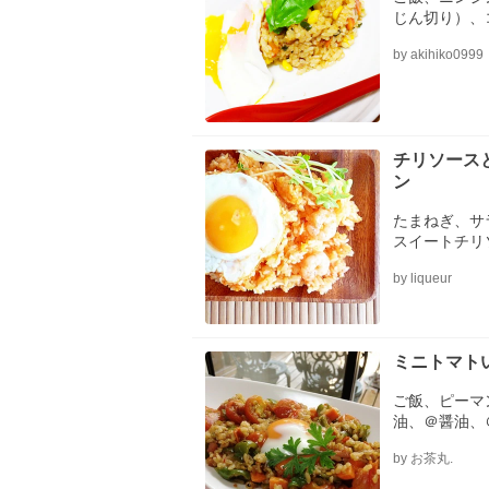
じん切り）、
（目玉焼き用
by akihiko0999
（お好みで）
（ナシゴレン
素、ナンプラ
チリソース
ン
たまねぎ、サ
スイートチリ
ナンプラー、
by liqueur
ミニトマト
ご飯、ピーマン
油、＠醤油、
＠おろしﾆﾝﾆ
by お茶丸.