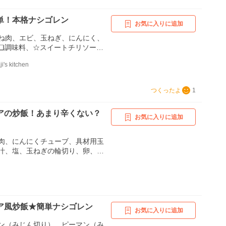
単！本格ナシゴレン
お気に入りに追加
ね肉、エビ、玉ねぎ、にんにく、
❏調味料、☆スイートチリソー
、☆ナンプラー、☆オイスターソ
's kitchen
酒、☆しょう油
つくったよ
1
アの炒飯！あまり辛くない？
お気に入りに追加
肉、にんにくチューブ、具材用玉
汁、塩、玉ねぎの輪切り、卵、チ
油、ケチャップ
ア風炒飯★簡単ナシゴレン
お気に入りに追加
ン（みじん切り）、ピーマン（み