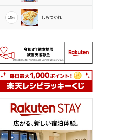
しもつかれ
10
位