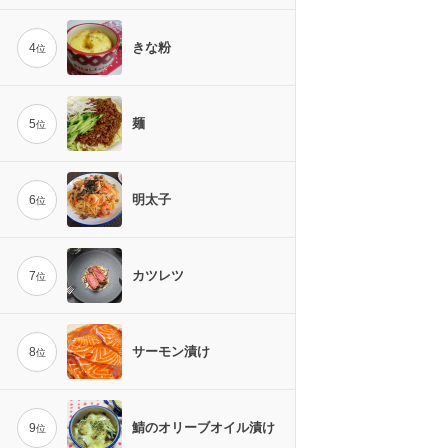
きな粉
4
位
麺
5
位
明太子
6
位
カツレツ
7
位
サーモン漬け
8
位
鯖のオリーブオイル漬け
9
位