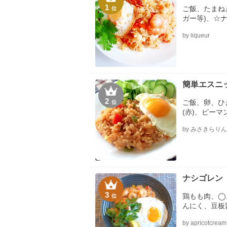
1
ご飯、たまね
位
ガー等)、☆
☆スイートチ
by liqueur
☆おろしにん
ー
簡単エスニ
2
ご飯、卵、ひ
位
(赤)、ピー
油、◎ナンプ
by みさきらり
イートチリソ
椒、付け合わ
ナシゴレン
3
鶏もも肉、◯
位
んにく、豆板
プラー、●オ
by apricotcream
ース、●しょ