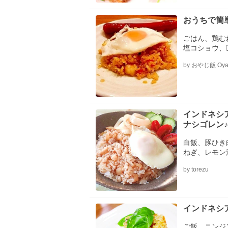
おうちで簡
ごはん、鶏む
塩コショウ、
ス、☆豆板醤
by おやじ飯 Oyaji
ース、☆料理
インドネシ
ナシゴレン♪
白飯、豚ひき
ねぎ、レモン
リソース、醤
by torezu
インドネシ
ご飯、ニンジ