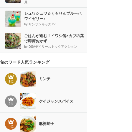
員
シュワシュワ☆くもりんブルーハ
ワイゼリー♪
by サンサンキッズTV
ごはんが進む！イワシ缶×カブの葉
で即席おかず
by DSAデイリーストックアクション
旬のワード人気ランキング
ミンチ
1
位
ケイジャンスパイス
2
位
麻婆茄子
3
位