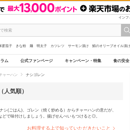
インフ
麻婆茄子
きな粉
麺
明太子
カツレツ
サーモン漬け
鯖のオリーブオイル漬
コラム
公式ファンページ
キャンペーン・特集
食の安全
チャーハン
ナシゴレン
（人気順）
ナシ(ごはん)、ゴレン（焼く炒める）からチャーハンの意だが、
などで味付けしましょう。揚げせんべいもつけると◎。
お料理する上で知っていただきたいこと