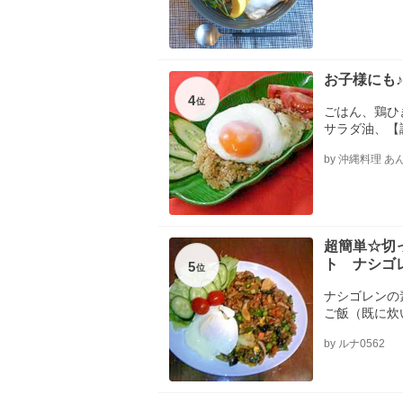
ウダー、ご飯
油
お子様にも
4
位
ごはん、鶏ひ
サラダ油、【
糖、【調味料
by 沖縄料理 あ
なめ薄切り）
超簡単☆切
ト ナシゴ
5
位
ナシゴレンの
ご飯（既に炊
マン、ミック
by ルナ0562
ん草、ぶなシ
タス、ミニト