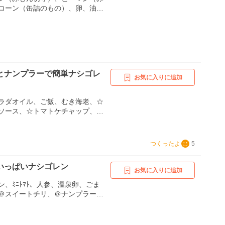
コーン（缶詰のもの）、卵、油
）、水（目玉焼き用）、バジル
、ニンニク（みじん切り）、油
用）、S&Bインドネシア風炒飯の
ー
とナンプラーで簡単ナシゴレ
お気に入りに追加
ラダオイル、ご飯、むき海老、☆
ソース、☆トマトケチャップ、☆
☆ソープーカオ(お好みで)、卵
つくったよ
5
いっぱいナシゴレン
お気に入りに追加
、ﾐﾆﾄﾏﾄ、人参、温泉卵、ごま
＠スイートチリ、＠ナンプラー、
ｸ、＠豆板醤、塩胡椒