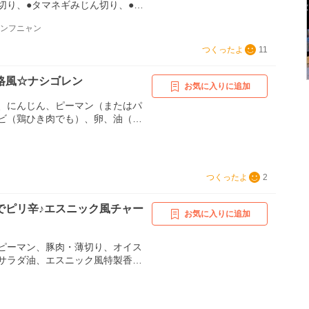
切り、●タマネギみじん切り、●ざ
、塩胡椒、ナシゴレンの素、パク
ャンフニャン
つくったよ
11
格風☆ナシゴレン
お気に入りに追加
、にんじん、ピーマン（またはパ
ビ（鶏ひき肉でも）、卵、油（ゴ
イートチリソース、☆豆板醤、☆
ナンプラー、☆鶏がらスープの
ターソース、粗びき胡椒
つくったよ
2
でピリ辛♪エスニック風チャー
お気に入りに追加
ピーマン、豚肉・薄切り、オイス
サラダ油、エスニック風特製香味
記載、冷ごはん、卵、（お好み
ラー、パクチー（＝香菜、シャン