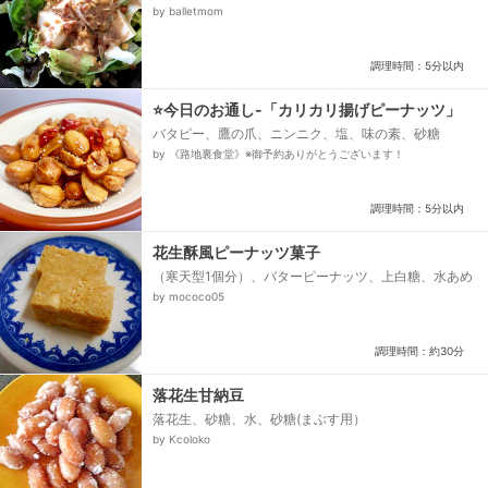
レッシング
by balletmom
調理時間：5分以内
⭐今日のお通し-「カリカリ揚げピーナッツ」
バタピー、鷹の爪、ニンニク、塩、味の素、砂糖
by 《路地裏食堂》※御予約ありがとうございます！
調理時間：5分以内
花生酥風ピーナッツ菓子
（寒天型1個分）、バターピーナッツ、上白糖、水あめ
by mococo05
調理時間：約30分
落花生甘納豆
落花生、砂糖、水、砂糖(まぶす用）
by Kcoloko