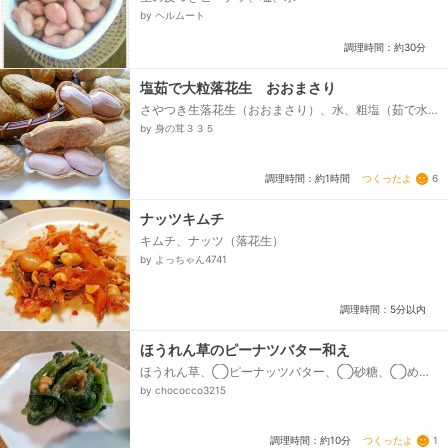
by ヘルムート
調理時間：約30分
塩茹で大粒落花生 おおまさり
さやつき生落花生（おおまさり）、水、粗塩（茹で水
の３％）
by 身の茸３３５
つくったよ
6
調理時間：約1時間
ナッツキムチ
キムチ、ナッツ（落花生）
by よっちゃん4741
調理時間：5分以内
ほうれん草のピーナツバター和え
ほうれん草、◯ピーナッツバター、◯砂糖、◯めん
つゆ（3倍）
by chococco3215
つくったよ
1
調理時間：約10分