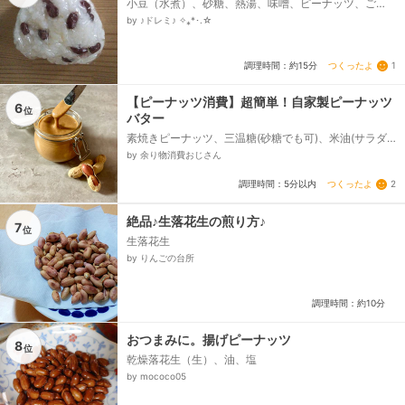
小豆（水煮）、砂糖、熱湯、味噌、ピーナッツ、ご
飯、塩
by ♪ドレミ♪ ✧⁎*･.☆
つくったよ
1
調理時間：約15分
【ピーナッツ消費】超簡単！自家製ピーナッツ
6
位
バター
素焼きピーナッツ、三温糖(砂糖でも可)、米油(サラダ
油でも可)
by 余り物消費おじさん
つくったよ
2
調理時間：5分以内
絶品♪生落花生の煎り方♪
7
位
生落花生
by りんごの台所
調理時間：約10分
おつまみに。揚げピーナッツ
8
位
乾燥落花生（生）、油、塩
by mococo05