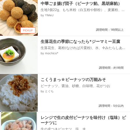
中華ごま揚げ団子（ピーナツ餡、黒胡麻餡）
生地1個22g、もち米粉（白玉粉や餅粉）、麦澱粉、砂
糖、重曹、水*、オリーブオイル、植物油（揚げ用）、
by YMeiJ
A、ピーナツ粉、A、砕きピーナツ、A、ココナツ糖
（または黒糖）、A、水、B、黒すり胡麻、B、黒糖、
B、水、胡麻（黒、白）...
調理時間：1時間以上
PICKUP
生落花生の季節になったら*ジーマミー豆腐
生落花生、葛粉(なければ片栗粉)、水、✢みたらしあん
✢、★醤油、★酒、★みりん、砂糖(お好みで)、だし
by mochico*
(濃いめにとったもの)、片栗粉(水溶き片栗粉用)、水(水
溶き片栗粉用)...
調理時間：約1時間
こくうまっ☆ピーナッツの万能みそ
ピーナッツ、醤油、砂糖、白味噌、花がつお
by とぐち
調理時間：5分以内
レンジで生の皮付ピーナツを味付け（塩味）ピ
ーナツに
生の皮つきピーナツ、塩、水