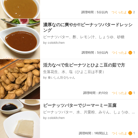
つくったよ
2
調理時間：5分以内
濃厚なのに爽やか!!ピーナッツバタードレッシ
ング
ピーナツバター、酢、レモン汁、しょうゆ、砂糖
by colokitchen
つくったよ
1
調理時間：5分以内
活力なべで生ピーナツとひよこ豆の茹で方
生落花生、水、塩（ひよこ豆は不要）
by 食いしん坊Ｑちゃん
つくったよ
1
調理時間：約10分
ピーナッツバターでジーマーミー豆腐
ピーナッツバター、水、片栗粉、みりん、しょうゆ、
砂糖
by colokitchen
つくったよ
1
調理時間：1時間以上