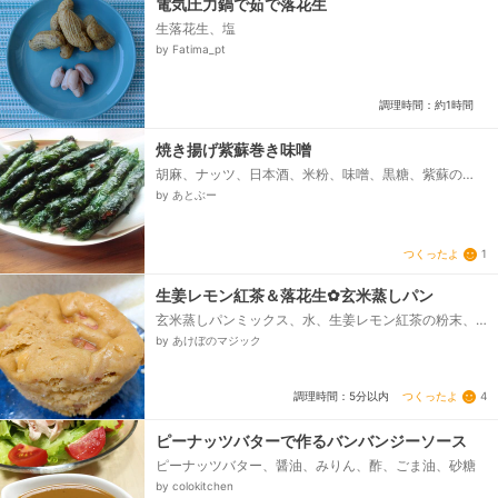
電気圧力鍋で茹で落花生
生落花生、塩
by Fatima_pt
調理時間：約1時間
焼き揚げ紫蘇巻き味噌
胡麻、ナッツ、日本酒、米粉、味噌、黒糖、紫蘇の
葉、サラダ油
by あとぶー
つくったよ
1
生姜レモン紅茶＆落花生✿玄米蒸しパン
玄米蒸しパンミックス、水、生姜レモン紅茶の粉末、
シナモン、落花生
by あけぼのマジック
つくったよ
4
調理時間：5分以内
ピーナッツバターで作るバンバンジーソース
ピーナッツバター、醤油、みりん、酢、ごま油、砂糖
by colokitchen