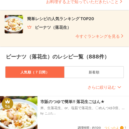
お料理する上で知っていただきたいこと
簡単レシピの人気ランキング TOP20
ピーナツ（落花生）
今すぐランキングを見る
ピーナツ（落花生）のレシピ一覧（888件）
人気順（７日間）
新着順
さらに絞り込む
市販のつゆで簡単!! 落花生ごはん★
1
位
米、生落花生、or、塩茹で落花生、〇めんつゆ3倍、
(白だし、これうまつゆでもOK)、〇みりん
by こぶた...
つくったよ
1
調理時間：約10分