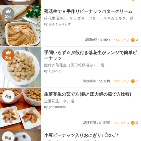
落花生で★手作りピーナッツバタークリーム
2
位
落花生(正味)、サラダ油、バター、スキムミルク、砂
糖、塩
by みさきらりんず
つくったよ
3
調理時間：約15分
手間いらず☆彡殻付き落花生がレンジで簡単ピ
3
ーナッツ
位
殻付き落花生（天日乾燥済み）、塩
by たおろん
つくったよ
7
調理時間：5分以内
生落花生の茹で方(鍋と圧力鍋の茹で方比較)
4
位
生落花生、水、塩
by genkororin♪
つくったよ
3
調理時間：約1時間
小豆ピーナッツ入りおにぎり♪ ੈ✩‧₊˚*
5
位