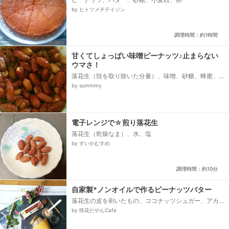
by ヒトツメチテイジン
調理時間：約1時間
甘くてしょっぱい味噌ピーナッツ♪止まらない
ウマさ！
落花生（殻を取り除いた分量）、味噌、砂糖、蜂蜜、
油
by summmy
電子レンジで☆煎り落花生
落花生（乾燥なま）、水、塩
by すいかむすめ
調理時間：約10分
自家製*ノンオイルで作るピーナッツバター
落花生の皮を剥いたもの、ココナッツシュガー、アカ
べシロップ、ミネラルウォーター、フードプロセッサ
by 咲花だやんCafe
ー/熱湯消毒した中型の瓶...