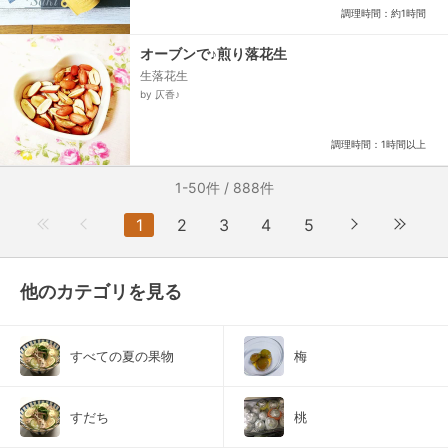
調理時間：約1時間
オーブンで♪煎り落花生
生落花生
by 仄香♪
調理時間：1時間以上
1-50件 / 888件
1
2
3
4
5
他のカテゴリを見る
すべての夏の果物
梅
すだち
桃