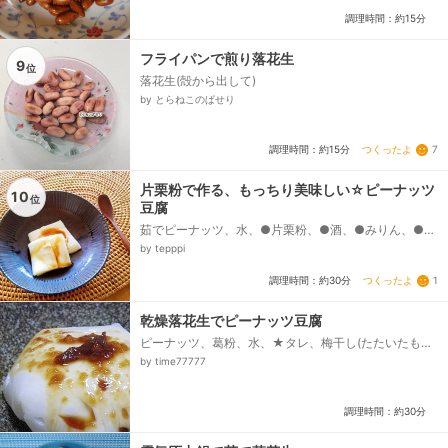
調理時間：約15分
フライパンで煎り落花生
9
位
落花生(殻から出して)
by とらねこのぱせり
つくったよ
7
調理時間：約15分
片栗粉で作る、もっちり美味しい☆ピーナッツ
10
位
豆腐
茹でピーナッツ、水、●片栗粉、●酒、●みりん、●
塩、黒蜜
by tepppi
つくったよ
1
調理時間：約30分
乾燥落花生でピーナッツ豆腐
ピーナッツ、葛粉、水、★タレ、梅干し(たたいたも
の)、醤油・酒・みりん
by time77777
調理時間：約30分