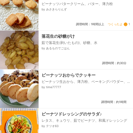
ピーナッツバタークリーム、バター、薄力粉
by みさきらりんず
つくったよ
1
調理時間：1時間以上
落花生の砂糖がけ
茹で落花生(剥いたもの)、砂糖、水
by あるものでごはん
調理時間：約30分
ピーナッツおからでクッキー
ピーナッツ生おから、薄力粉、ベーキングパウダー、
バター、砂糖、卵、チョコチップ(あれば)
by time77777
調理時間：約1時間
ピーナツドレッシングのサラダ♪
レタス、キュウリ、茹でピーナツ、和風ドレッシング
by テツオ63