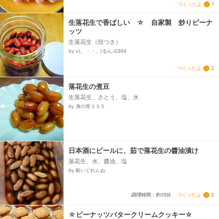
つくったよ
1
生落花生で香ばしい ☆ 自家製 炒りピーナ
ッツ
生落花生（殻つき）
by v(。・・。)るん♪0394
つくったよ
2
落花生の煮豆
生落花生、さとう、塩、水
by 身の茸３３５
日本酒にビールに、茹で落花生の醬油漬け
落花生、水、醬油、塩
by 酔いどれんぬ
つくったよ
2
調理時間：約10分
☆ピーナッツバタークリームクッキー☆