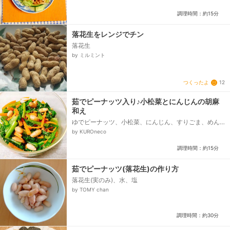
調理時間：約15分
落花生をレンジでチン
落花生
by ミルミント
つくったよ
12
茹でピーナッツ入り♪小松菜とにんじんの胡麻
和え
ゆでピーナッツ、小松菜、にんじん、すりごま、めん
つゆ、ごま油
by KUROneco
調理時間：約15分
茹でピーナッツ(落花生)の作り方
落花生(実のみ)、水、塩
by TOMY chan
調理時間：約30分