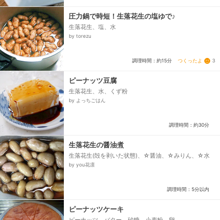
圧力鍋で時短！生落花生の塩ゆで♪
生落花生、塩、水
by torezu
つくったよ
3
調理時間：約15分
ピーナッツ豆腐
生落花生、水、くず粉
by よっちごはん
調理時間：約30分
生落花生の醤油煮
生落花生(殻を剥いた状態)、☆醤油、☆みりん、☆水
by you花凛
調理時間：5分以内
ピーナッツケーキ
ピーナッツ、バター、砂糖、小麦粉、卵