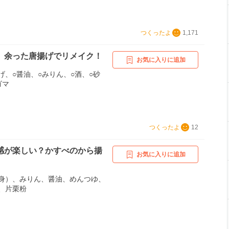
つくったよ
1,171
。余った唐揚げでリメイク！
お気に入りに追加
げ、○醤油、○みりん、○酒、○砂
ゴマ
つくったよ
12
感が楽しい？かすべのから揚
お気に入りに追加
身）、みりん、醤油、めんつゆ、
、片栗粉