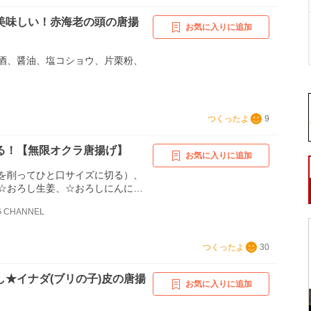
美味しい！赤海老の頭の唐揚
お気に入りに追加
酒、醤油、塩コショウ、片栗粉、
つくったよ
9
る！【無限オクラ唐揚げ】
お気に入りに追加
を削ってひと口サイズに切る）、
☆おろし生姜、☆おろしにんに
オクラにまぶす用）、サラダ油
G CHANNEL
、青のり（仕上げにからめる、塩
らめる）
つくったよ
30
し★イナダ(ブリの子)皮の唐揚
お気に入りに追加