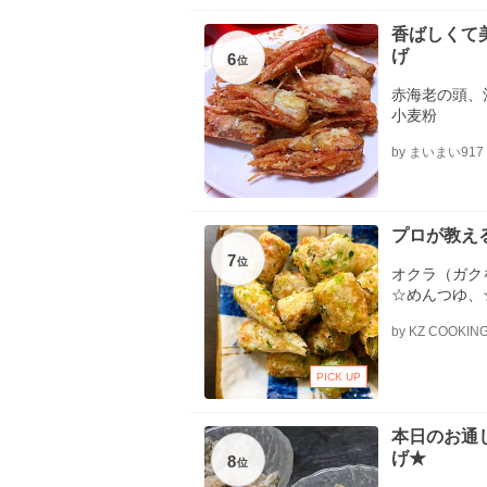
香ばしくて
げ
6
位
赤海老の頭、
小麦粉
by まいまい917
プロが教え
7
位
オクラ（ガク
☆めんつゆ、
く、片栗粉（
by KZ COOKIN
（揚げる用）
（仕上げにか
PICK UP
本日のお通
げ★
8
位