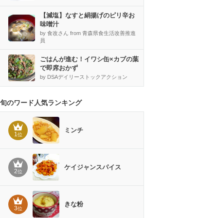
【減塩】なすと絹揚げのピリ辛お
味噌汁
by 食改さん from 青森県食生活改善推進
員
ごはんが進む！イワシ缶×カブの葉
で即席おかず
by DSAデイリーストックアクション
旬のワード人気ランキング
ミンチ
1
位
ケイジャンスパイス
2
位
きな粉
3
位