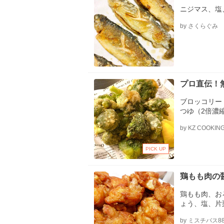
ニジマス、塩
by さくらぐみ
プロ直伝！
ブロッコリー
つゆ（2倍濃
（まぶす）、
by KZ COOKIN
げ用）、レモ
上げ用）、ブ
PICK UP
鶏もも肉の
鶏もも肉、お
ょう、塩、片
by ミスチバス88