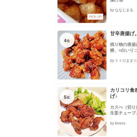
by ななじまる
PICK UP
甘辛唐揚げ
4
位
残り物の唐揚
糖、○白いり
by トトロまま☆
カリコリ食
げ♪
5
位
カスべ（切り
生姜チューブ
by torezu