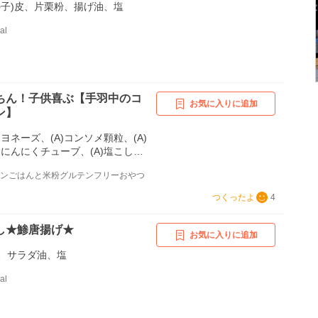
の子)皮、片栗粉、揚げ油、塩
al
ちん！子供喜ぶ【手羽中のコ
お気に入りに追加
ン】
マヨネーズ、(A)コンソメ顆粒、(A)
)にんにくチューブ、(A)塩こしょ
米粉
ンパンごはんと米粉グルテンフリーおやつ
つくったよ
4
し★鯵唐揚げ★
お気に入りに追加
、サラダ油、塩
al