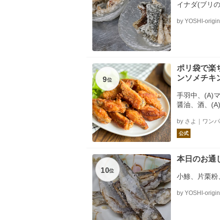
イナダ(ブリ
by YOSHI-origin
ポリ袋で楽
ンソメチキ
9
位
手羽中、(A)
醤油、酒、(A
う、片栗粉、
by さよ｜ワ
公式
本日のお通
10
位
小鯵、片栗粉
by YOSHI-origin