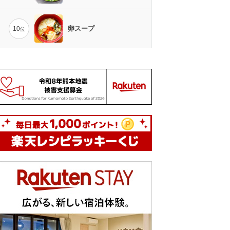
卵スープ
10
位