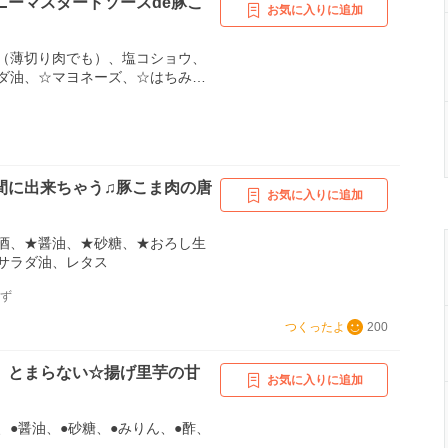
ニーマスタードソースde豚こ
お気に入りに追加
（薄切り肉でも）、塩コショウ、
ダ油、☆マヨネーズ、☆はちみ
ード
間に出来ちゃう♫豚こま肉の唐
お気に入りに追加
酒、★醤油、★砂糖、★おろし生
サラダ油、レタス
んず
つくったよ
200
、とまらない☆揚げ里芋の甘
お気に入りに追加
、●醤油、●砂糖、●みりん、●酢、