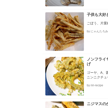
子供も大好
ごぼう、片栗
by にゃんたろ
ノンフライ
げ
ゴーヤ、A、
ニンニクチュ
ー）
by riri-recipe
ニジマスの