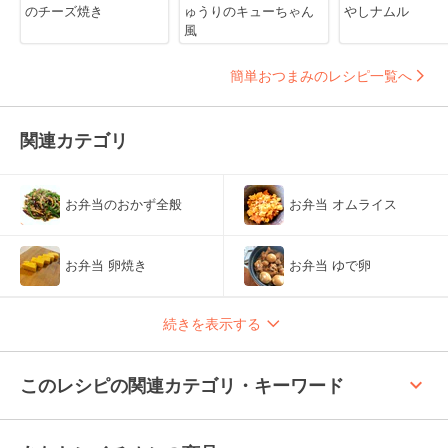
のチーズ焼き
ゅうりのキューちゃん
やしナムル
風
簡単おつまみのレシピ一覧へ
関連カテゴリ
お弁当のおかず全般
お弁当 オムライス
お弁当 卵焼き
お弁当 ゆで卵
続きを表示する
keyboard_arrow_up
このレシピの関連カテゴリ・キーワード