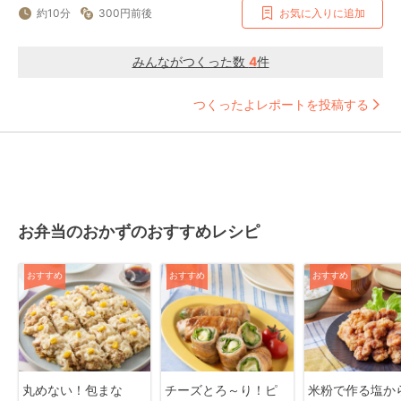
約10分
300円前後
お気に入りに追加
みんながつくった数
4
件
つくったよレポートを投稿する
お弁当のおかずのおすすめレシピ
おすすめ
おすすめ
おすすめ
丸めない！包まな
チーズとろ～り！ピ
米粉で作る塩か