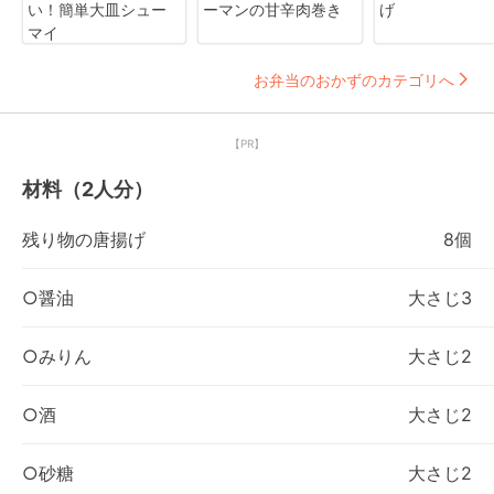
い！簡単大皿シュー
ーマンの甘辛肉巻き
げ
マイ
お弁当のおかずのカテゴリへ
【PR】
材料（2人分）
残り物の唐揚げ
8個
○醤油
大さじ3
○みりん
大さじ2
○酒
大さじ2
○砂糖
大さじ2