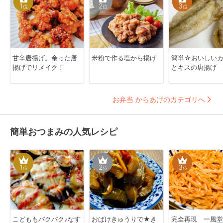
1
2
3
位
位
位
甘辛唐揚げ。余った唐
米粉で作る塩から揚げ
簡単☆おいしい
揚げでリメイク！
とキスの唐揚げ
お弁当 からあげのカテゴリへ
簡単おつまみの人気レシピ
1
2
3
位
位
位
こどももパクパク♪なす
おばけきゅうりで★き
完全再現 一風堂