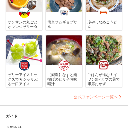
サンサンの丸ごと
簡単サムギョプサ
冷やしなめこうど
オレンジゼリー☆
ル
ん
ゼリーアイスミッ
【減塩】なすと絹
ごはんが進む！イ
クスで★シャリぷ
揚げのピリ辛お味
ワシ缶×カブの葉で
る一口アイス
噌汁
即席おかず
公式ファンページ一覧へ
ガイド
お知らせ