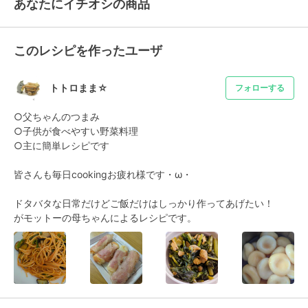
あなたにイチオシの商品
このレシピを作ったユーザ
トトロまま☆
フォローする
○父ちゃんのつまみ

○子供が食べやすい野菜料理

○主に簡単レシピです

皆さんも毎日cookingお疲れ様です・ω・

ドタバタな日常だけどご飯だけはしっかり作ってあげたい！

がモットーの母ちゃんによるレシピです。