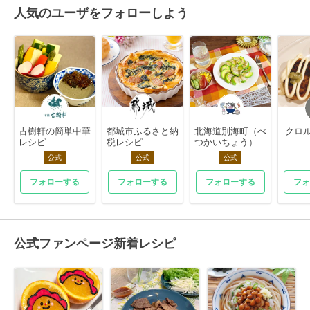
人気のユーザをフォローしよう
古樹軒の簡単中華
都城市ふるさと納
北海道別海町（べ
クロル
レシピ
税レシピ
つかいちょう）
公式
公式
公式
フォローする
フォローする
フォローする
フォ
公式ファンページ新着レシピ