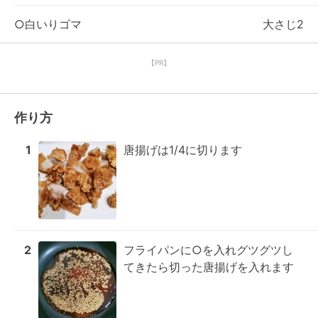
○白いりゴマ
大さじ2
【PR】
作り方
1
唐揚げは1/4に切ります
2
フライパンに○を入れグツグツし
てきたら切った唐揚げを入れます