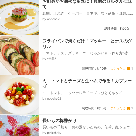
お刺身がお洒落な前菜に！真鯛のセルクル仕立
て
真鯛、玉ねぎ、ケーパー、青ネギ、塩・胡椒（真鯛ふ
り用）、☆マヨネーズ、☆醤油、★オリーブオイル、
by oppeke22
★醤油・レモン汁、★（お好みでドライバジル）、
（お好みでピンクペッパー）、粗挽き黒胡椒...
調理時間：約30分
フライパンで焼くだけ！ズッキーニとナスのグ
リル
トマト、ナス、ズッキーニ、じゃがいも（作り方5参
照）、パセリ、塩
by *初陽*
つくったよ
1
調理時間：約10分
ミニトマトとチーズと生ハムで作る！カプレー
ゼ
ミニトマト、モッツァレラチーズ（ひとくちタイ
プ）、生ハム（切り落とし）、★オリーブオイル、★
by oppeke22
おろしニンニク・ドライバジル、★塩・黒胡椒...
つくったよ
1
調理時間：約15分
長いもの梅酢がけ
長いもの千切り、菊の湯がいたもの、茗荷、紅ショウ
ガのみじん切り、梅酢
by pinkishsky