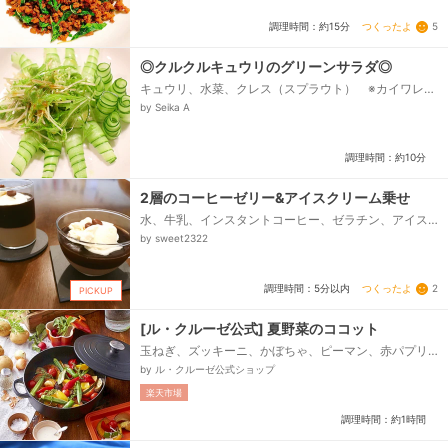
油）、✦シーウダム、✦砂糖...
つくったよ
5
調理時間：約15分
◎クルクルキュウリのグリーンサラダ◎
キュウリ、水菜、クレス（スプラウト） ※カイワレ大
根など、おろしポン酢、生七味（チューブ使用）
by Seika A
調理時間：約10分
2層のコーヒーゼリー&アイスクリーム乗せ
水、牛乳、インスタントコーヒー、ゼラチン、アイス
クリーム
by sweet2322
つくったよ
2
調理時間：5分以内
PICKUP
[ル・クルーゼ公式] 夏野菜のココット
玉ねぎ、ズッキーニ、かぼちゃ、ピーマン、赤パプリ
カ、黄パプリカ、プチトマト、なす、オクラ、にんに
by ル・クルーゼ公式ショップ
く、パプリカパウダー、タイム、エルブ・ド・プロバ
楽天市場
ンス、（なければドライバジル）、ローリエ、オリー
ブオイル、野菜だし(スープのみ)、・ レシピID：
調理時間：約1時間
1260004617参照、（または固形ブイヨンスープ）、
(A)、・アンチョビ(フィレ)、1枚、・にんにく(すりおろ