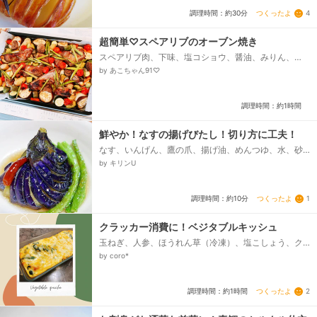
つくったよ
4
調理時間：約30分
超簡単♡スペアリブのオーブン焼き
スペアリブ肉、下味、塩コショウ、醤油、みりん、
酒、にんにくチューブ、クレイジーソルト、じゃがい
by あこちゃん91♡
も、にんにく、人参、玉ねぎ、ナス...
調理時間：約1時間
鮮やか！なすの揚げびたし！切り方に工夫！
なす、いんげん、鷹の爪、揚げ油、めんつゆ、水、砂
糖
by キリンU
つくったよ
1
調理時間：約10分
クラッカー消費に！ベジタブルキッシュ
玉ねぎ、人参、ほうれん草（冷凍）、塩こしょう、ク
ラッカー、★卵、★牛乳、★マヨネーズ、★ピザ用チ
by coro*
ーズ
つくったよ
2
調理時間：約1時間