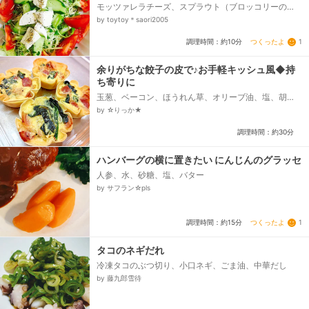
モッツァレラチーズ、スプラウト（ブロッコリーの
芽）、トマト（小ぶりのもの）、きゅうり、キャベ
by toytoy＊saori2005
ツ、ブラックペッパー、お好みのドレッシングやレモ
ンで！...
つくったよ
1
調理時間：約10分
余りがちな餃子の皮で♪お手軽キッシュ風◆持
ち寄りに
玉葱、ベーコン、ほうれん草、オリーブ油、塩、胡
椒、卵、粉チーズ、牛乳、生クリーム、餃子の皮
by ☆りっか★
調理時間：約30分
ハンバーグの横に置きたい にんじんのグラッセ
人参、水、砂糖、塩、バター
by サフラン☆pls
つくったよ
1
調理時間：約15分
タコのネギだれ
冷凍タコのぶつ切り、小口ネギ、ごま油、中華だし
by 藤九郎雪待