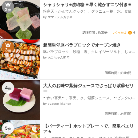
シャリシャリ⭐︎琥珀糖 ✴︎早く乾かすコツ付き✴︎
2
位
粉寒天（かんてんクック）、グラニュー糖、水、食紅
by ママ・テルガサキ
つくったよ
4
調理時間：約30分
超簡単♡豚バラブロックでオーブン焼き
3
位
豚バラブロック、砂糖、塩、クレイジーソルト、じゃ
がいも、にんにく、人参、玉ねぎ、ナス
by あこちゃん91♡
調理時間：約1時間
大人のお味♡紫蘇ジュースでさっぱり紫蘇ゼリ
4
位
ー
〜赤い寒天〜、寒天、水、紫蘇ジュース、〜ピンクの
寒天〜、寒天、水、てんさい糖、紫蘇ジュース、牛乳
by ayacco_kitchen
調理時間：約1時間
【パーティー】ホットプレートで、簡単パエリ
5
位
ア★