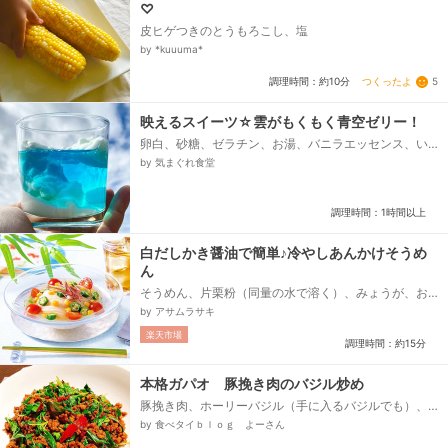
♡
皮ヒゲつきのとうもろこし、塩
by *kuuuma*
つくったよ
5
調理時間：約10分
映えるスイーツ☆雲がもくもく青空ゼリー！
卵白、砂糖、ゼラチン、お湯、バニラエッセンス、い
ろはす(お好みのお味で)、ブルーハワイかかき氷シロッ
by 気まぐれ食堂
プ、ゼラチン、お湯、氷の入った水（ボウルの底を冷
やす)...
調理時間：1時間以上
白だしかき醤油で簡単♪冷やしあんかけそうめ
ん
そうめん、片栗粉（同量の水で溶く）、みょうが、お
ろし生姜、【Ａ】白だしかき醤油、【Ａ】水、【Ａ】
by アサムラサキ
塩、【Ｂ】オクラ、【Ｂ】ミニトマト、【Ｂ】スイー
楽天市場
トコーン...
調理時間：約15分
本格ガパオ 豚挽き肉のバジル炒め
豚挽き肉、ホーリーバジル（手に入るバジルでも）、
ニンニク、生唐辛子、✦ガパオソース材料✦、✦オイス
by 食べタイｂｌｏｇ よーさん
ターソース、✦ナンプラー、✦シーウカオ（又は薄口醤