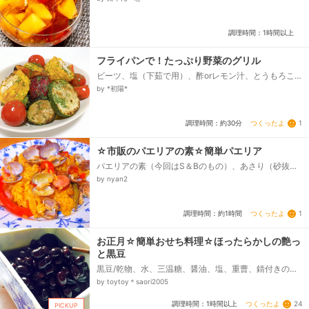
調理時間：1時間以上
フライパンで！たっぷり野菜のグリル
ビーツ、塩（下茹で用）、酢orレモン汁、とうもろこ
し、ミニトマト、ナス、ズッキーニ、パプリカ
by *初陽*
（黄）、パプリカ（赤）、パセリ、塩...
つくったよ
1
調理時間：約30分
☆市販のパエリアの素☆簡単パエリア
パエリアの素（今回はS＆Bのもの）、あさり（砂抜き
済み下処理したもの）、酒（あさり蒸し用）、フラン
by nyan2
クフルト（大きめ）、玉ねぎ、ピーマン、赤パプリ
カ、プチトマト、サラダ油（全部で）、生米（洗って
いないもの規程量）、水（規程量）...
つくったよ
1
調理時間：約1時間
お正月☆簡単おせち料理☆ほったらかしの艶っ
と黒豆
黒豆/乾物、水、三温糖、醤油、塩、重曹、錆付きの
釘、あれば
by toytoy＊saori2005
つくったよ
24
調理時間：1時間以上
PICKUP