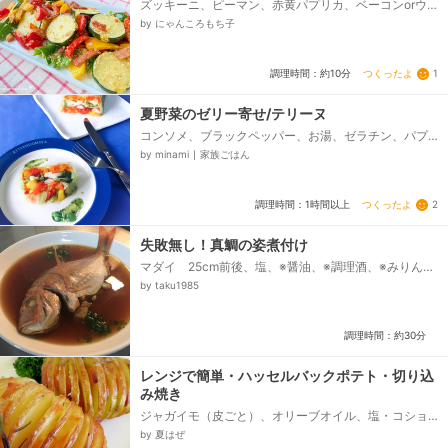
ズッキーニ、ピーマン、赤黄パプリカ、ベーコンorウ
インナー、オリーブオイル、にんにくみじん切り、粉
by にゃんころもち子
チーズ、塩、粗挽きブラックペッパー...
つくったよ
1
調理時間：約10分
夏野菜のゼリー寄せ/テリーヌ
コンソメ、ブラックペッパー、お湯、ゼラチン、パプ
リカ(赤、黄、オレンジ)、ブロッコリー、きゅうり、カ
by minami ∣ 家族ごはん
ニカマ、キャベツ...
つくったよ
2
調理時間：1時間以上
失敗無し！真鯛の姿煮付け
マダイ 25cm前後、塩、※醤油、※調理酒、※みりん、
※砂糖、※水、※生姜(あればで可)、ネギ(あればで可)...
by taku1985
調理時間：約30分
レンジで簡単・ハッセルバックポテト・切り込
み焼き
ジャガイモ（皮ごと）、オリーブオイル、塩・コショ
ウ、ローズマリー
by 夏はぜ