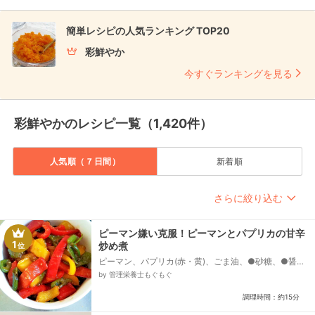
簡単レシピの人気ランキング TOP20
彩鮮やか
今すぐランキングを見る
彩鮮やかのレシピ一覧（1,420件）
人気順（７日間）
新着順
さらに絞り込む
ピーマン嫌い克服！ピーマンとパプリカの甘辛
1
炒め煮
位
ピーマン、パプリカ(赤・黄)、ごま油、●砂糖、●醤
油、●酒、●みりん、すりごま(白)
by 管理栄養士もぐもぐ
調理時間：約15分