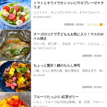
し)、・マヨネーズ、・牛乳、・レモン汁、塩、こしょ
トマトとキウイでオシャレに♡カプレーゼ☆サ
う...
ラダ
ミニトマト、モッツアレラチーズ、キウイフルーツ、
胡瓜、★オリーブ油、★ワインビネガー、★塩、★胡
by sawa.rarara
椒、★蜂蜜、バジルの葉...
つくったよ
1
調理時間：約10分
チーズのコクで子どももお気に入り！マスのホ
イル焼き
マス（生、切り身）、玉ねぎ、ピーマン、にんじん、
シュレッドチーズ、塩、胡椒
by つゆだくみそしる
調理時間：約10分
ちょっと贅沢！鰻のちらし寿司
ご飯、ちらし寿司の素、鰻の蒲焼き、厚焼き玉子、桜
でんぶ、絹さや、刻み海苔
by miter8
調理時間：約15分
フルーツたっぷり♪紅茶ゼリー
いちご、フルーツ缶(今回は黄桃)、湯、紅茶、フルーツ
缶のシロップ、レモン汁、はちみつ、ゼラチン
by にゃんぺこ