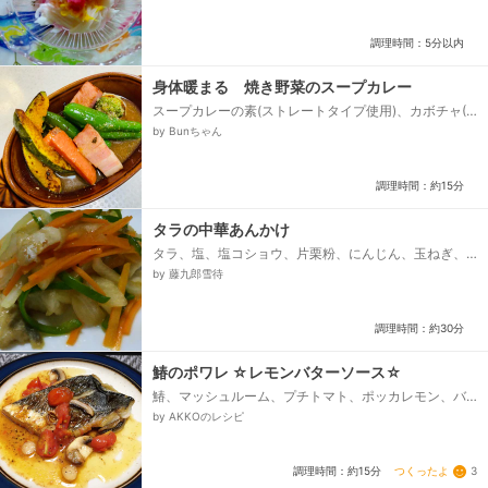
調理時間：5分以内
身体暖まる 焼き野菜のスープカレー
スープカレーの素(ストレートタイプ使用)、カボチャ(1
㎝の厚さ)、人参(皮ごと使用)、ピーマン(丸ごと使用)、
by Bunちゃん
ブロッコリー、玉ねぎ(バラさず塊で使用)、厚切りベー
コン、ゆで卵(なくても良い)...
調理時間：約15分
タラの中華あんかけ
タラ、塩、塩コショウ、片栗粉、にんじん、玉ねぎ、
ピーマン、サラダ油、＊あん＊、水、酒、みりん、醤
by 藤九郎雪待
油、オイスターソース、砂糖、中華あじ...
調理時間：約30分
鰆のポワレ ☆レモンバターソース☆
鰆、マッシュルーム、プチトマト、ポッカレモン、バ
ター、白ワイン、オリーブオイル、にんにく、小麦
by AKKOのレシピ
粉、ブラックペッパー、塩こしょう...
つくったよ
3
調理時間：約15分