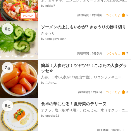
米、タマネギ、ニンニク、オリーブオイル(米炒め用)、
オリーブオイル(具材炒め用)、冷凍シーフードミックス
by mieko7
(解凍しておく)、アサリ(殻付き、砂抜きをして洗って
おく)、鶏もも肉、パプリカ、赤・黄・ピーマン、白ワ
つくったよ
5
調理時間：約1時間
PICKUP
イン、●固形コンソメ、●トマト缶詰(ダイスまたはホ
ール)、●塩、●サフラン(熱湯450ccに入れておく)、●
カレー粉、【好みで】タバスコ、【飾りに】レモン(ク
ソーメンの上にもいかが? きゅうりの飾り切り
6
位
シ切り)...
きゅうり
by tamagoyasann
つくったよ
7
調理時間：5分以内
簡単！人参だけ！ツヤツヤ！こぶたの人参グラ
7
位
ッセ☆
人参、○水(人参が1/3顔出す位)、○コンソメキュー
ブ、○砂糖、バターお好みで
by こぶた...
つくったよ
3
調理時間：約30分
食卓の華になる！夏野菜のテリーヌ
8
位
オクラ、塩（板ずり用）、にんじん、水（オクラ・ニ
ンジン茹で用）、塩（オクラ・ニンジン茹で用）、パ
by oppeke22
プリカ（赤・黄）、ヤングコーン（水煮）、★水、★
コンソメ顆粒、★塩、粉ゼラチン、☆マヨネーズ、☆
粒マスタード・レモン汁...
調理時間：1時間以上