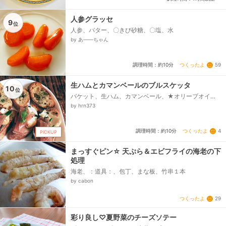
人参グラッセ
9
位
人参、バター、〇きび砂糖、〇塩、水
by あ——ちゃん
つくったよ
59
調理時間：約10分
生ハムとカマンベールのブルスケッタ
10
位
バケット、生ハム、カマンベール、★オリーブオイ
ル、★粉末バジル、★塩
by hrn373
つくったよ
4
調理時間：約10分
PICKUP
まっすぐピン☆ 天ぷら＆エビフライの海老の下
処理
海老、：道具：、包丁、まな板、竹串１本
by cabon
つくったよ
29
彩り良し♡夏野菜のチーズソテー