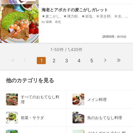
海老とアボカドの麦こがしガレット
★麦こがし、★薄力粉、★岩塩、☆溶き卵、☆水、バ
ター、アボカド、ブラックタイガー海老、白ワイン、
by 嵯峨 恭也
溶けるスライスチーズ、※ガーリックパウダー、※クミ
ンパウダー、※あらびき黒胡椒、●エキストラバージン
オリーブオイル、●白胡椒、●岩塩、●レモン汁、乾燥
調理時間：約10分
パセリ...
1-50件 / 1,420件
1
2
3
4
5
他のカテゴリを見る
すべてのおもてなし料
メイン料理
理
前菜・サラダ
魚のおもてなし料理