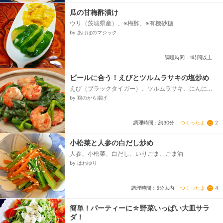
瓜の甘梅酢漬け
ウリ（茨城県産）、※梅酢、※有機砂糖
by あけぼのマジック
調理時間：1時間以上
ビールに合う！えびとツルムラサキの塩炒め
えび（ブラックタイガー）、ツルムラサキ、にんに
く、しょうが、片栗粉、塩、こしょう、レモン汁、ご
by 鶏のから揚げ
ま油
つくったよ
2
調理時間：約30分
小松菜と人参の白だし炒め
人参、小松菜、白だし、いりごま、ごま油
by はわゆり
つくったよ
4
調理時間：5分以内
簡単！パーティーに☆野菜いっぱい大皿サラ
ダ！