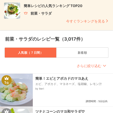
簡単レシピの人気ランキング TOP20
前菜・サラダ
今すぐランキングを見る
前菜・サラダのレシピ一覧（3,017件）
人気順（７日間）
新着順
さらに絞り込む
簡単！エビとアボカドのマヨあえ
1
位
エビ、アボカド、マヨネーズ、塩胡椒、レモン汁
by ikeri
調理時間：5分以内
ツナとコーンのマヨ和サラダ♡