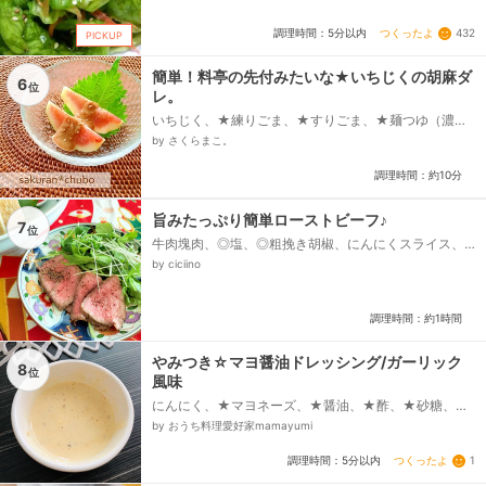
つくったよ
432
調理時間：5分以内
PICKUP
簡単！料亭の先付みたいな★いちじくの胡麻ダ
6
位
レ。
いちじく、★練りごま、★すりごま、★麺つゆ（濃縮
3倍）、★水、（ストレートタイプの麺つゆなら水を除
by さくらまこ。
き）、★味噌、★砂糖...
調理時間：約10分
旨みたっぷり簡単ローストビーフ♪
7
位
牛肉塊肉、◎塩、◎粗挽き胡椒、にんにくスライス、粗
挽き胡椒、わさび醤油
by ciciino
調理時間：約1時間
やみつき☆マヨ醤油ドレッシング/ガーリック
8
位
風味
にんにく、★マヨネーズ、★醤油、★酢、★砂糖、★
すりごま
by おうち料理愛好家mamayumi
つくったよ
1
調理時間：5分以内