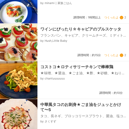
リカ(赤、黄、オレンジ)、ブロッコリー、きゅうり、カ
by minami ∣ 家族ごはん
ニカマ、キャベツ...
つくったよ
2
調理時間：1時間以上
ワインにぴったり☆キャビアのブルスケッタ
フランスパン、キャビア、クリームチーズ、ミディト
マト、スモークサーモン、生ハム、バジル、にんに
by Hush,Little Baby
く、オリーブオイル...
つくったよ
2
調理時間：約15分
コストコ★ロティサリーチキンで棒棒鶏
★味噌、★醤油、★ごま油、★酢、★砂糖、★ねりご
ま、★すりごま、きゅうり、ミニトマト、ロティサリ
by chantuuuuuuu
ーチキン...
調理時間：約10分
中華風タコのお刺身★ごま油をジュッとかけ
て〜5
タコ、長ネギ、ブロッコリースプラウト、醤油、塩コ
ショウ、ごま油
by さくすず