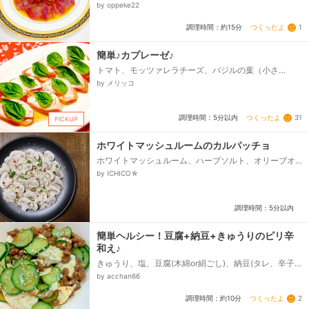
ニトマト、玉ねぎ・ブロッコリースプラウト、★オリ
by oppeke22
ーブオイル、★レモン汁、★ハーブソルト・おろしニ
ンニク、★粗挽き黒胡椒・醤油、ハーブソルト・粗挽
つくったよ
1
調理時間：約15分
き黒胡椒...
簡単♪カプレーゼ♪
トマト、モッツァレラチーズ、バジルの葉（小さ
め）、オリーブオイル、塩、あらびき黒こしょう
by メリッコ
つくったよ
31
調理時間：5分以内
PICKUP
ホワイトマッシュルームのカルパッチョ
ホワイトマッシュルーム、ハーブソルト、オリーブオ
イル、粉チーズ、パセリやかいわれ大根、粒ピンクペ
by ICHICO☆
ッパー...
調理時間：5分以内
簡単ヘルシー！豆腐+納豆+きゅうりのピリ辛
和え♪
きゅうり、塩、豆腐(木綿or絹ごし)、納豆(タレ、辛子
付)、○ゴマ油、○豆板醤、○鶏ガラスープの素、白炒
by acchan66
りゴマ...
つくったよ
2
調理時間：約10分