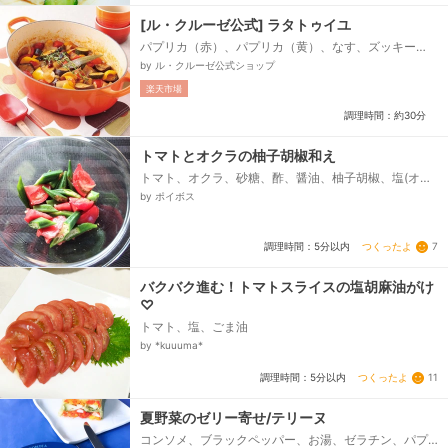
[ル・クルーゼ公式] ラタトゥイユ
パプリカ（赤）、パプリカ（黄）、なす、ズッキー
ニ、玉ねぎ、ニンニク、赤唐辛子、トマト、オリーブ
by ル・クルーゼ公式ショップ
オイル、ローリエ、塩、こしょう、タイム（またはお
楽天市場
好みのハーブ）...
調理時間：約30分
トマトとオクラの柚子胡椒和え
トマト、オクラ、砂糖、酢、醤油、柚子胡椒、塩(オク
ラ用)
by ポイボス
つくったよ
7
調理時間：5分以内
バクバク進む！トマトスライスの塩胡麻油がけ
♡
トマト、塩、ごま油
by *kuuuma*
つくったよ
11
調理時間：5分以内
夏野菜のゼリー寄せ/テリーヌ
コンソメ、ブラックペッパー、お湯、ゼラチン、パプ