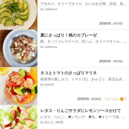
アボカド、オリーブオイル、かいわれ大根、岩塩、黒
胡椒、ピンクペッパー
by nakamuu
調理時間：約10分
夏にさっぱり！桃のカプレーゼ
桃、モッツァレラチーズ、生ハム、オリーブオイル、
白ワインビネガー、黒胡椒、ピンクペッパー、レモン
by nakamuu
汁
調理時間：約10分
タコとトマトのさっぱりマリネ
刺身用の蒸しタコ、トマト(大)、きゅうり、新玉ねぎ、
オリーブオイル、酢、レモン汁、にんにくチューブ、
by miter8
塩、ブラックペッパー...
つくったよ
1
調理時間：約30分
レタス・りんごサラダにレモンソースかけて
レタス、りんご、●レモン汁、●塩、●オリーブ油、●
黒こしょう
by 京たまご8836