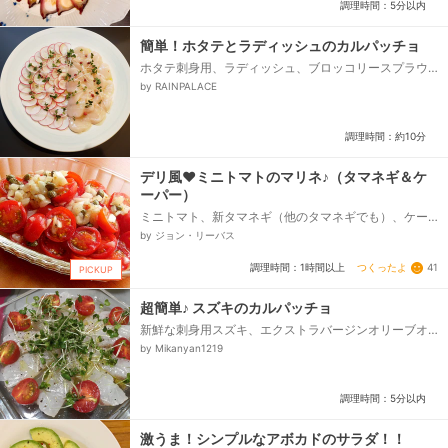
調理時間：5分以内
簡単！ホタテとラディッシュのカルパッチョ
ホタテ刺身用、ラディッシュ、ブロッコリースプラウ
ト、レモン、オリーブオイル、塩、ピンクペッパー
by RAINPALACE
調理時間：約10分
デリ風❤ミニトマトのマリネ♪（タマネギ＆ケ
ーパー）
ミニトマト、新タマネギ（他のタマネギでも）、ケー
パー、☆以下、マリネ液、米酢、オリーブ油、塩、砂
by ジョン・リーバス
糖、胡椒（挽きたてが美味しい♪）...
つくったよ
41
調理時間：1時間以上
PICKUP
超簡単♪ スズキのカルパッチョ
新鮮な刺身用スズキ、エクストラバージンオリーブオ
イル、レモン、塩、こしょう、ミニトマト、ブロッコ
by Mikanyan1219
リースプラウト...
調理時間：5分以内
激うま！シンプルなアボカドのサラダ！！