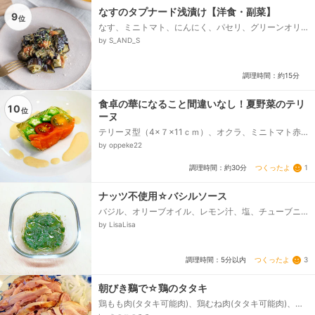
なすのタプナード浅漬け【洋食・副菜】
9
位
なす、ミニトマト、にんにく、パセリ、グリーンオリ
ーブ（種抜き）、ケイパー（酢漬け）、アンチョビ
by S_AND_S
（フィレ）、【A】水、【A】塩、【B】白ワインビネ
ガー（又は酢）、【B】オリーブ油、【B】黒こしょう
（粗びき）、粉チーズ（好みで）、塩、オリーブ油...
調理時間：約15分
食卓の華になること間違いなし！夏野菜のテリ
10
位
ーヌ
テリーヌ型（4×７×11ｃｍ）、オクラ、ミニトマト赤
色・黄色、塩（板ずり用・下茹で用）、スモークサー
by oppeke22
モン（切り落とし）、★水、★コンソメ顆粒、クック
ゼラチン、☆マヨネーズ、☆醤油・レモン汁、☆わさ
つくったよ
1
調理時間：約30分
び・胡椒...
ナッツ不使用☆バシルソース
バジル、オリーブオイル、レモン汁、塩、チューブニ
ンニク
by LisaLisa
つくったよ
3
調理時間：5分以内
朝びき鷄で☆鶏のタタキ
鶏もも肉(タタキ可能肉)、鶏むね肉(タタキ可能肉)、
塩、すり生姜、青ネギ小口切り、ポン酢、岩塩