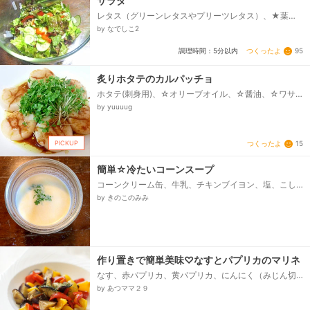
サラダ
レタス（グリーンレタスやプリーツレタス）、★葉っ
ぱ類水菜等全て(芯の多いのは不可)、オリーブオイル
by なでしこ2
(サラダ油OK)、あれば＊出がらし昆布（海草、海
藻）、薄切りにんにく<みじん切り>、塩、こしょう、
つくったよ
95
調理時間：5分以内
酢（米酢か穀物酢ほか糖分ゼロのもの）、
********************、以上が基本です☆以下お好み
で野菜追加例、玉葱、大根、人参、ズッキーニ、胡
炙りホタテのカルパッチョ
瓜、柿、キウイ、リンゴ、オレンジ、蜜柑他果物、茗
ホタテ(刺身用)、☆オリーブオイル、☆醤油、☆ワサ
荷、マッシュルーム、ピーマン、トマト、筍＊固茹
ビ、☆ニンニク、ブロッコリースプラウト(またはカイ
by yuuuug
で、大葉、セロリ、マッシュルーム、ビーンズ、ヒマ
ワレ)...
ワリの種、コーン、バナナ、キノコ（椎茸など＊酒蒸
し、バター炒め）、＋チーズ、サーモン、生ハム、ベ
ーコン、、鶏肉、牛肉、豚肉など<サッと茹でる>、★
PICKUP
つくったよ
15
豆苗、貝割菜、ベビーリーフ、春菊、菊菜、法蓮草、
水菜、アイスプラント、金時草、、わさび菜など...
簡単☆冷たいコーンスープ
コーンクリーム缶、牛乳、チキンブイヨン、塩、こし
ょう、バター、あればパセリのみじん切り
by きのこのみみ
作り置きで簡単美味♡なすとパプリカのマリネ
なす、赤パプリカ、黄パプリカ、にんにく（みじん切
り）、オリーブオイル、A、酢またはワインビネガー、
by あつママ２９
A、ローリエ、A、塩、A、しょうゆ、A、こしょう...