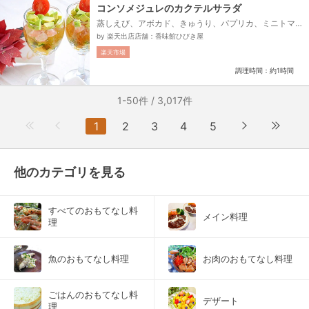
コンソメジュレのカクテルサラダ
蒸しえび、アボカド、きゅうり、パプリカ、ミニトマ
ト、【コンソメジュレ～ハーブソルト風味～】、コン
by 楽天出店店舗：香味館ひびき屋
ソメ顆粒、お湯、ゼラチン、ハーブソルト、または…、
楽天市場
【コンソメジュレ～チリ風味～】、コンソメ顆粒、お
湯、ゼラチン、国産一味唐辛子、塩、※具材はコンソメ
調理時間：約1時間
ジュレ１つに対しての、分量ですので、ご注意下さ
い。※...
1-50件 / 3,017件
1
2
3
4
5
他のカテゴリを見る
すべてのおもてなし料
メイン料理
理
魚のおもてなし料理
お肉のおもてなし料理
ごはんのおもてなし料
デザート
理