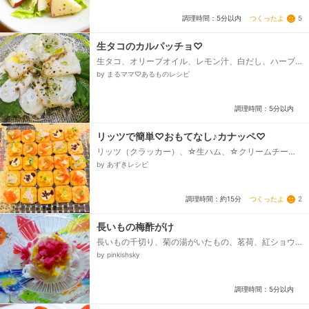
つくったよ
5
調理時間：5分以内
生タコのカルパッチョ♡
生タコ、オリーブオイル、レモン汁、白だし、ハーブ
ソルト、大根、青じそ
by まるママ♡あるものレシピ
調理時間：5分以内
リッツで簡単♡おもてなし♪カナッペ♡
リッツ（クラッカー）、☆生ハム、☆クリームチー
ズ、☆黒オリーブ、☆かぼちゃサラダ、☆レーズンバ
by あずきレシピ
ター、☆スモークサーモン、☆ディル（飾り付け
用）...
つくったよ
2
調理時間：約15分
長いもの梅酢がけ
長いもの千切り、菊の湯がいたもの、茗荷、紅ショウ
ガのみじん切り、梅酢
by pinkishsky
調理時間：5分以内