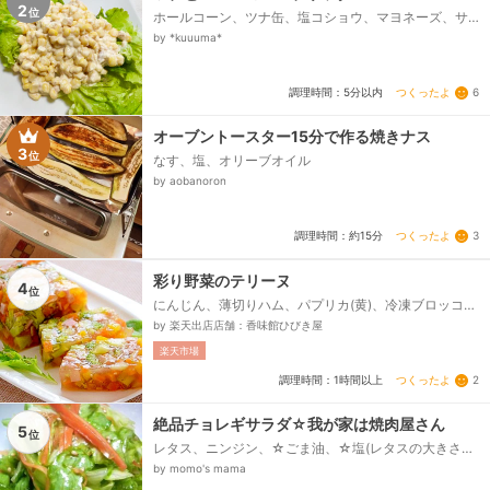
2
位
ホールコーン、ツナ缶、塩コショウ、マヨネーズ、サ
ニーレタス
by *kuuuma*
つくったよ
6
調理時間：5分以内
オーブントースター15分で作る焼きナス
3
位
なす、塩、オリーブオイル
by aobanoron
つくったよ
3
調理時間：約15分
彩り野菜のテリーヌ
4
位
にんじん、薄切りハム、パプリカ(黄)、冷凍ブロッコリ
ー、水、白だし、Dressing、Mix、ガーリック、ゼラチ
by 楽天出店店舗：香味館ひびき屋
ン...
楽天市場
つくったよ
2
調理時間：1時間以上
絶品チョレギサラダ☆我が家は焼肉屋さん
5
位
レタス、ニンジン、☆ごま油、☆塩(レタスの大きさに
より要調整）、☆オイスターソース、☆ゴマ、☆おろ
by momo's mama
しニンニク（お好みで）...