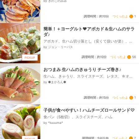
by きのこのみみ
つくったよ
1
調理時間：約10分
簡単！＋ヨーグルト❤アボカド＆生ハムのサラ
ダ♪
アボカド、生ハム切り落とし（安くて扱いが楽）、☆
マヨネーズ、☆ヨーグルト、☆胡椒（挽きたてが美味
by ジョン・リーバス
しい）...
つくったよ
56
調理時間：約10分
PICKUP
おつまみ 生ハムのきゅうり チーズ巻き♪
生ハム、きゃうり、スライスチーズ、レタス、☆オリ
ーブオイル、☆レモン汁、☆塩、☆胡椒、☆乾燥バジ
by ●まかろん●
ル
つくったよ
1
調理時間：約15分
子供が食べやすい！ハムチーズロールサンド♡
食パン（5枚切）、スライスチーズ、ハム
by *kuuuma*
つくったよ
7
調理時間：5分以内
PICKUP