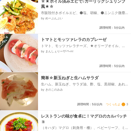
☆★ボイル済みエビで♪ガーリックシュリンプ
風★☆
市販殻付きボイルエビ、⚫️塩、胡椒、⚫️ニンニク微塵
切り、⚫️チューブおろしニンニク、⚫️麺つゆ4倍希釈タ
by めーぷんぷい
イプ、⚫️タイム（ドライ）、⚫️オリーブオイル、ブラ
ックペッパー、あれば パプリカパウダー、パセリ微
調理時間：5分以内
塵切り（ドライ可)、※お好みでカットレモン...
トマトとモッツァレラのカプレーゼ
トマト、モッツァレラチーズ、★オリーブオイル、★
塩胡椒、パセリやバジル（あると映える）
by まんしぇりー♡ᵕ̈*⑅୨୧
調理時間：5分以内
簡単☆新玉ねぎと生ハムサラダ
生ハム、新玉ねぎ、サラダ油、酢、塩、黒胡椒、あれ
ばパセリみじん切り
by きのこのみみ
つくったよ
3
調理時間：5分以内
レストランの味が食卓に！マグロのカルパッチ
ョ
（キハダ）マグロ（刺身用・柵）、ベビーリーフ、ミ