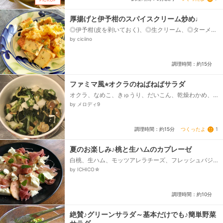
厚揚げと伊予柑のスパイスクリーム炒め♩
◎伊予柑(皮を剥いておく)、◎生クリーム、◎ターメリ
ック、◎クミンパウダー、◎コリアンダーパウダー、◎
by ciciino
塩、絹ごし厚揚げ、ディル、粗挽き胡椒...
調理時間：約15分
ファミマ風⭐︎オクラのねばねばサラダ
オクラ、なめこ、きゅうり、だいこん、乾燥わかめ、
めかぶ、しょうが、★白だし、★酢
by メロディ9
つくったよ
1
調理時間：約15分
夏のお楽しみ♪桃と生ハムのカプレーゼ
白桃、生ハム、モッツアレラチーズ、フレッシュバジ
ル、レモン汁、ハーブソルト、オリーブオイル、黒コ
by ICHICO☆
ショウ...
調理時間：約10分
絶賛♪グリーンサラダ～基本だけでも♪簡単野菜