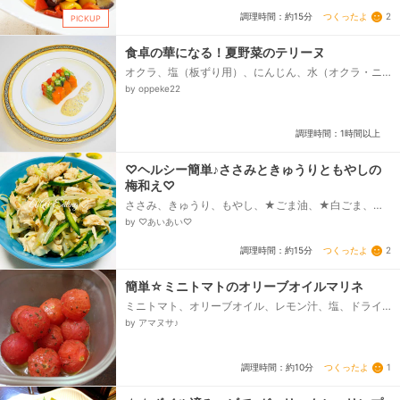
つくったよ
2
調理時間：約15分
PICKUP
食卓の華になる！夏野菜のテリーヌ
オクラ、塩（板ずり用）、にんじん、水（オクラ・ニ
ンジン茹で用）、塩（オクラ・ニンジン茹で用）、パ
by oppeke22
プリカ（赤・黄）、ヤングコーン（水煮）、★水、★
コンソメ顆粒、★塩、粉ゼラチン、☆マヨネーズ、☆
粒マスタード・レモン汁...
調理時間：1時間以上
♡ヘルシー簡単♪ささみときゅうりともやしの
梅和え♡
ささみ、きゅうり、もやし、★ごま油、★白ごま、★
ポン酢、★梅ぼし、★鶏がらスープの素
by ♡あいあい♡
つくったよ
2
調理時間：約15分
簡単☆ミニトマトのオリーブオイルマリネ
ミニトマト、オリーブオイル、レモン汁、塩、ドライ
バジル
by アマヌサ♪
つくったよ
1
調理時間：約10分