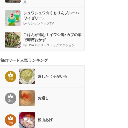
員
シュワシュワ☆くもりんブルーハ
ワイゼリー♪
by サンサンキッズTV
ごはんが進む！イワシ缶×カブの葉
で即席おかず
by DSAデイリーストックアクション
旬のワード人気ランキング
蒸したじゃがいも
1
位
お通し
2
位
松山あげ
3
位