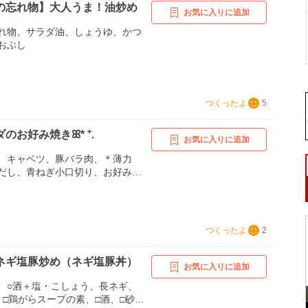
の忘れ物】大人うま！油炒め
お気に入りに追加
れ物、サラダ油、しょうゆ、かつ
おぶし
つくったよ
5
のお好み焼きꕤ* ⁺.
お気に入りに追加
、キャベツ、豚バラ肉、＊薄力
だし、青ねぎ小口切り、お好みソ
、かつお節
つくったよ
2
ネギ塩豚炒め（ネギ塩豚丼）
お気に入りに追加
、○酒＋塩・こしょう、長ネギ、
、□鶏がらスープの素、□酒、□砂