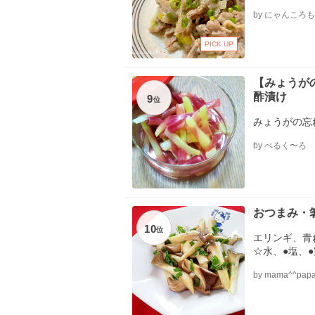
糖、□塩、□
by にゃんころ
（ポッカレモ
ネギ（小口切
白炒りごまな
PICK UP
【みょうが
酢漬け
9
位
みょうがの忘
by ぺるく〜ろ
おつまみ・
10
位
エリンギ、青
☆水、●塩、
by mama^^pap