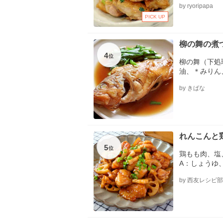
by ryoripapa
PICK UP
柳の舞の煮
4
位
柳の舞（下処
油、＊みりん
ば）、＊生姜
by きばな
れんこんと
5
位
鶏もも肉、塩
A：しょうゆ
A：酢、白す
by 西友レシピ部