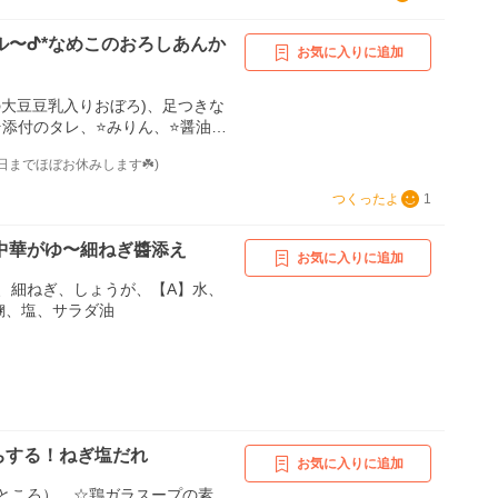
ル〜ᕷ*なめこのおろしあんか
お気に入りに追加
の大豆豆乳入りおぼろ)、足つきな
大根おろし、きざみねぎ
月23日までほぼお休みします☘️)
つくったよ
1
中華がゆ〜細ねぎ醬添え
お気に入りに追加
、細ねぎ、しょうが、【A】水、
麹、塩、サラダ油
ちする！ねぎ塩だれ
お気に入りに追加
ところ）、☆鶏ガラスープの素、