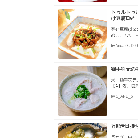
トゥルトゥ
け豆腐ꕤ୭*
寄せ豆腐(北
めこ、‪‪⭐水、‪‪⭐添付のタレ、‪‪⭐みりん、‪‪⭐醤油、‪‪
⭐ほんだし、
by Anoa (8
鶏手羽元の
米、鶏手羽元
【A】酒、塩
by S_AND_S
万能❤日持
長ねぎ（白い