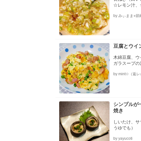
☆レモン汁、
ま油
by みぃまま⭐︎節
豆腐とウイ
木綿豆腐、ウ
ガラスープの
サラダ油
by mint✩（
シンプルが
焼き
しいたけ、サ
うゆでも）
by yayucoti