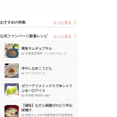
おすすめの特集
もっと見る
公式ファンページ新着レシピ
もっと見る
簡単サムギョプサル
by 北海道別海町（べつかいちょう）
冷やしなめこうどん
by テーブルマーク
ゼリーアイスミックスで★シャリ
ぷる一口アイス
by HOME MADE cake
【減塩】なすと絹揚げのピリ辛お
味噌汁
by 食改さん from 青森県食生活改善推進