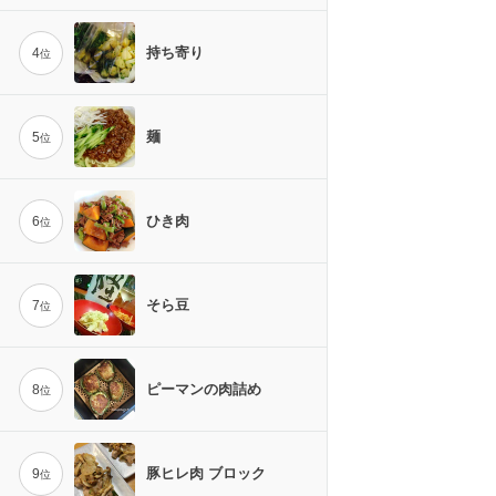
持ち寄り
4
位
麺
5
位
ひき肉
6
位
そら豆
7
位
ピーマンの肉詰め
8
位
豚ヒレ肉 ブロック
9
位