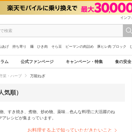
インフ
山あげ
持ち寄り
麺
ひき肉
そら豆
ピーマンの肉詰め
豚ヒレ肉 ブロック
コラム
公式ファンページ
キャンペーン・特集
食の安全
野菜・ハーブ
万能ねぎ
人気順）
鍋物、すき焼き、煮物、炒め物、薬味…色んな料理に大活躍のね
デアレシピが集まっています。
お料理する上で知っていただきたいこと