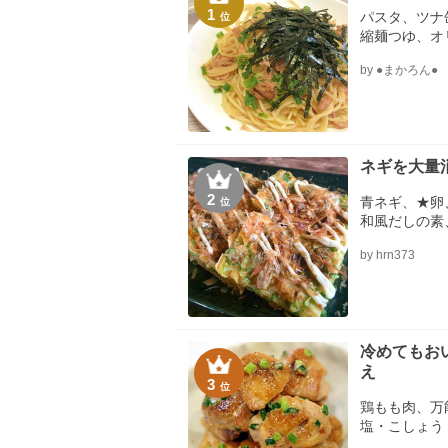
1
パスタ、ツナ
位
縮麺つゆ、オ
by ●まかろん●
ネギを大量
2
青ネギ、★卵
位
和風だしの素
ズ、鰹節
by hrn373
冷めてもお
え
3
位
鶏もも肉、万
塩・こしょう