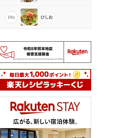
ひしお
10
位