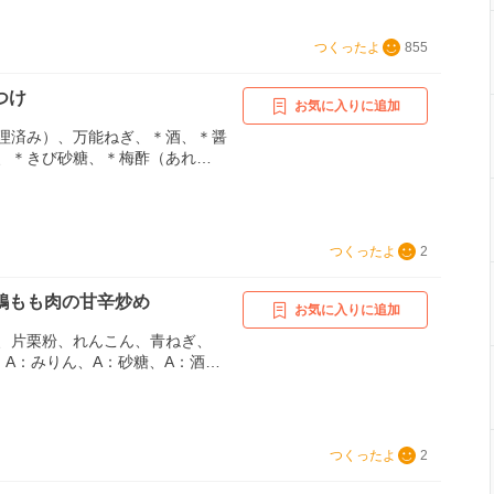
つくったよ
855
つけ
お気に入りに追加
理済み）、万能ねぎ、＊酒、＊醤
、＊きび砂糖、＊梅酢（あれ
スライス
つくったよ
2
鶏もも肉の甘辛炒め
お気に入りに追加
、片栗粉、れんこん、青ねぎ、
、A：みりん、A：砂糖、A：酒、
りごま、ごま油
つくったよ
2