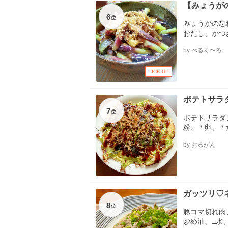
【みょうが
6
位
みょうがの忘
おだし、かつ
by ぺるく〜ろ
PICK UP
ポテトサラダ
7
位
ポテトサラダ
粉、＊卵、＊
ース、青のり
by おるがん
ガッツリ♡
8
位
豚コマ切れ肉
炒め油、□水