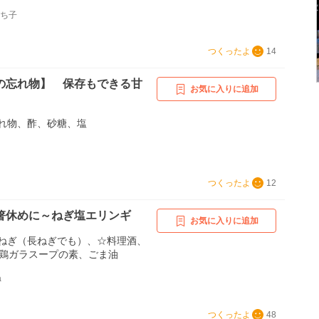
にんにくすりおろし、□レモン汁
もち子
ンでOK）、□片栗粉、ごま油、小
り）、粗挽きブラックペッパー・
ど、※丼にする場合、温かいご飯
つくったよ
14
の忘れ物】 保存もできる甘
お気に入りに追加
れ物、酢、砂糖、塩
つくったよ
12
箸休めに～ねぎ塩エリンギ
お気に入りに追加
ねぎ（長ねぎでも）、☆料理酒、
●鶏ガラスープの素、ごま油
a
つくったよ
48