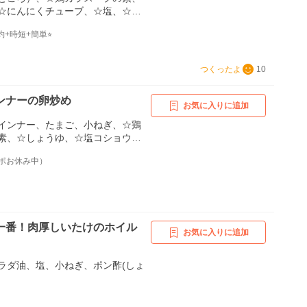
☆にんにくチューブ、☆塩、☆ご
約+時短+簡単⭐︎
つくったよ
10
ンナーの卵炒め
お気に入りに追加
インナー、たまご、小ねぎ、☆鶏
素、☆しょうゆ、☆塩コショウ、
返レポお休み中）
一番！肉厚しいたけのホイル
お気に入りに追加
ラダ油、塩、小ねぎ、ポン酢(しょ