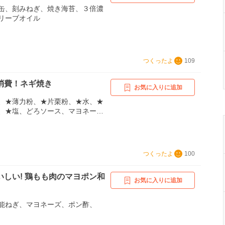
缶、刻みねぎ、焼き海苔、３倍濃
リーブオイル
つくったよ
109
消費！ネギ焼き
お気に入りに追加
、★薄力粉、★片栗粉、★水、★
、★塩、どろソース、マヨネー
つくったよ
100
いしい! 鶏もも肉のマヨポン和
お気に入りに追加
能ねぎ、マヨネーズ、ポン酢、