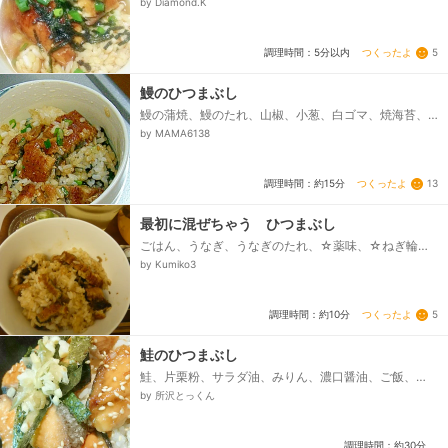
by Diamond.K
つくったよ
5
調理時間：5分以内
鰻のひつまぶし
鰻の蒲焼、鰻のたれ、山椒、小葱、白ゴマ、焼海苔、
ご飯
by MAMA6138
つくったよ
13
調理時間：約15分
最初に混ぜちゃう ひつまぶし
ごはん、うなぎ、うなぎのたれ、☆薬味、☆ねぎ輪切
り、☆わさびすりおろし、☆はちみつ梅、☆だし、☆
by Kumiko3
のり（あれば）...
つくったよ
5
調理時間：約10分
鮭のひつまぶし
鮭、片栗粉、サラダ油、みりん、濃口醤油、ご飯、★
湯、★和風だしの素、茗荷、白ごま、刻みのり
by 所沢とっくん
調理時間：約30分