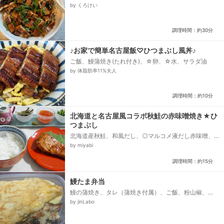
葉、だし、塩、醤油、海苔
by くろけい
調理時間：約30分
♪お家で簡単名古屋飯♡ひつまぶし風丼♪
ご飯、鰻蒲焼き(たれ付き)、☆卵、☆水、サラダ油
by 体脂肪率11%夫人
調理時間：約10分
北海道と名古屋風コラボ秋鮭の赤味噌焼き★ひ
つまぶし
北海道産秋鮭、和風だし、◎マルコメ液だし赤味噌、◎
タカラ本みりん国産米100％、◎砂糖、オリーブオイ
by miyabi
ル、★ひつまぶし用★、和風だし、水、あさつき小口
切り（小ネギでも良い）、きざみのり…適、わさび、ご
調理時間：約15分
飯...
鰻たま弁当
鰻の蒲焼き、タレ（蒲焼き付属）、ご飯、粉山椒、
卵、塩麹
by jinLabo