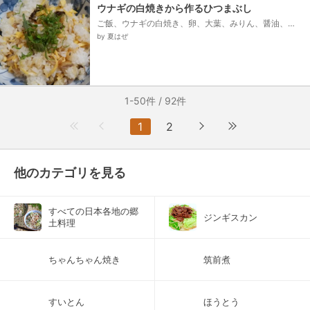
ウナギの白焼きから作るひつまぶし
ご飯、ウナギの白焼き、卵、大葉、みりん、醤油、
酒、砂糖、サラダ油
by 夏はぜ
1-50件 / 92件
1
2
他のカテゴリを見る
すべての日本各地の郷
ジンギスカン
土料理
ちゃんちゃん焼き
筑前煮
すいとん
ほうとう