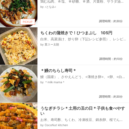
鶏むね肉、☆塩、☆砂糖、☆酒、片栗粉、サラダ油、
○しょうゆ、○みりん、○酒、○砂糖、ごはん、青ネ
by ♪となみ♪
ギ、きりのり...
調理時間：約30分
PICKUP
ちくわの蒲焼きで！ひつまぶし 105円
白米、高菜漬け、炒り卵（下記レシピ参照）、レシピ
ID、1380011385、ちくわの蒲焼き（下記レシピ参
by 業スー太朗
照）、レシピID、1380012355、白ごま...
調理時間：約10分
＊鰻のちらし寿司＊
鰻（国産）、さやえんどう、⭐薄焼き卵⭐、⭐卵、⭐白だ
し、⭐水、油、★鰻のタレ★、★醤油、★酒、★みり
by ＊milk mama＊
ん、★砂糖、★片栗粉、★水、刻み海苔、温かいご
飯、＜合わせ酢＞、酢、砂糖、塩...
調理時間：約30分
うなぎチラシ＊土用の丑の日＊子供も食べやす
い
お米、寿司酢、ちくわ、冷凍枝豆、錦糸卵、桜でん
ぶ、鰻の蒲焼き、蒲焼きのタレ
by CocoNut kitchen