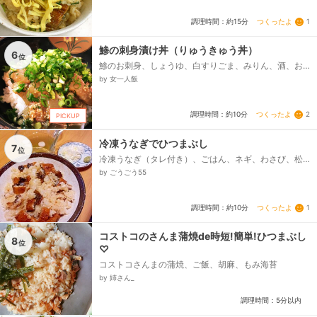
つくったよ
1
調理時間：約15分
鯵の刺身漬け丼（りゅうきゅう丼）
6
位
鯵のお刺身、しょうゆ、白すりごま、みりん、酒、お
ろししょうが（しょうがチューブ）、大葉、みょう
by 女一人飯
が、万能ねぎ...
つくったよ
2
調理時間：約10分
PICKUP
冷凍うなぎでひつまぶし
7
位
冷凍うなぎ（タレ付き）、ごはん、ネギ、わさび、松
茸のお吸い物
by ごうごう55
つくったよ
1
調理時間：約10分
コストコのさんま蒲焼de時短!簡単!ひつまぶし
8
位
♡
コストコさんまの蒲焼、ご飯、胡麻、もみ海苔
by 姉さん_
調理時間：5分以内