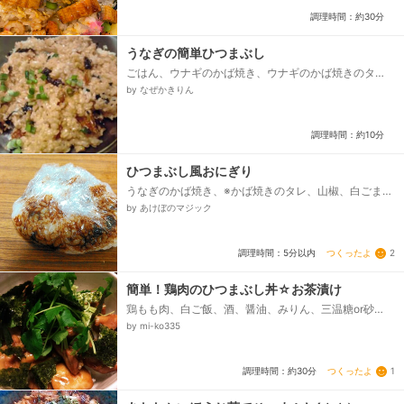
調理時間：約30分
うなぎの簡単ひつまぶし
ごはん、ウナギのかば焼き、ウナギのかば焼きのタ
レ、小口ネギ
by なぜかきりん
調理時間：約10分
ひつまぶし風おにぎり
うなぎのかば焼き、※かば焼きのタレ、山椒、白ごま、
ご飯
by あけぼのマジック
つくったよ
2
調理時間：5分以内
簡単！鶏肉のひつまぶし丼☆お茶漬け
鶏もも肉、白ご飯、酒、醤油、みりん、三温糖or砂
糖、ワサビ、山椒、◆だしの素、◆熱湯、三つ葉or小
by mi-ko335
口ネギ、海苔...
つくったよ
1
調理時間：約30分