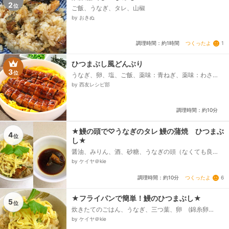
2
位
ご飯、うなぎ、タレ、山椒
by おきぬ
つくったよ
1
調理時間：約1時間
ひつまぶし風どんぶり
3
位
うなぎ、卵、塩、ご飯、薬味：青ねぎ、薬味：わさ
び、薬味：刻み海苔、だし汁
by 西友レシピ部
調理時間：約10分
★鰻の頭で♡うなぎのタレ 鰻の蒲焼 ひつまぶ
4
位
し★
醤油、みりん、酒、砂糖、うなぎの頭（なくても良
い）
by ケイヤ＠kie
つくったよ
6
調理時間：約10分
★フライパンで簡単！鰻のひつまぶし★
5
位
炊きたてのごはん、うなぎ、三つ葉、卵 (錦糸卵
用）、うなぎのタレ（下にレシピあり）、酒、醤油、
by ケイヤ＠kie
サラダ油（錦糸卵用)...