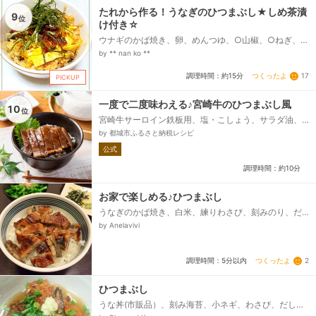
たれから作る！うなぎのひつまぶし★しめ茶漬
9
位
け付き☆
ウナギのかば焼き、卵、めんつゆ、○山椒、○ねぎ、○
わさび、★みりん、★醤油、★砂糖、☆だしの素、☆
by ** nan ko **
水、☆醤油、きざみのり、ごはん（うちはよく食べる
ので２合で☆）...
つくったよ
17
調理時間：約15分
PICKUP
一度で二度味わえる♪宮崎牛のひつまぶし風
10
位
宮崎牛サーロイン鉄板用、塩・こしょう、サラダ油、
(A)酒・みりん・しょうゆ、ごはん、刻みのり、大葉、
by 都城市ふるさと納税レシピ
小ねぎ、わさび、だし汁...
公式
調理時間：約10分
お家で楽しめる♪ひつまぶし
うなぎのかば焼き、白米、練りわさび、刻みのり、だ
し汁、【タレ】、酒、醤油、みりん、砂糖
by Anelavivi
つくったよ
2
調理時間：5分以内
ひつまぶし
うな丼(市販品）、刻み海苔、小ネギ、わさび、だしの
素、水