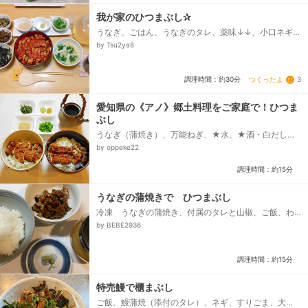
我が家のひつまぶし✰
うなぎ、ごはん、うなぎのタレ、薬味↓↓、小口ネギ、
わさび、すりゴマ、しば漬け、きゃらぶき、焼き海
by Tsu2ya8
苔、出汁茶漬け用↓↓、白だし、水、吸い物↓↓、出
汁、酒、白だし、ミツバ、湯葉...
つくったよ
3
調理時間：約30分
愛知県の《アノ》郷土料理をご家庭で！ひつま
ぶし
うなぎ（蒲焼き）、万能ねぎ、★水、★酒・白だし、
★和風だしの素、☆醤油・酒、☆みりん・砂糖、ご
by oppeke22
飯、薬味（刻みのり・わさび・粉山椒・白ごま）...
調理時間：約15分
うなぎの蒲焼きで ひつまぶし
冷凍 うなぎの蒲焼き、付属のタレと山椒、ご飯、わ
さび、あごだし 顆粒、熱湯
by BEBE2936
調理時間：約15分
特売鰻で櫃まぶし
ご飯、鰻蒲焼（添付のタレ）、ネギ、すりごま、大