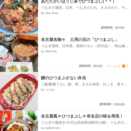
あたたかいほうじ茶でひつまぶし(＾＾）
うなぎの蒲焼、白米、うなぎのたれ、きざみのり、サ
ラダ油、酒、ほうじ茶(あたたかいもの）
by rika_shou
調理時間：約15分
名古屋名物☆ 土用の丑の「ひつまぶし」
うなぎ蒲焼、日本酒、蒲焼のタレ（添付品）、粉山椒
（添付品）、ご飯
by Startrek
つくったよ
1
調理時間：約10分
鰻のひつまぶさない弁当
ご飯(酢飯でも)、鰻、卵、きざみ海苔、白ごま、青ネ
ギ、わさび(すりおろし)、鰻のタレ(ご飯用)、鰻のタレ
by うさ山
(鰻用)、熱々のお茶(お好みで)...
調理時間：5分以内
名古屋風☆ひつまぶし☆有名店の味を再現！
うなぎの蒲焼き(今日は高知県須崎市の鰻)、うなぎのタ
レ(鰻丼のタレ)、ご飯、青ネギ、炒りごま、チューブ練
by balletmom