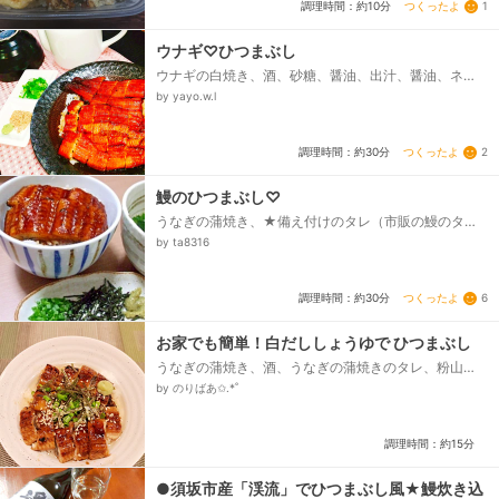
つくったよ
1
調理時間：約10分
ウナギ♡ひつまぶし
ウナギの白焼き、酒、砂糖、醤油、出汁、醤油、ネ
ギ、いりごま又はあられ、わさび、刻みのり
by yayo.w.l
つくったよ
2
調理時間：約30分
鰻のひつまぶし♡
うなぎの蒲焼き、★備え付けのタレ（市販の鰻のタ
レ）、★しょうゆ、★酒、★みりん、✿お茶漬け用だ
by ta8316
し、水、昆布、かつお節、白だし、塩、✿薬味、山椒、
青ねぎ、わさび、きざみのり...
つくったよ
6
調理時間：約30分
お家でも簡単！白だししょうゆで ひつまぶし
うなぎの蒲焼き、酒、うなぎの蒲焼きのタレ、粉山
椒、小ねぎ(小口切り)、練りわさび、いり白ごま、刻み
by のりばあ✩.*˚
海苔、A、白だししょうゆ、A、水、ご飯...
調理時間：約15分
●須坂市産「渓流」でひつまぶし風★鰻炊き込