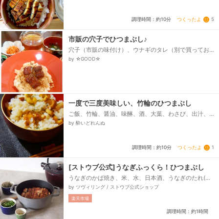
りわさび、味付け海苔、A.水、A.粉末だしの素...
つくったよ
5
調理時間：約10分
市販の穴子でひつまぶし♪
穴子（市販の味付け）、ウナギのタレ（別で買ってお
く）、ご飯、酒、ごま、出汁（椎茸）、出汁（鰹
by ☆GOOD☆
節）、出汁（醤油）...
一度で三度美味しい、竹輪のひつまぶし
ご飯、竹輪、醤油、味醂、酒、大葉、わさび、出汁、
白醤油、塩
by 酔いどれんぬ
つくったよ
1
調理時間：約10分
[ストウブ公式]うなぎふっくら！ひつまぶし
うなぎのかば焼き、米、水、日本酒、うなぎのたれ(市
販)、焼きのり、万能ねぎ、練りわさび、いりごま、だ
by ツヴィリング / ストウブ公式ショップ
しパック、〈茶漬け用だし〉、だしパック、水、薄口
楽天市場
しょうゆ、塩...
調理時間：約1時間