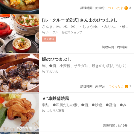
つくったよ
3
調理時間：約10分
[ル・クルーゼ公式] さんまのひつまぶし
さんま、米、水、(A)、・しょうゆ、・みりん、・砂
糖、・酒、・塩、薄力粉、＜薬味＞、大葉(千切り)、み
by ル・クルーゼ公式ショップ
ょうが(薄切り)、わさび(すりおろし)、刻みのり、粉山
楽天市場
椒、和風だし...
調理時間：約1時間
鰯のひつまぶし
鰯、●酒、小麦粉、サラダ油、焼きのり(刻んでおく)、
○生姜のすりおろし、○砂糖(茶色っぽいものがおすす
by すぬいぬ
め)、○みりん、○酒、○醤油、粉山椒、ねりわさび(チ
ューブでok）、あたたかいご飯...
つくったよ
1
調理時間：約30分
★”車麩蒲焼風
車麩、●和風だしの素、●酒、●砂糖、●醤油、●みり
ん、●水、粉山椒(あれば)
by にむりん軍曹
調理時間：約15分