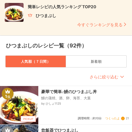
簡単レシピの人気ランキング TOP20
ひつまぶし
今すぐランキングを見る
ひつまぶしのレシピ一覧（92件）
人気順（７日間）
新着順
さらに絞り込む
豪華で簡単♪鰻のひつまぶし丼
1
位
鰻の蒲焼、酒、卵、海苔、大葉
by ひしょ1125
つくったよ
21
調理時間：約10分
PICKUP
炊飯器でひつまぶし