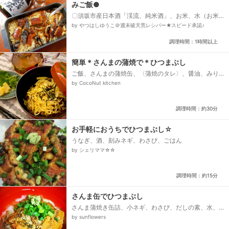
みご飯●
〇須坂市産日本酒「渓流、純米酒」、お米、水（お米
の浸水用）、鰻のかば焼き（冷凍）、〇水（炊き込み
by やつはしゆうこ＠週末破天荒レシパー★スピード承認♪
用）、〇鰻のかば焼き付属のタレ、〇白だし、〇粉山
椒...
調理時間：1時間以上
簡単＊さんまの蒲焼で＊ひつまぶし
ご飯、さんまの蒲焼缶、〈蒲焼のタレ〉、醤油、みり
ん、砂糖、オリゴ糖、あごだしの素、〈錦糸卵〉、
by CocoNut kitchen
卵、水、片栗粉、〈かけ出汁〉、お湯、白だし(なけれ
ば本つゆ)...
調理時間：約30分
お手軽におうちでひつまぶし☆
うなぎ、酒、刻みネギ、わさび、ごはん
by シェリママ☆☆
調理時間：約15分
さんま缶でひつまぶし
さんま蒲焼き缶詰、小ネギ、わさび、だしの素、水、
ご飯
by sunflowers