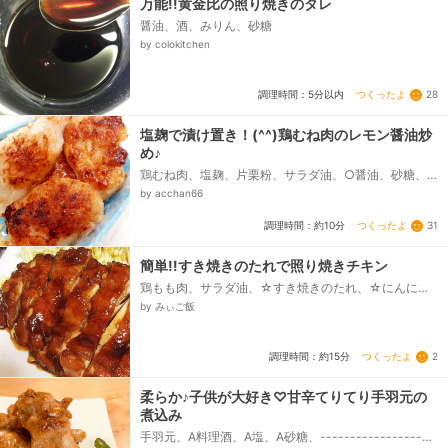
万能!!黄金比の照り焼きのタレ
醤油、酒、みりん、砂糖
by colokitchen
つくったよ
28
調理時間：5分以内
塩麹で漬け置き！(^^)鶏むね肉のレモン醤油炒
め♪
鶏むね肉、塩麹、片栗粉、サラダ油、○醤油、砂糖、○
レモン汁
by acchan66
つくったよ
31
調理時間：約10分
簡単!!すき焼きのたれで照り焼きチキン
鶏もも肉、サラダ油、☆すき焼きのたれ、☆にんにく
チューブ
by みぃご飯
つくったよ
2
調理時間：約15分
柔らか♪子供が大好き♡甘辛てりてり手羽元の
煮込み
手羽元、A料理酒、A塩、A砂糖、-----------------