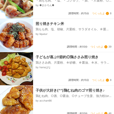
・鶏もも肉、・塩、・コショウ、・酒、・片栗粉、◎ア
スパラ、◎しめじ、◎塩、◎コショウ、サラダ油、☆し
by ●まかろん●
ょう油、☆砂糖、☆酒...
つくったよ
8
調理時間：約15分
照り焼きチキン丼
鶏もも肉、塩、胡椒、片栗粉、サラダオイル、☆醤
油、☆みりん、☆酒、ご飯、白炒り胡麻、刻み海苔
by liqueur
つくったよ
39
調理時間：約10分
子どもが喜ぶ‼節約◎鶏ささみ照り焼き
鶏ささみ肉、片栗粉、☆砂糖、☆醤油、☆水、サラダ
油
by hanaはな
つくったよ
8
調理時間：約15分
子供が大好き(^^)鶏むね肉のゴマ照り焼き♪
鶏むね肉、○酒、○醤油、○チューブ生姜、強力粉(or
薄力粉)、サラダ油、酒(or水)、▲醤油、▲砂糖、みり
by acchan66
ん、▲白すりゴマ、白炒りゴマ(あれば)...
つくったよ
46
調理時間：約10分