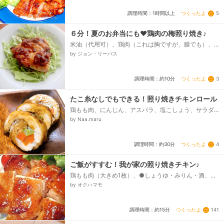
つくったよ
5
調理時間：1時間以上
６分！夏のお弁当にも❤鶏肉の梅照り焼き♪
米油（代用可）、鶏肉（これは胸ですが、腿でも）、
☆キャベツ（代用可）、●梅肉、◎醤油、本みりん、◎
by ジョン・リーバス
酒、◎砂糖...
つくったよ
3
調理時間：約10分
たこ糸なしでもできる！照り焼きチキンロール
鶏もも肉、にんじん、アスパラ、塩こしょう、サラダ
油、●酒、●砂糖、●醤油、●みりん
by Naa.maru
つくったよ
4
調理時間：約30分
ご飯がすすむ！我が家の照り焼きチキン♪
鶏もも肉（大きめ1枚）、●しょうゆ・みりん・酒、●
砂糖
by オクハマモ
つくったよ
141
調理時間：約15分