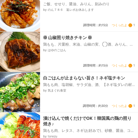
ご飯、せせり、醤油、みりん、刻みのり
by のん７８６ 返レポお休みします
つくったよ
1
調理時間：約15分
ꕥ 山椒照り焼きチキン ꕥ
鶏もも、片栗粉、米油、山椒の実、◯酒、みりん、醤
油、◯砂糖
by はゆのごはん
つくったよ
1
調理時間：約15分
白ごはんが止まらない旨さ！ネギ塩チキン
鶏もも肉、塩胡椒、サラダ油、酒、【ネギ塩ダレの材
料】、刻みネギ、ごま油、胡麻（無くてもok）、砂
by 気まぐれ食堂
糖、酢、塩、鶏がらスープの素、すりおろしニンニク
（チューブタイプ可）...
つくったよ
1
調理時間：約30分
漬け込んで焼くだけでOK！韓国風の鶏の照り
焼き♪
鶏もも肉、レタス、ネギ(お好みで)、砂糖、醤油、コチ
ュジャン、みりん、酒
by torezu