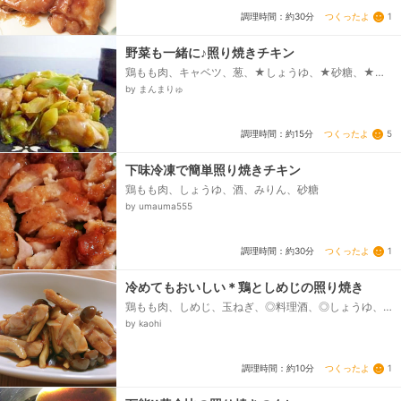
つくったよ
1
調理時間：約30分
野菜も一緒に♪照り焼きチキン
鶏もも肉、キャベツ、葱、★しょうゆ、★砂糖、★み
りん、片栗粉
by まんまりゅ
つくったよ
5
調理時間：約15分
下味冷凍で簡単照り焼きチキン
鶏もも肉、しょうゆ、酒、みりん、砂糖
by umauma555
つくったよ
1
調理時間：約30分
冷めてもおいしい＊鶏としめじの照り焼き
鶏もも肉、しめじ、玉ねぎ、◎料理酒、◎しょうゆ、◎
みりん、◎砂糖
by kaohi
つくったよ
1
調理時間：約10分