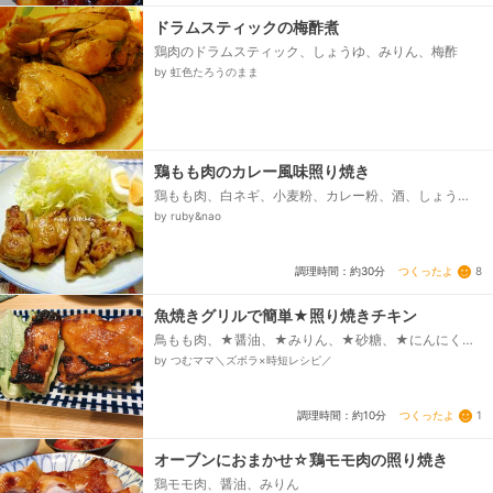
ドラムスティックの梅酢煮
鶏肉のドラムスティック、しょうゆ、みりん、梅酢
by 虹色たろうのまま
鶏もも肉のカレー風味照り焼き
鶏もも肉、白ネギ、小麦粉、カレー粉、酒、しょう
ゆ、砂糖、みりん
by ruby&nao
つくったよ
8
調理時間：約30分
魚焼きグリルで簡単★照り焼きチキン
鳥もも肉、★醤油、★みりん、★砂糖、★にんにくチ
ューブ
by つむママ＼ズボラ×時短レシピ／
つくったよ
1
調理時間：約10分
オーブンにおまかせ☆鶏モモ肉の照り焼き
鶏モモ肉、醤油、みりん