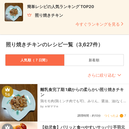
簡単レシピの人気ランキング TOP20
照り焼きチキン
今すぐランキングを見る
照り焼きチキンのレシピ一覧（3,627件）
人気順（７日間）
新着順
さらに絞り込む
離乳食完了期 1歳からの柔らかい照り焼きチキ
1
ン
位
鶏モモ肉(鶏ミンチ肉でも可)、みりん、醤油、油(なく
ても可)
by ☠︎Ｍママ☠︎
つくったよ
7
調理時間：約10分
【幼児食】パリッと食べやすいサッパリ手羽元