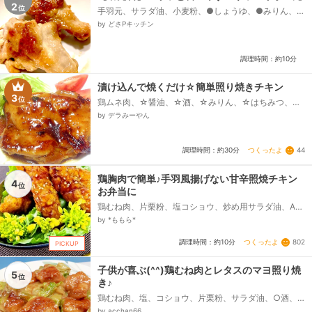
2
位
手羽元、サラダ油、小麦粉、●しょうゆ、●みりん、●
酒、●砂糖、●酢
by どさPキッチン
調理時間：約10分
漬け込んで焼くだけ☆簡単照り焼きチキン
3
位
鶏ムネ肉、☆醤油、☆酒、☆みりん、☆はちみつ、☆
生姜チューブ、☆にんにくチューブ、油
by デラみーやん
つくったよ
44
調理時間：約30分
鶏胸肉で簡単♪手羽風揚げない甘辛照焼チキン
4
位
お弁当に
鶏むね肉、片栗粉、塩コショウ、炒め用サラダ油、A醤
油、Aみりん、Aお酒、A砂糖
by *ももら*
つくったよ
802
調理時間：約10分
PICKUP
子供が喜ぶ(^^)鶏むね肉とレタスのマヨ照り焼
5
位
き♪
鶏むね肉、塩、コショウ、片栗粉、サラダ油、○酒、
みりん、醤油、○チューブにんにく、▲マヨネーズ、
by acchan66