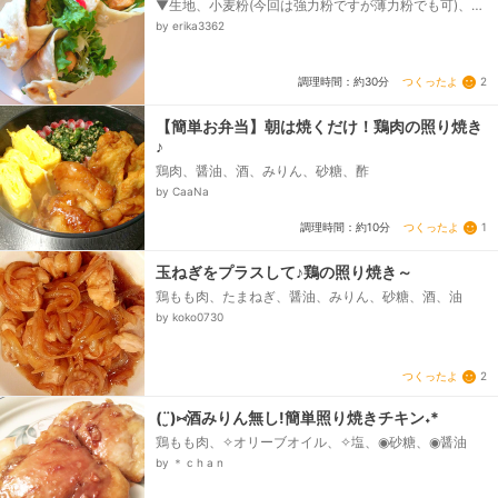
▼生地、小麦粉(今回は強力粉ですが薄力粉でも可)、ぬ
るま湯、塩、▼具材、照り焼きチキン、鶏胸肉、水、
by erika3362
醤油、和風だしの素、砂糖、みりん、片栗粉、キャベ
ツ、レタス...
つくったよ
2
調理時間：約30分
【簡単お弁当】朝は焼くだけ！鶏肉の照り焼き
♪
鶏肉、醤油、酒、みりん、砂糖、酢
by CaaNa
つくったよ
1
調理時間：約10分
玉ねぎをプラスして♪鶏の照り焼き～
鶏もも肉、たまねぎ、醤油、みりん、砂糖、酒、油
by koko0730
つくったよ
2
(¨̮)⑅酒みりん無し!簡単照り焼きチキン˖*
鶏もも肉、✧︎オリーブオイル、✧︎塩、◉砂糖、◉醤油
by ＊ c h a n