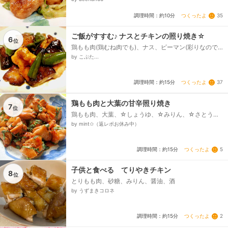
▲レタス...
つくったよ
35
調理時間：約10分
ご飯がすすむ♪ ナスとチキンの照り焼き☆
6
位
鶏もも肉(鶏むね肉でも)、ナス、ピーマン(彩りなので
あれば)、サラダ油、塩コショウ、<合わせ調味料○>、
by こぶた...
○酒、/、みりん、/、醤油、○三温糖、or、砂糖...
つくったよ
37
調理時間：約15分
鶏もも肉と大葉の甘辛照り焼き
7
位
鶏もも肉、大葉、☆しょうゆ、☆みりん、☆さとう、
☆酢
by mint✩（返レポお休み中）
つくったよ
5
調理時間：約15分
子供と食べる てりやきチキン
8
位
とりもも肉、砂糖、みりん、醤油、酒
by うずまきコロネ
つくったよ
2
調理時間：約15分