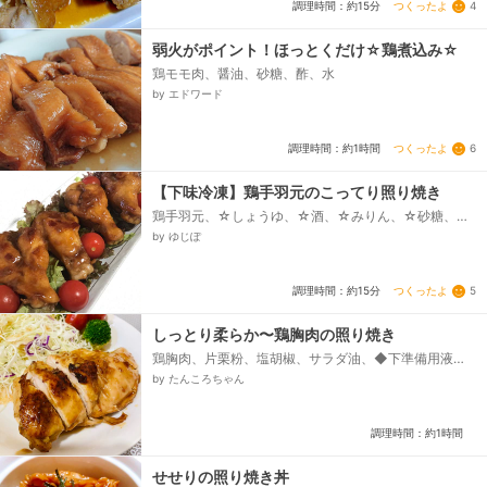
つくったよ
4
調理時間：約15分
弱火がポイント！ほっとくだけ☆鶏煮込み☆
鶏モモ肉、醤油、砂糖、酢、水
by エドワード
つくったよ
6
調理時間：約1時間
【下味冷凍】鶏手羽元のこってり照り焼き
鶏手羽元、☆しょうゆ、☆酒、☆みりん、☆砂糖、サ
ラダ油
by ゆじぽ
つくったよ
5
調理時間：約15分
しっとり柔らか〜鶏胸肉の照り焼き
鶏胸肉、片栗粉、塩胡椒、サラダ油、◆下準備用液、-
水、-塩、-砂糖、◆タレ、-醤油、-酒、-みりん、-砂
by たんころちゃん
糖...
調理時間：約1時間
せせりの照り焼き丼