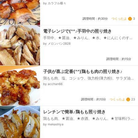
by カラフル蝶々
つくったよ
3
調理時間：約30分
電子レンジで(^^♪手羽中の照り焼き
手羽中、★醤油、★みりん、★水、★にんにくのすり
おろし（チューブでも可）
by メロンパン2828
調理時間：約15分
子供が喜ぶ定番(^^)鶏もも肉の照り焼き♪
鶏もも肉、塩、コショウ、強力粉(薄力粉)、サラダ油、
○醤油、砂糖、○料理酒、○ハチミツ
by acchan66
つくったよ
23
調理時間：約10分
レンチンで簡単♪鶏もも照り焼き
鶏もも肉、★醤油、★赤酒、★みりん、★甘味料(ラカ
ンカ
by mekashiya