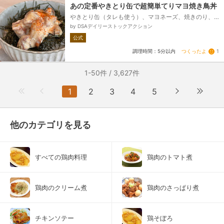
あの定番やきとり缶で超簡単てりマヨ焼き鳥丼
やきとり缶（タレも使う）、マヨネーズ、焼きのり、
ごはん、七味唐辛子（お好み）
by DSAデイリーストックアクション
公式
つくったよ
1
調理時間：5分以内
1-50件 / 3,627件
1
2
3
4
5
他のカテゴリを見る
すべての鶏肉料理
鶏肉のトマト煮
鶏肉のクリーム煮
鶏肉のさっぱり煮
チキンソテー
鶏そぼろ