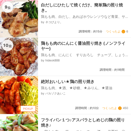
白だしにひたして焼くだけ、簡単鶏の照り焼
9
位
き。
鶏もも肉、白だし、あればホウレンソウなど青菜、サ
ラダ油
by ネコびより。
つくったよ
6
調理時間：約15分
鶏もも肉のにんにく醤油照り焼き (ノンフライ
10
位
ヤー)
鶏もも肉、にんにく すりおろし チューブ、しょう
ゆ、酒、みりん、砂糖、塩、こしょう
by hideok888
調理時間：約1時間
絶対おいしい★鶏の照り焼き
鶏もも肉、★酒、★砂糖、★みりん、★醤油
by バカゾクあいこ
つくったよ
450
調理時間：約10分
PICKUP
フライパン１つ♪アスパラとしめじの鶏の照り
焼き♪