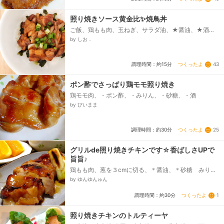
照り焼きソース黄金比✨焼鳥丼
ご飯、鶏もも肉、玉ねぎ、サラダ油、★醤油、★酒、
★みりん、★砂糖、海苔、ねぎ
by しお．
つくったよ
43
調理時間：約15分
ポン酢でさっぱり鶏モモ照り焼き
鶏モモ肉、・ポン酢、・みりん、・砂糖、・酒
by びいまま
つくったよ
25
調理時間：約30分
グリルde照り焼きチキンです☆香ばしさUPで
旨旨♪
鶏もも肉、葱を３cmに切る、＊醤油、＊砂糖 みり
ん、＊生姜チューブ、☆醤油、☆砂糖 みりん
by ゆんゆんゅん
つくったよ
1
調理時間：約30分
照り焼きチキンのトルティーヤ