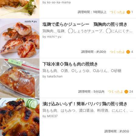
-、油、酢、料理酒、砂糖、醤油、------------------
by ko-so-ka-mama
--、かいわれ大根...
つくったよ
1
調理時間：1時間以上
塩麹で柔らかジューシー 鶏胸肉の照り焼き
鶏胸肉、塩麹、◯しょうがチューブ、◯にんにくチュ
ーブ、◯しょうゆ、◯酒、◯はちみつ(砂糖でも
by michi＊yu
可)、オリーブオイル、米粉、片栗粉...
つくったよ
4
調理時間：約30分
下味冷凍◇鶏もも肉の照焼き
鶏もも肉、○酒、○しょうゆ、○みりん、○砂糖
by taka5chan
つくったよ
24
調理時間：5分以内
漬け込みいらず！簡単パリパリ鶏の照り焼き
鶏もも肉、はちみつ、濃口醤油、料理酒、にんにく、
しょうが
by MOE37
調理時間：約30分