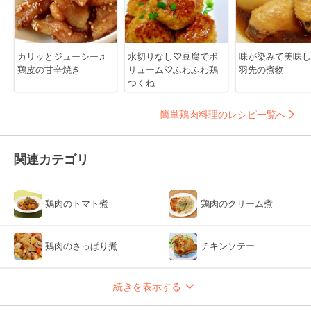
カリッとジューシー♫
水切りなし♡豆腐でボ
味が染みて美味し
鶏皮の甘辛焼き
リューム♡ふわふわ鶏
羽先の煮物
つくね
簡単鶏肉料理のレシピ一覧へ
関連カテゴリ
鶏肉のトマト煮
鶏肉のクリーム煮
鶏肉のさっぱり煮
チキンソテー
続きを表示する