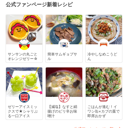
公式ファンページ新着レシピ
サンサンの丸ごと
簡単サムギョプサ
冷やしなめこうど
オレンジゼリー☆
ル
ん
ゼリーアイスミッ
【減塩】なすと絹
ごはんが進む！イ
クスで★シャリぷ
揚げのピリ辛お味
ワシ缶×カブの葉で
る一口アイス
噌汁
即席おかず