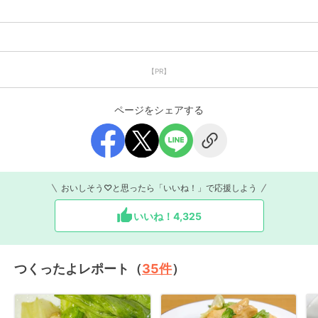
【PR】
ページをシェアする
おいしそう♡と思ったら「いいね！」で応援しよう
いいね！
4,325
つくったよレポート（
35
件
）