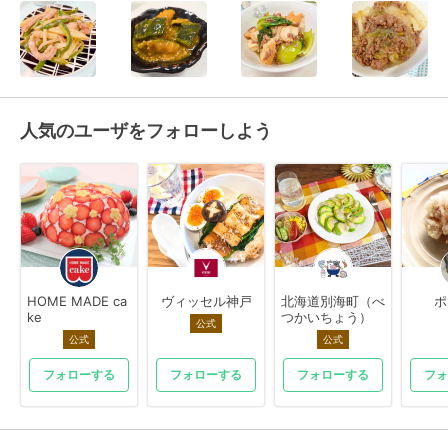
人気のユーザをフォローしよう
HOME MADE ca
ヴィッセル神戸
北海道別海町（べ
ポ
ke
つかいちょう）
公式
公式
公式
フォローする
フォローする
フォローする
フォ