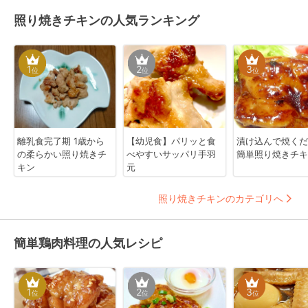
照り焼きチキンの人気ランキング
1
2
3
位
位
位
離乳食完了期 1歳から
【幼児食】パリッと食
漬け込んで焼く
の柔らかい照り焼きチ
べやすいサッパリ手羽
簡単照り焼きチキ
キン
元
照り焼きチキンのカテゴリへ
簡単鶏肉料理の人気レシピ
1
2
3
位
位
位