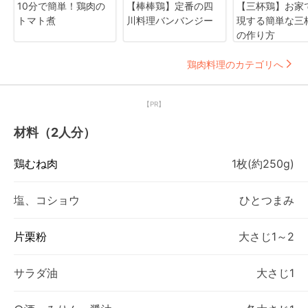
10分で簡単！鶏肉の
【棒棒鶏】定番の四
【三杯鶏】お家
トマト煮
川料理バンバンジー
現する簡単な三
の作り方
鶏肉料理のカテゴリへ
【PR】
材料（2人分）
鶏むね肉
1枚(約250g)
塩、コショウ
ひとつまみ
片栗粉
大さじ1～2
サラダ油
大さじ1