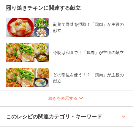
照り焼きチキンに関連する献立
副菜で野菜を摂取！「鶏肉」が主役の
献立
今晩は和食で！「鶏肉」が主役の献立
どの部位を使う！？「鶏肉」が主役の
献立
続きを表示する
keyboard_arrow_up
このレシピの関連カテゴリ・キーワード