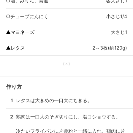
○酒、みりん、醤油
各大さじ1
○チューブにんにく
小さじ1/4
▲マヨネーズ
大さじ1
▲レタス
2～3枚(約120g)
【PR】
作り方
1
レタスは大きめの一口大にちぎる。
2
鶏肉は一口大のそぎ切りにし、塩コショウする。

冷たいフライパンに片栗粉と一緒に入れ、鶏肉に片