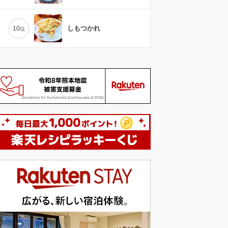
しもつかれ
10
位