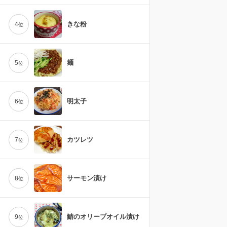
きな粉
4
位
麺
5
位
明太子
6
位
カツレツ
7
位
サーモン漬け
8
位
鯖のオリーブオイル漬け
9
位