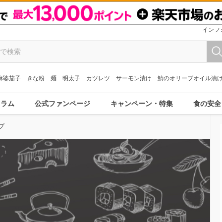
インフ
麻婆茄子
きな粉
麺
明太子
カツレツ
サーモン漬け
鯖のオリーブオイル漬
コラム
公式ファンページ
キャンペーン・特集
食の安全
プ