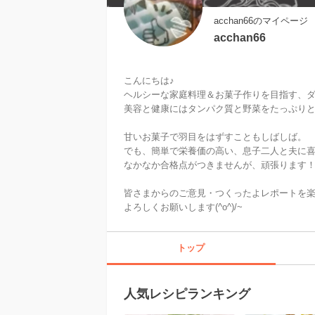
acchan66のマイページ
acchan66
こんにちは♪

ヘルシーな家庭料理＆お菓子作りを目指す、ダイエ
美容と健康にはタンパク質と野菜をたっぷりと♪
甘いお菓子で羽目をはずすこともしばしば。

でも、簡単で栄養価の高い、息子二人と夫に喜
なかなか合格点がつきませんが、頑張ります！
皆さまからのご意見・つくったよレポートを楽
よろしくお願いします(^o^)/~
トップ
人気レシピランキング