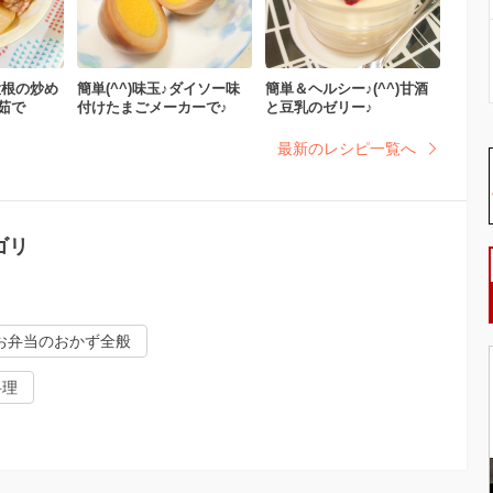
大根の炒め
簡単(^^)味玉♪ダイソー味
簡単＆ヘルシー♪(^^)甘酒
茹で
付けたまごメーカーで♪
と豆乳のゼリー♪
最新のレシピ一覧へ
ゴリ
お弁当のおかず全般
料理