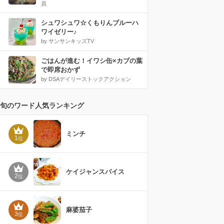
員
シュワシュワ☆くもりんブルーハ
ワイゼリー♪
by サンサンキッズTV
ごはんが進む！イワシ缶×カブの葉
で即席おかず
by DSAデイリーストックアクション
旬のワード人気ランキング
ミンチ
1
位
ケイジャンスパイス
2
位
麻婆茄子
3
位