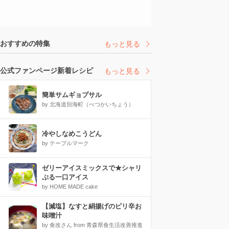
おすすめの特集
もっと見る
公式ファンページ新着レシピ
もっと見る
簡単サムギョプサル
by 北海道別海町（べつかいちょう）
冷やしなめこうどん
by テーブルマーク
ゼリーアイスミックスで★シャリ
ぷる一口アイス
by HOME MADE cake
【減塩】なすと絹揚げのピリ辛お
味噌汁
by 食改さん from 青森県食生活改善推進