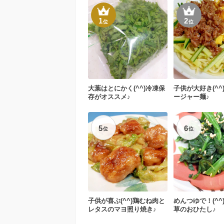
1
2
位
位
大葉はとにかく(^^)冷凍保
子供が大好き(^^
存がオススメ♪
ージャー麺♪
5
6
位
位
子供が喜ぶ(^^)鶏むね肉と
めんつゆで！(^^
レタスのマヨ照り焼き♪
草のおひたし♪