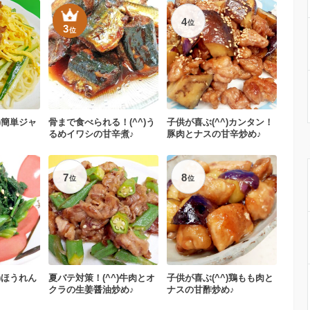
4
位
3
位
)簡単ジャ
骨まで食べられる！(^^)う
子供が喜ぶ(^^)カンタン！
るめイワシの甘辛煮♪
豚肉とナスの甘辛炒め♪
7
8
位
位
)ほうれん
夏バテ対策！(^^)牛肉とオ
子供が喜ぶ(^^)鶏もも肉と
クラの生姜醤油炒め♪
ナスの甘酢炒め♪