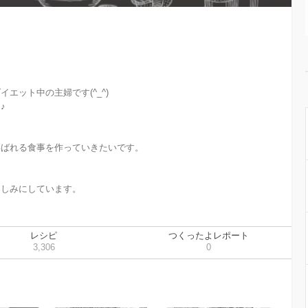
ット中の主婦です(^_^)



ばれる食事を作っていきたいです。



しみにしています。

レシピ
つくったよレポート
3,306
0