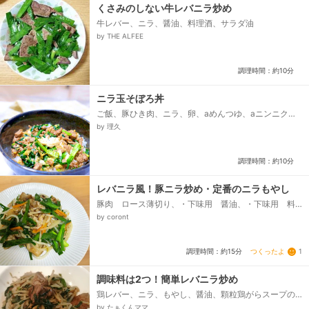
くさみのしない牛レバニラ炒め
牛レバー、ニラ、醤油、料理酒、サラダ油
by THE ALFEE
調理時間：約10分
ニラ玉そぼろ丼
ご飯、豚ひき肉、ニラ、卵、aめんつゆ、aニンニクチ
ューブ、aだしの素、a砂糖
by 理久
調理時間：約10分
レバニラ風！豚ニラ炒め・定番のニラもやし
豚肉 ロース薄切り、・下味用 醤油、・下味用 料
理酒、・下味用 塩こしょう、人参、ニラ、揚げ焼き
by coront
用油、炒め用ごま油、にんにくすりおろし、ウェイパ
ー、スープの素でも可、◉合わせ調味料、・醤油、・オ
イスターソース、・みりん、・料理酒、・水...
つくったよ
1
調理時間：約15分
調味料は2つ！簡単レバニラ炒め
鶏レバー、ニラ、もやし、醤油、顆粒鶏がらスープの
素
by たぁくんママ