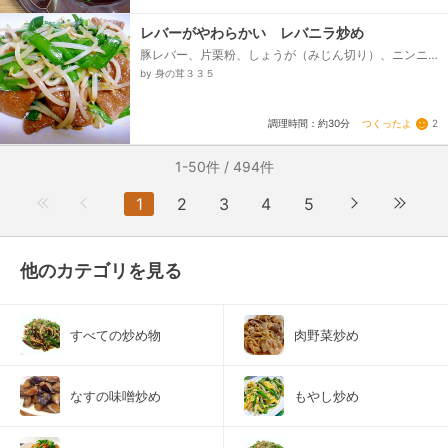
レバーがやわらかい レバニラ炒め
豚レバー、片栗粉、しょうが（みじん切り）、ニンニ
ク（みじん切り）、ニラ、もやし、【レバー下味】、
by 身の茸３３５
しょうゆ・酒・しょうが絞り汁、【味付け】、酒、オ
イスターソース、しょうゆ、顆粒鶏ガラの素、湯、*～
*～*～*～*～*～*～*、サラダ油、ごま油...
つくったよ
2
調理時間：約30分
1-50件 / 494件
1
2
3
4
5
他のカテゴリを見る
すべての炒め物
肉野菜炒め
なすの味噌炒め
もやし炒め