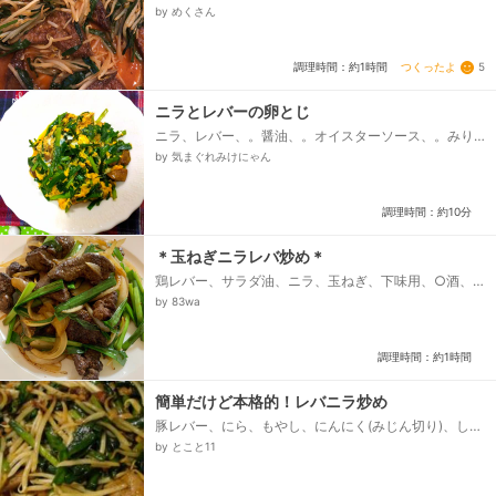
調味料、・水、・醤油、・砂糖、・酒、・みりん
by めくさん
つくったよ
5
調理時間：約1時間
ニラとレバーの卵とじ
ニラ、レバー、。醤油、。オイスターソース、。みり
ん、卵、サラダ油
by 気まぐれみけにゃん
調理時間：約10分
＊玉ねぎニラレバ炒め＊
鶏レバー、サラダ油、ニラ、玉ねぎ、下味用、○酒、○
チューブ生姜、○チューブニンニク、○醤油、片栗粉、
by 83wa
⭐酒、⭐醤油、⭐砂糖...
調理時間：約1時間
簡単だけど本格的！レバニラ炒め
豚レバー、にら、もやし、にんにく(みじん切り)、しょ
うが(みじん切り)、☆酒、☆しょうゆ、☆ごま油、☆
by とこと11
塩こしょう、片栗粉、★酒、★しょうゆ、★さとう...