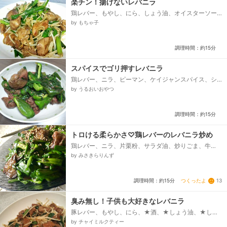
楽チン！揚げないレバニラ
鶏レバー、もやし、にら、しょう油、オイスターソー
ス、砂糖、しょうが(チューブ)、にんにく(チューブ)、
by もちゃ子
塩コショウ、片栗粉...
調理時間：約15分
スパイスでゴリ押すレバニラ
鶏レバー、ニラ、ピーマン、ケイジャンスパイス、シ
ナモン、あらびきこしょう、料理酒、オイスターソー
by うるおいおやつ
ス、片栗粉、胡麻油...
調理時間：約15分
トロける柔らかさ♡鶏レバーのレバニラ炒め
鶏レバー、ニラ、片栗粉、サラダ油、炒りごま、牛
乳、★水、★酒、★みりん、★砂糖、★醤油、★オイ
by みさきらりんず
スターソース、★鶏がらスープの素、★おろしニンニ
ク...
つくったよ
13
調理時間：約15分
臭み無し！子供も大好きなレバニラ
豚レバー、もやし、にら、★酒、★しょう油、★しょ
うが(チューブ)、★にんにく(チューブ)、☆みりん、☆
by チャイミルクティー