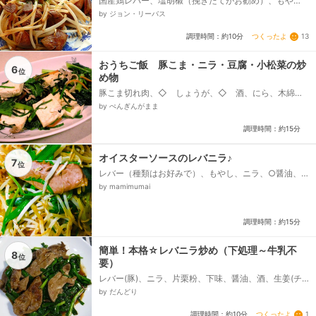
国産鶏レバー、塩胡椒（挽きたてがお勧め）、もや
し、にんにく醤油、炒め用油、あおさ粉
by ジョン・リーバス
つくったよ
13
調理時間：約10分
おうちご飯 豚こま・ニラ・豆腐・小松菜の炒
6
位
め物
豚こま切れ肉、◇ しょうが、◇ 酒、にら、木綿豆
腐、人参、小松菜、◎ こしょう、◎ 粉末だし、◎
by ぺんぎんがまま
しょうゆ、◎ 塩、ごま油、七味唐辛子(好みで）...
調理時間：約15分
オイスターソースのレバニラ♪
7
位
レバー（種類はお好みで）、もやし、ニラ、○醤油、○
酒、○サラダ油、○しょうがすりおろし、○にんにくす
by mamimumai
りおろし、◎砂糖、◎醤油、◎みりん、◎オイスターソ
ース、◎鶏がらスープの素、にんにくみじん切り、片栗
粉...
調理時間：約15分
簡単！本格☆レバニラ炒め（下処理～牛乳不
8
位
要）
レバー(豚)、ニラ、片栗粉、下味、醤油、酒、生姜(チ
ューブ)、たれ、醤油、酒、砂糖、鶏ガラスープの素、
by だんどり
胡椒、生姜(チューブ)...
つくったよ
1
調理時間：約10分