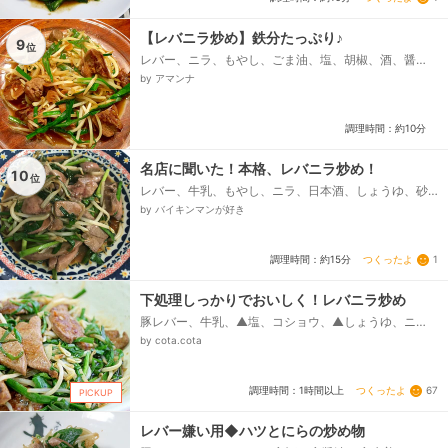
【レバニラ炒め】鉄分たっぷり♪
9
位
レバー、ニラ、もやし、ごま油、塩、胡椒、酒、醤
油、オイスターソース、豆板醤
by アマンナ
調理時間：約10分
名店に聞いた！本格、レバニラ炒め！
10
位
レバー、牛乳、もやし、ニラ、日本酒、しょうゆ、砂
糖、オイスターソース、胡椒、片栗粉、しょうがチュ
by バイキンマンが好き
ーブ、日本酒、塩胡椒、片栗粉、ごま油...
つくったよ
1
調理時間：約15分
下処理しっかりでおいしく！レバニラ炒め
豚レバー、牛乳、▲塩、コショウ、▲しょうゆ、ニ
ラ、もやし、玉ねぎ、塩、コショウ、●しょうゆ、
by cota.cota
酒、砂糖、オイスターソース、●中華スープ（湯に溶
かしたもの）、ゴマ油、サラダ油、片栗粉...
つくったよ
67
調理時間：1時間以上
PICKUP
レバー嫌い用◆ハツとにらの炒め物