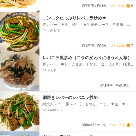
つくったよ
9
調理時間：約15分
ニンニクたっぷりレバニラ炒め★
豚レバー、★酒、醤油、★生姜チューブ、片栗粉、ご
ま油、もやし、ニラ、☆醤油、酒、、☆ダシダ(牛肉だ
by うみ ひま
し)、☆砂糖、☆ニンニクチューブ、☆片栗粉、胡椒...
つくったよ
2
調理時間：約15分
レバニラ風炒め（ニラの変わりにほうれん草）
豚レバー、牛乳、ごま油、もやし、ほうれん草、料理
酒、しょう油、オイスターソース、片栗粉、塩コショ
by もえ P
ウ、白ごま...
調理時間：1時間以上
網焼きレバーのレバニラ炒め
網焼きレバー(豚レバー)、もやし、ニラ、★塩、★一味
唐辛子、ゴマ油
by まゆぱとら
つくったよ
1
調理時間：約10分