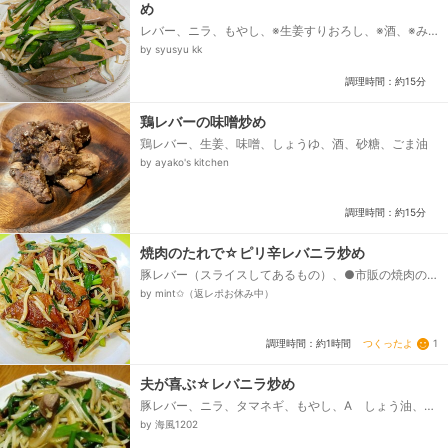
め
レバー、ニラ、もやし、※生姜すりおろし、※酒、※み
りん、※醤油、※鷹の爪輪切り、※豆板醤、※オイスター
by syusyu kk
ソース、片栗粉、水...
調理時間：約15分
鶏レバーの味噌炒め
鶏レバー、生姜、味噌、しょうゆ、酒、砂糖、ごま油
by ayako's kitchen
調理時間：約15分
焼肉のたれで☆ピリ辛レバニラ炒め
豚レバー（スライスしてあるもの）、●市販の焼肉の
タレ、もやし、ニラ、☆市販の焼肉のタレ、☆コチュ
by mint✩（返レポお休み中）
ジャン、☆こしょう、サラダ油、片栗粉...
つくったよ
1
調理時間：約1時間
夫が喜ぶ☆レバニラ炒め
豚レバー、ニラ、タマネギ、もやし、A しょう油、
A 砂糖、A 酒、A テンメンジャン、A ごま油、
by 海風1202
A 塩、コショウ...