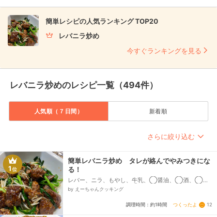
簡単レシピの人気ランキング TOP20
レバニラ炒め
今すぐランキングを見る
レバニラ炒めのレシピ一覧（494件）
人気順（７日間）
新着順
さらに絞り込む
簡単レバニラ炒め タレが絡んでやみつきにな
1
る！
位
レバー、ニラ、もやし、牛乳、◯醤油、◯酒、◯に
んにく（すりおろし）、◯しょうが（ネリチュー
by えーちゃんクッキング
ブ）、△鶏ガラスープの素、△醤油、△みりん、△オ
イスターソース、△砂糖、片栗粉、ゴマ油...
つくったよ
12
調理時間：約1時間