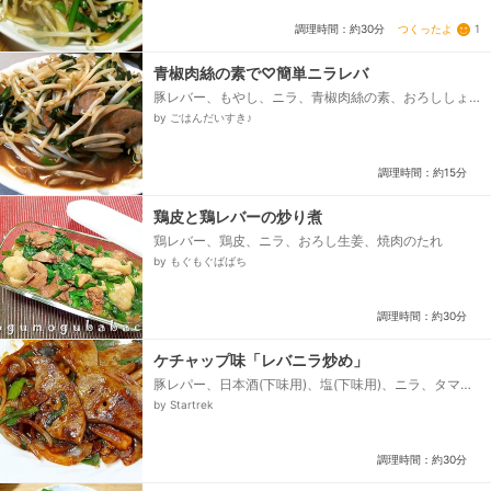
つくったよ
1
調理時間：約30分
青椒肉絲の素で♡簡単ニラレバ
豚レバー、もやし、ニラ、青椒肉絲の素、おろししょ
うが、おろしにんにく
by ごはんだいすき♪
調理時間：約15分
鶏皮と鶏レバーの炒り煮
鶏レバー、鶏皮、ニラ、おろし生姜、焼肉のたれ
by もぐもぐばばち
調理時間：約30分
ケチャップ味「レバニラ炒め」
豚レパー、日本酒(下味用)、塩(下味用)、ニラ、タマネ
ギ(中)、ニンニク、オリーブオイル、塩、味の素、ケチ
by Startrek
ャップ、コショウ、濃口醤油...
調理時間：約30分