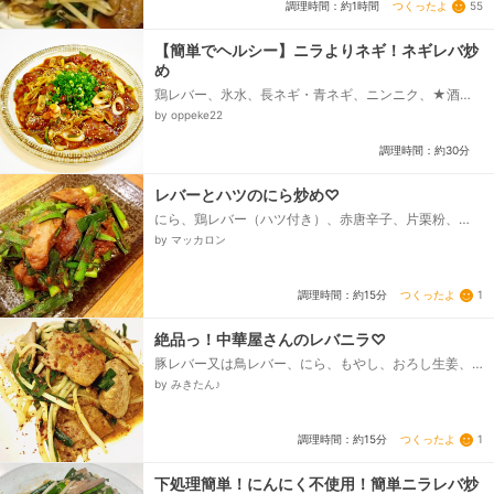
つくったよ
55
調理時間：約1時間
【簡単でヘルシー】ニラよりネギ！ネギレバ炒
め
鶏レバー、氷水、長ネギ・青ネギ、ニンニク、★酒・
醤油・おろし生姜、片栗粉、サラダ油、☆酒・醤油・
by oppeke22
タカラ本みりん、☆オイスターソース、☆豆板醤・鶏
がらスープの素、ごま油・白いり胡麻、一味唐辛子...
調理時間：約30分
レバーとハツのにら炒め♡
にら、鶏レバー（ハツ付き）、赤唐辛子、片栗粉、☆
調味料☆、料理酒、砂糖、しょうゆ、塩胡椒
by マッカロン
つくったよ
1
調理時間：約15分
絶品っ！中華屋さんのレバニラ♡
豚レバー又は鳥レバー、にら、もやし、おろし生姜、
おろしにんにく、豆板醤、片栗粉、●酒、●醤油、●塩
by みきたん♪
胡椒、★酒、★醤油、★オイスターソース、★砂糖...
つくったよ
1
調理時間：約15分
下処理簡単！にんにく不使用！簡単ニラレバ炒