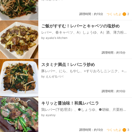
つくったよ
2
調理時間：約15分
ご飯がすすむ！レバーとキャベツの塩炒め
レバー、春キャベツ、A）しょうゆ、A）酒、薄力粉、
B）鶏ガラスープの素（ウェイパーもok）、B）塩、ご
by ayako's kitchen
ま油、薄力粉＋水...
調理時間：約15分
スタミナ満点！レバニラ炒め
豚レバー、にら、もやし、⭐すりおろしニンニク、⭐す
りおろし生姜、⭐オイスターソース、⭐醤油、⭐酒、⭐み
by えんぜるパパ
りん、ごま油、小麦粉、牛乳...
調理時間：約10分
キリッと醤油味！和風レバニラ
鶏レバー(下処理済）、●しょうゆ、●胡椒、片栗粉、
ニラ、もやし、にんにく、ごま油、□酒、□醤油、□砂
by ayatoy
糖、□粗挽き黒胡椒...
つくったよ
3
調理時間：約15分