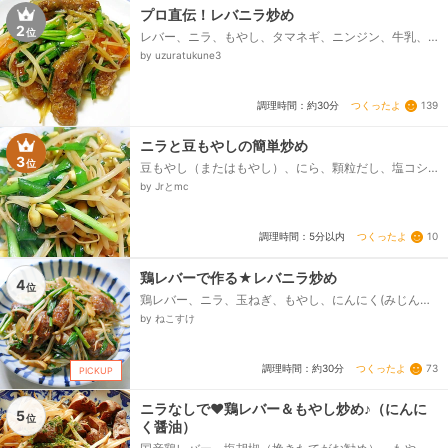
プロ直伝！レバニラ炒め
2
位
レバー、ニラ、もやし、タマネギ、ニンジン、牛乳、
塩・こしょう、サラダ油、片栗粉、しょうが、ニンニ
by uzuratukune3
ク、★水、★醤油、★オイスターソース、★酒、★砂
糖、★鶏ガラスープの素、★片栗粉...
つくったよ
139
調理時間：約30分
ニラと豆もやしの簡単炒め
3
位
豆もやし（またはもやし）、にら、顆粒だし、塩コシ
ョウ、醤油、油
by Jrとmc
つくったよ
10
調理時間：5分以内
鶏レバーで作る★レバニラ炒め
4
位
鶏レバー、ニラ、玉ねぎ、もやし、にんにく(みじん切
り）、しょうが(みじん切り）、塩こしょう(鶏レバー下
by ねこすけ
味用）、片栗粉、★しょうゆ、★酒、★オイスターソ
ース、★鶏ガラスープの素(顆粒)、★砂糖、サラダ油、
塩コショウ...
つくったよ
73
調理時間：約30分
PICKUP
ニラなしで❤鶏レバー＆もやし炒め♪（にんに
5
位
く醤油）