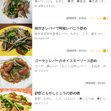
豚ハツ、にら、もやし、◆酒、◆醤油、◆生姜（すり
おろし）、☆酒、☆醤油、☆砂糖、☆コショウ、塩、
by 徒然なるままに
サラダ油、ごま油...
つくったよ
2
調理時間：約30分
味付きレバーで時短レバニラ炒め
味付き甘辛生姜煮レバー、もやし、ニラ、春キャベ
ツ、■調味料、香味ペースト、生姜チューブ、胡椒、
by mami.s☆
ガーリックパウダー、ごま油...
つくったよ
2
調理時間：約15分
ゴーヤとレバーのオイスターソース炒め
ゴーヤ、豚レバー（もしくは牛レバー）、玉ねぎ、片
栗粉、ごま油、＜下味＞、★しょうゆ、酒、★しょう
by グルヤマ
が、にんにく（すりおろし）、＜あわせ調味料＞、◎オ
イスターソース、◎酒、◎しょうゆ、砂糖...
調理時間：約15分
砂肝ともやしとニラの炒め物
砂肝、もやし、ニラ、にんにく、●しょうゆ、●チュー
ブ生姜、○しょうゆ、○塩、こしょう、サラダ油
by メリッコ