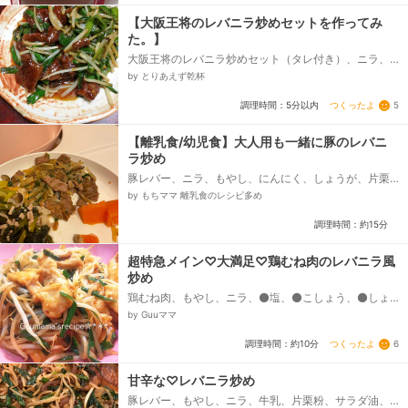
【大阪王将のレバニラ炒めセットを作ってみ
た。】
大阪王将のレバニラ炒めセット（タレ付き）、ニラ、
もやし、千切り生姜、酒
by とりあえず乾杯
つくったよ
5
調理時間：5分以内
【離乳食/幼児食】大人用も一緒に豚のレバニ
ラ炒め
豚レバー、ニラ、もやし、にんにく、しょうが、片栗
粉、★味噌、★醤油、★みりん、★料理酒、★砂糖、
by もちママ 離乳食のレシピ多め
ごま油...
調理時間：約15分
超特急メイン♡大満足♡鶏むね肉のレバニラ風
炒め
鶏むね肉、もやし、ニラ、⚫塩、⚫こしょう、⚫しょ
うがチューブ、片栗粉、ごま油、すりおろしにんにく
by Guuママ
(チューブでもOK)、☆酒、☆砂糖、☆醤油、☆オイス
ターソース...
つくったよ
6
調理時間：約10分
甘辛な♡レバニラ炒め
豚レバー、もやし、ニラ、牛乳、片栗粉、サラダ油、⭐️