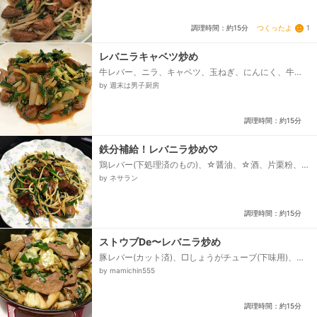
砂糖、☆酢、☆しょう油、☆鶏がらスープの素、☆オ
イスターソース、片栗粉、牛乳、ごま油...
つくったよ
1
調理時間：約15分
レバニラキャベツ炒め
牛レバー、ニラ、キャベツ、玉ねぎ、にんにく、牛
乳、サラダ油、塩・胡椒、焼肉のたれ（★）、みりん
by 週末は男子厨房
（★）、酒（★）、砂糖（★）...
調理時間：約15分
鉄分補給！レバニラ炒め♡
鶏レバー(下処理済のもの)、☆醤油、☆酒、片栗粉、
油、ニラ(5cm幅くらいに切る)、もやし、塩コショウ、
by ネサラン
オイスターソース、ほんだし、ごま油...
調理時間：約15分
ストウブDe〜レバニラ炒め
豚レバー(カット済)、□しょうがチューブ(下味用)、□
醤油、生姜スライス、キャベツ(1/2カット物)、水、ニ
by mamichin555
ラ、◇中華スープの素、◇醤油、○オイスターソー
ス、○ごま油、サラダ油...
調理時間：約15分