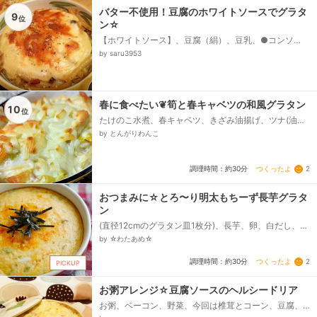
バター不使用！豆腐のホワイトソースでグラタ
9
位
ン☆
【ホワイトソース】、豆腐（絹）、豆乳、●コンソ
メ、●塩コショウ、【グラタンの具】、マカロニ、ベ
by saru3953
ーコン、しめじ、タマネギ、●醤油、●塩コショウ、ピ
ザ用チーズ、パン粉、パセリ...
春に食べたい❦筍と春キャベツの和風グラタン
10
位
たけのこ水煮、春キャベツ、きざみ油揚げ、ツナ(油漬
け)、ピザ用チーズ《お好み量で》、❥❥❥❥ ソース
by とんがりわんこ
の、牛乳、or、豆乳、白だし(濃縮かけつゆ4倍タイ
プ)、薄力粉、塩コショウ《味の調整用》...
つくったよ
2
調理時間：約30分
おつまみに☆とろ〜り明太もちーず長芋グラタ
ン
(直径12cmのグラタン皿1枚分)、長芋、卵、白だし、醤
油、明太子、ピザ用チーズ、万能ねぎ、しゃぶしゃぶ
by ☆わたあめ☆
用薄切り餅、刻み海苔...
つくったよ
2
調理時間：約30分
PICKUP
お粥アレンジ☆豆腐ソースのヘルシードリア
お粥、ベーコン、野菜、今回は椎茸とコーン、豆腐、
味噌、スライスチーズ