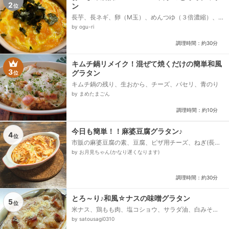
2
ン
位
長芋、長ネギ、卵（M玉）、めんつゆ（３倍濃縮）、
ごま油、塩、シュレッドチーズ、マヨネーズ、刻みの
by ogu-ri
り又はもみのり...
調理時間：約30分
キムチ鍋リメイク！混ぜて焼くだけの簡単和風
3
グラタン
位
キムチ鍋の残り、生おから、チーズ、パセリ、青のり
by まめたまごん
調理時間：約10分
今日も簡単！！麻婆豆腐グラタン♪
4
位
市販の麻婆豆腐の素、豆腐、ピザ用チーズ、ねぎ(長ネ
ギや刻みネギお好きなのOK)
by お月見ちゃん(かなり遅くなります)
調理時間：約30分
とろ～り♪和風☆ナスの味噌グラタン
5
位
米ナス、鶏もも肉、塩コショウ、サラダ油、白みそ
（西京味噌）、砂糖、だし汁、牛乳、とろけるチー
by satousagi0310
ズ、粉チーズ、粗びき黒コショウ...