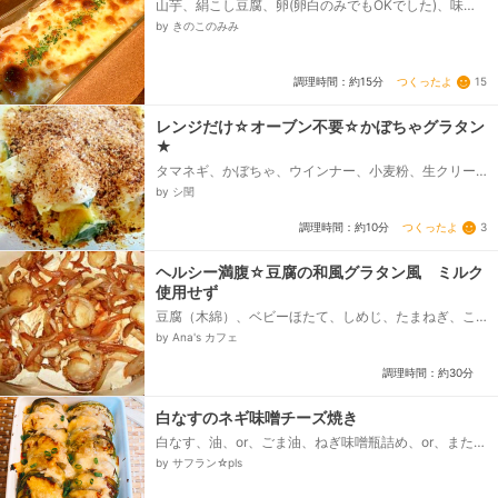
山芋、絹こし豆腐、卵(卵白のみでもOKでした)、味
噌、麺つゆ(二倍希釈)、とろけるチーズ、青のり
by きのこのみみ
つくったよ
15
調理時間：約15分
レンジだけ☆オーブン不要☆かぼちゃグラタン
★
タマネギ、かぼちゃ、ウインナー、小麦粉、生クリー
ム、塩こしょう、パン粉、マヨネーズ、溶けるチーズ
by シ閏
つくったよ
3
調理時間：約10分
ヘルシー満腹☆豆腐の和風グラタン風 ミルク
使用せず
豆腐（木綿）、ベビーほたて、しめじ、たまねぎ、こ
ぶだし（粉末）、醤油
by Ana's カフェ
調理時間：約30分
白なすのネギ味噌チーズ焼き
白なす、油、or、ごま油、ねぎ味噌瓶詰め、or、または
（・味噌、・みりん、・長ネギ、刻み）、シュレッド
by サフラン☆pls
チーズ...