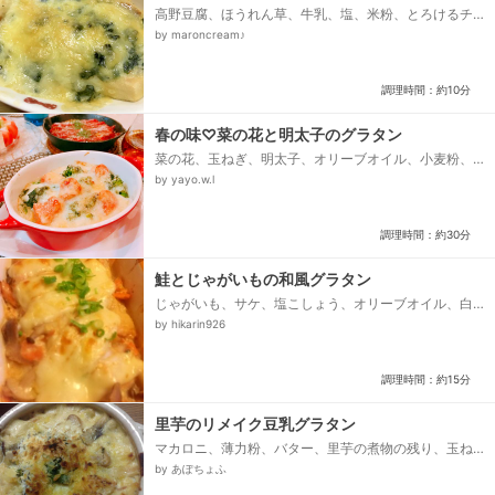
高野豆腐、ほうれん草、牛乳、塩、米粉、とろけるチ
ーズ
by maroncream♪
調理時間：約10分
春の味♡菜の花と明太子のグラタン
菜の花、玉ねぎ、明太子、オリーブオイル、小麦粉、
牛乳、塩胡椒、とろけるチーズ、粉チーズ
by yayo.w.l
調理時間：約30分
鮭とじゃがいもの和風グラタン
じゃがいも、サケ、塩こしょう、オリーブオイル、白
ねぎ、しめじ、バター、牛乳、だし汁、卵黄、みそ、
by hikarin926
粉チーズ、とろけるチーズ、青ねぎの小口切り...
調理時間：約15分
里芋のリメイク豆乳グラタン
マカロニ、薄力粉、バター、里芋の煮物の残り、玉ね
ぎ、しめじ、ベーコン、豆乳、塩こしょう、チキンコ
by あぽちょふ
ンソメ、オリーブオイル、⭐️パン粉、⭐️バター...