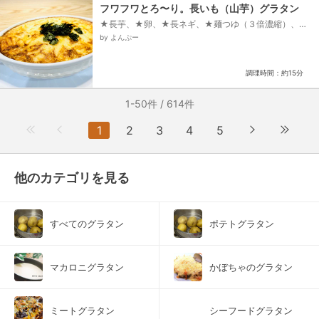
フワフワとろ〜り。長いも（山芋）グラタン
★長芋、★卵、★長ネギ、★麺つゆ（３倍濃縮）、塩
昆布、ピザ用チーズ
by よんぷー
調理時間：約15分
1-50件 / 614件
1
2
3
4
5
他のカテゴリを見る
すべてのグラタン
ポテトグラタン
マカロニグラタン
かぼちゃのグラタン
ミートグラタン
シーフードグラタン