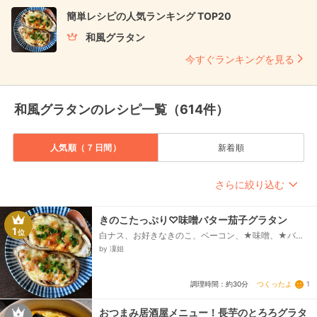
簡単レシピの人気ランキング TOP20
和風グラタン
今すぐランキングを見る
和風グラタンのレシピ一覧（614件）
人気順（７日間）
新着順
さらに絞り込む
きのこたっぷり♡味噌バター茄子グラタン
1
位
白ナス、お好きなきのこ、ベーコン、★味噌、★バタ
ー、★めんつゆ（3倍）、サラダ油、チーズ
by 凜姐
つくったよ
1
調理時間：約30分
おつまみ居酒屋メニュー！長芋のとろろグラタ