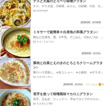
ナスと大葉のとろ〜り味噌グラタン
ナス、サラダ油、○味噌、みりん、○砂糖、○水、大
葉、マカロニ、ホワイトソース、ピザ用チーズ
by yuuiruyan
調理時間：約1時間
ミキサーで超簡単☆白身魚の和風グラタン♪
鯛など白身魚、酒、○牛乳、○ごはん、○めんつゆ、ビ
ザ用チーズ、パン粉
by ｋｅｉｋａｎａ♪
調理時間：約15分
豚肉と白菜とえのきのとろとろクリームグラタ
ン♪
豚ロース切落し、⇒塩コショー、⇒小麦粉、⇒サラダ
油、白菜、えのきだけ、⇒塩コショー、水、牛乳、顆
by ちえ'sキッチン
粒コンソメ、クリームチーズ(個装タイプ)、ピザ用チー
ズ、パン粉、乾燥パセリ...
つくったよ
5
調理時間：約30分
長芋を使って味噌風味マカロニグラタン
長芋、玉ねぎ、ウィンナー、早ゆでタイプのマカロ
ニ、水、味噌、牛乳、バター、薄力粉、ピザ用チー
by ちまきんぐ163