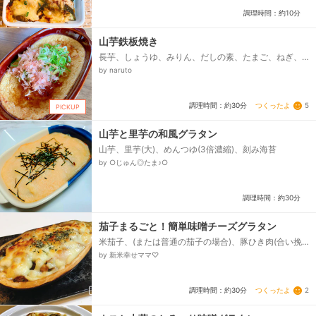
調理時間：約10分
山芋鉄板焼き
長芋、しょうゆ、みりん、だしの素、たまご、ねぎ、
かつおぶし、ポン酢
by naruto
つくったよ
5
調理時間：約30分
PICKUP
山芋と里芋の和風グラタン
山芋、里芋(大)、めんつゆ(3倍濃縮)、刻み海苔
by ○じゅん◎たま♪○
調理時間：約30分
茄子まるごと！簡単味噌チーズグラタン
米茄子、(または普通の茄子の場合)、豚ひき肉(合い挽
き肉でもOK)、ミニトマト、●味噌、砂糖、酒、●牛
by 新米幸せママ♡
乳、●にんにくチューブ、●醤油、油、ピザ用チーズ、
粉チーズ、パセリ粉末など...
つくったよ
2
調理時間：約30分