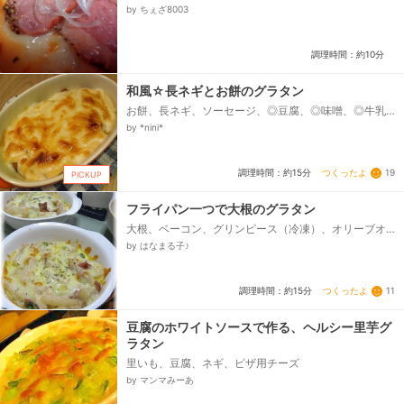
の素、かっぱえびせん、里芋の煮物（他の煮物等、有
by ちぇざ8003
ればで〇）、葱、スライス、とろけるチーズ...
調理時間：約10分
和風☆長ネギとお餅のグラタン
お餅、長ネギ、ソーセージ、◎豆腐、◎味噌、◎牛乳、
溶けるチーズ、バターｏｒマーガリン
by *nini*
つくったよ
19
調理時間：約15分
PICKUP
フライパン一つで大根のグラタン
大根、ベーコン、グリンピース（冷凍）、オリーブオ
イル、無塩バター、小麦粉、塩、コンソメスープの素
by はなまる子♪
（顆粒）、森永のおいしい牛乳、・よつ葉乳業、北海
道十勝３種のチーズ のびーる、ドライパセリ...
つくったよ
11
調理時間：約15分
豆腐のホワイトソースで作る、ヘルシー里芋グ
ラタン
里いも、豆腐、ネギ、ピザ用チーズ
by マンマみーあ