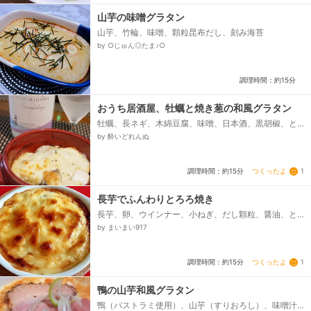
山芋の味噌グラタン
山芋、竹輪、味噌、顆粒昆布だし、刻み海苔
by ○じゅん◎たま♪○
調理時間：約15分
おうち居酒屋、牡蠣と焼き葱の和風グラタン
牡蠣、長ネギ、木綿豆腐、味噌、日本酒、黒胡椒、と
ろけるチーズ（モッツァレラチーズ）
by 酔いどれんぬ
つくったよ
1
調理時間：約15分
長芋でふんわりとろろ焼き
長芋、卵、ウインナー、小ねぎ、だし顆粒、醤油、と
ろけるスライスチーズ、マヨネーズ
by まいまい917
つくったよ
1
調理時間：約15分
鴨の山芋和風グラタン
鴨（パストラミ使用）、山芋（すりおろし）、味噌汁