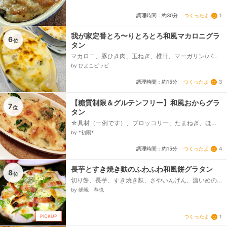
つくったよ
1
調理時間：約30分
我が家定番とろ〜りとろとろ和風マカロニグラ
6
位
タン
マカロニ、豚ひき肉、玉ねぎ、椎茸、マーガリン(バタ
ー)、小麦粉、牛乳、ほんだし、味の素、塩、とけるチ
by ひよこピッピ
ーズ...
つくったよ
3
調理時間：約15分
【糖質制限＆グルテンフリー】和風おからグラ
7
位
タン
☆具材（一例です）、ブロッコリー、たまねぎ、ほう
れん草、サーモン、えび、しめじ、☆ホワイトソース
by *初陽*
の材料、おからパウダー、豆乳、味噌、マヨネーズ、
☆トッピング、とろけるチーズ、粗挽きおからパウダ
つくったよ
4
調理時間：約15分
ー（あれば）...
長芋とすき焼き麩のふわふわ和風餅グラタン
8
位
切り餅、長芋、すき焼き麩、さやいんげん、濃いめの
かつお出汁、厚切りベーコン、醤油麹、(A)ジンジャー
by 嵯峨 恭也
パウダー、(A)塩麹、(A)白胡椒、溶けるスライスチー
ズ、バター、粗挽き黒胡椒、パセリ...
PICKUP
つくったよ
1