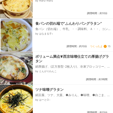
by maru-maru
調理時間：約10分
食パンの切れ端で”ふんわりパングラタン”
食パン（切れ端）、牛乳、・・調味料、Ａ・・、コン
ソメスープの素（顆粒）、マヨネーズ、塩、こしょ
by はなまる子♪
う、・・・・・・・、・よつ葉乳業、北海道十勝３種
のチーズ のびーる、ドライパセリ...
つくったよ
15
調理時間：約10分
ボリューム満点❦西京味噌仕立ての厚揚げグラ
タン
絹厚揚げ、(正方形型･2枚入り)、冷凍ブロッコリー、ス
ライスベーコン、玉ねぎ 中サイズ 1/2玉、ピザ用チ
by とんがりわんこ
ーズ〔お好みで〕、サラダ油、❥❥❥❥ ホワイトソー
スの、西京味噌、└→信州みそ(白)で代用するときは、
調理時間：約1時間
顆粒こんぶだし、薄力粉、牛乳、または、豆乳...
ツナ味噌グラタンㅤ
絹豆腐、ツナ、大葉、●みりん、●味噌、●白ごま、●
マヨネーズ、溶けるチーズ、刻み海苔
by はーと○︎︎◌
調理時間：約15分