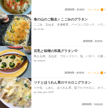
ズ、万能ねぎ...
つくったよ
1
調理時間：約30分
春の山のご馳走♬こごみのグラタン
こごみ、玉ねぎ、冷凍椎茸、ベーコンブロック、ハウ
スのグラタン
by re-ko.
調理時間：約30分
豆乳と味噌の和風グラタン♡
鳥もも肉、玉ねぎ、ブロッコリー、塩、バター、小麦
粉、◯豆乳、◯味噌、チーズ
by nmkrm
つくったよ
4
調理時間：約30分
ツナとほうれん草のマカロニグラタン
ツナ缶、しめじ、ほうれん草、茹でたマカロニ、ホワ
イトソース、塩コショウ、とろけるチーズ、バター
by toku-jiro-0707
調理時間：5分以内