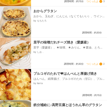
つくったよ
3
調理時間：約15分
おからグラタン
おから、玉ねぎ、にんじん（なくてもいい）、ウイン
ナー、コンソメ、塩コショウ、豆乳か牛乳、ケチャッ
by もちたろ
プ、チーズ...
調理時間：約30分
里芋の味噌だれチーズ焼き（愛媛産）
里芋（愛媛産）、★味噌、★みりん、★醤油、とろけ
るチーズ（国産）、パセリ
by しお．
つくったよ
2
調理時間：約30分
プルコギのたれで♥はんぺんと厚揚げ焼き
はんぺん、絹厚揚げ、プルコギのたれ（甘口）、プル
コギのたれ（辛口）、とろけるチーズ、マヨネーズ
by liarra
（細く絞り出す）、冷凍トウモロコシ...
調理時間：約15分
鉄分補給に♪高野豆腐とほうれん草のグラタン