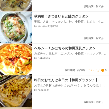
調理時間：約30分
秋満載！さつまいもと鮭のグラタン
玉葱、人参、さつまいも、鮭、小松菜、しめじ、牛
乳、小麦粉、チーズ
by さわやか太郎8851
調理時間：約30分
ヘルシー☆かぼちゃの和風豆乳グラタン
カボチャ、玉ねぎ、ニンジン、小松菜（ホウレン草、
チンゲン菜もOK）、ベーコン、豆乳、味噌（合せor白
by furby0505
味噌）、塩コショウ、とろけるチーズ...
つくったよ
9
調理時間：約30分
昨日のおでんは今日の【和風グラタン♬】
おでんの具材（練物やじゃがいも）、おでんの出汁、
牛乳（豆乳可）、小麦粉、ペンネ、刻んだベーコン
by nobuco☆
（あれば）、パン粉（無くても可）、チーズ、オリー
ブオイル（無くても可）...
調理時間：約30分