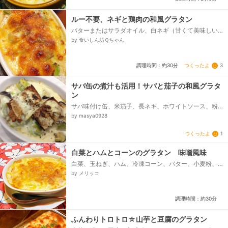
ルー不要、ネギと鶏肉の和風グラタン
バターまたはサラダオイル、白ネギ（甘くて美味しい
もの）、鶏肉（胸、ももお好みで）小さ目、塩コショ
by 食いしん坊Ｑちゃん
ウ、小麦粉、牛乳、チキンスープの素、白みそ（甘目
で色の薄い好みのものでも）、お好みの溶けるチー
ズ、好みでマヨネーズ...
つくったよ
3
調理時間：約30分
サバ缶の煮汁も活用！サバと茄子の和風グラタ
ン
サバ味付け缶、米茄子、長ネギ、ホワイトソース、粉
チーズ、粗挽き胡椒
by masya0928
つくったよ
1
白菜とハムとコーンのグラタン 味噌風味
白菜、玉ねぎ、ハム、冷凍コーン、バター、小麦粉、
牛乳、味噌、塩、こしょう、ピザ用チーズ、オリーブ
by メリッコ
オイル...
調理時間：約30分
ふんわりトロトロ☆山芋と豆腐のグラタン