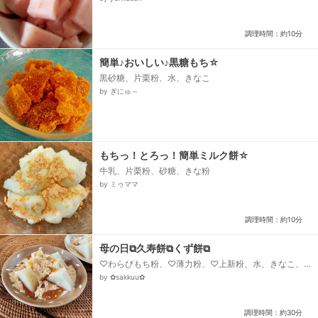
調理時間：約10分
簡単♪おいしい♪黒糖もち☆
黒砂糖、片栗粉、水、きなこ
by ぎにゅ～
もちっ！とろっ！簡単ミルク餅☆
牛乳、片栗粉、砂糖、きな粉
by ミゥママ
調理時間：約10分
母の日⧉久寿餅⧉くず餅⧉
♡わらびもち粉、♡薄力粉、♡上新粉、水、きなこ、
黒蜜
by ✿sakkuu✿
調理時間：約30分