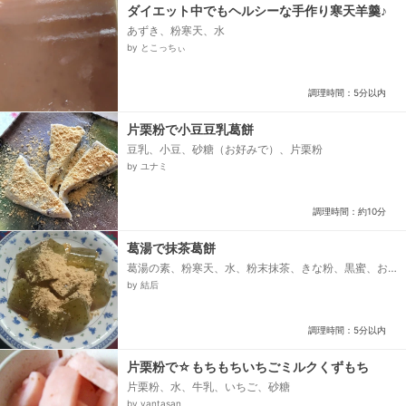
ダイエット中でもヘルシーな手作り寒天羊羹♪
あずき、粉寒天、水
by とこっちぃ
調理時間：5分以内
片栗粉で小豆豆乳葛餅
豆乳、小豆、砂糖（お好みで）、片栗粉
by ユナミ
調理時間：約10分
葛湯で抹茶葛餅
葛湯の素、粉寒天、水、粉末抹茶、きな粉、黒蜜、お
湯
by 結后
調理時間：5分以内
片栗粉で☆もちもちいちごミルクくずもち
片栗粉、水、牛乳、いちご、砂糖
by yantasan