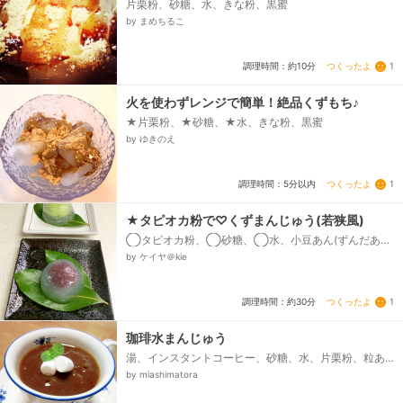
片栗粉、砂糖、水、きな粉、黒蜜
by まめちるこ
つくったよ
1
調理時間：約10分
火を使わずレンジで簡単！絶品くずもち♪
★片栗粉、★砂糖、★水、きな粉、黒蜜
by ゆきのえ
つくったよ
1
調理時間：5分以内
★タピオカ粉で♡くずまんじゅう(若狭風)
◯タピオカ粉、◯砂糖、◯水、小豆あん(ずんだあ
ん)
by ケイヤ＠kie
つくったよ
1
調理時間：約30分
珈琲水まんじゅう
湯、インスタントコーヒー、砂糖、水、片栗粉、粒あ
ん(缶詰)、ミニマシュマロ
by miashimatora