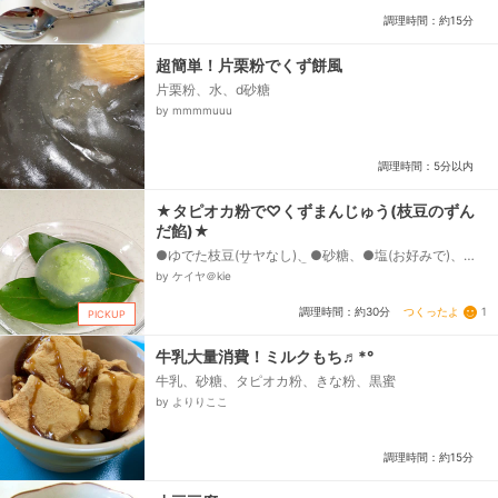
調理時間：約15分
超簡単！片栗粉でくず餅風
片栗粉、水、d砂糖
by mmmmuuu
調理時間：5分以内
★タピオカ粉で♡くずまんじゅう(枝豆のずん
だ餡)★
●ゆでた枝豆(サヤなし)、●砂糖、●塩(お好みで)、◯
タピオカ粉、◯砂糖、◯水
by ケイヤ＠kie
つくったよ
1
調理時間：約30分
PICKUP
牛乳大量消費！ミルクもち♬*°
牛乳、砂糖、タピオカ粉、きな粉、黒蜜
by よりりここ
調理時間：約15分