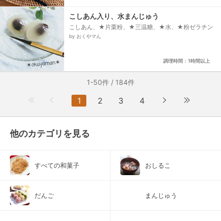
こしあん入り、水まんじゅう
こしあん、★片栗粉、★三温糖、★水、★粉ゼラチン
by おくやマん
調理時間：1時間以上
1-50件 / 184件
1
2
3
4
他のカテゴリを見る
すべての和菓子
おしるこ
だんご
まんじゅう