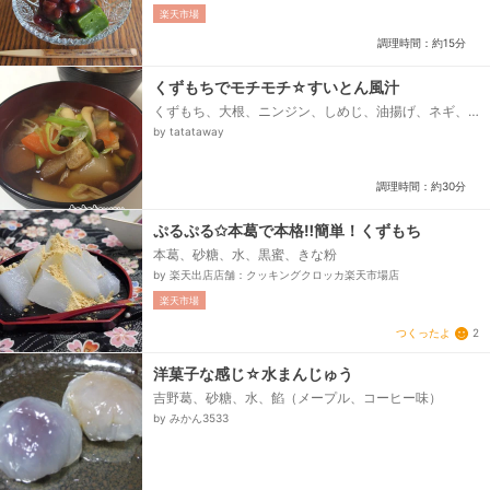
楽天市場
調理時間：約15分
くずもちでモチモチ☆すいとん風汁
くずもち、大根、ニンジン、しめじ、油揚げ、ネギ、
出汁醤油、みりん、水
by tatataway
調理時間：約30分
ぷるぷる✩本葛で本格‼簡単！くずもち
本葛、砂糖、水、黒蜜、きな粉
by 楽天出店店舗：クッキングクロッカ楽天市場店
楽天市場
つくったよ
2
洋菓子な感じ☆水まんじゅう
吉野葛、砂糖、水、餡（メープル、コーヒー味）
by みかん3533