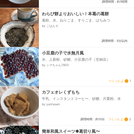
調理時間：約1時間
わらび餅よりおいしい！本葛の葛餅
葛粉、水、ねりごま、すりごま、はちみつ
by ごはんそ
調理時間：5分以内
小豆鹿の子で水無月風
水、上新粉、砂糖、小豆鹿の子（甘納豆）
by シマちゃん7803
つくったよ
1
カフェオレくずもち
牛乳、インスタントコーヒー、砂糖、片栗粉、水
by yantasan
つくったよ
2
調理時間：約10分
簡単和風スイーツ✽葛切り風〜