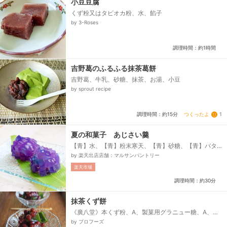
小豆豆腐
くず粉又はタピオカ粉、水、餡子
by 3-Roses
調理時間：約1時間
吉野葛のふるふる抹茶葛餅
吉野葛、牛乳、砂糖、抹茶、お湯、小豆
by sprout recipe
つくったよ
1
調理時間：約15分
夏の和菓子 あじさい羹
【青】水、【青】粉末寒天、【青】砂糖、【青】バタ
フライピーエキスパウダー、【紫】水、【紫】粉末寒
by 楽天出店店舗：マルサンパントリー
天、【紫】砂糖、【紫】バタフライピーエキスパウダ
楽天市場
ー、【紫】レモン汁、白あん、■使用した焼き型、ア
ルブリットマルシェ型16cm...
調理時間：約30分
抹茶くず餅
《廣八堂》本くず粉、A、製菓用グラニュー糖、A、
《小山園》抹茶さみどり、水
by プロフーズ