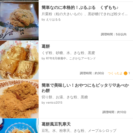
簡単なのに本格的！ぷるぷる くずもち♪
片栗粉（粒の大きいもの）、黒砂糖(できれば粉タイ
プ）、水、きな粉
by えりはるる
調理時間：5分以内
葛餅
くず粉、砂糖、水、きな粉、黒蜜
by R7年8月稼働中。こざかなアーモンド
つくったよ
1
調理時間：約30分
簡単で美味しい！おやつにもピッタリ♡あべか
わ餅
切り餅、お湯、きな粉、黒糖
by venico2015
調理時間：約10分
葛餅風豆乳寒天
豆乳、水、粉寒天、きな粉、メープルシロップ