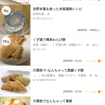
吉野本葛を使った本格葛餅レシピ
9
位
吉野本葛、水
by 雪だるまちゃん
調理時間：1時間以上
くず湯で簡単わらび餅
10
位
本葛（葛粉）、くず湯の粉（砂糖入り）、水、きな
粉、黒胡麻
by ぴよんぴ
つくったよ
1
調理時間：約10分
片栗粉で♪なんちゃって黒糖くず餅
（ ）内は重量比、黒糖パウダー、片栗粉、水、塩、
きな粉
by tara@minfannote
つくったよ
1
調理時間：約10分
片栗粉でなんちゃって葛餅