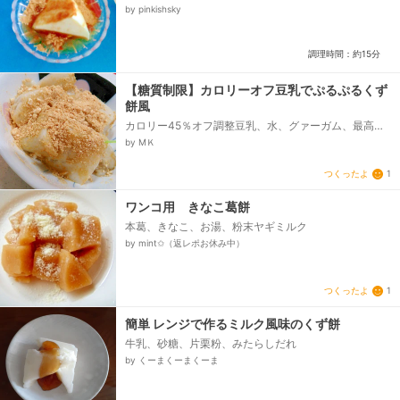
by pinkishsky
調理時間：約15分
【糖質制限】カロリーオフ豆乳でぷるぷるくず
餅風
カロリー45％オフ調整豆乳、水、グァーガム、最高級
粉末粉寒天、人工甘味料、【仕上げに】、きな粉、人
by МＫ
工甘味料...
つくったよ
1
ワンコ用 きなこ葛餅
本葛、きなこ、お湯、粉末ヤギミルク
by mint✩（返レポお休み中）
つくったよ
1
簡単 レンジで作るミルク風味のくず餅
牛乳、砂糖、片栗粉、みたらしだれ
by くーまくーまくーま