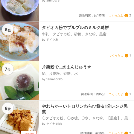
by amnos73
つくったよ
2
調理時間：約1時間
タピオカ粉でプルプルのミルク葛餅
6
位
牛乳、タピオカ粉、砂糖、きな粉、黒蜜
by ドイツ友
つくったよ
1
片栗粉で…水まんじゅう☆
7
位
餡、片栗粉、砂糖、水
by tamanoriko
つくったよ
1
調理時間：約15分
やわらか～いトロリンわらび餅＆1分レンジ黒
8
位
蜜
〇タピオカ粉、〇砂糖、〇水、きな粉、【黒蜜】、黒
砂糖、水
by ケイヤ＠kie
つくったよ
2
調理時間：約10分
PICKUP