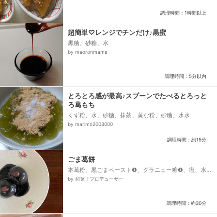
調理時間：1時間以上
超簡単♡レンジでチンだけ♪黒蜜
黒糖、砂糖、水
by maoronmama
調理時間：5分以内
とろとろ感が最高♪スプーンでたべるとろっと
ろ葛もち
くず粉、水、砂糖、抹茶、黄な粉、砂糖、氷水
by marimo2008000
調理時間：約15分
ごま葛餅
本葛粉、黒ごまペースト❶、グラニュー糖❶、塩、水
❶、黒ごまペースト❷、黒煎りごま、グラニュー糖❷、
by 和菓子プロデューサー
水飴、片栗粉、水❷、醤油、みりん、鹿の子...
調理時間：約30分