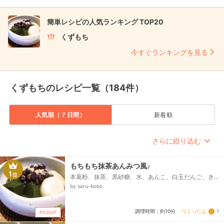
簡単レシピの人気ランキング TOP20
くずもち
今すぐランキングを見る
くずもちのレシピ一覧（184件）
人気順（７日間）
新着順
さらに絞り込む
もちもち抹茶あんみつ風♪
1
位
本葛粉、抹茶、黒砂糖、水、あんこ、白玉だんご、き
な粉
by saru-bobo
つくったよ
1
調理時間：約10分
PICKUP