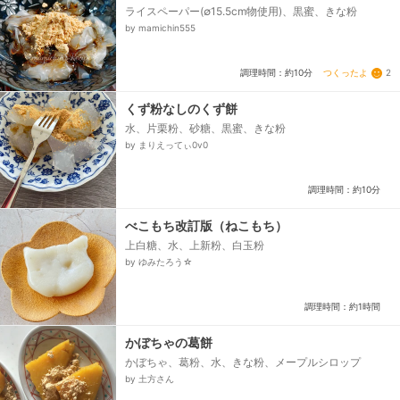
ライスペーパー(∅15.5cm物使用)、黒蜜、きな粉
by mamichin555
つくったよ
2
調理時間：約10分
くず粉なしのくず餅
水、片栗粉、砂糖、黒蜜、きな粉
by まりえってぃ0v0
調理時間：約10分
べこもち改訂版（ねこもち）
上白糖、水、上新粉、白玉粉
by ゆみたろう☆
調理時間：約1時間
かぼちゃの葛餅
かぼちゃ、葛粉、水、きな粉、メープルシロップ
by 土方さん