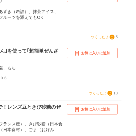
♡
あずき（缶詰）、抹茶アイス、
フルーツを添えてもOK
つくったよ
5
あん｣を使って｢超簡単ぜんざ
お気に入りに追加
塩、もち
１０６
つくったよ
13
で！レンズ豆ときび砂糖のぜ
お気に入りに追加
フランス産）、きび砂糖（日本食
（日本食材）、ごま（お好み
汁（お好みで）