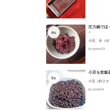
圧力鍋でほ
♪
4
位
小豆、水（ゆ
by yamori33
小豆を炊飯
5
位
小豆（約２カ
by zunda34