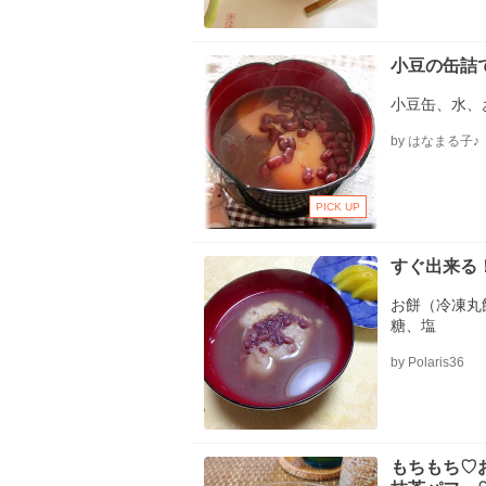
小豆の缶詰
小豆缶、水、
by はなまる子♪
PICK UP
すぐ出来る
お餅（冷凍丸
糖、塩
by Polaris36
もちもち♡