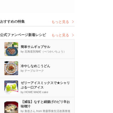
おすすめの特集
もっと見る
公式ファンページ新着レシピ
もっと見る
簡単サムギョプサル
by 北海道別海町（べつかいちょう）
冷やしなめこうどん
by テーブルマーク
ゼリーアイスミックスで★シャリ
ぷる一口アイス
by HOME MADE cake
【減塩】なすと絹揚げのピリ辛お
味噌汁
by 食改さん from 青森県食生活改善推進