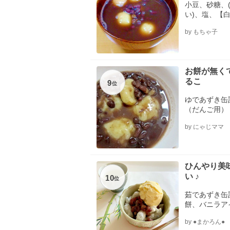
小豆、砂糖、
い)、塩、【
by もちゃ子
お餅が無く
るこ
9
位
ゆであずき缶
（だんご用）
by にゃじママ
ひんやり美
い ♪
10
位
茹であずき缶
餅、バニラア
by ●まかろん●