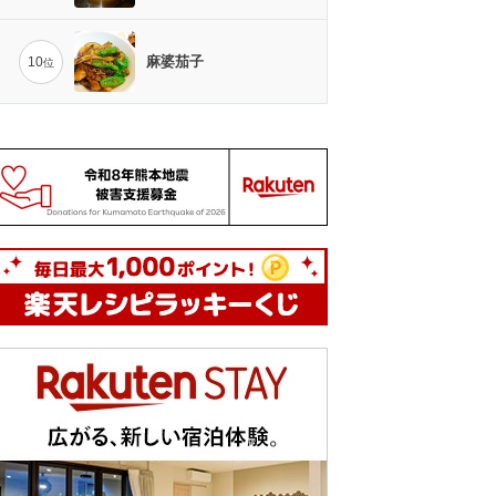
麻婆茄子
10
位