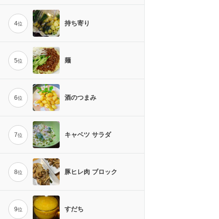
持ち寄り
4
位
麺
5
位
酒のつまみ
6
位
キャベツ サラダ
7
位
豚ヒレ肉 ブロック
8
位
すだち
9
位