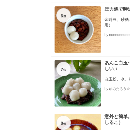
圧力鍋で時
6
位
金時豆、砂糖
用）
by nonnonnonn
あんこ白玉
しい♫
7
位
白玉粉、水、
by ゆみたろう☆
意外と簡単
しるこ）
8
位