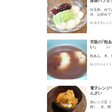
抹茶パフェ
白玉粉、ゆで
水、お好みで
by あずきレシピ
市販の｢粒
い」 ♪♪
粒あん、水、
by ひろりん１
電子レンジ
んざい
赤レンズ豆（
材）、水、餅
で）、レモン