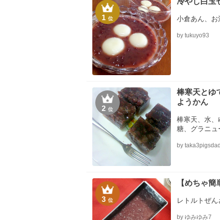
冷やし白玉
1
小倉あん、お
位
by tukuyo93
棒寒天とゆ
ようかん
2
位
棒寒天、水、
糖、グラニュ
by taka3pigsda
【めちゃ簡
3
レトルトぜん
位
by ゆみゆみ7