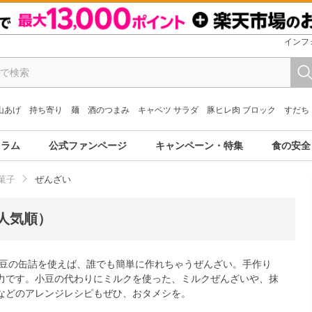
インフ
山あげ
持ち寄り
麺
酒のつまみ
キャベツ サラダ
豚ヒレ肉 ブロック
すだち
コラム
公式ファンページ
キャンペーン・特集
食の安全
菓子
ぜんざい
人気順）
小豆の缶詰を使えば、誰でも簡単に作れちゃうぜんざい。手作り
力です。小豆の代わりにミルクを使った、ミルクぜんざいや、抹
などのアレンジレシピもぜひ、おタメシを。