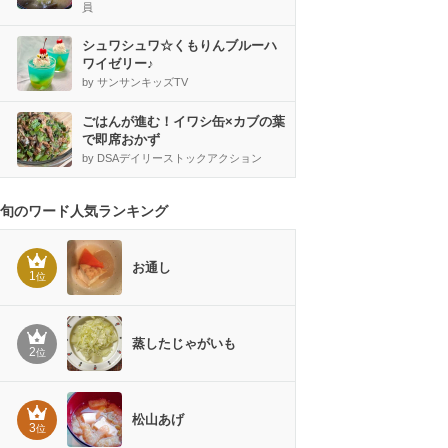
員
シュワシュワ☆くもりんブルーハ
ワイゼリー♪
by サンサンキッズTV
ごはんが進む！イワシ缶×カブの葉
で即席おかず
by DSAデイリーストックアクション
旬のワード人気ランキング
お通し
1
位
蒸したじゃがいも
2
位
松山あげ
3
位