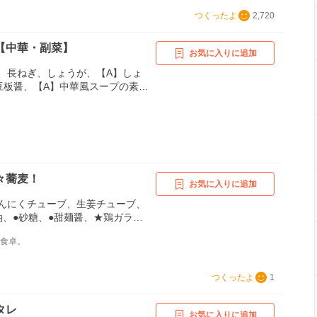
★鶏がらスープの素、水溶き片栗
つくったよ
2,720
ー油
【中華・副菜】
お気に入りに追加
、長ねぎ、しょうが、【A】しょ
豆板醤、【A】中華風スープの素
、【A】甜麺醤、ごま油
々蕎麦！
お気に入りに追加
んにくチューブ、生姜チューブ、
油、●砂糖、●甜麺醤、★鶏ガラス
めんつゆ(4倍濃縮)、★練りゴマ、
な食卓。
、無調整豆乳（なければ牛乳）、
小ネギ、蕎麦（乾麺)、ごま油、ラ
つくったよ
1
タレ
お気に入りに追加