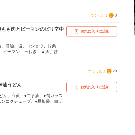
つくったよ
3
)鶏もも肉とピーマンのピリ辛中
お気に入りに追加
酒、醤油、塩、コショウ、片栗
、ピーマン、玉ねぎ、▲酒、醤
豆板醤
つくったよ
28
辛油うどん
お気に入りに追加
どん、卵黄、●ごま油、●鶏ガラス
ニンニクチューブ、●豆板醤、白ご