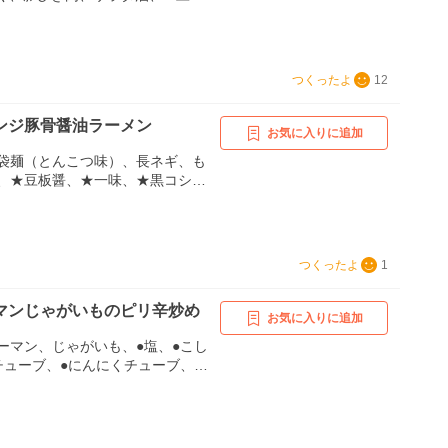
、B:豆豉醬(あれば)、醤油、C:
らスープ、C:水、砂糖、ごま油、水
つくったよ
12
ンジ豚骨醤油ラーメン
お気に入りに追加
袋麺（とんこつ味）、長ネギ、も
、★豆板醤、★一味、★黒コショ
、海苔
つくったよ
1
マンじゃがいものピリ辛炒め
お気に入りに追加
ーマン、じゃがいも、●塩、●こし
チューブ、●にんにくチューブ、●
、○みりん、○砂糖、○醤油、水溶き