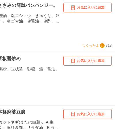
ささみの簡単バンバンジー。
お気に入りに追加
理酒、塩コショウ、きゅうり、＠
）、＠ゴマ油、＠醤油、＠酢、＠
、＠豆板醤、＠すりおろしニンニ
つくったよ
318
豆板醤炒め
お気に入りに追加
栗粉、豆板醤、砂糖、酒、醤油、
本格麻婆豆腐
お気に入りに追加
カットネギ(または白葱)、A:生
にく、豚ひき肉、サラダ油、B:豆板