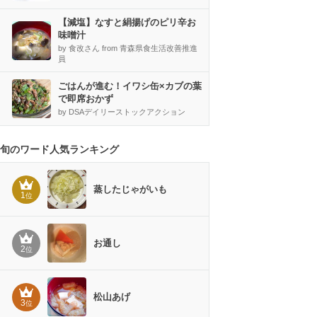
【減塩】なすと絹揚げのピリ辛お
味噌汁
by 食改さん from 青森県食生活改善推進
員
ごはんが進む！イワシ缶×カブの葉
で即席おかず
by DSAデイリーストックアクション
旬のワード人気ランキング
蒸したじゃがいも
1
位
お通し
2
位
松山あげ
3
位