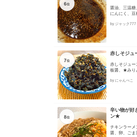
6
位
醤油、三温糖
にんにく、豆
by ジャック777
赤しそジュ
7
位
赤しそジュー
板醤、★みり
酒、ごま
by にゃんぺこ
辛い物が好
ン★
8
位
チキンラーメ
醤、卵、ごま