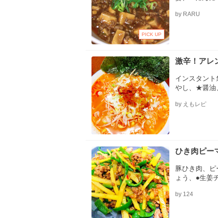
醤、B:甜麺醤
by RARU
酒、C:鶏が
溶き片栗粉
PICK UP
激辛！アレ
インスタント
やし、★醤油
ウ、★ラー油
by えもレピ
ひき肉ピー
豚ひき肉、ピ
ょう、●生姜
豆板醤、○酒
by 124
片栗粉