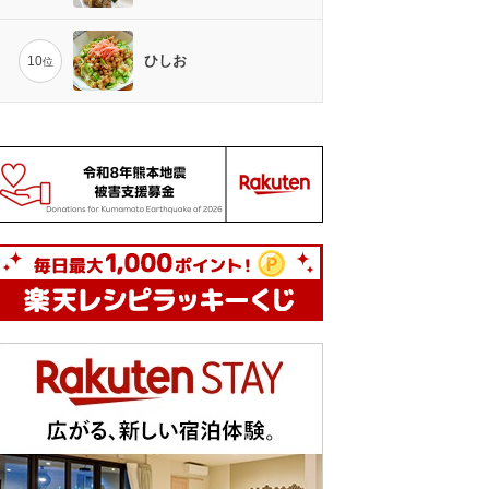
ひしお
10
位