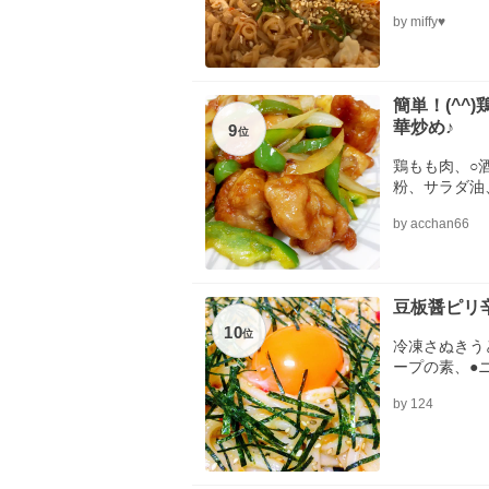
お酢
by miffy♥
簡単！(^^
華炒め♪
9
位
鶏もも肉、○
粉、サラダ油
油、砂糖、▲
by acchan66
豆板醤ピリ
10
位
冷凍さぬきう
ープの素、●
ま、刻み海苔
by 124