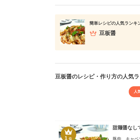
簡単レシピの人気ランキ
豆板醤
豆板醤のレシピ・作り方の人気ラ
人
甜麺醤なし
1
豚肉、キャベ
位