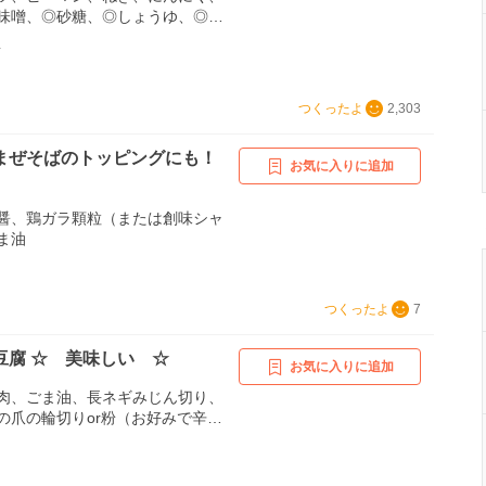
味噌、◎砂糖、◎しょうゆ、◎酒、
板醤
Y
つくったよ
2,303
まぜそばのトッピングにも！
お気に入りに追加
醤、鶏ガラ顆粒（または創味シャ
ま油
つくったよ
7
豆腐 ☆ 美味しい ☆
お気に入りに追加
肉、ごま油、長ネギみじん切り、
鷹の爪の輪切りor粉（お好みで辛さ
ニクみじん切り（チューブ可）、♪
り（チューブ可）、★水、★醤
砂糖、★オイスターソース、★コ