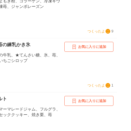
よもぎ粉、コラーゲン、冷凍キウ
凍苺、ジャンボレーズン
つくったよ
9
苺の練乳かき氷
お気に入りに追加
の牛乳、★てんさい糖、氷、苺、
いちごシロップ
つくったよ
1
ルト
お気に入りに追加
マーマレードジャム、フルグラ、
セッククッキー、焼き栗、苺