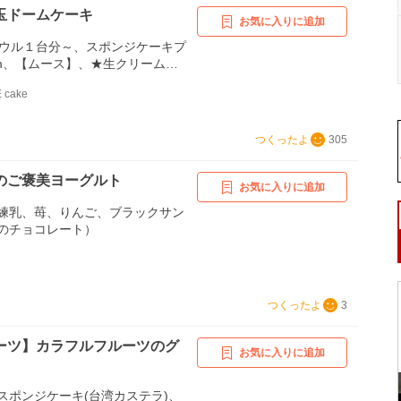
玉ドームケーキ
お気に入りに追加
ボウル１台分～、スポンジケーキプ
cm、【ムース】、★生クリーム、★
ーパウダー）、★いちご、★練
 cake
汁、★ゼラチンリーフ、【飾
、バナナ、レモン汁
つくったよ
305
のご褒美ヨーグルト
お気に入りに追加
練乳、苺、りんご、ブラックサン
のチョコレート）
つくったよ
3
ーツ】カラフルフルーツのグ
お気に入りに追加
スポンジケーキ(台湾カステラ)、