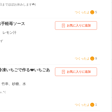
ちご、甘夏、はちみつ、シナモン
月23日までほぼお休みします☘️)
つくったよ
5
お手軽苺ソース
お気に入りに追加
、レモン汁
んず
つくったよ
9
冷凍いちごで作る❤️いちごあ
お気に入りに追加
)、竹串、砂糖、水
 ꗜ .*☾
つくったよ
1