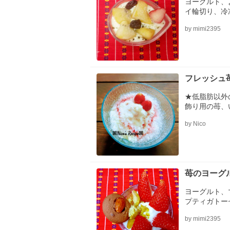
ヨーグルト、
イ輪切り、冷
by mimi2395
フレッシュ
★低脂肪以外
飾り用の苺、
by Nico
苺のヨーグ
ヨーグルト、
プティガトー
by mimi2395