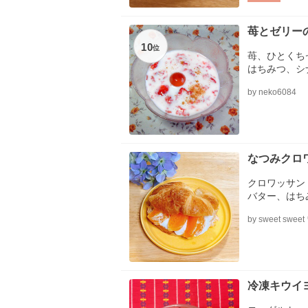
苺とゼリー
10
位
苺、ひとくち
はちみつ、シ
by neko6084
なつみクロ
クロワッサン
バター、はち
ん、オレンジ
by sweet sweet
冷凍キウイ