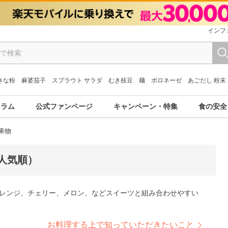
インフ
きな粉
麻婆茄子
スプラウト サラダ
むき枝豆
麺
ボロネーゼ
あごだし 粉末
コラム
公式ファンページ
キャンペーン・特集
食の安全
果物
人気順）
オレンジ、チェリー、メロン、などスイーツと組み合わせやすい
お料理する上で知っていただきたいこと