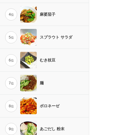
麻婆茄子
4
位
スプラウト サラダ
5
位
むき枝豆
6
位
麺
7
位
ボロネーゼ
8
位
あごだし 粉末
9
位