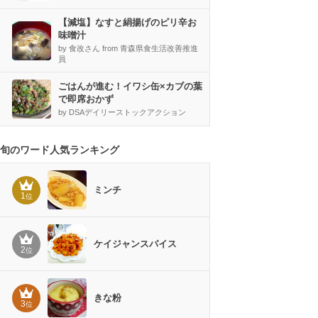
【減塩】なすと絹揚げのピリ辛お
味噌汁
by 食改さん from 青森県食生活改善推進
員
ごはんが進む！イワシ缶×カブの葉
で即席おかず
by DSAデイリーストックアクション
旬のワード人気ランキング
ミンチ
1
位
ケイジャンスパイス
2
位
きな粉
3
位