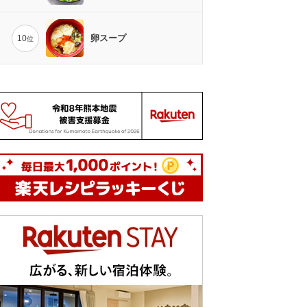
卵スープ
10
位