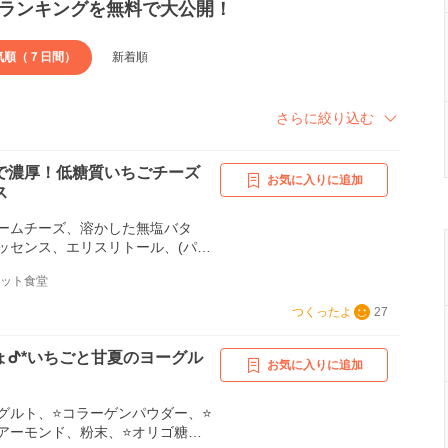
ランキングを無料で大公開！
気順（７日間）
新着順
さらに絞り込む
で濃厚！低糖質いちごチーズ
お気に入りに追加
ス
ームチーズ、溶かした無塩バタ
ッセンス、エリスリトール、(パウ
いちご(トッピング用)
エット食堂
つくったよ
27
ょᕷ*いちごと甘夏のヨーグル
お気に入りに追加
ゲンパウダー、‪⭐
モンド、粉末、‪⭐オリゴ糖