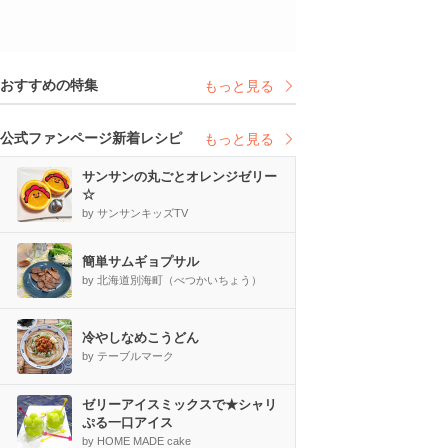
おすすめの特集
もっと見る
公式ファンページ新着レシピ
もっと見る
サンサンの丸ごとオレンジゼリー
☆
by サンサンキッズTV
簡単サムギョプサル
by 北海道別海町（べつかいちょう）
冷やしなめこうどん
by テーブルマーク
ゼリーアイスミックスで★シャリ
ぷる一口アイス
by HOME MADE cake