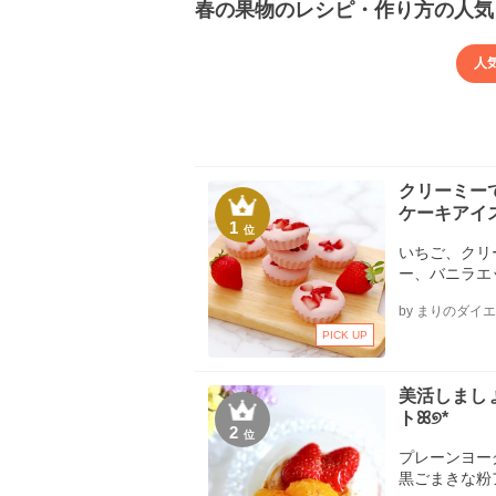
春の果物のレシピ・作り方の人気
人
クリーミー
ケーキアイ
1
位
いちご、クリ
ー、バニラエ
ダータイプ)、
by まりのダイ
PICK UP
美活しまし
トꕤ୭*
2
位
プレーンヨーグルト、‪⭐コラー
黒ごまきな粉アー