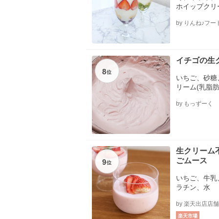
ホイップクリ
蜜、ブルーベ
by りんね♪フ
イチゴの生
8
位
いちご、砂糖
リーム(乳脂肪
by もっずーく
生クリーム
ごムース
9
位
いちご、牛乳
ラチン、水
by 楽天出店店舗
楽天市場