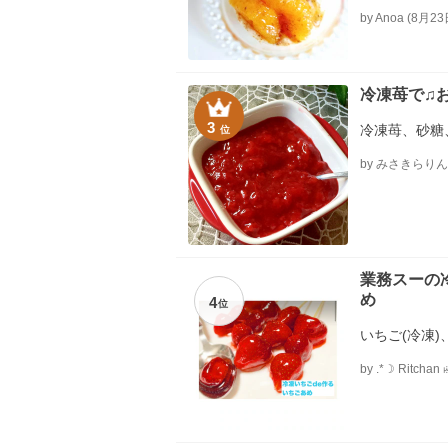
（液体）、い
by Anoa (8
パウダー
冷凍苺で♫
3
冷凍苺、砂糖
位
by みさきらり
業務スーの
め
4
位
いちご(冷凍
by .*☽︎ ︎Ritchan