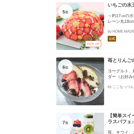
いちごの水
5
位
～約17㎝の
レーン丸18
粉糖（シュガ
by HOME MADE
乳、★レモン
り】、いちご
公式
PICK UP
苺とりんご
6
位
ヨーグルト、
ダー（お好み
by ここなっつん
【簡単スイ
ラスパフェ♪
7
位
苺、キウイ、