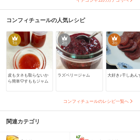
コンフィチュールの人気レシピ
1
2
3
位
位
位
皮もタネも取らないか
ラズベリージャム
大好き♪干しあん
ら簡単♡すももジャム
コンフィチュールのレシピ一覧へ
関連カテゴリ