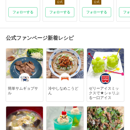
公式
公式
フォローする
フォローする
フォローする
フォ
公式ファンページ新着レシピ
簡単サムギョプサ
冷やしなめこうど
ゼリーアイスミッ
ル
ん
クスで★シャリぷ
る一口アイス