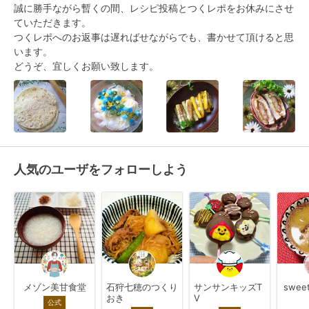
誠に勝手ながら暫くの間、レシピ投稿とつくレポをお休みにさせ
ていただきます。

つくレポへのお返事は遅ればせながらでも、書かせて頂けると思
います。

どうぞ、宜しくお願い致します。
人気のユーザをフォローしよう
メゾン美甘食堂
石狩七穂のつくり
サンサンキッズT
swee
おき
V
公式