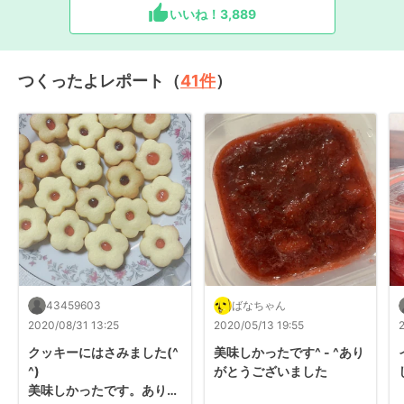
いいね！
3,889
つくったよレポート（
41
件
）
43459603
ばなちゃん
2020/08/31 13:25
2020/05/13 19:55
クッキーにはさみました(^ 
美味しかったです^ - ^あり
^)

がとうございました
美味しかったです。ありが