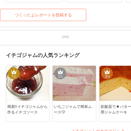
とうございます！
つくったよレポートを投稿する
【PR】
イチゴジャムの人気ランキング
1
2
3
位
位
位
簡易!!イチゴジャムから
いちごジャムで簡単ム
炊飯器で★バタ
作るイチゴソース
ース♡
用ジャムケーキ
イチゴジャムのカテゴリへ