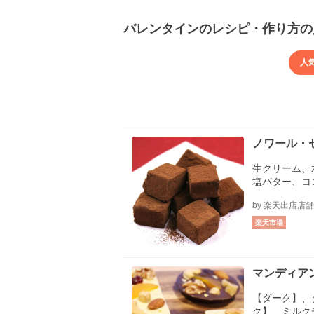
バレンタインのレシピ・作り方の
人
ノワール・
生クリーム、
塩バター、コ
by 楽天出店店
楽天市場
マンディア
【ダーク】、
ク】、ミルク