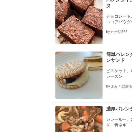
ヌ
チョコレート
ココアパウダ
by ヒナ助555
簡単バレン
ンサンド
ビスケット、
レーズン
by まみ＊製菓
濃厚バレン
カレールー、
ぎ、青ネギ