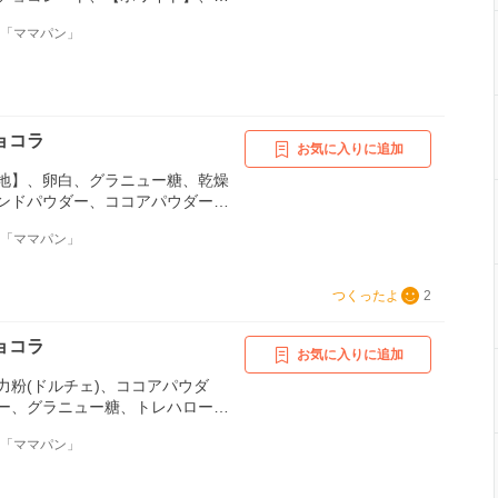
レート、【デコレーション】、ク
舗「ママパン」
ンドホール、ヘーゼルナッツホー
ナッツホール、ドライアプリコッ
ランベリ－、有機ドライいちじ
ョコラ
お気に入りに追加
地】、卵白、グラニュー糖、乾燥
ンドパウダー、ココアパウダー、
ナッシュ】、生クリーム、トレハ
舗「ママパン」
クチョコレート、無塩バター、
】、チョコレート、カカオニブ、
つくったよ
2
ョコラ
お気に入りに追加
力粉(ドルチェ)、ココアパウダ
ー、グラニュー糖、トレハロー
ークチョコレート、【メレン
舗「ママパン」
グラニュー糖、【仕上げ】、粉砂