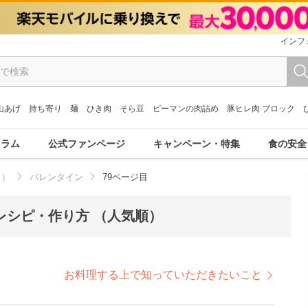
インフ
山あげ
持ち寄り
麺
ひき肉
そら豆
ピーマンの肉詰め
豚ヒレ肉 ブロック
コラム
公式ファンページ
キャンペーン・特集
食の安全
月）
バレンタイン
79ページ目
のレシピ・作り方 （人気順）
お料理する上で知っていただきたいこと