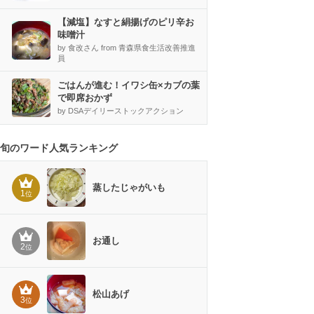
【減塩】なすと絹揚げのピリ辛お
味噌汁
by 食改さん from 青森県食生活改善推進
員
ごはんが進む！イワシ缶×カブの葉
で即席おかず
by DSAデイリーストックアクション
旬のワード人気ランキング
蒸したじゃがいも
1
位
お通し
2
位
松山あげ
3
位