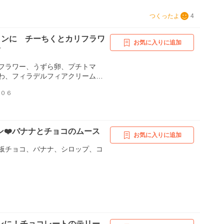
つくったよ
4
インに チーちくとカリフラワ
お気に入りに追加
♥
フラワー、うずら卵、プチトマ
わ、フィラデルフィアクリームチ
）、人参ドレッシング
１０６
ン❤️バナナとチョコのムース
お気に入りに追加
板チョコ、バナナ、シロップ、コ
ンに！チョコレートのテリー