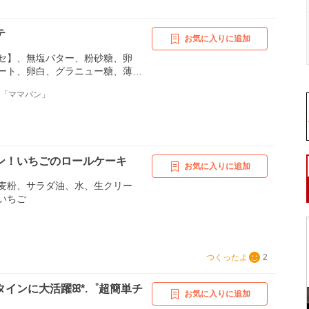
テ
お気に入りに追加
セ】、無塩バター、粉砂糖、卵
ート、卵白、グラニュー糖、薄力
）、【ザッハ・グラズール】、グ
舗「ママパン」
水、チョコレート、【組み立て・
用】、アプリコットジャム、水
ン！いちごのロールケーキ
お気に入りに追加
麦粉、サラダ油、水、生クリー
いちご
つくったよ
2
タインに大活躍ꕤ*.゜超簡単チ
お気に入りに追加