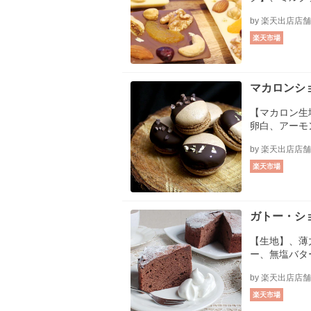
ワイトチョコ
by 楽天出店店
ルミ、アーモ
ル、カシュー
楽天市場
ト、ドライク
く、純金箔粉
マカロンシ
【マカロン生
卵白、アーモ
粉砂糖、【ガ
by 楽天出店店
ロース、ダー
【トッピング
楽天市場
金箔
ガトー・シ
【生地】、薄
ー、無塩バタ
ス、卵黄、ダ
by 楽天出店店
ゲ】、卵白、
糖
楽天市場