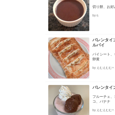
切り餅、お好
by η
バレンタイ
ルパイ
パイシート、
卵黄
by えむえむむෆ
バレンタイ
フルーチェ、
コ、バナナ
by えむえむむෆ