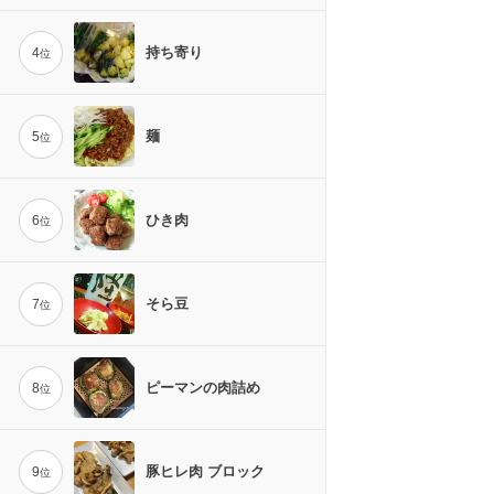
持ち寄り
4
位
麺
5
位
ひき肉
6
位
そら豆
7
位
ピーマンの肉詰め
8
位
豚ヒレ肉 ブロック
9
位