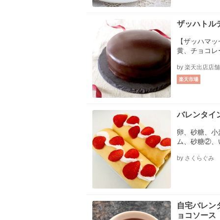
ザッハトル
【ザッハマッ
黄、チョコレ
粉（ドルチェ
by 楽天出店店
ラニュー糖、
コーティング
楽天市場
バレンタイ
卵、砂糖、小
ム、砂糖②、
by さくらぐみ
自宅バレン
ョコソース