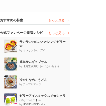
おすすめの特集
もっと見る
公式ファンページ新着レシピ
もっと見る
サンサンの丸ごとオレンジゼリー
☆
by サンサンキッズTV
簡単サムギョプサル
by 北海道別海町（べつかいちょう）
冷やしなめこうどん
by テーブルマーク
ゼリーアイスミックスで★シャリ
ぷる一口アイス
by HOME MADE cake