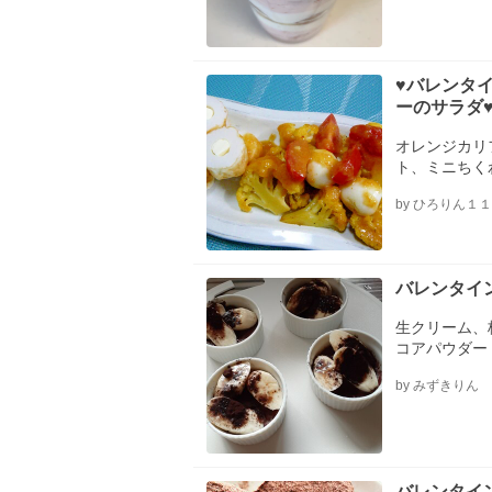
♥バレンタ
ーのサラダ
オレンジカリ
ト、ミニちく
ーズ（個包装
by ひろりん１
バレンタイ
生クリーム、
コアパウダー
by みずきりん
バレンタイ