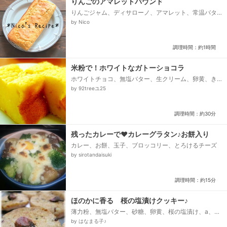
りんごのアマレットパウンド
りんごジャム、ディサローノ、アマレット、常温バタ
ー、グラニュー糖、卵(常温)、アーモンドパウダー、薄
by Nico
力粉、ベーキングパウダー...
調理時間：約1時間
米粉で！ホワイトなガトーショコラ
ホワイトチョコ、無塩バター、生クリーム、卵黄、き
び砂糖、米粉、卵白、きび砂糖
by 92treeユ25
調理時間：約30分
残ったカレーで♥カレーグラタン♪お餅入り
カレー、お餅、玉子、ブロッコリー、とろけるチーズ
by sirotandaisuki
調理時間：約15分
ほのかに香る 桜の塩漬けクッキー♪
薄力粉、無塩バター、砂糖、卵黄、桜の塩漬け、a、桜
の塩漬け、b
by はなまる子♪