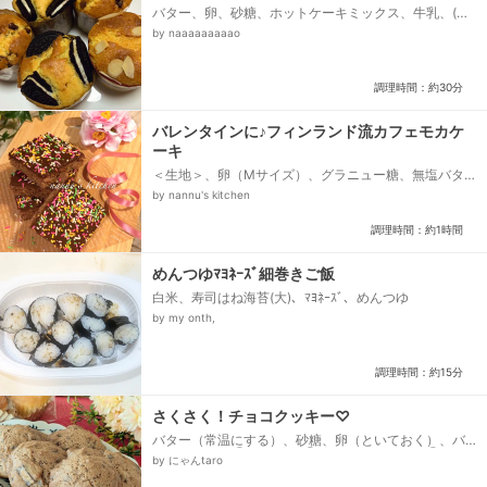
バター、卵、砂糖、ホットケーキミックス、牛乳、(チ
ョコチップ)、(オレオ)
by naaaaaaaaao
調理時間：約30分
バレンタインに♪フィンランド流カフェモカケ
ーキ
＜生地＞、卵（Mサイズ）、グラニュー糖、無塩バタ
ー、牛乳、薄力粉、ココアパウダー、ベーキングパウ
by nannu's kitchen
ダー、バニラエッセンス、＜モカ風味アイシング＞、
粉砂糖、ココアパウダー、コーヒー、無塩バター、バ
調理時間：約1時間
ニラエッセンス、＜仕上げに＞、お好みのアラザン...
めんつゆﾏﾖﾈｰｽﾞ細巻きご飯
白米、寿司はね海苔(大)、ﾏﾖﾈｰｽﾞ、めんつゆ
by my onth,
調理時間：約15分
さくさく！チョコクッキー♡
バター（常温にする）、砂糖、卵（といておく）、バ
ニラオイル、◯薄力粉、◯ココアパウダー、◯ベー
by にゃんtaro
キングパウダー、チョコレート（刻む）...