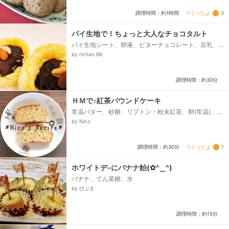
つくったよ
3
調理時間：約1時間
パイ生地で！ちょっと大人なチョコタルト
パイ生地シート、卵液、ビターチョコレート、豆乳、
レーズン、白ワイン、くるみ、アーモンド
by richan.66
調理時間：約30分
ＨＭで♪紅茶パウンドケーキ
常温バター、砂糖、リプトン・粉末紅茶、卵(常温)、牛
乳、ホットケーキミックス
by Nico
つくったよ
1
調理時間：約30分
ホワイトデ-にバナナ飴(✿^‿^)
バナナ、てん菜糖、水
by びぷま
調理時間：約15分