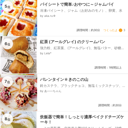
パイシートで簡単♪おやつに～ジャムパイ
5
位
冷凍パイシート、ジャム（お好みのモノ）、卵黄、水
by aka.ru☆
つくったよ
3
調理時間：約30分
紅茶 (アールグレイ) のクリームパン
6
位
強力粉、紅茶葉、(アールグレイ)、無塩バター、砂糖、
塩、卵、紅茶液、インスタントドライイースト、＊＊
by Lela*
＊、紅茶液用、＊＊＊、紅茶、(アールグレイ)、熱湯、
＊＊＊、紅茶クリーム、＊＊＊、カスタードクリーム
パウダー、紅茶液...
調理時間：1時間以上
バレンタイン☆きのこの山
7
位
鈴カステラ、ブラックチョコ、無塩ミックスナッツ、
ミックスカラースプレー、プリッツ、サラダ油
by あ——ちゃん
調理時間：約30分
炊飯器で簡単！しっとり濃厚ベイクドチーズケ
8
位
ーキ！