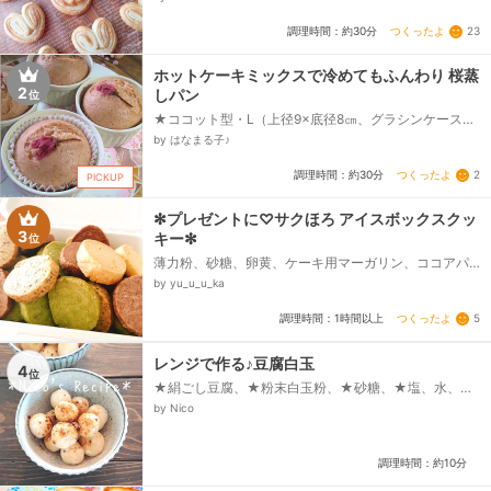
つくったよ
23
調理時間：約30分
ホットケーキミックスで冷めてもふんわり 桜蒸
2
しパン
位
★ココット型・L（上径9×底径8㎝、グラシンケース
（10F、ホットケーキミックス、卵（溶きほぐす、牛
by はなまる子♪
乳、砂糖、食用色素の赤（爪楊枝の先に２回、無塩バ
ター、桜の花の塩漬け（1390003975、（又は市販
つくったよ
2
調理時間：約30分
PICKUP
品...
✻プレゼントに♡サクほろ アイスボックスクッ
3
キー✻
位
薄力粉、砂糖、卵黄、ケーキ用マーガリン、ココアパ
ウダー、抹茶、紅茶のティーパック
by yu_u_u_ka
つくったよ
5
調理時間：1時間以上
レンジで作る♪豆腐白玉
4
位
★絹ごし豆腐、★粉末白玉粉、★砂糖、★塩、水、き
な粉、砂糖
by Nico
調理時間：約10分