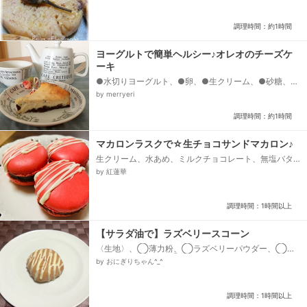
調理時間：約1時間
ヨーグルトで簡単ヘルシー♪オレオのチーズケ
ーキ
●水切りヨーグルト、●卵、●生クリーム、●砂糖、●
小麦粉、●レモン汁、オレオ、バターまたはオリーブ
by merryeri
油、牛乳...
調理時間：約1時間
マカロンラスクで☆生チョコサンドマカロン♪
生クリーム、水あめ、ミルクチョコレート、無塩バタ
ー、マカロンラスク、ホワイトチョコレート
by 紅蓮華
調理時間：1時間以上
【サラダ油で】ラズベリースコーン
〈生地〉、◯薄力粉、◯ラズベリーパウダー、◯ベ
ーキングパウダー、◯砂糖、サラダ油、牛乳、〈ソー
by おにぎりちゃん^_^
ス〉、ホワイトチョコレート...
調理時間：1時間以上