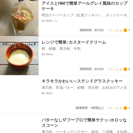
アイスとHMで簡単アールグレイ風味のカップ
ケーキ
明治スーパーカップ（紅茶クッキー）、ホットケーキ
ミックス、トッピング（カラースプレー）
by めめこじ
つくったよ
2
調理時間：約10分
レンジで簡単♪カスタードクリーム
卵、砂糖、薄力粉、牛乳
by Nico
つくったよ
6
調理時間：約10分
キラキラかわいい♪ステンドグラスクッキー
薄力粉、常温バター、砂糖、溶き卵、お好みのアメ玉
by Nico
つくったよ
2
調理時間：1時間以上
バターなし♡フープロで簡単サクッ♪ホロッな
スコーン
薄力粉、ベーキングパウダー、粗塩、三温糖、太白胡