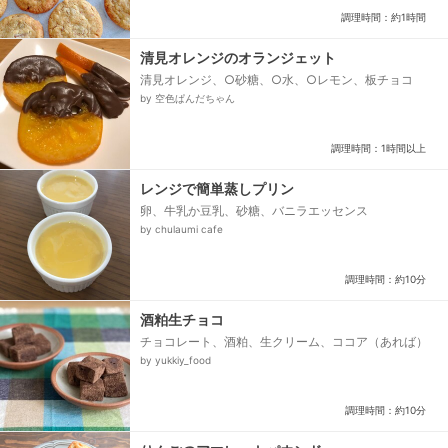
調理時間：約1時間
清見オレンジのオランジェット
清見オレンジ、○砂糖、○水、○レモン、板チョコ
by 空色ぱんだちゃん
調理時間：1時間以上
レンジで簡単蒸しプリン
卵、牛乳か豆乳、砂糖、バニラエッセンス
by chulaumi cafe
調理時間：約10分
酒粕生チョコ
チョコレート、酒粕、生クリーム、ココア（あれば）
by yukkiy_food
調理時間：約10分