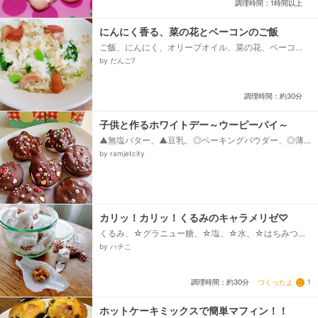
調理時間：1時間以上
にんにく香る、菜の花とベーコンのご飯
ご飯、にんにく、オリーブオイル、菜の花、ベーコ
ン、岩塩、黒コショウ、醤油
by だんご7
調理時間：約30分
子供と作るホワイトデー～ウーピーパイ～
▲無塩バター、▲豆乳、◎ベーキングパウダー、◎薄力
粉、◎純ココア、◎甜菜糖(砂糖)、板チョコレート、マ
by ramjetcity
シュマロ、アラザン...
カリッ！カリッ！くるみのキャラメリゼ♡
くるみ、☆グラニュー糖、☆塩、☆水、☆はちみつ、
バター
by ハチこ
つくったよ
1
調理時間：約30分
ホットケーキミックスで簡単マフィン！！