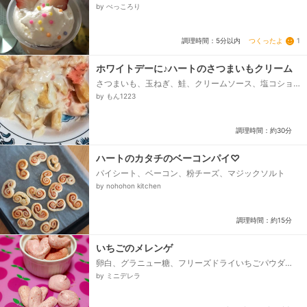
by ぺっころり
つくったよ
1
調理時間：5分以内
ホワイトデーに♪ハートのさつまいもクリーム
さつまいも、玉ねぎ、鮭、クリームソース、塩コショ
ウ、薄力粉、バター
by もん1223
調理時間：約30分
ハートのカタチのベーコンパイ♡
パイシート、ベーコン、粉チーズ、マジックソルト
by nohohon kitchen
調理時間：約15分
いちごのメレンゲ
卵白、グラニュー糖、フリーズドライいちごパウダ
ー、赤色食用色素、フリーズドライいちごパウダー
by ミニデレラ