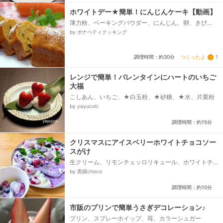
ホワイトデー★簡単！にんじんケーキ【動画】
薄力粉、ベーキングパウダー、にんじん、卵、きび
糖、レーズン、ラム酒、クルミ(ロースト）、シナモ
by ボナペティクッキング
ン、★粉砂糖(飾り用）、サラダ油...
つくったよ
1
調理時間：約30分
レンジで簡単！バレンタインにハートのいちご
大福
こしあん、いちご、★白玉粉、★砂糖、★水、片栗粉
by yayucoti
調理時間：約15分
クリスマスにアイスベリーホワイトチョコソー
スがけ
生クリーム、リモンチェッロリキュール、ホワイトチ
ョコレート、冷凍ミックスベリー
by 黒猫choco
調理時間：約10分
市販のプリンで簡単うさぎデコレーション♪
プリン、スプレーホイップ、苺、カラーシュガー