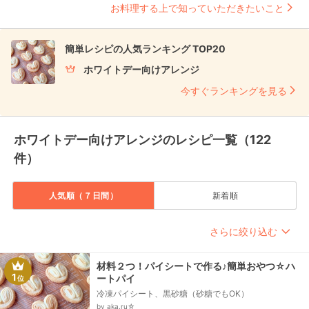
お料理する上で知っていただきたいこと
簡単レシピの人気ランキング TOP20
ホワイトデー向けアレンジ
今すぐランキングを見る
ホワイトデー向けアレンジのレシピ一覧（122
件）
人気順（７日間）
新着順
さらに絞り込む
材料２つ！パイシートで作る♪簡単おやつ☆ハ
1
ートパイ
位
冷凍パイシート、黒砂糖（砂糖でもOK）
by aka.ru☆