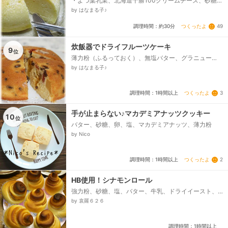
・よつ葉乳業、北海道十勝100クリームチーズ、砂糖、
ホットケーキミックス、卵、牛乳、レモン汁、粉砂糖
by はなまる子♪
つくったよ
49
調理時間：約30分
炊飯器でドライフルーツケーキ
9
位
薄力粉（ふるっておく）、無塩バター、グラニュー
糖、卵（M）、ドライフルーツ、（お好みのもの、ラ
by はなまる子♪
ムダーク、レモン汁...
つくったよ
3
調理時間：1時間以上
手が止まらない♪マカデミアナッツクッキー
10
位
バター、砂糖、卵、塩、マカデミアナッツ、薄力粉
by Nico
つくったよ
2
調理時間：1時間以上
HB使用！シナモンロール
強力粉、砂糖、塩、バター、牛乳、ドライイースト、
シナモンシュガー
by 哀羅６２６
調理時間：1時間以上