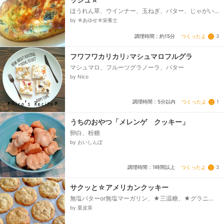
ほうれん草、ウインナー、玉ねぎ、バター、じゃがい
も、☆塩、☆こしょう、○粉末コンソメ、○マヨネー
by ☆あゆせ☆栄養士
ズ、○塩、○ピザ用チーズ、○牛乳、○卵、粉チーズ
(無くても可能)...
つくったよ
3
調理時間：約15分
フワフワカリカリ♪マシュマロフルグラ
マシュマロ、フルーツグラノーラ、バター
by Nico
つくったよ
1
調理時間：5分以内
うちのおやつ「メレンゲ クッキー」
卵白、粉糖
by おいしんぼ
つくったよ
3
調理時間：1時間以上
サクッと☆アメリカンクッキー
無塩バターor無塩マーガリン、★三温糖、★グラニュ
ー糖、インスタントコーヒー、▲薄力粉、▲強力粉、
by 栗皮茶
▲ベーキングパウダー、▲塩、スライスアーモンド、
ミルクチョコレート（ダース使用）...