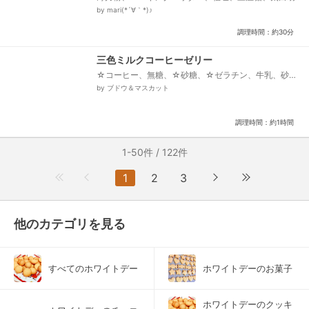
麻油、無糖ヨーグルト、生クリーム（牛乳や豆乳でも
by mari(*´∀｀*)♪
◎）、練乳、チョコチップ（お好きな材料で◎）...
調理時間：約30分
三色ミルクコーヒーゼリー
☆コーヒー、無糖、☆砂糖、☆ゼラチン、牛乳、砂
糖、ゼラチン、飾り用、キャラメルくるみ
by ブドウ＆マスカット
調理時間：約1時間
1-50件 / 122件
1
2
3
他のカテゴリを見る
すべてのホワイトデー
ホワイトデーのお菓子
ホワイトデーのクッキ