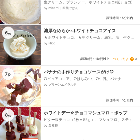
生クリーム、ブランデー、ホワイトチョコ(板チョコ)
by minami ∣ 家族ごはん
調理時間：5分以内
濃厚なめらか♪ホワイトチョコアイス
6
位
★ホワイトチョコ、★生クリーム、練乳、塩、生クリ
ーム
by Nico
つくったよ
3
調理時間：1時間以上
バナナの手作りチョコソースがけ♡
7
位
○ピュアココア、○はちみつ、○牛乳、バナナ
by グリーンエメラルド
調理時間：5分以内
ホワイトデー☆チョコマシュマロ・ポップ
8
位
ビター板チョコ（1枚＝55ｇ）、マシュマロ、スティッ
ク、アーモンド・クランチ
by 栗皮茶