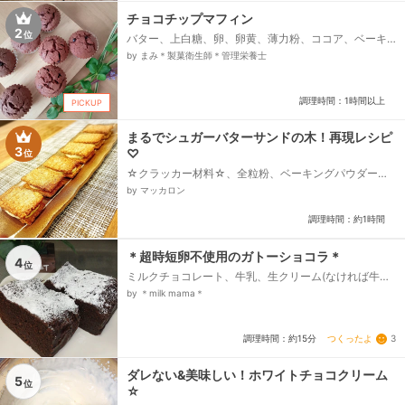
チョコチップマフィン
2
位
バター、上白糖、卵、卵黄、薄力粉、ココア、ベーキ
ングパウダー、プレーンヨーグルト、牛乳、チョコチ
by まみ＊製菓衛生師＊管理栄養士
ップ
調理時間：1時間以上
PICKUP
まるでシュガーバターサンドの木！再現レシピ
3
♡
位
☆クラッカー材料☆、全粒粉、ベーキングパウダー、
塩、油、水、バター、グラニュー糖、☆ガナッシュ材
by マッカロン
料☆、ホワイトチョコレート、生クリーム...
調理時間：約1時間
＊超時短卵不使用のガトーショコラ＊
4
位
ミルクチョコレート、牛乳、生クリーム(なければ牛乳
100cc)、バター(マーガリン)、砂糖、小麦粉、ココア
by ＊milk mama＊
(なくても良い)、ベーキングパウダー、粉糖...
つくったよ
3
調理時間：約15分
ダレない&美味しい！ホワイトチョコクリーム
5
位
☆