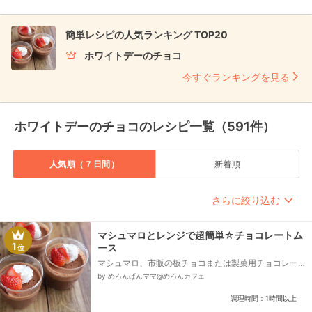
簡単レシピの人気ランキング TOP20
ホワイトデーのチョコ
今すぐランキングを見る
ホワイトデーのチョコのレシピ一覧（591件）
人気順（７日間）
新着順
さらに絞り込む
マシュマロとレンジで超簡単☆チョコレートム
1
ース
位
マシュマロ、市販の板チョコまたは製菓用チョコレー
ト、牛乳、好みのフルーツ等（イチゴ使用）、ホイッ
by めろんぱんママ@めろんカフェ
プしたクリーム...
調理時間：1時間以上