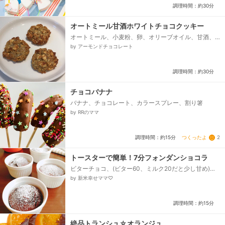
調理時間：約30分
オートミール甘酒ホワイトチョコクッキー
オートミール、小麦粉、卵、オリーブオイル、甘酒、
ホワイトチョコレート、くるみ
by アーモンドチョコレート
調理時間：約30分
チョコバナナ
バナナ、チョコレート、カラースプレー、割り箸
by RRのママ
つくったよ
2
調理時間：約15分
トースターで簡単！7分フォンダンショコラ
ビターチョコ、(ビター60、ミルク20だと少し甘め)、
バター、牛乳、砂糖、ブランデー(またはラム酒)、卵、
by 新米幸せママ♡
薄力粉、無糖ココア、粉砂糖...
調理時間：約15分
絶品トランシュ☆オランジュ