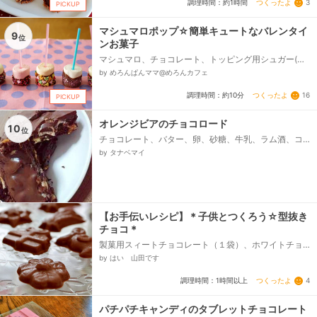
つくったよ
3
調理時間：約1時間
PICKUP
マシュマロポップ☆簡単キュートなバレンタイ
9
位
ンお菓子
マシュマロ、チョコレート、トッピング用シュガー(ア
ラザン等)
by めろんぱんママ@めろんカフェ
つくったよ
16
調理時間：約10分
PICKUP
オレンジビアのチョコロード
10
位
チョコレート、バター、卵、砂糖、牛乳、ラム酒、コ
コア、ベーキングパウダー、マシュマロ、お好みのナ
by タナベマイ
ッツ
【お手伝いレシピ】＊子供とつくろう☆型抜き
チョコ＊
製菓用スィートチョコレート（１袋）、ホワイトチョ
コレート
by はい 山田です
つくったよ
4
調理時間：1時間以上
パチパチキャンディのタブレットチョコレート