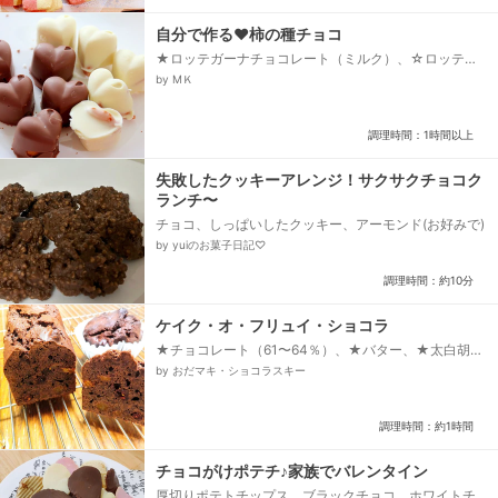
自分で作る❤柿の種チョコ
★ロッテガーナチョコレート（ミルク）、☆ロッテガ
ーナチョコレート（ホワイト）、三幸製菓の柿の種
by МＫ
調理時間：1時間以上
失敗したクッキーアレンジ！サクサクチョコク
ランチ〜
チョコ、しっぱいしたクッキー、アーモンド(お好みで)
by yuiのお菓子日記♡
調理時間：約10分
ケイク・オ・フリュイ・ショコラ
★チョコレート（61〜64％）、★バター、★太白胡麻
油、★牛乳、☆薄力粉、☆カカオパウダー、☆ベーキ
by おだマキ・ショコラスキー
ングパウダー、◎ドライアプリコット、◎ドライマンダ
リン、◎ドライクランベリー、◎グランマニエ、◆卵、
◆グラニュー糖、◆トレハロース...
調理時間：約1時間
チョコがけポテチ♪家族でバレンタイン
厚切りポテトチップス、ブラックチョコ、ホワイトチ