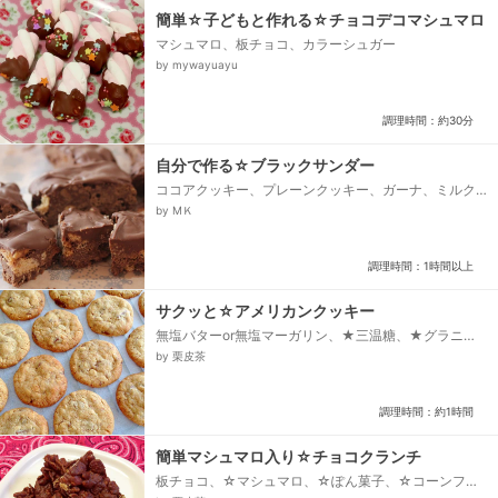
簡単☆子どもと作れる☆チョコデコマシュマロ
マシュマロ、板チョコ、カラーシュガー
by mywayuayu
調理時間：約30分
自分で作る☆ブラックサンダー
ココアクッキー、プレーンクッキー、ガーナ、ミルク
チョコレート
by МＫ
調理時間：1時間以上
サクッと☆アメリカンクッキー
無塩バターor無塩マーガリン、★三温糖、★グラニュ
ー糖、インスタントコーヒー、▲薄力粉、▲強力粉、
by 栗皮茶
▲ベーキングパウダー、▲塩、スライスアーモンド、
ミルクチョコレート（ダース使用）...
調理時間：約1時間
簡単マシュマロ入り☆チョコクランチ
板チョコ、☆マシュマロ、☆ぽん菓子、☆コーンフレ
ーク