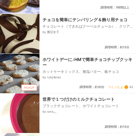
調理時間：1時間以上
チョコを簡単にテンパリング＆飾り用チョコ
チョコレート（できればクーベルチュール）、クリア
ファイル、セロテープ、チェック用のスプーン
by 菌活女子
調理時間：約15分
ホワイトデーに♪HMで簡単チョコチップクッキ
ー
ホットケーキミックス、無塩バター、板チョコ
by ruby&nao
つくったよ
43
調理時間：約30分
PICKUP
世界で１つだけのミルクチョコレート
ブラックチョコレート、ホワイトチョコレート
by sora__
調理時間：約15分