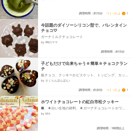
つくったよ
1
調理時間：約15分
今話題のダイソーシリコン型で、バレンタイン
チョコ♡
ガーナミルクチョコレート
by RRのママ
調理時間：約15分
子どもだけで出来ちゃう☆簡単☆チョコクラン
チ
板チョコ、クッキーかビスケット、トッピング、カッ
プにもよりますが
by さくらんぼんぼん♪
つくったよ
1
調理時間：約30分
ホワイトチョコレートの紅白市松クッキー
■、★白い生地の材料、★ガーナチョコレートホワイ
ト、★ラーマ、バターの風味、★森永ホットケーキミ
by МＫ
ックス、■、☆ピンク生地の材料、☆ガーナチョコレ
ートホワイト、☆ラーマバターの風味、☆食用色素
(赤)、☆森永ホットケーキミックス...
調理時間：1時間以上