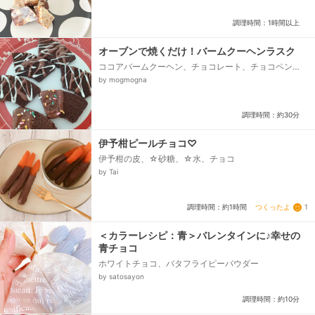
調理時間：1時間以上
オーブンで焼くだけ！バームクーヘンラスク
ココアバームクーヘン、チョコレート、チョコペン
(白)、チョコスプレー
by mogmogna
調理時間：約30分
伊予柑ピールチョコ♡
伊予柑の皮、☆砂糖、☆水、チョコ
by Tai
つくったよ
1
調理時間：約1時間
＜カラーレシピ：青＞バレンタインに♪幸せの
青チョコ
ホワイトチョコ、バタフライピーパウダー
by satosayon
調理時間：約10分