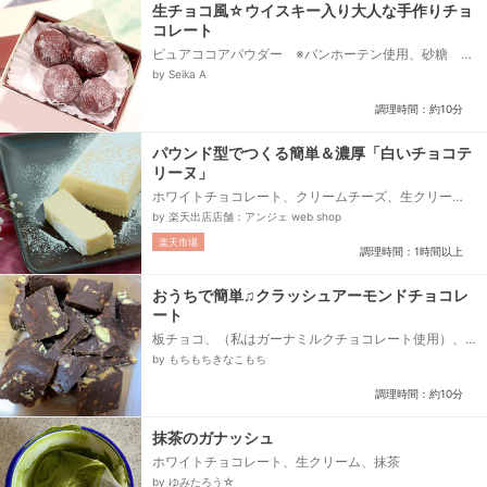
生チョコ風☆ウイスキー入り大人な手作りチョ
コレート
ピュアココアパウダー ※バンホーテン使用、砂糖 ※
きび砂糖使用、ウイスキー、メープルシロップ、バタ
by Seika A
ー、粉糖...
調理時間：約10分
パウンド型でつくる簡単＆濃厚「白いチョコテ
リーヌ」
ホワイトチョコレート、クリームチーズ、生クリー
ム、砂糖、玉子、薄力粉、粉糖
by 楽天出店店舗：アンジェ web shop
楽天市場
調理時間：1時間以上
おうちで簡単♫クラッシュアーモンドチョコレ
ート
板チョコ、（私はガーナミルクチョコレート使用）、
牛乳、素焼きアーモンド
by もちもちきなこもち
調理時間：約10分
抹茶のガナッシュ
ホワイトチョコレート、生クリーム、抹茶
by ゆみたろう☆