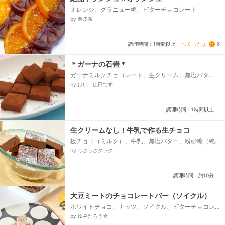
オレンジ、グラニュー糖、ビターチョコレート
by 栗皮茶
つくったよ
6
調理時間：1時間以上
＊ガーナの石畳＊
ガーナミルクチョコレート、生クリーム、無塩バタ
ー、はちみつ、純ココア
by はい 山田です
調理時間：1時間以上
生クリームなし！牛乳で作る生チョコ
板チョコ（ミルク）、牛乳、無塩バター、粉砂糖（純
ココア）
by うさうさクック
調理時間：約10分
大豆ミートのチョコレートバー（ソイクル）
ホワイトチョコ、ナッツ、ソイクル、ビターチョコレ
ート
by ゆみたろう☆