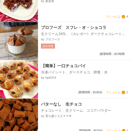
by 栗皮茶
つくったよ
4
プロフーズ スフレ・オ・ショコラ
生クリーム36%、《カレボー》ダークチョコレート
#3815、卵黄、スーパーバイオレット(薄力粉)、卵白、
by プロフーズ
上白糖、グランマルニエ...
楽天市場
調理時間：約1時間
【簡単】一口チョコパイ
冷凍パイシート、ダースチョコ、卵黄、水
by tipi0314
つくったよ
2
調理時間：約30分
バターなし 生チョコ
チョコレート、生クリーム、ココアパウダー
by 育ち盛り３人ママ☆
つくったよ
1
調理時間：約15分