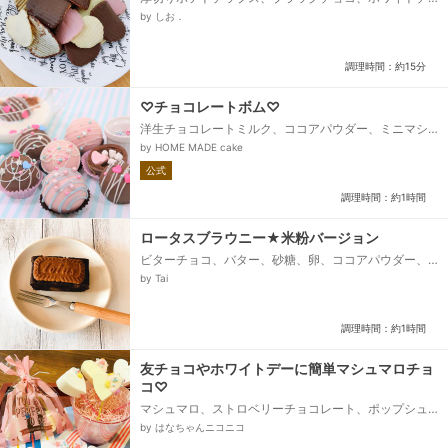
ョコ、ストロベリーチョコ
by しお．
調理時間：約15分
♡チョコレートボム♡
洋生チョコレートミルク、ココアパウダー、ミニマシ
ュマロ、デコペン、ホワイト、アラザン等お好みのト
by HOME MADE cake
ッピング材...
公式
調理時間：約1時間
ロータスブラウニー★米粉バージョン
ビターチョコ、バター、砂糖、卵、ココアパウダー、
刻みチョコ、米粉、くるみ、ロータスクッキー
by Tai
調理時間：約1時間
友チョコやホワイトデーに簡単マシュマロチョ
コ♡
マシュマロ、ストロベリーチョコレート、ポップシュ
ガー、アラザン、ピック
by はなちゃんニコニコ