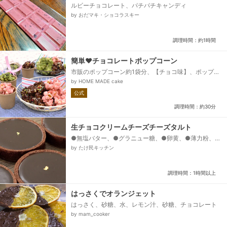
ルビーチョコレート、パチパチキャンディ
by おだマキ・ショコラスキー
調理時間：約1時間
簡単♥チョコレートポップコーン
市販のポップコーン約1袋分、【チョコ味】、ポップコ
ーン、バター(食塩不使用)、チョコレート、【いちごチ
by HOME MADE cake
ョコ味】、ポップコーン、バター(食塩不使用)、ホワイ
公式
トチョコ、いちごパウダー、【抹茶味】、ポップコー
ン、バター(食塩不使用)、ホワイトチョコレート、抹茶
調理時間：約30分
パウダー、【トッピング】、トリオスプレー...
生チョコクリームチーズチーズタルト
●無塩バター、●グラニュー糖、●卵黄、●薄力粉、●
ココアパウダー、□クリームチーズ、□グラニュー糖、
by たけ民キッチン
□生クリーム、▼ブラックチョコレート、▼生クリー
ム...
調理時間：1時間以上
はっさくでオランジェット
はっさく、砂糖、水、レモン汁、砂糖、チョコレート
by mam_cooker