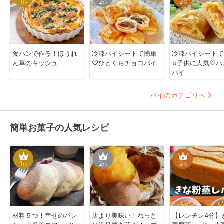
1
2
3
位
位
位
食パンで作る！ほうれ
冷凍パイシートで簡単
冷凍パイシートで
ん草のキッシュ
♡ひとくちチョコパイ
♫子供に人気♡ハ
パイ
パイのカテゴリへ
簡単お菓子の人気レシピ
1
2
3
位
位
位
材料５つ！幸せのパン
店より美味い！ねっと
【レンチン4分】