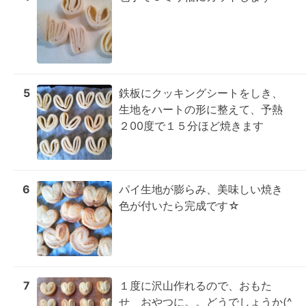
5
鉄板にクッキングシートをしき、
生地をハートの形に整えて、予熱
２00度で１５分ほど焼きます
6
パイ生地が膨らみ、美味しい焼き
色が付いたら完成です☆
7
１度に沢山作れるので、おもた
せ　おやつに。。どうでしょうか(^