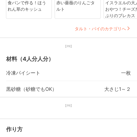
食パンで作る！ほう
赤い薔薇のりんごタ
イスラエルの大
れん草のキッシュ
ルト
おやつ！チーズ
ぷりのブレカス
タルト・パイのカテゴリへ
【PR】
材料（4人分人分）
冷凍パイシート
一枚
黒砂糖（砂糖でもOK）
大さじ1～２
【PR】
作り方