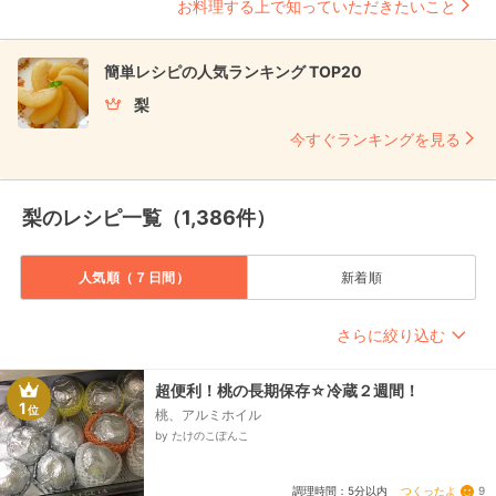
お料理する上で知っていただきたいこと
簡単レシピの人気ランキング TOP20
梨
今すぐランキングを見る
梨のレシピ一覧（1,386件）
人気順（７日間）
新着順
さらに絞り込む
超便利！桃の長期保存☆冷蔵２週間！
1
位
桃、アルミホイル
by たけのこぽんこ
つくったよ
9
調理時間：5分以内