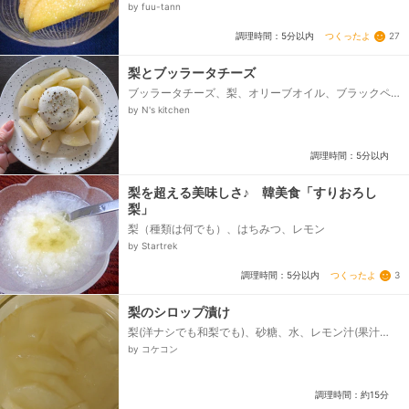
by fuu-tann
つくったよ
27
調理時間：5分以内
梨とブッラータチーズ
ブッラータチーズ、梨、オリーブオイル、ブラックペ
ッパー
by N's kitchen
調理時間：5分以内
梨を超える美味しさ♪ 韓美食「すりおろし
梨」
梨（種類は何でも）、はちみつ、レモン
by Startrek
つくったよ
3
調理時間：5分以内
梨のシロップ漬け
梨(洋ナシでも和梨でも)、砂糖、水、レモン汁(果汁
100％のものでもOK)
by コケコン
調理時間：約15分