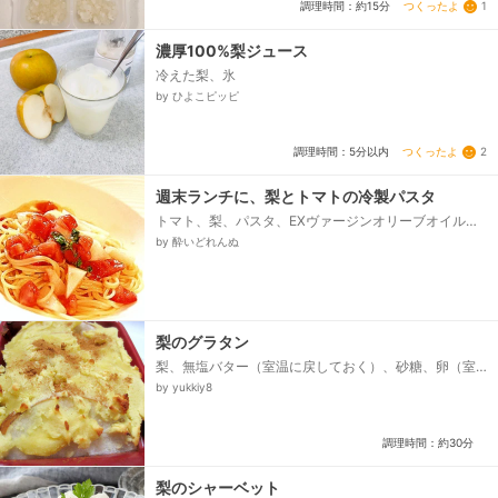
つくったよ
1
調理時間：約15分
濃厚100%梨ジュース
冷えた梨、氷
by ひよこピッピ
つくったよ
2
調理時間：5分以内
週末ランチに、梨とトマトの冷製パスタ
トマト、梨、パスタ、EXヴァージンオリーブオイル、
蜂蜜、塩、黒コショウ
by 酔いどれんぬ
梨のグラタン
梨、無塩バター（室温に戻しておく）、砂糖、卵（室
温に戻しておく）、アーモンドパウダー、シナモン
by yukkiy8
調理時間：約30分
梨のシャーベット