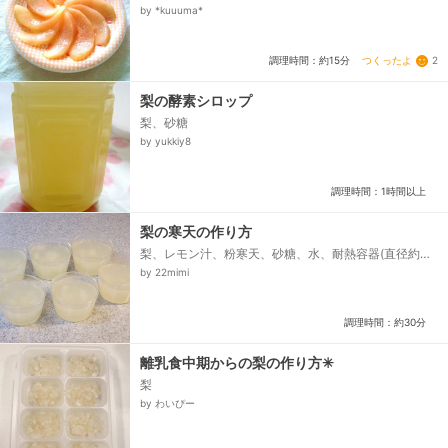
by *kuuuma*
つくったよ
2
調理時間：約15分
梨の酵素シロップ
梨、砂糖
by yukkiy8
調理時間：1時間以上
梨の寒天の作り方
梨、レモン汁、粉寒天、砂糖、水、耐熱容器(直径約
6.5cmの容器)
by 22mimi
調理時間：約30分
離乳食中期からの梨の作り方✳︎
梨
by わいぴー