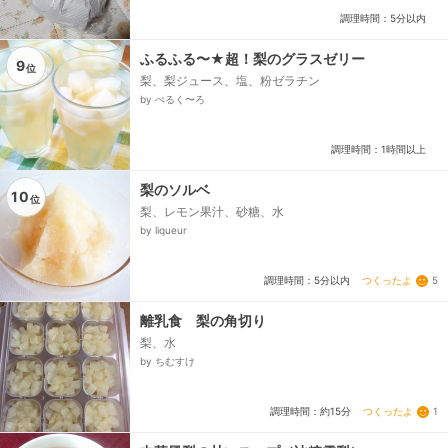
調理時間：5分以内
ふるふる〜★超！梨のグラスゼリー
9
位
梨、梨ジュース、塩、粉ゼラチン
by ぺるく〜ろ
調理時間：1時間以上
梨のソルベ
10
位
梨、レモン果汁、砂糖、水
by liqueur
つくったよ
5
調理時間：5分以内
離乳食 梨の角切り
梨、水
by ちむすけ
つくったよ
1
調理時間：約15分