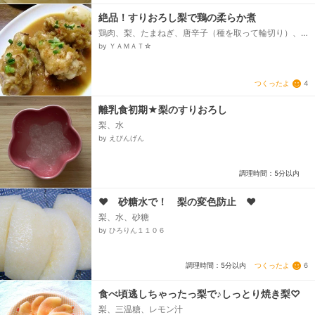
絶品！すりおろし梨で鶏の柔らか煮
鶏肉、梨、たまねぎ、唐辛子（種を取って輪切り）、
しょうゆ、酢、酒、サラダ油、小ネギ（あれば）、ゆ
by ＹＡＭＡＴ☆
で卵（なくても）...
つくったよ
4
離乳食初期★梨のすりおろし
梨、水
by えびんげん
調理時間：5分以内
♥ 砂糖水で！ 梨の変色防止 ♥
梨、水、砂糖
by ひろりん１１０６
つくったよ
6
調理時間：5分以内
食べ頃逃しちゃったっ梨で♪しっとり焼き梨♡
梨、三温糖、レモン汁