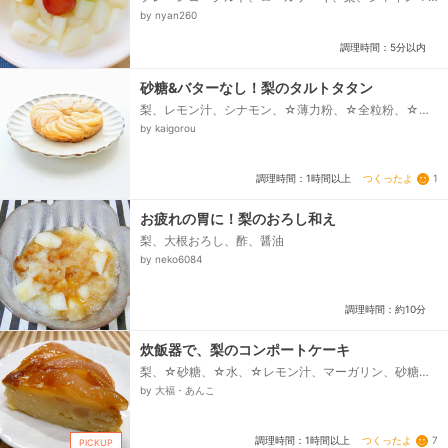
スカット、種なし赤ぶどう
by nyan260
調理時間：5分以内
砂糖&バターなし！梨のタルトタタン
梨、レモン汁、シナモン、☆薄力粉、☆全粒粉、☆ベ
ーキングパウダー、☆塩、●蜂蜜、●牛乳、●水、●植
by kaigorou
物油...
つくったよ
1
調理時間：1時間以上
お疲れの胃に！梨のおろし和え
梨、大根おろし、酢、醤油
by neko6084
調理時間：約10分
炊飯器で、梨のコンポートケーキ
梨、☆砂糖、☆水、☆レモン汁、マーガリン、砂糖、
卵、豆乳or牛乳、薄力粉、ベーキングパウダー、サラ
by 大福・あんこ
ダ油orマーガリン(炊飯器に塗る)...
つくったよ
7
調理時間：1時間以上
PICKUP