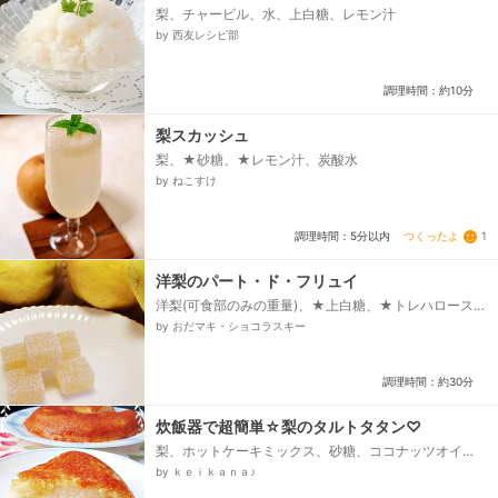
梨、チャービル、水、上白糖、レモン汁
by 西友レシピ部
調理時間：約10分
梨スカッシュ
梨、★砂糖、★レモン汁、炭酸水
by ねこすけ
つくったよ
1
調理時間：5分以内
洋梨のパート・ド・フリュイ
洋梨(可食部のみの重量)、★上白糖、★トレハロース
(無ければ上白糖)、水飴(あれば転化糖）、HMペクチ
by おだマキ・ショコラスキー
ン、クエン酸...
調理時間：約30分
炊飯器で超簡単☆梨のタルトタタン♡
梨、ホットケーキミックス、砂糖、ココナッツオイ
ル または マーガリン
by ｋｅｉｋａｎａ♪