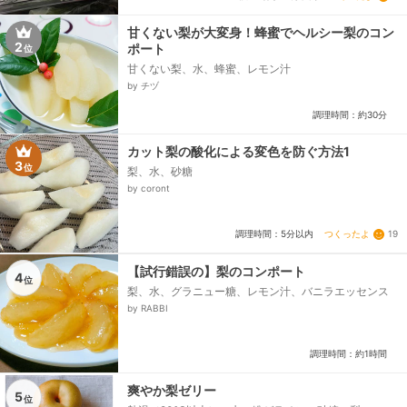
甘くない梨が大変身！蜂蜜でヘルシー梨のコン
2
ポート
位
甘くない梨、水、蜂蜜、レモン汁
by チヅ
調理時間：約30分
カット梨の酸化による変色を防ぐ方法1
3
位
梨、水、砂糖
by coront
つくったよ
19
調理時間：5分以内
【試行錯誤の】梨のコンポート
4
位
梨、水、グラニュー糖、レモン汁、バニラエッセンス
by RABBI
調理時間：約1時間
爽やか梨ゼリー
5
位