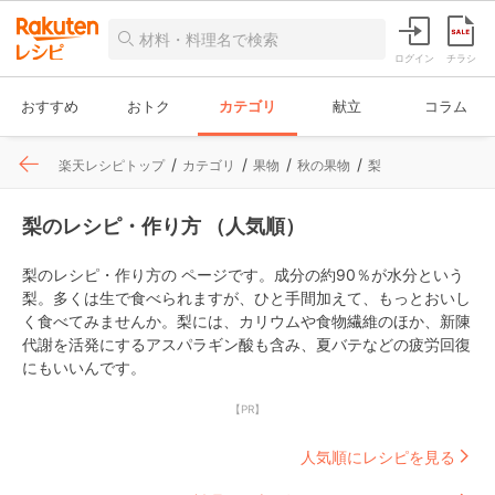
ログイン
チラシ
おすすめ
おトク
カテゴリ
献立
コラム
楽天レシピトップ
カテゴリ
果物
秋の果物
梨
梨のレシピ・作り方 （人気順）
梨のレシピ・作り方の ページです。成分の約90％が水分という
梨。多くは生で食べられますが、ひと手間加えて、もっとおいし
く食べてみませんか。梨には、カリウムや食物繊維のほか、新陳
代謝を活発にするアスパラギン酸も含み、夏バテなどの疲労回復
にもいいんです。
【PR】
人気順にレシピを見る