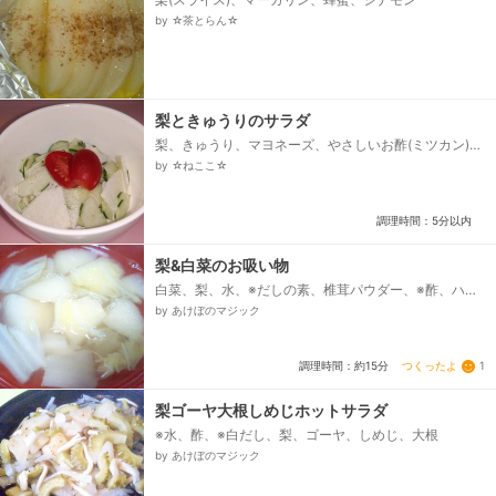
by ☆茶とらん☆
梨ときゅうりのサラダ
梨、きゅうり、マヨネーズ、やさしいお酢(ミツカン)、
黒コショウ、ミニトマト
by ☆ねここ☆
調理時間：5分以内
梨&白菜のお吸い物
白菜、梨、水、※だしの素、椎茸パウダー、※酢、ハー
ブソルト
by あけぼのマジック
つくったよ
1
調理時間：約15分
梨ゴーヤ大根しめじホットサラダ
※水、酢、※白だし、梨、ゴーヤ、しめじ、大根
by あけぼのマジック