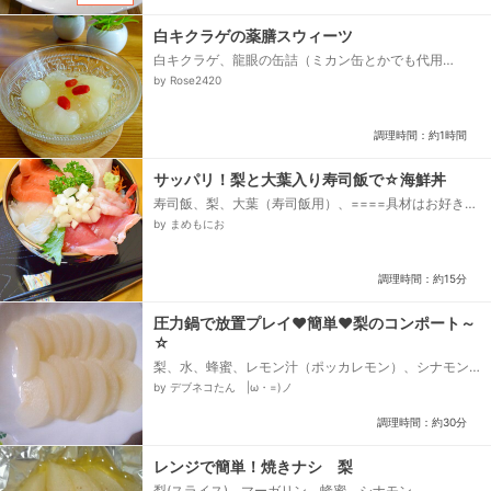
白キクラゲの薬膳スウィーツ
白キクラゲ、龍眼の缶詰（ミカン缶とかでも代用
可）、クコのみ、梨
by Rose2420
調理時間：約1時間
サッパリ！梨と大葉入り寿司飯で☆海鮮丼
寿司飯、梨、大葉（寿司飯用）、====具材はお好きな
魚でOK====、サーモン、まぐろ、鯛、ハマチ、甘エ
by まめもにお
ビ、大葉（飾り用）、☆わさび、☆醤油...
調理時間：約15分
圧力鍋で放置プレイ❤簡単❤梨のコンポート～
☆
梨、水、蜂蜜、レモン汁（ポッカレモン）、シナモン
（お好みで）
by デブネコたん |ω・=)ノ
調理時間：約30分
レンジで簡単！焼きナシ 梨
梨(スライス)、マーガリン、蜂蜜、シナモン