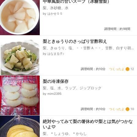
中華風梨の甘いスープ（冰糖雪梨）
梨、氷砂糖、水
by はかせ５５
調理時間：約1時間
梨ときゅうりのさっぱり甘酢和え
梨、きゅうり、塩、・・甘酢Ａ・・、甘酢、白すり胡
麻、しょうゆ
by はなまる子♪
つくったよ
12
調理時間：約10分
梨の冷凍保存
梨、塩、水、ラップ、ジップロック
by mimi2395
つくったよ
10
調理時間：約10分
絶対やってみて梨の箸休め♡梨とは気がつかな
いよ♡
梨、＊しょうゆ、＊からし