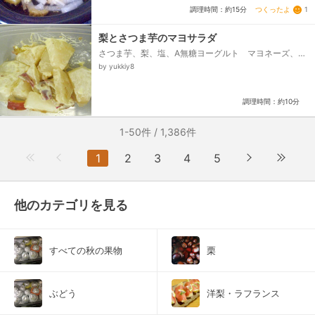
つくったよ
1
調理時間：約15分
梨とさつま芋のマヨサラダ
さつま芋、梨、塩、A無糖ヨーグルト マヨネーズ、A
醤油、塩コショウ
by yukkiy8
調理時間：約10分
1-50件 / 1,386件
1
2
3
4
5
他のカテゴリを見る
すべての秋の果物
栗
ぶどう
洋梨・ラフランス