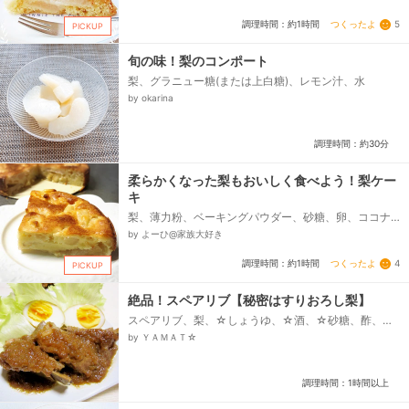
つくったよ
5
調理時間：約1時間
PICKUP
旬の味！梨のコンポート
梨、グラニュー糖(または上白糖)、レモン汁、水
by okarina
調理時間：約30分
柔らかくなった梨もおいしく食べよう！梨ケー
キ
梨、薄力粉、ベーキングパウダー、砂糖、卵、ココナ
ッツオイル(バターやマーガリンでも
by よーひ@家族大好き
つくったよ
4
調理時間：約1時間
PICKUP
絶品！スペアリブ【秘密はすりおろし梨】
スペアリブ、梨、☆しょうゆ、☆酒、☆砂糖、酢、サ
ラダ油
by ＹＡＭＡＴ☆
調理時間：1時間以上