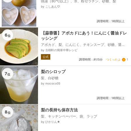
熱湯（80℃以上）、水、粉ゼラチン、砂糖、梨
by こしあん♡
調理時間：1時間以上
【蒜蓉醤】アボカドにあう！にんにく醤油ドレ
6
位
ッシング
アボカド、梨、にんにく、チキンスープ、砂糖、醤
油、太白胡麻油
by 古樹軒の簡単中華レシピ
公式
つくったよ
1
調理時間：約15分
梨のシロップ
7
位
梨、白砂糖
by mococo05
調理時間：1時間以上
梨の長持ち保存方法
8
位
梨、キッチンペーパー、袋、ラップ
by ひかりん★