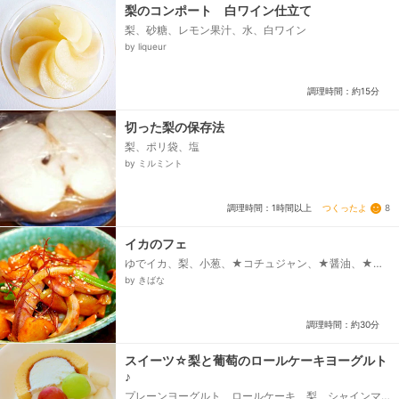
梨のコンポート 白ワイン仕立て
梨、砂糖、レモン果汁、水、白ワイン
by liqueur
調理時間：約15分
切った梨の保存法
梨、ポリ袋、塩
by ミルミント
つくったよ
8
調理時間：1時間以上
イカのフェ
ゆでイカ、梨、小葱、★コチュジャン、★醤油、★千
鳥酢、★レモン汁、★きび砂糖、★白すりごま、★韓
by きばな
国唐辛子（粉）、★おろし大蒜、★塩、糸唐辛子、白
ごま...
調理時間：約30分
スイーツ☆梨と葡萄のロールケーキヨーグルト
♪
プレーンヨーグルト、ロールケーキ、梨、シャインマ