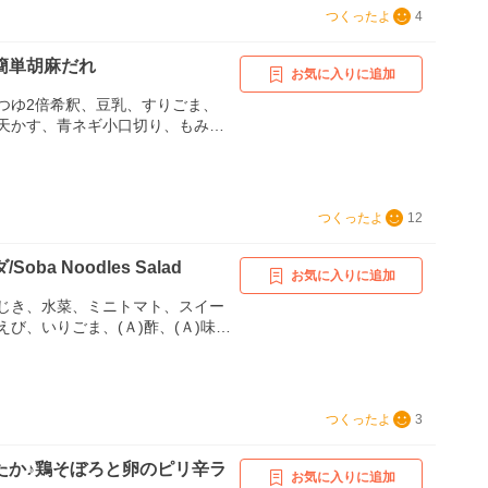
つくったよ
4
簡単胡麻だれ
お気に入りに追加
つゆ2倍希釈、豆乳、すりごま、
天かす、青ネギ小口切り、もみ海
つくったよ
12
oba Noodles Salad
お気に入りに追加
じき、水菜、ミニトマト、スイー
び、いりごま、(Ａ)酢、(Ａ)味
(Ａ)砂糖、---English---、Serv
ings、1、portion、(3、1/2、oz)、
、bunch(2、oz)、6、1、oz、2、T
te、A:、4、Tbsp.、A:、1、1/2、T
つくったよ
3
Tbsp.、A:、1/2、Tbsp.
たか♪鶏そぼろと卵のピリ辛ラ
お気に入りに追加