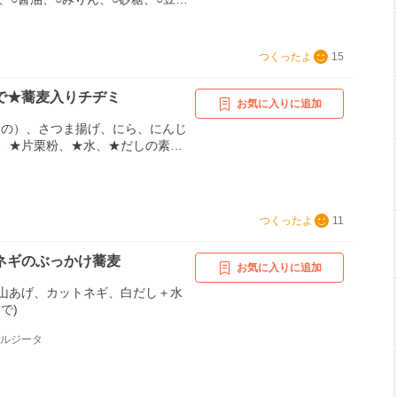
海苔
つくったよ
15
で★蕎麦入りチヂミ
お気に入りに追加
もの）、さつま揚げ、にら、にんじ
、★片栗粉、★水、★だしの素
粉末）、★塩、ごま油、ぽん酢
つくったよ
11
ネギのぶっかけ蕎麦
お気に入りに追加
山あげ、カットネギ、白だし＋水
で)
アルジータ