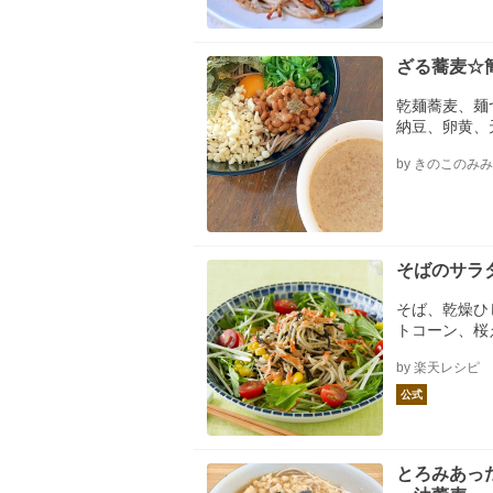
ざる蕎麦☆
乾麺蕎麦、麺
納豆、卵黄、
苔
by きのこのみみ
そばのサラダ/S
そば、乾燥ひ
トコーン、桜え
噌、(Ａ)ごま油、
by 楽天レシピ
es:、2、serv
1、Tbsp.、A
公式
sp.、To、tas
bsp.、A:、1、
とろみあっ