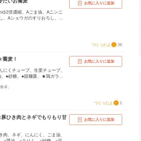
冷たいお蕎麦
お気に入りに追加
つゆ2倍濃縮、Aごま油、Aニンニ
し、Aショウガのすりおろし、温
刻みのり、青ネギの小口切り
つくったよ
36
々蕎麦！
お気に入りに追加
んにくチューブ、生姜チューブ、
油、●砂糖、●甜麺醤、★鶏ガラス
めんつゆ(4倍濃縮)、★練りゴマ、
な食卓。
、無調整豆乳（なければ牛乳）、
小ネギ、蕎麦（乾麺)、ごま油、ラ
つくったよ
1
♫豚ひき肉とネギでもりもり甘
お気に入りに追加
き肉、ネギ、にんにく、ごま油、
、○醤油、○みりん、○砂糖、○豆板