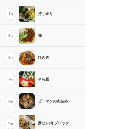
持ち寄り
4
位
麺
5
位
ひき肉
6
位
そら豆
7
位
ピーマンの肉詰め
8
位
豚ヒレ肉 ブロック
9
位