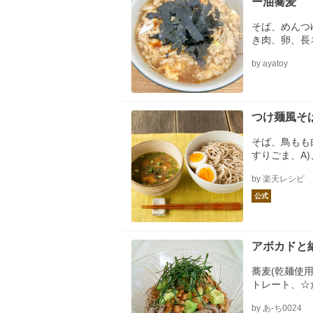
ー油蕎麦
そば、めんつ
き肉、卵、長
ラー油
by ayatoy
つけ麺風そば /
そば、鳥もも
すりごま、A)
ん、A)、にんに
by 楽天レシピ
erves:、2、s
z、2、2、1/2
公式
1/4、US、cup
p.、A:1、Tsp.
アボカドと
蕎麦(乾麺使
トレート、☆
油、刻み海苔
by あ-ち0024