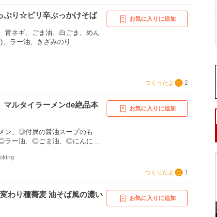
っぷり☆ピリ辛ぶっかけそば
お気に入りに追加
、青ネギ、ごま油、白ごま、めん
け)、ラー油、きざみのり
つくったよ
2
】マルタイラーメンde絶品本
お気に入りに追加
メン、◎付属の醤油スープのも
◎ラー油、◎ごま油、◎にんにくチ
りごま、刻みねぎ、白ごま、温泉
oking
つくったよ
1
♪変わり種蕎麦 油そば風の濃い
お気に入りに追加