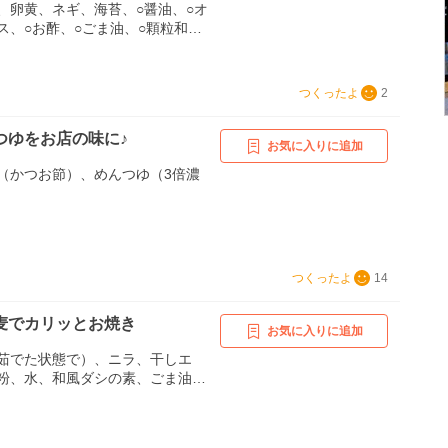
、卵黄、ネギ、海苔、○醤油、○オ
ス、○お酢、○ごま油、○顆粒和風
つくったよ
2
つゆをお店の味に♪
お気に入りに追加
（かつお節）、めんつゆ（3倍濃
つくったよ
14
麦でカリッとお焼き
お気に入りに追加
茹でた状態で）、ニラ、干しエ
粉、水、和風ダシの素、ごま油、
、麺つゆ・ポン酢・醤油等お好み