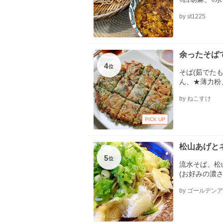
醤、ラー油、
by st1225
余ったそば
4
位
そば(茹でた
ん、★薄力粉
（顆粒または
by ねこすけ
PICK UP
松山あげと
5
位
流水そば、松
(お好みの濃さ
by ゴールデン