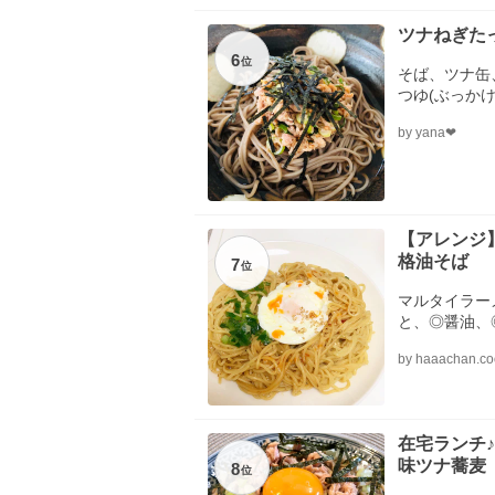
ツナねぎた
6
位
そば、ツナ缶
つゆ(ぶっか
by yana❤︎
【アレンジ
格油そば
7
位
マルタイラー
と、◎醤油、
ューブ、◎す
by haaachan.co
卵
在宅ランチ
味ツナ蕎麦
8
位