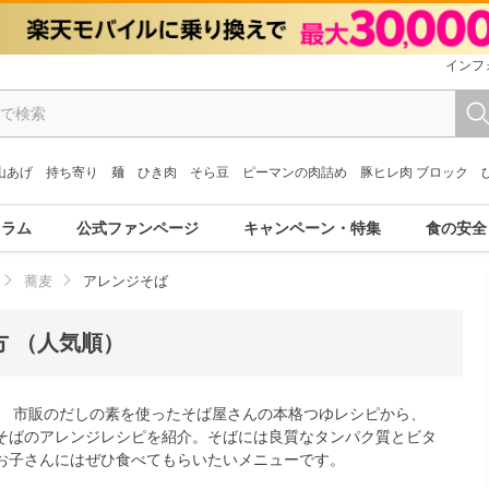
インフ
山あげ
持ち寄り
麺
ひき肉
そら豆
ピーマンの肉詰め
豚ヒレ肉 ブロック
コラム
公式ファンページ
キャンペーン・特集
食の安全
蕎麦
アレンジそば
 （人気順）
。 市販のだしの素を使ったそば屋さんの本格つゆレシピから、
そばのアレンジレシピを紹介。そばには良質なタンパク質とビタ
お子さんにはぜひ食べてもらいたいメニューです。