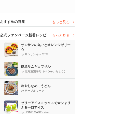
おすすめの特集
もっと見る
公式ファンページ新着レシピ
もっと見る
サンサンの丸ごとオレンジゼリー
☆
by サンサンキッズTV
簡単サムギョプサル
by 北海道別海町（べつかいちょう）
冷やしなめこうどん
by テーブルマーク
ゼリーアイスミックスで★シャリ
ぷる一口アイス
by HOME MADE cake