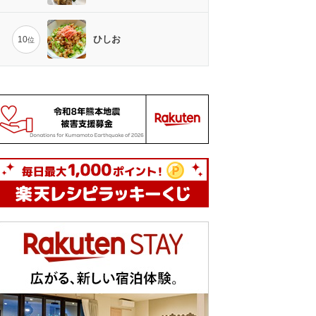
ひしお
10
位