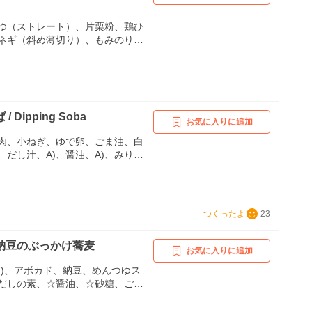
ゆ（ストレート）、片栗粉、鶏ひ
ネギ（斜め薄切り）、もみのり、
 Dipping Soba
お気に入りに追加
肉、小ねぎ、ゆで卵、ごま油、白
、だし汁、A)、醤油、A)、みり
くすりおろし、---English---、S
ervings、2、bundles、3、1/2、o
、Tbsp.、1、1/2、Tbsp.、A:1、
s、A:3、Tbsp.、A:1、1/2、Tbs
つくったよ
23
納豆のぶっかけ蕎麦
お気に入りに追加
用)、アボカド、納豆、めんつゆス
だしの素、☆醤油、☆砂糖、ごま