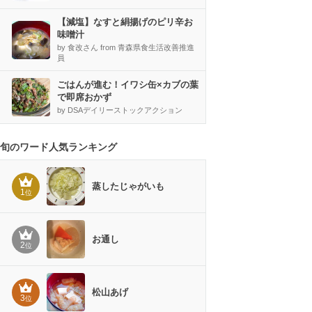
【減塩】なすと絹揚げのピリ辛お
味噌汁
by 食改さん from 青森県食生活改善推進
員
ごはんが進む！イワシ缶×カブの葉
で即席おかず
by DSAデイリーストックアクション
旬のワード人気ランキング
蒸したじゃがいも
1
位
お通し
2
位
松山あげ
3
位