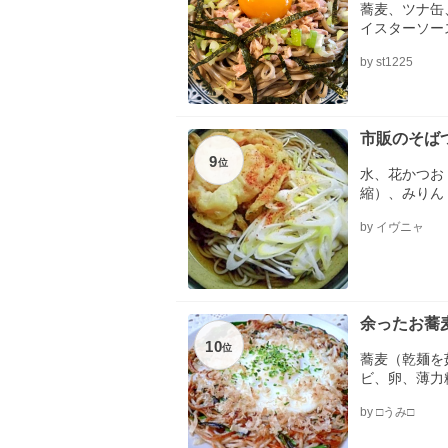
蕎麦、ツナ缶
イスターソー
出汁、ラー油
by st1225
市販のそば
9
位
水、花かつお
縮）、みりん
by イヴニャ
余ったお蕎
10
位
蕎麦（乾麺を
ビ、卵、薄力
青海苔・鰹節
by □うみ□
で