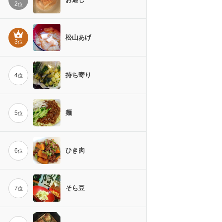
2
位
松山あげ
3
位
持ち寄り
4
位
麺
5
位
ひき肉
6
位
そら豆
7
位