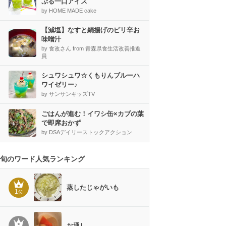
ぷる一口アイス
by HOME MADE cake
【減塩】なすと絹揚げのピリ辛お
味噌汁
by 食改さん from 青森県食生活改善推進
員
シュワシュワ☆くもりんブルーハ
ワイゼリー♪
by サンサンキッズTV
ごはんが進む！イワシ缶×カブの葉
で即席おかず
by DSAデイリーストックアクション
旬のワード人気ランキング
蒸したじゃがいも
1
位
お通し