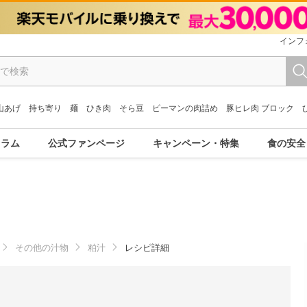
インフ
山あげ
持ち寄り
麺
ひき肉
そら豆
ピーマンの肉詰め
豚ヒレ肉 ブロック
コラム
公式ファンページ
キャンペーン・特集
食の安全
その他の汁物
粕汁
レシピ詳細