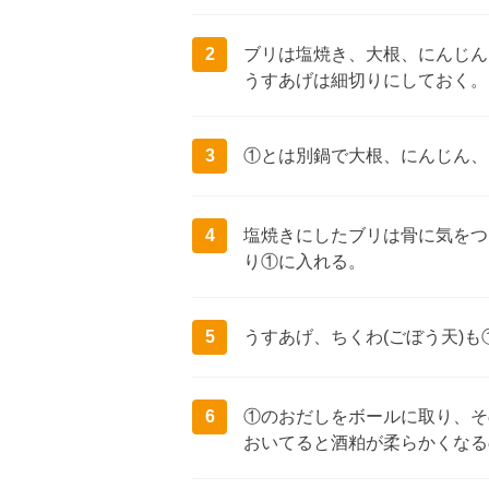
2
ブリは塩焼き、大根、にんじん
うすあげは細切りにしておく。
3
①とは別鍋で大根、にんじん、
4
塩焼きにしたブリは骨に気をつ
り①に入れる。
5
うすあげ、ちくわ(ごぼう天)
6
①のおだしをボールに取り、そ
おいてると酒粕が柔らかくなる