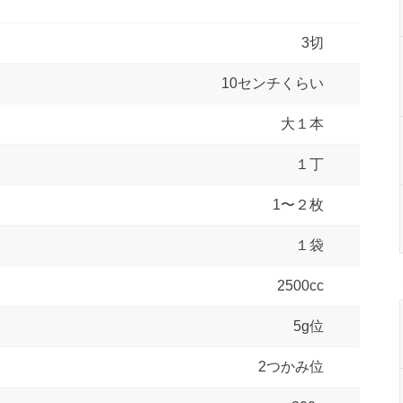
3切
10センチくらい
大１本
１丁
1〜２枚
１袋
2500cc
5g位
2つかみ位