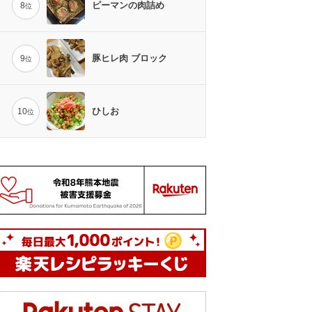
ピーマンの肉詰め
8
位
豚ヒレ肉 ブロック
9
位
ひしお
10
位