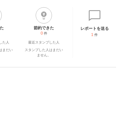
た
節約できた
レポートを送る
0
件
1
件
した人
最近スタンプした人
はまだい
スタンプした人はまだい
。
ません。