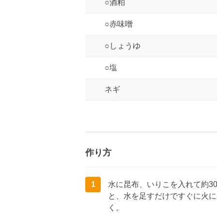
○酒粕
○赤味噌
○しょうゆ
○塩
ネギ
作り方
1
水に昆布、いりこを入れて約3
と、水を足すだけですぐに火に
く。