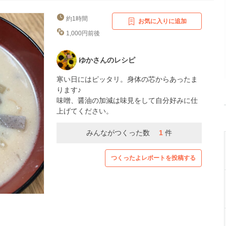
約1時間
お気に入りに追加
1,000円前後
ゆかさんのレシピ
寒い日にはピッタリ。身体の芯からあったま
ります♪
味噌、醤油の加減は味見をして自分好みに仕
上げてください。
みんながつくった数
1
件
つくったよレポートを投稿する