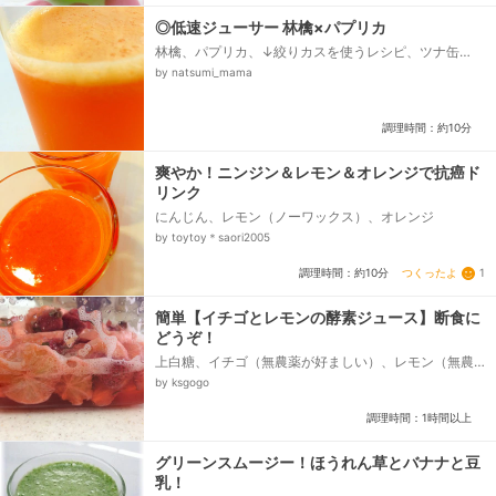
◎低速ジューサー 林檎×パプリカ
林檎、パプリカ、↓絞りカスを使うレシピ、ツナ缶
（水煮）、マヨネーズ
by natsumi_mama
調理時間：約10分
爽やか！ニンジン＆レモン＆オレンジで抗癌ド
リンク
にんじん、レモン（ノーワックス）、オレンジ
by toytoy＊saori2005
つくったよ
1
調理時間：約10分
簡単【イチゴとレモンの酵素ジュース】断食に
どうぞ！
上白糖、イチゴ（無農薬が好ましい）、レモン（無農
薬が好ましい）
by ksgogo
調理時間：1時間以上
グリーンスムージー！ほうれん草とバナナと豆
乳！