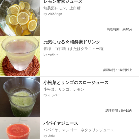
レモン酵素ジュース
無農薬レモン、上白糖
by Aki&Ange
調理時間：約10分
元気になる☆梅酵素ドリンク
青梅、白砂糖（またはグラニュー糖）
by yuki-.-
調理時間：1時間以上
小松菜とリンゴのスロージュース
小松菜、リンゴ、レモン
by イッペー
調理時間：5分以内
パパイヤジュース
パパイヤ、マンゴー・ネクタリンジュース
by Jinka