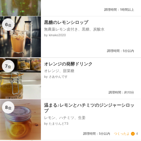
調理時間：1時間以上
黒糖のレモンシロップ
6
位
無農薬レモン皮付き、黒糖、炭酸水
by kinako2020
調理時間：5分以内
オレンジの発酵ドリンク
7
位
オレンジ、甜菜糖
by さあやんです
調理時間：約10分
温まる♪レモンとハチミツのジンジャーシロッ
8
位
プ
レモン、ハチミツ、生姜
by たまりんど73
つくったよ
4
調理時間：5分以内