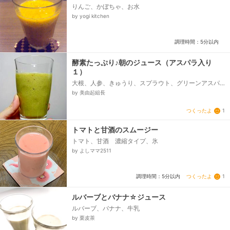
りんご、かぼちゃ、お水
by yogi kitchen
調理時間：5分以内
酵素たっぷり♪朝のジュース（アスパラ入り
１）
大根、人参、きゅうり、スプラウト、グリーンアスパ
ラ、りんご、バナナ、水
by 美由起組長
つくったよ
1
トマトと甘酒のスムージー
トマト、甘酒 濃縮タイプ、氷
by よしママ2511
つくったよ
1
調理時間：5分以内
ルバーブとバナナ☆ジュース
ルバーブ、バナナ、牛乳
by 栗皮茶