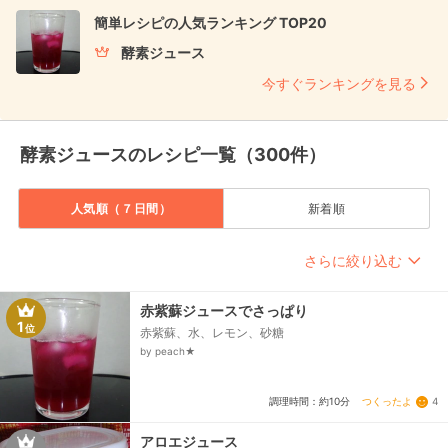
簡単レシピの人気ランキング TOP20
酵素ジュース
今すぐランキングを見る
酵素ジュースのレシピ一覧（300件）
人気順（７日間）
新着順
さらに絞り込む
赤紫蘇ジュースでさっぱり
1
位
赤紫蘇、水、レモン、砂糖
by peach★
つくったよ
4
調理時間：約10分
アロエジュース