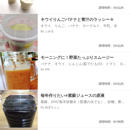
調理時間：5分以内
キウイりんごバナナと青汁のラッシー☆
キウイ、りんご、バナナ、ヨーグルト、牛乳、水
by ふみる
調理時間：5分以内
モーニングに！野菜たっぷりスムージー
バナナ、キウイ、にんじん(茹でたもの)、トマト、ヨー
グルト、水
by shii.
調理時間：5分以内
毎年作りたい⭐️紫蘇ジュースの原液
紫蘇、DHC海洋深層水（普通の水でも）、砂糖、酢
（又はレモン汁）
by あぽちょふ
調理時間：約1時間