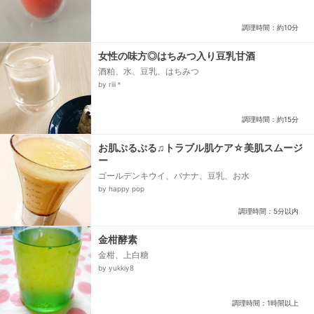
調理時間：約10分
女性の味方◎はちみつ入り豆乳甘酒
酒粕、水、豆乳、はちみつ
by riii＊
調理時間：約15分
お肌ぷるぷる♫トラブル肌ケア☆美肌スムージ
ー
ゴールデンキウイ、バナナ、豆乳、お水
by happy pop
調理時間：5分以内
金柑酵素
金柑、上白糖
by yukkiy8
調理時間：1時間以上