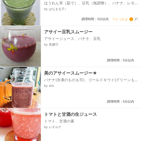
ほうれん草（茹で）、豆乳（無調整）、バナナ、レモ
ン汁、はちみつ
by はなまる子♪
つくったよ
21
調理時間：5分以内
アサイー豆乳スムージー
アサイージュース、バナナ、豆乳
by 美麗♡
調理時間：5分以内
美のアサイースムージー★
バナナ(冷凍のものも可)、ゴールドキウイ(グリーンも
可)、アサイー(100gパック)、無糖ヨーグルト、水...
by shii.
調理時間：5分以内
トマトと甘酒の生ジュース
トマト、甘酒の素
by レオルナ