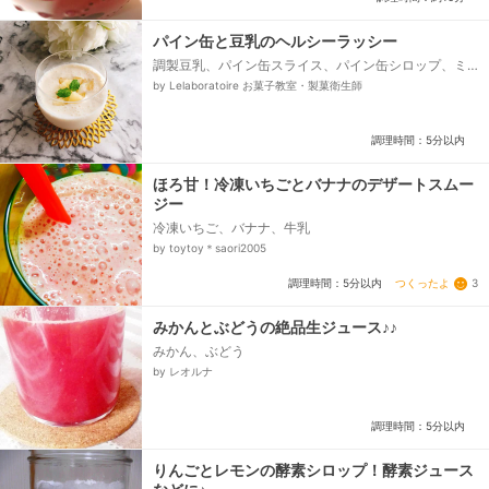
パイン缶と豆乳のヘルシーラッシー
調製豆乳、パイン缶スライス、パイン缶シロップ、ミ
ント
by Lelaboratoire お菓子教室・製菓衛生師
調理時間：5分以内
ほろ甘！冷凍いちごとバナナのデザートスムー
ジー
冷凍いちご、バナナ、牛乳
by toytoy＊saori2005
つくったよ
3
調理時間：5分以内
みかんとぶどうの絶品生ジュース♪♪
みかん、ぶどう
by レオルナ
調理時間：5分以内
りんごとレモンの酵素シロップ！酵素ジュース