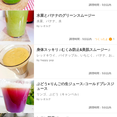
調理時間：5分以内
水菜とバナナのグリーンスムージー
水菜、バナナ、水
by レオルナ
つくったよ
1
調理時間：5分以内
身体スッキリ♫むくみ防止&美肌スムージー♫
レッドキウイ、パイナップル、いちじく、バナナ、お
水
by happy pop
調理時間：5分以内
ぶどう×りんごの生ジュース♪コールドプレスジ
ュース
リンゴ、ぶどう（キャンベル）
by レオルナ
調理時間：5分以内