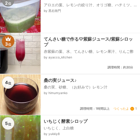
2
位
アロエの葉、レモンの絞り汁、オリゴ糖、ハチミツ、
ミネラルウォーター
by 黒右衛門
てんさい糖で作る♡紫蘇ジュース/紫蘇シロッ
3
プ
位
赤紫蘇の葉、水、てんさい糖、レモン果汁、りんご酢
by ayacco_kitchen
調理時間：約30分
桑の実ジュース♪
4
位
桑の実、砂糖、（お好みで）レモン汁
by himumyanko
つくったよ
1
調理時間：1時間以上
いちじく酵素シロップ
5
位
いちじく、上白糖
by yukkiy8