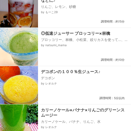
などに♪
りんご、レモン、砂糖
by もーこ29
調理時間：約15分
◎低速ジューサー ブロッコリー×林檎
ブロッコリー、林檎、小松菜、絞りカスを使って…、豆
腐、ねりごま
by natsumi_mama
調理時間：約10分
デコポンの１００％生ジュース♪
デコポン
by レオルナ
調理時間：5分以内
カリーノケール×バナナ×りんごのグリーンス
ムージー
カリーノケール、バナナ、りんご、水
by レオルナ