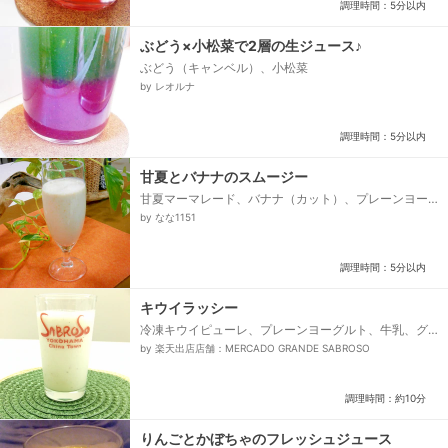
調理時間：5分以内
ぶどう×小松菜で2層の生ジュース♪
ぶどう（キャンベル）、小松菜
by レオルナ
調理時間：5分以内
甘夏とバナナのスムージー
甘夏マーマレード、バナナ（カット）、プレーンヨー
グルト
by なな1151
調理時間：5分以内
キウイラッシー
冷凍キウイピューレ、プレーンヨーグルト、牛乳、グ
ラニュー糖、はちみつ、カルダモンパウダー
by 楽天出店店舗：MERCADO GRANDE SABROSO
調理時間：約10分
りんごとかぼちゃのフレッシュジュース