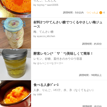
りんご、にんじん
by toytoy＊saori2005
つくったよ
4
調理時間：5分以内
材料2つ♡てんさい糖でつくるやさしい梅ジュ
ース
梅、てんさい糖
by ayacco_kitchen
調理時間：約30分
酵素レモン(* ´ ▽ ` *)美味しくて簡単！
レモン、砂糖、蓋付きのホウロウ容器
by はらぺこりーなゴーゴー
調理時間：1時間以上
食べる人参ｼﾞｭｰｽ
人参、りんご、ﾚﾓﾝ汁、水、氷（なくてもよい）
by ｺｺｶﾀ
調理時間：約10分