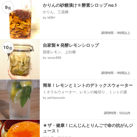
かりんの砂糖漬け☆酵素シロップ no.1
9
位
かりん、三温糖
by M@H
調理時間：1時間以上
自家製★発酵レモンシロップ
10
位
国産レモン、上白糖
by sassy888
調理時間：1時間以上
簡単！レモンとミントのデトックスウォーター
ミネラルウォーター、レモンの輪切り、ミントの葉
by petitpoussin
調理時間：5分以内
★ザ・健康！にんじんとりんごで命の抗がんジ
ュース！