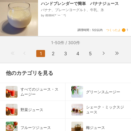
ハンドブレンダーで簡単 バナナジュース
バナナ、プレーンヨーグルト、牛乳、氷
by 柊884(*´ー｀*)
つくったよ
1
調理時間：5分以内
1-50件 / 300件
1
2
3
4
5
他のカテゴリを見る
すべてのジュース・ス
グリーンスムージー
ムージー
シェーク・ミックスジ
野菜ジュース
ュース
フルーツジュース
梅ジュース