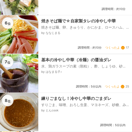
調理時間：約10分
焼きそば麺で☆自家製タレの冷やし中華
6
位
焼きそば麺、卵、きゅうり、かにかま、ロースハム、
●醤油、●酢、●砂糖、●ポッカレモン、ごま油、お好
by ななじまる
みでマヨネーズ・からし、塩...
つくったよ
17
調理時間：約10分
基本の冷やし中華（冷麺）の醤油ダレ
7
位
水、鶏ガラスープの素（顆粒）、酢、しょうゆ、砂
糖、白すり胡麻、ごま油、しょうがの絞り汁
by はなまる子♪
つくったよ
25
調理時間：5分以内
練りごまなし！冷やし中華のごまダレ
8
位
すりごま、味噌、おろし生姜、マヨネーズ、砂糖、み
りん、醤油、酢、ごま油、ラー油
by とんcook
調理時間：5分以内