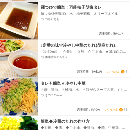
麺つゆで簡単！万能柚子胡椒タレ
麺つゆ(2倍濃縮)、水、柚子胡椒、オリーブオイル
by つちだあお
調理時間：5分以内
♪定番の味♡冷やし中華のたれ(胡麻だれ)♪
《約50ml》、☆醤油、☆酢、☆ごま油、★減塩白み
そ、★蜂蜜、★ピーナツクリーム
by 体脂肪率11%夫人
つくったよ
1
調理時間：5分以内
タレも簡単☆冷やし中華
＊酢、醤油、＊砂糖、水、＊鶏がらスープの素、すり
ごま、＊ごま油、冷やし中華生麺、ハム、きゅうり、
by きのこのみみ
○卵、○塩...
つくったよ
15
調理時間：約10分
簡単◆冷麺のたれの作り方
◆砂糖、◆酒、◆ごま油、◆醤油、◆酢、中華麺、生