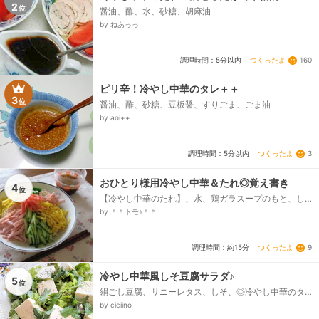
2
位
醤油、酢、水、砂糖、胡麻油
by ねあっっ
つくったよ
160
調理時間：5分以内
ピリ辛！冷やし中華のタレ＋＋
3
位
醤油、酢、砂糖、豆板醤、すりごま、ごま油
by aoi++
つくったよ
3
調理時間：5分以内
おひとり様用冷やし中華＆たれ◎覚え書き
4
位
【冷やし中華のたれ】、水、鶏ガラスープのもと、し
ょうゆ、酢、砂糖、ごま油、練り辛子、白ごま、【冷
by ＊＊トモ♪＊＊
やし中華】以下はお好みでどうぞ、中華麺、卵、ハ
ム、きゅうり、紅しょうが...
つくったよ
9
調理時間：約15分
冷やし中華風しそ豆腐サラダ♪
5
位
絹ごし豆腐、サニーレタス、しそ、◎冷やし中華のタ
レ、◎辛子、粗挽き胡椒
by ciciino