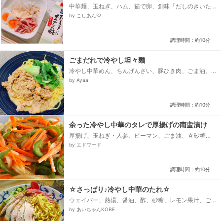
中華麺、玉ねぎ、ハム、茹で卵、創味「だしのきいた
まろやかなお酢」、醤油、ゴマ油、マヨネーズ
by こしあん♡
調理時間：約10分
ごまだれで冷やし坦々麺
冷やし中華めん、ちんげんさい、豚ひき肉、ごま油、
⚫豆板醤、⚫おろしにんにく、⚫おろししょうが、⚪
by Ayaa
きび砂糖、⚪合わせみそ、⚪濃口しょうゆ、冷やし中
華ごまだれ、ラー油...
調理時間：約10分
余った冷やし中華のタレで厚揚げの南蛮漬け
厚揚げ、玉ねぎ・人参、ピーマン、ごま油、☆砂糖、
☆冷やし中華のタレ
by エドワード
調理時間：約10分
☆さっぱり♪冷やし中華のたれ☆
ウェイパー、熱湯、醤油、酢、砂糖、レモン果汁、ご
ま油、すりごま、すりおろししょうが
by あいちゃんKOBE