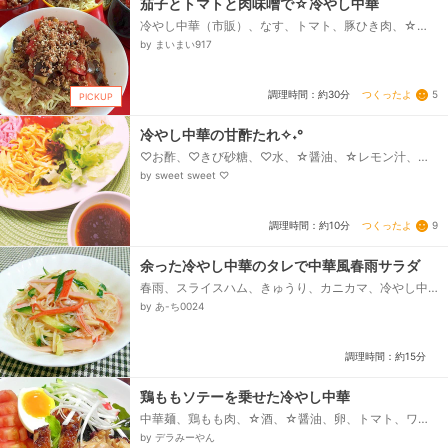
茄子とトマトと肉味噌で☆冷やし中華
冷やし中華（市販）、なす、トマト、豚ひき肉、☆味
噌、☆醤油、☆酒、☆みりん、☆砂糖、白ごま、ごま
by まいまい917
油
つくったよ
5
調理時間：約30分
PICKUP
冷やし中華の甘酢たれ✧˖°
♡お酢、♡きび砂糖、♡水、☆醤油、☆レモン汁、☆
ごま油、☆生姜チューブ
by sweet sweet ♡
つくったよ
9
調理時間：約10分
余った冷やし中華のタレで中華風春雨サラダ
春雨、スライスハム、きゅうり、カニカマ、冷やし中
華のタレ、塩
by あ-ち0024
調理時間：約15分
鶏ももソテーを乗せた冷やし中華
中華麺、鶏もも肉、☆酒、☆醤油、卵、トマト、ワカ
メ、きゅうり、かにかま、レタス、白髪ネギ、酢醤油
by デラみーやん