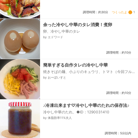
タレ
つくったよ
1
調理時間：約30分
余った冷やし中華のタレ消費！煮卵
卵、冷やし中華のタレ
by エドワード
調理時間：約10分
簡単すぎる自作タレの冷やし中華
焼きそばの麺、小ぶりのキュウリ、トマト（今回フル
ーツトマト）、たまご、ハム、★タレ★、かんたん
by おーぼいすと
酢、めんつゆ、しょうゆ、ゴマ油、白ゴマ...
調理時間：約10分
♪冷凍出来ます♡冷やし中華のたれの保存法♪
冷やし中華のたれ、●ID：1290031410
by 体脂肪率11%夫人
調理時間：5分以内