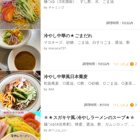
麺つゆ（3倍濃縮）、すし酢、水、ごま油
by チャミンゴ
調理時間：5分以内
冷やし中華の★ごまだれ
マヨネーズ、砂糖、ごま油、白すりごま、醤油、酢
by mococo721
つくったよ
2
調理時間：5分以内
冷やし中華風日本蕎麦
乾燥蕎麦、○醤油、○酢、○砂糖、○ごま油、○麦茶、
卵、サラダオイル、魚肉ソーセージ、きゅうり
by Ahir
つくったよ
2
調理時間：約10分
☆★スガキヤ風♪冷やしラーメンのスープ★☆
麺つゆ(4倍希釈)、蜂蜜、醤油、酢、ガムシロップ、
100%林檎ジュース、レモン汁(ポッカレモンで可)、胡
by めーぷんぷい
麻油...