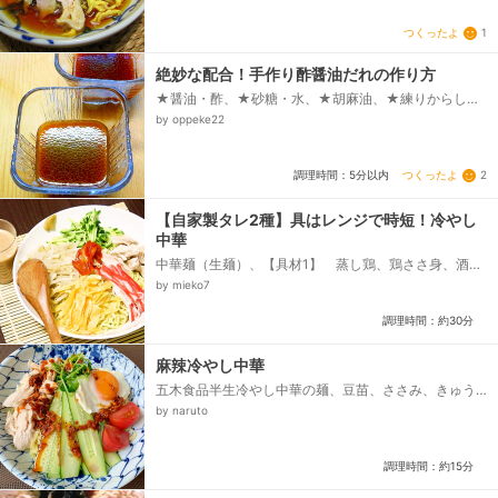
つくったよ
1
絶妙な配合！手作り酢醤油だれの作り方
★醤油・酢、★砂糖・水、★胡麻油、★練りからし
（お好みで）
by oppeke22
つくったよ
2
調理時間：5分以内
【自家製タレ2種】具はレンジで時短！冷やし
中華
中華麺（生麺）、【具材1】 蒸し鶏、鶏ささ身、酒、
【具材2】モヤシのナムル、モヤシ、鶏ガラスープの素
by mieko7
（顆粒）、ゴマ油、【具材3】錦糸タマゴ、サラダ油、
タマゴ、水溶き片栗粉、【具材4】千切りキュウリ、キ
調理時間：約30分
ュウリ、【具材5】割きカニカマ、カニカマ、■基本の
タレ（しょうゆベース）、しょうゆ、酢、砂糖、和風
だし、ゴマ油、水、■ゴマ風味ダレ、練りゴマ、しょ
麻辣冷やし中華
うゆ、すし酢、砂糖、ゴマ油、トウバンジャン、ショ
五木食品半生冷やし中華の麺、豆苗、ささみ、きゅう
ウガ（すりおろし）、ニンニク、水...
り、たまご、トマト、☆しょうゆ、☆酢、☆ごま油、
by naruto
☆砂糖、☆酒、☆ガラスープのもと、氷、麻辣だれ...
調理時間：約15分