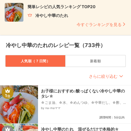
簡単レシピの人気ランキング TOP20
冷やし中華のたれ
今すぐランキングを見る
冷やし中華のたれのレシピ一覧（733件）
人気順（７日間）
新着順
さらに絞り込む
お子様におすすめ♪酸っぱくない冷やし中華の
1
タレ☆
位
☆ごま油、☆水、☆めんつゆ、☆中華だし、☆酢、☆
はちみつまたは砂糖
by na-maママ
調理時間：5分以内
冷やし中華のたれ 混ぜるだけで本格的☆