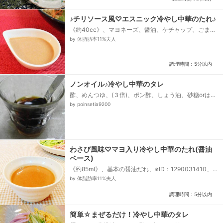
♪チリソース風♡エスニック冷やし中華のたれ♪
《約40cc》、マヨネーズ、醤油、ケチャップ、ごま
油、はちみつ、チューブにんにく、チューブ生姜、水
by 体脂肪率11%夫人
調理時間：5分以内
ノンオイル♪冷やし中華のタレ
酢、めんつゆ、(３倍)、ポン酢、しょう油、砂糖orはち
みつ
by poinsetia9200
わさび風味♡マヨ入り冷やし中華のたれ(醤油
ベース)
《約85ml》、基本の醤油だれ、※ID：1290031410、
★マヨネーズ、★わさび
by 体脂肪率11%夫人
調理時間：5分以内
簡単☆まぜるだけ！冷やし中華のタレ