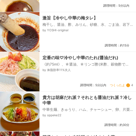
調理時間：5分以内
激旨【冷やし中華の梅タレ】
梅干し、醤油、酢、みりん、砂糖、水、ごま油、岩下
の新生姜漬け汁
by YOSHI-original
調理時間：約15分
定番の味♡冷やし中華のたれ(醤油だれ)
《約75ml》、☆醤油、☆リンゴ酢(米酢、穀物酢で
も)、☆ほんだし、★蜂蜜、★ごま油
by 体脂肪率11%夫人
つくったよ
4
調理時間：5分以内
貴方は胡麻だれ派？それとも醤油だれ派？冷し
中華
中華生麺、きゅうり、ハム、チャーシュー、卵、片栗
粉（錦糸卵用）、水（錦糸卵用）、★ごまドレッシン
by oppeke22
グ、★麵つゆ、★水、★白いり胡麻・ごま油、★鶏が
らスープの素・おろし生姜、★ラー油、☆醤油、☆
調理時間：約30分
水・（米）酢、☆ごま油・みりん、☆レモン汁・鶏が
らスープの素・砂糖、紅生姜・練りからし...