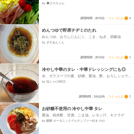
わかめ、きゅうり、ハム、コーン缶詰、ミニトマト
by ◆ひろちゃん
つくったよ
6
調理時間：約10分
めんつゆで即席チヂミのたれ
めんつゆ、おろしにんにく、ごま、ねぎ、胡麻油
by ぎすあんくん
つくったよ
2
調理時間：約10分
冷やし中華のタレ・中華ドレッシングにも◎
水、ガラスープの素、砂糖、醤油、酢、おろしショウ
ガ、ごま油、レモン果汁(お好みで)
by 塩じゃけ8823
つくったよ
2
調理時間：5分以内
お砂糖不使用の 冷やし中華 タレ
醤油、純米酢、甘酒、ごま油、レモン汁、キクラゲ
by 醗酵 オーガニックグルテンフリー好き のの