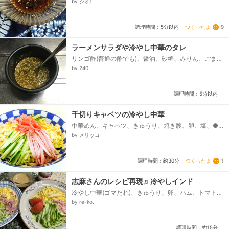
by ジオ♪
つくったよ
9
調理時間：5分以内
ラーメンサラダや冷やし中華のタレ
リンゴ酢(普通の酢でも)、醤油、砂糖、みりん、ごま
油、白すりごま、白いりごま
by 240
調理時間：5分以内
千切りキャベツの冷やし中華
中華めん、キャベツ、きゅうり、焼き豚、卵、塩、●
砂糖、しょうゆ、酢、水、●ごま油、紅生姜
by メリッコ
つくったよ
1
調理時間：約30分
志麻さんのレシピ再現♬冷やしインド
冷やし中華(ゴマだれ)、きゅうり、卵、ハム、トマト、
☆付属のゴマだれ、☆カレー粉、☆牛乳、☆にんにく
by re-ko.
調理時間：約15分