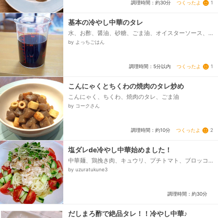
つくったよ
1
調理時間：約30分
基本の冷やし中華のタレ
水、お酢、醤油、砂糖、ごま油、オイスターソース、
鶏ガラ
by よっちごはん
つくったよ
1
調理時間：5分以内
こんにゃくとちくわの焼肉のタレ炒め
こんにゃく、ちくわ、焼肉のタレ、ごま油
by コークさん
つくったよ
2
調理時間：約10分
塩ダレde冷やし中華始めました！
中華麺、鶏挽き肉、キュウリ、プチトマト、ブロッコ
リースプラウト、白ごま、しょうがのみじん切り、ニ
by uzuratukune3
ンニクのみじん切り、★水、★酒、★塩、★粗挽き黒
こしょう、レモン、ゴマ油、水溶き片栗粉(水２：片栗
粉１)...
調理時間：約30分
だしまろ酢で絶品タレ！！冷やし中華♪