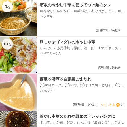
市販の冷やし中華を使ってつけ麺のタレ
9
位
＠冷やし中華のタレ、＠麺つゆ（水でのばして）、＠
おろし生姜、＠ごま油、＠ゴマ
by お茶丸.
調理時間：5分以内
豚しゃぶゴマダレの冷やし中華
10
位
しゃぶしゃぶ用薄切り豚肉、酒、卵、★マヨネーズ、
★塩コショウ、中華麺、きゅうり、塩、カニカマ、紅
by デラみーやん
生姜、☆しゃぶしゃぶ用ゴマダレ、☆ポン酢、☆すり
胡麻、☆おろし生姜...
調理時間：約30分
簡単♡濃厚♡自家製ごまだれ
①マヨネーズ、①味噌、②オリゴ糖（砂糖）、③
酢、③醤油、④ごま油、⑤白すりごま
by Guuママ
つくったよ
24
調理時間：5分以内
冷やし中華のたれや野菜のドレッシングに
すし酢、ポン酢、砂糖、めんつゆ（濃縮２倍）、ごま
油、からし、ごま