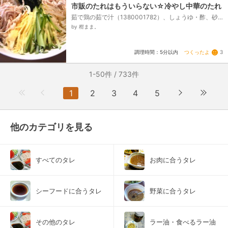
市販のたれはもういらない☆冷やし中華のたれ
茹で鶏の茹で汁（1380001782）、しょうゆ・酢、砂
糖、ウェイパー、ごま油・炒りごま
by 柑まま。
つくったよ
3
調理時間：5分以内
1-50件 / 733件
1
2
3
4
5
他のカテゴリを見る
すべてのタレ
お肉に合うタレ
シーフードに合うタレ
野菜に合うタレ
その他のタレ
ラー油・食べるラー油