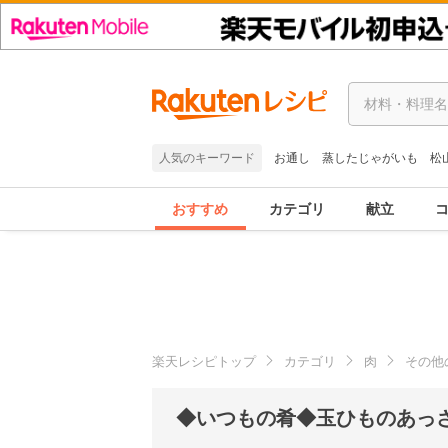
人気のキーワード
お通し
蒸したじゃがいも
松
おすすめ
カテゴリ
献立
楽天レシピトップ
カテゴリ
肉
その他
◆いつもの肴◆玉ひものあっ