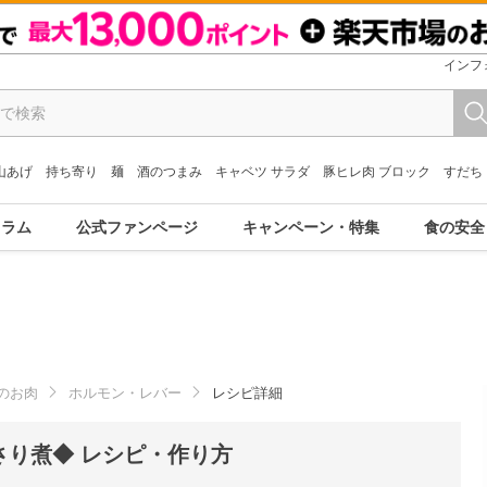
インフ
山あげ
持ち寄り
麺
酒のつまみ
キャベツ サラダ
豚ヒレ肉 ブロック
すだち
コラム
公式ファンページ
キャンペーン・特集
食の安全
のお肉
ホルモン・レバー
レシピ詳細
さり煮◆ レシピ・作り方