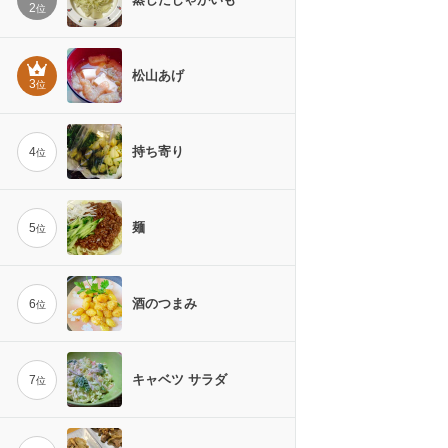
2
位
松山あげ
3
位
持ち寄り
4
位
麺
5
位
酒のつまみ
6
位
キャベツ サラダ
7
位