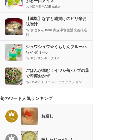
ぷる一口アイス
by HOME MADE cake
【減塩】なすと絹揚げのピリ辛お
味噌汁
by 食改さん from 青森県食生活改善推進
員
シュワシュワ☆くもりんブルーハ
ワイゼリー♪
by サンサンキッズTV
ごはんが進む！イワシ缶×カブの葉
で即席おかず
by DSAデイリーストックアクション
旬のワード人気ランキング
お通し
1
位
蒸したじゃがいも