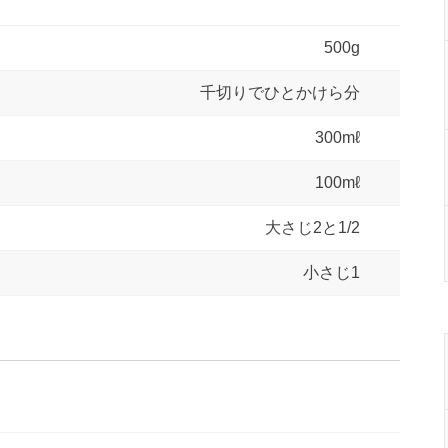
500g
千切りでひとかけら分
300mℓ
100mℓ
大さじ2と1/2
小さじ1