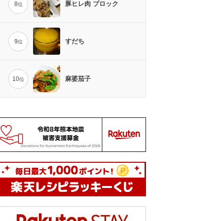
豚ヒレ肉 ブロック
8
位
すだち
9
位
麻婆茄子
10
位