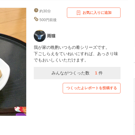
約30分
お気に入りに追加
500円前後
雨猫
我が家の晩酌いつもの肴シリーズです。
下ごしらえをていねいにすれば、あっさり味
でもおいしくいただけます。
みんながつくった数
1
件
つくったよレポートを投稿する