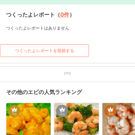
つくったよレポート（
0
件
）
つくったよレポートはありません
つくったよレポートを投稿する
【PR】
その他のエビの人気ランキング
1
2
3
位
位
位