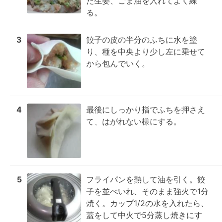
た生姜、ごま油を入れてよく練
る。
3
餃子の皮の半分のふちに水を塗
り、種を中央より少し左に乗せて
から包んでいく。
4
最後にしっかり指でふちを押さえ
て、はがれない様にする。
5
フライパンを熱して油を引く。餃
子を並べいれ、そのまま強火で1分
焼く。カップ1/2の水を入れたら、
蓋をして中火で5分蒸し焼きにす