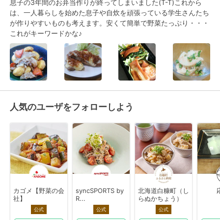
息子の3年間のお弁当作りが終ってしまいました(T-T)これから
は、一人暮らしを始めた息子や自炊を頑張っている学生さんたち
が作りやすいものも考えます。安くて簡単で野菜たっぷり・・・
これがキーワードかな♪
人気のユーザをフォローしよう
カゴメ【野菜の会
syncSPORTS by
北海道白糠町（し
社】
R...
らぬかちょう）
公式
公式
公式