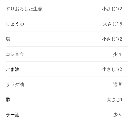
すりおろした生姜
小さじ1/2
しょうゆ
大さじ1.5
塩
小さじ1/2
コショウ
少々
ごま油
小さじ1/2
サラダ油
適宜
酢
大さじ1
ラー油
少々