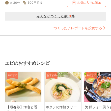
約30分
500円前後
お気に入りに追加
みんながつくった数
0
件
つくったよレポートを投稿する
エビのおすすめレシピ
おすすめ
おすすめ
おすすめ
【蝦春巻】海老と香
ホタテの海鮮クリー
海鮮フォー風う