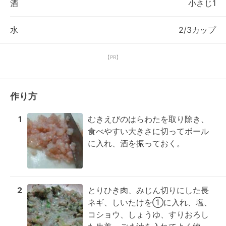
酒
小さじ1
水
2/3カップ
【PR】
作り方
1
むきえびのはらわたを取り除き、
食べやすい大きさに切ってボール
に入れ、酒を振っておく。
2
とりひき肉、みじん切りにした長
ネギ、しいたけを①に入れ、塩、
コショウ、しょうゆ、すりおろし