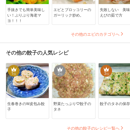
手抜きでも簡単美味し
エビとブロッコリーの
失敗しない 美味
い！ぷりぷり海老マ
ガーリック炒め。
えびの茹で方
ヨ！！！
その他のエビのカテゴリへ
その他の餃子の人気レシピ
1
2
3
位
位
位
生春巻きのW皮包み餃
野菜たっぷり♡餃子の
餃子のタネの保存
子
タネ
その他の餃子のレシピ一覧へ