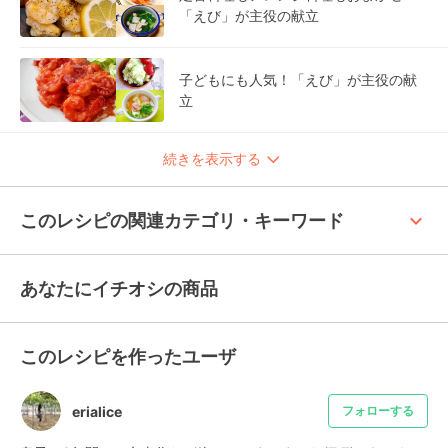
「えび」が主役の献立
子どもにも人気！「えび」が主役の献
立
続きを表示する
keyboard_arrow_up
このレシピの関連カテゴリ・キーワード
あなたにイチオシの商品
このレシピを作ったユーザ
erialice
フォローする