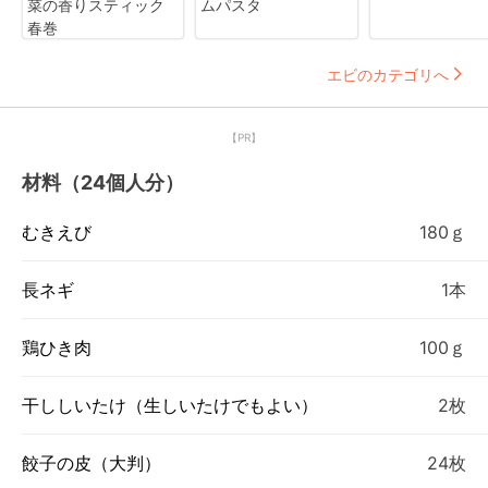
菜の香りスティック
ムパスタ
春巻
エビのカテゴリへ
【PR】
材料（24個人分）
むきえび
180ｇ
長ネギ
1本
鶏ひき肉
100ｇ
干ししいたけ（生しいたけでもよい）
2枚
餃子の皮（大判）
24枚