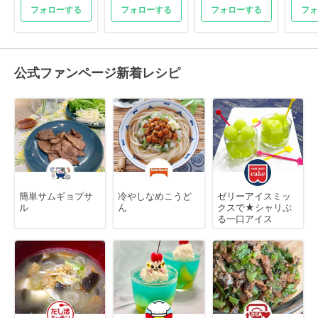
フォローする
フォローする
フォローする
フォ
公式ファンページ新着レシピ
簡単サムギョプサ
冷やしなめこうど
ゼリーアイスミッ
ル
ん
クスで★シャリぷ
る一口アイス