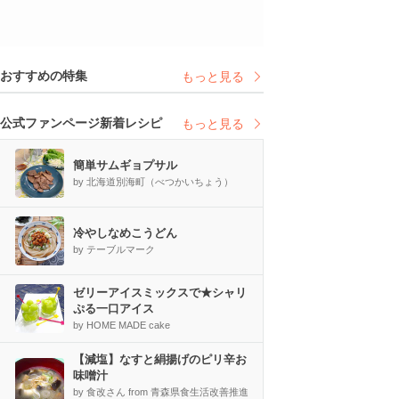
おすすめの特集
もっと見る
公式ファンページ新着レシピ
もっと見る
簡単サムギョプサル
by 北海道別海町（べつかいちょう）
冷やしなめこうどん
by テーブルマーク
ゼリーアイスミックスで★シャリ
ぷる一口アイス
by HOME MADE cake
【減塩】なすと絹揚げのピリ辛お
味噌汁
by 食改さん from 青森県食生活改善推進