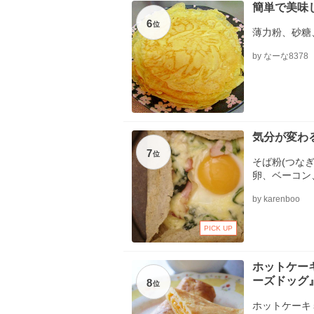
簡単で美味
6
位
薄力粉、砂糖
by なーな8378
気分が変わ
7
位
そば粉(つなぎ
卵、ベーコン
チーズ、オリ
by karenboo
PICK UP
ホットケー
ーズドッグ
8
位
ホットケーキ