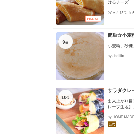
けるチーズ
by ★☆ ひで ☆
PICK UP
簡単☆小麦
9
位
小麦粉、砂糖
by choiiiin
サラダクレ
10
位
出来上がり目
レープ生地】
★塩、【牛乳
by HOME MADE
砂糖)、卵、
ズ、レタス、
公式
スト済のナッ