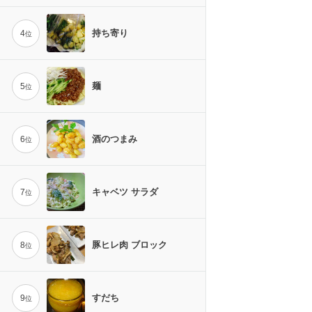
持ち寄り
4
位
麺
5
位
酒のつまみ
6
位
キャベツ サラダ
7
位
豚ヒレ肉 ブロック
8
位
すだち
9
位