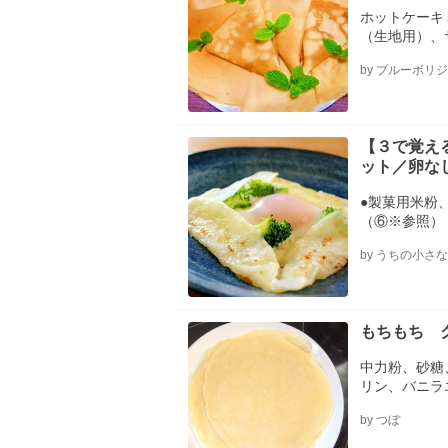
ホットケーキ
（生地用）、
by ブルーボリジ
【３で覚え
ット／卵な
●製菓用米粉
（⑥※参照）
by うちの小さ
もちもち 
中力粉、砂糖
リン、バニラエ
by つぼ