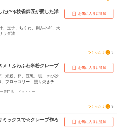
た(^^)/枝雀師匠が愛した洋
お気に入りに追加
汁、玉子、ちくわ、刻みネギ、天
サラダ油
つくったよ
3
スメ！ふわふわ米粉クレープ
お気に入りに追加
プ、米粉、卵、豆乳、塩、きび砂
卵、ブロッコリー、照り焼きチキ
チーズ
リー専門店 ドットビー
つくったよ
9
キミックスで☆クレープ作ろ
お気に入りに追加