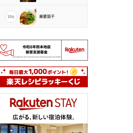
麻婆茄子
10
位