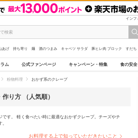
インフ
山あげ
持ち寄り
麺
酒のつまみ
キャベツ サラダ
豚ヒレ肉 ブロック
すだち
コラム
公式ファンページ
キャンペーン・特集
食の安全
粉物料理
おかず系のクレープ
作り方 （人気順）
ジです。 軽く食べたい時に最適なおかずクレープ。チーズやチ
す。
お料理する上で知っていただきたいこと