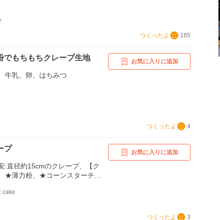
★
つくったよ
165
粉でもちもちクレープ生地
お気に入りに追加
、牛乳、卵、はちみつ
つくったよ
4
ープ
お気に入りに追加
安:直径約15cmのクレープ、【ク
、★薄力粉、★コーンスターチ、
液】、バター、牛乳、粉糖(または
 cake
サラダ油、【中の具材】、マヨネー
生ハム、素焼きクルミ(またはロー
ツ)
つくったよ
3