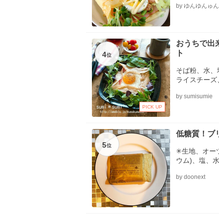
by ゆんゆんゅん
ネーズ、＊貝
※１枚に対す
ス ホイップ
おうちで出
ト
4
位
そば粉、水、
ライスチーズ
ラックペパー
by sumisumie
PICK UP
低糖質！ブ
5
位
✳生地、オー
ウム)、塩、
スチーズ
by doonext