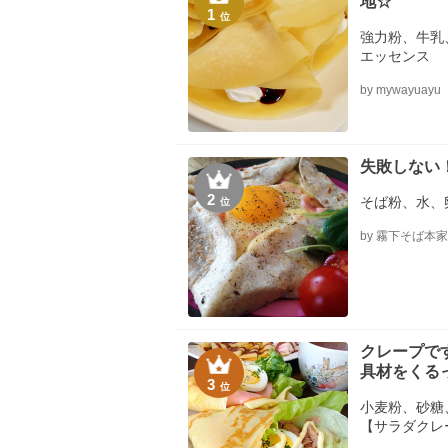
地☆
1
位
強力粉、牛乳
エッセンス
by mywayuayu
失敗しない
2
そば粉、水、
位
by 霧下そば本家
クレープで
具材をくる
3
位
小麦粉、砂糖
【サラダクレ
で卵のスライ