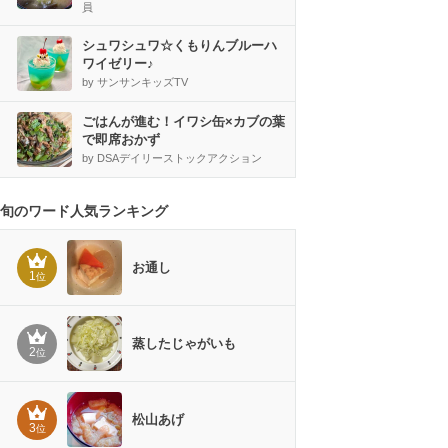
員
シュワシュワ☆くもりんブルーハ
ワイゼリー♪
by サンサンキッズTV
ごはんが進む！イワシ缶×カブの葉
で即席おかず
by DSAデイリーストックアクション
旬のワード人気ランキング
お通し
1
位
蒸したじゃがいも
2
位
松山あげ
3
位