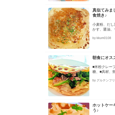
真似てみまし
食焼き♪
小麦粉、だし
かす、醤油、
by kkum0108
朝食にオス
■米粉クレー
糖、■具材、
ン、プロセス
by グルテンフ
ホットケー
う♪