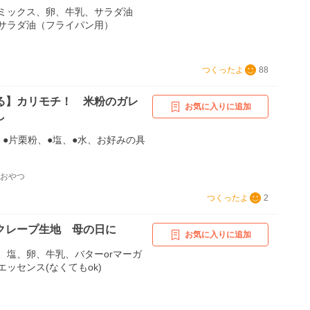
ミックス、卵、牛乳、サラダ油
サラダ油（フライパン用）
つくったよ
88
る】カリモチ！ 米粉のガレ
お気に入りに追加
し
、●片栗粉、●塩、●水、お好みの具
なおやつ
つくったよ
2
クレープ生地 母の日に
お気に入りに追加
、塩、卵、牛乳、バターorマーガ
ッセンス(なくてもok)