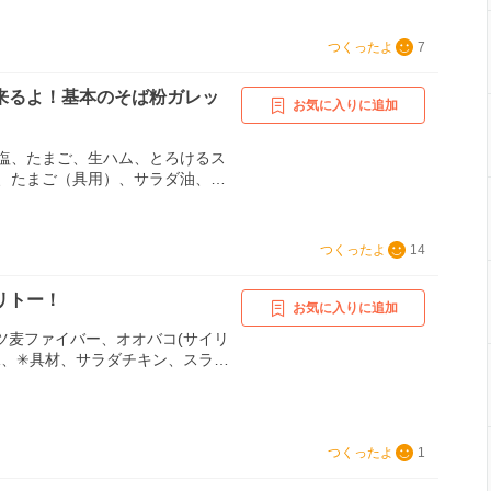
割れ大根、【あまあまクレープ】
る分量、バナナのスライス、アイ
つくったよ
7
クリーム チョコソース
来るよ！基本のそば粉ガレッ
お気に入りに追加
塩、たまご、生ハム、とろけるス
、たまご（具用）、サラダ油、ブ
つくったよ
14
リトー！
お気に入りに追加
ツ麦ファイバー、オオバコ(サイリ
水、✳具材、サラダチキン、スライ
つくったよ
1