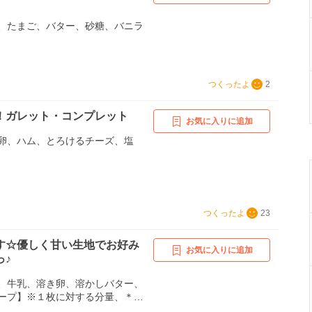
、たまご、バター、砂糖、バニラ
つくったよ
2
！ガレット・コンプレット
お気に入りに追加
卵、ハム、とろけるチーズ、塩
つくったよ
23
す☆優しく甘い生地でお好み
お気に入りに追加
っ♪
、牛乳、溶き卵、溶かしバター、
ープ】※１枚に対する分量、＊茹
ス レタス 胡瓜、＊ツナ マヨ