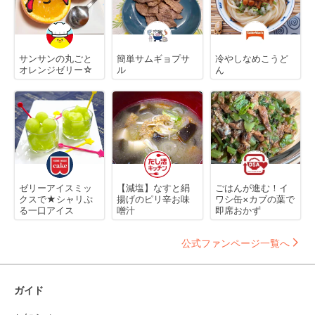
サンサンの丸ごと
簡単サムギョプサ
冷やしなめこうど
オレンジゼリー☆
ル
ん
ゼリーアイスミッ
【減塩】なすと絹
ごはんが進む！イ
クスで★シャリぷ
揚げのピリ辛お味
ワシ缶×カブの葉で
る一口アイス
噌汁
即席おかず
公式ファンページ一覧へ
ガイド