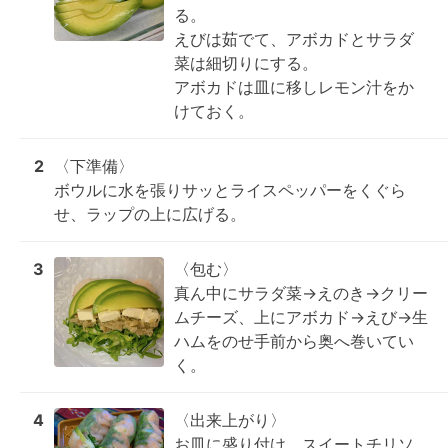
る。

えびは茹でて、アボカドとサラダ
菜は細切りにする。

アボカドは皿に移しレモン汁をか
けておく。
2
〈下準備〉

ボウルに水を張りサッとライスペッパーをくぐら
せ、ラップの上に広げる。
3
〈包む〉

真ん中にサラダ菜→えのき→クリー
ムチーズ、上にアボカド→えび→生
ハムをのせ手前から奥へ巻いてい
く。
4
〈出来上がり〉

お皿に盛り付け、スイートチリソ