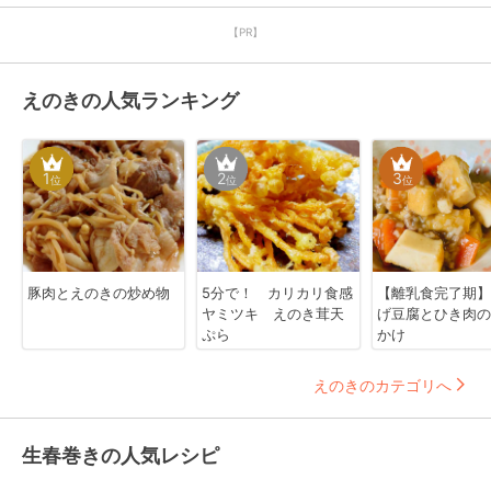
【PR】
えのきの人気ランキング
1
2
3
位
位
位
豚肉とえのきの炒め物
5分で！ カリカリ食感
【離乳食完了期】
ヤミツキ えのき茸天
げ豆腐とひき肉の
ぷら
かけ
えのきのカテゴリへ
生春巻きの人気レシピ