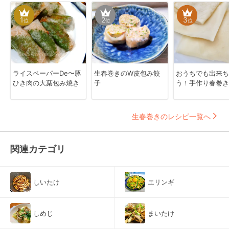
1
2
3
位
位
位
ライスペーパーDe〜豚
生春巻きのW皮包み餃
おうちでも出来ち
ひき肉の大葉包み焼き
子
う！手作り春巻き
生春巻きのレシピ一覧へ
関連カテゴリ
しいたけ
エリンギ
しめじ
まいたけ