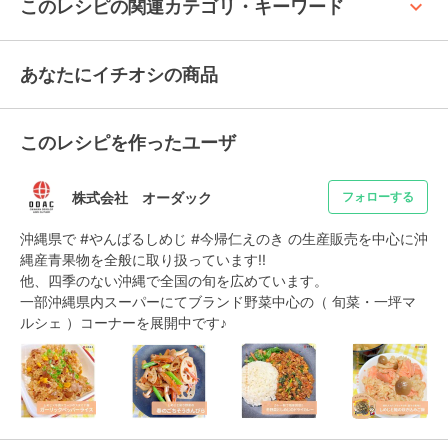
keyboard_arrow_up
このレシピの関連カテゴリ・キーワード
あなたにイチオシの商品
このレシピを作ったユーザ
株式会社 オーダック
フォローする
沖縄県で #やんばるしめじ #今帰仁えのき の生産販売を中心に沖
縄産青果物を全般に取り扱っています!!

他、四季のない沖縄で全国の旬を広めています。

一部沖縄県内スーパーにてブランド野菜中心の（ 旬菜・一坪マ
ルシェ ）コーナーを展開中です♪