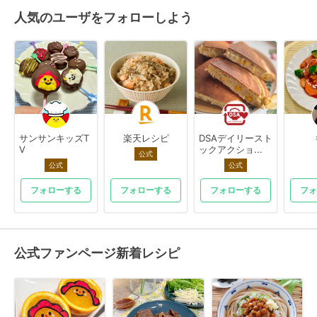
人気のユーザをフォローしよう
サンサンキッズT
楽天レシピ
DSAデイリースト
V
ックアクショ...
公式
公式
公式
フォローする
フォローする
フォローする
フォ
公式ファンページ新着レシピ