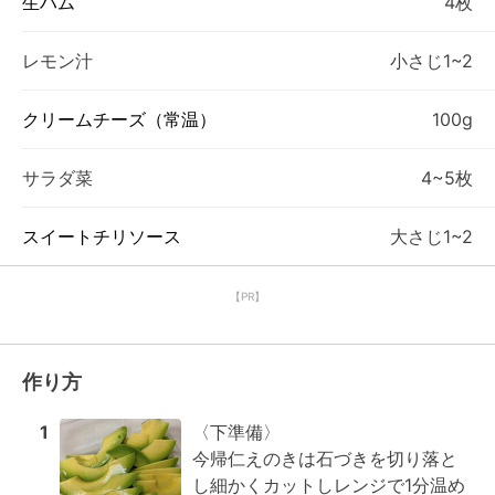
生ハム
4枚
レモン汁
小さじ1~2
クリームチーズ（常温）
100g
サラダ菜
4~5枚
スイートチリソース
大さじ1~2
【PR】
作り方
1
〈下準備〉

今帰仁えのきは石づきを切り落と
し細かくカットしレンジで1分温め