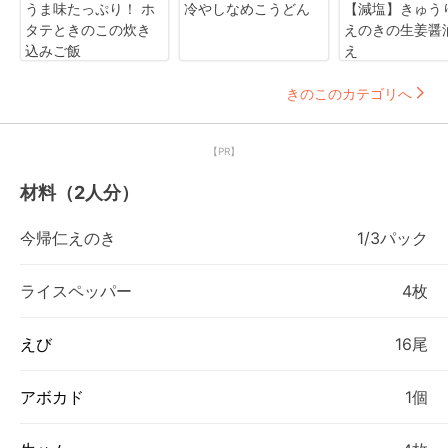
うま味たっぷり！ ホ
冷やしなめこうどん
【減塩】きゅう
タテときのこの炊き
えのきの生姜醤
込みご飯
え
きのこのカテゴリへ
【PR】
材料（2人分）
今帰仁えのき
1/3パック
ライスペッパー
4枚
えび
16尾
アボカド
1個