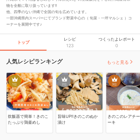
物を全般に取り扱っています!!

他、四季のない沖縄で全国の旬を広めています。

一部沖縄県内スーパーにてブランド野菜中心の（ 旬菜・一坪マルシェ ）コ
ーナーを展開中です♪
レシピ
つくったよレポート
トップ
123
0
人気レシピランキング
もっと見る
1
位
2
位
3
位
炊飯器で簡単！きのこ
旨味UP‼︎きのこのぬか
きのこのレアチー
たっぷり鶏釜めし
漬け
ーキ