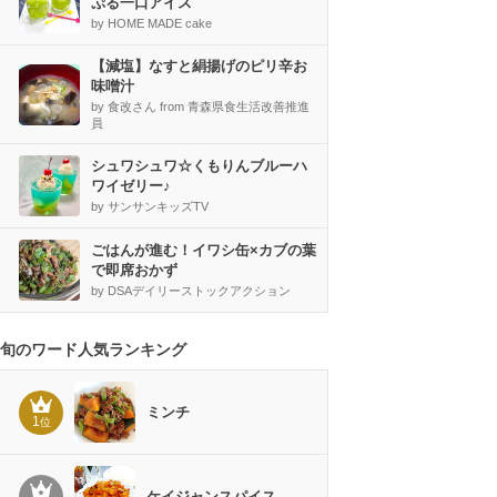
ぷる一口アイス
by HOME MADE cake
【減塩】なすと絹揚げのピリ辛お
味噌汁
by 食改さん from 青森県食生活改善推進
員
シュワシュワ☆くもりんブルーハ
ワイゼリー♪
by サンサンキッズTV
ごはんが進む！イワシ缶×カブの葉
で即席おかず
by DSAデイリーストックアクション
旬のワード人気ランキング
ミンチ
1
位
ケイジャンスパイス