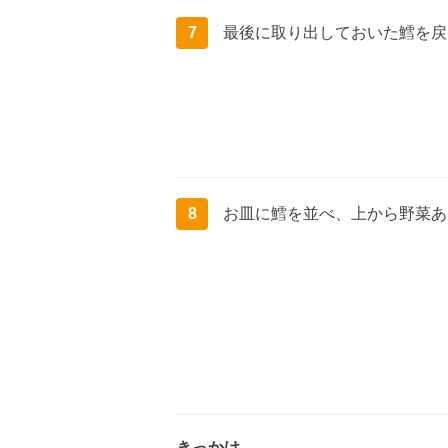
7
最後に取り出しておいた鱈を戻
8
お皿に鱈を並べ、上から野菜あ
きっかけ