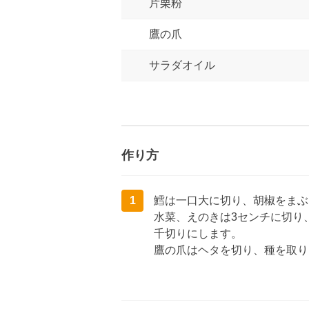
片栗粉
鷹の爪
サラダオイル
作り方
1
鱈は一口大に切り、胡椒をまぶ
水菜、えのきは3センチに切り
千切りにします。
鷹の爪はヘタを切り、種を取り