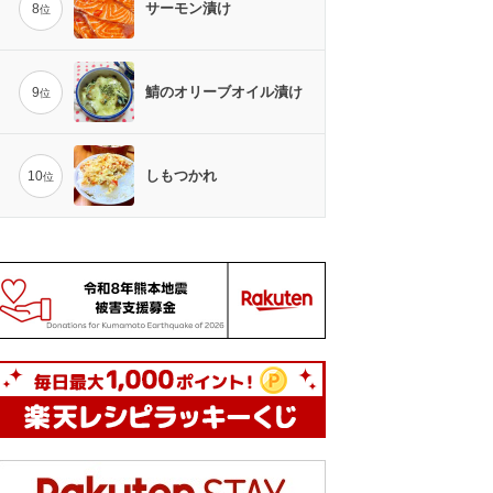
サーモン漬け
8
位
鯖のオリーブオイル漬け
9
位
しもつかれ
10
位