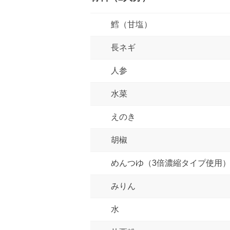
鱈（甘塩）
長ネギ
人参
水菜
えのき
胡椒
めんつゆ（3倍濃縮タイプ使用
みりん
水