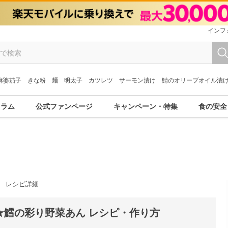
インフ
麻婆茄子
きな粉
麺
明太子
カツレツ
サーモン漬け
鯖のオリーブオイル漬
コラム
公式ファンページ
キャンペーン・特集
食の安全
レシピ詳細
★鱈の彩り野菜あん レシピ・作り方