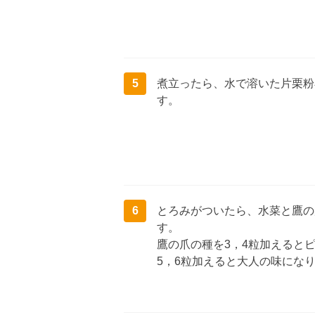
5
煮立ったら、水で溶いた片栗粉
す。
6
とろみがついたら、水菜と鷹の
す。
鷹の爪の種を3，4粒加えると
5，6粒加えると大人の味にな