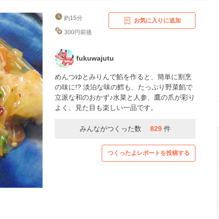
約15分
お気に入りに追加
300円前後
fukuwajutu
めんつゆとみりんで餡を作ると、簡単に割烹
の味に!? 淡泊な味の鱈も、たっぷり野菜餡で
立派な和のおかず♪水菜と人参、鷹の爪が彩り
よく、見た目も楽しい一品です。
みんながつくった数
829
件
つくったよレポートを投稿する