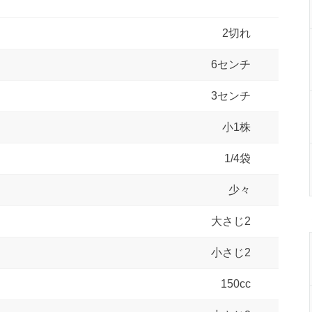
2切れ
6センチ
3センチ
小1株
1/4袋
少々
）
大さじ2
小さじ2
150cc