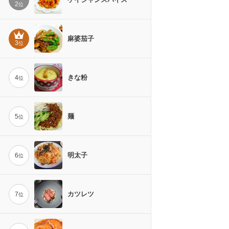
2
位
麻婆茄子
3
位
きな粉
4
位
麺
5
位
明太子
6
位
カツレツ
7
位