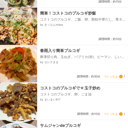
調理時間：約15分
簡単！コストコのプルコギ炒飯
コストコのプルコギ、ご飯、卵、顆粒中華だし、青ネ
ギ（小口切り）
by きっちんmiwa
調理時間：約10分
春雨入り簡単プルコギ
豚薄切り肉、玉ねぎ、パブリカ(赤)、ピーマン、しいた
け、春雨、水、ゴマ油、焼肉のタレ
by セレナまま
つくったよ
1
調理時間：約30分
コストコのプルコギで☆玉子炒め
コストコのプルコギ、卵、ごま油
by まいまい917
つくったよ
1
調理時間：約10分
サムジャンdeプルコギ