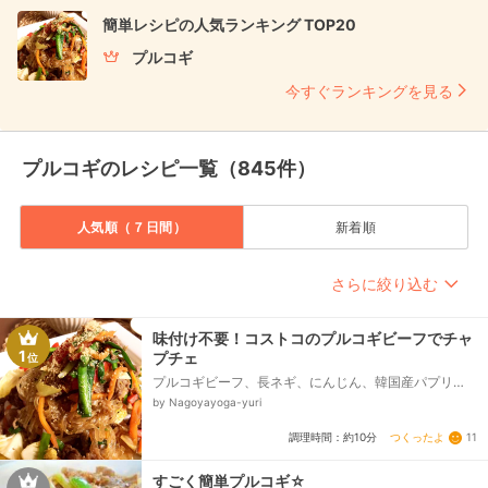
簡単レシピの人気ランキング TOP20
プルコギ
今すぐランキングを見る
プルコギのレシピ一覧（845件）
人気順（７日間）
新着順
さらに絞り込む
味付け不要！コストコのプルコギビーフでチャ
1
プチェ
位
プルコギビーフ、長ネギ、にんじん、韓国産パプリ
カ、ニラ、春雨、ごま油、お好みでいりごま
by Nagoyayoga-yuri
つくったよ
11
調理時間：約10分
すごく簡単プルコギ☆