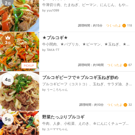
2
位
牛薄切り肉、たまねぎ、ピーマン、にんじん、もや
し、☆醤油、☆お酒、☆コチュジャン、☆おろしにん
by yuu1099
にく、☆砂糖、☆ごま油、☆ごま...
つくったよ
118
調理時間：約15分
★プルコギ★
3
位
牛小間肉、★パプリカ、★ピーマン、★玉ねぎ、★人
参、★しいたけ、★ニラ、〇生姜・ニンニク、〇酒、
by TAKA-TT
みりん、〇ごま油、〇醬油、〇鶏ガラスープの素、〇
砂糖...
つくったよ
67
調理時間：約1時間
PICKUP
プルコギビーフで☆プルコギ玉ねぎ炒め
4
位
プルコギビーフ（コストコ）、玉ねぎ、サラダ油、き
ざみネギ
by うーころちゃん
つくったよ
32
調理時間：約10分
野菜たっぷりプルコギ
5
位
牛肉、人参、小松菜、えのき、☆にんにくチューブ、
☆醤油、☆酒、☆コチュジャン、☆砂糖、ゴマ油
by ユーママちゃん