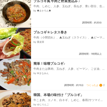
プルコギ風 牛肉と野菜煮込み ♪
牛肉、しめじ、人参、玉ねぎ、長ねぎ、青い部分、生
姜、ニンニク、水、しょうゆ、はちみつ、酒、コチュ
by ●まかろん●
ジャン、ごま油、ダシダ、コショウ、白ごま...
調理時間：約30分
プルコギ☆レタス巻き
牛肉（小間切れ）、▲玉ねぎ（スライス）、▲ピーマ
ン（千切り）、▲人参（千切り）、レタス、～漬けタ
by 栗皮茶
レ～、★酒、★醤油、★白ごま、★砂糖、★ゴマ油、
★コチュジャン、★おろしにんにく...
調理時間：1時間以上
簡単！味噌プルコギ♪
牛肉または豚肉、玉ねぎ、人参、ピーマン、ごま油、
●味噌、●砂糖、●酒、しょうゆ、みりん、●にんに
by Mまなみん
く、しょうが...
つくったよ
2
調理時間：約15分
韓国、本場の味付け「プルコギ」
牛こま肉、エノキ、白ネギ、しめじ、春雨(サツマイモ)
なしでもok、★醤油、★砂糖、★水飴(or蜂蜜)、★梅
by ゆじりんご