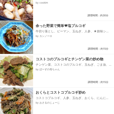
はハチミツ、★長ねぎのみじん切り、★ニンニクのみ
by cookim
じん切り、★ごま油、★コショウ、パプリカ、トッポ
ギ餅、玉ねぎ、シメジ、サラダ油、ニンニクのみじん
切り、水...
調理時間：約30分
余った野菜で簡単♥塩プルコギ
牛切り落とし、ピーマン、玉ねぎ、人参、★創味シャ
ンタンDX、★酒・ごま油、★砂糖、★にんにくチュー
by カンノーロ
ブ、いりごま...
調理時間：約15分
コストコのプルコギとチンゲン菜の炒め物
チンゲン菜、コストコのプルコギ、玉ねぎ、ごま油、
にんにく、オイスターソース
by ぼーずの母ちゃん
調理時間：約15分
おくらとコストコプルコギ炒め
コストコプルコギ、人参、玉ねぎ、おくら、にんに
く 輪切り、白胡麻
by おさるのじょーじ