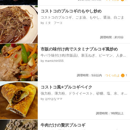
コストコのプルコギのもやし炒め
コストコのプルコギ、ごま油、もやし、醤油、白ごま
by ミタ フーコ
調理時間：約10分
市販の味付け肉でスタミナプルコギ風炒め
牛バラ味付け肉(市販品)、新玉ねぎ、ピーマン、人参、
にんにく、ダシダ、◇オイスターソース、◇豆板醤、
by mamichin555
サラダ油...
つくったよ
1
調理時間：5分以内
コストコ風⭐️プルコギベイク
強力粉、薄力粉、ドライイースト、砂糖、塩、水、オ
リーブオイルまたはサラダ油、プルコギビーフ(コスト
by はやはなママ
コまたは市販品)、ピザ用チーズ...
調理時間：1時間以上
牛肉だけの贅沢プルコギ