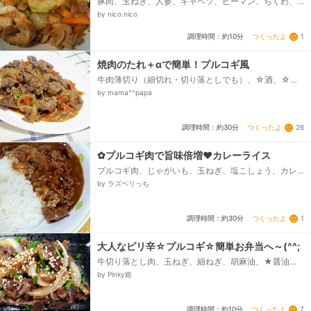
豚肉、玉ねぎ、人参、キャベツ、ピーマン、ちくわ、
コストコ、プルコギのたれ、塩コショウ
by nico.nico
つくったよ
1
調理時間：約10分
焼肉のたれ＋αで簡単！プルコギ風
牛肉薄切り（細切れ・切り落としでも）、☆酒、☆片
栗粉、油、玉ねぎ、人参、●焼肉のたれ（トップバリ
by mama^^papa
ューの甘口使用）、●酒、●醤油、コチュジャン、万能
ねぎ（小口切り）、いりごま...
つくったよ
26
調理時間：約30分
✿プルコギ肉で旨味倍増❤カレーライス
プルコギ肉、じゃがいも、玉ねぎ、塩こしょう、カレ
ールウ、水、ご飯
by ラズベリっち
つくったよ
1
調理時間：約30分
大人なピリ辛☆プルコギ☆簡単お弁当へ～(^^;
牛切り落とし肉、玉ねぎ、細ねぎ、胡麻油、★醤油、
★酒、★砂糖、★にんにくすりおろし、★豆板醤、★
by Pinky姫
味噌、★ゴマ...
つくったよ
7
調理時間：約10分