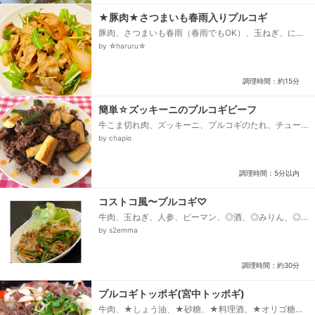
★豚肉★さつまいも春雨入りプルコギ
豚肉、さつまいも春雨（春雨でもOK）、玉ねぎ、にん
じん、水菜、★しょうゆ、酒、★みりん、コチジャ
by ☆haruru☆
ン、★てんさい糖、おろしにんにく、しょうが、★鶏
ガラスープ顆粒、ごま油、肉味付け用 塩コショウ、
酒、水溶き片栗粉...
調理時間：約15分
簡単☆ズッキーニのプルコギビーフ
牛こま切れ肉、ズッキーニ、プルコギのたれ、チュー
ブにんにく、油
by chapio
調理時間：5分以内
コストコ風〜プルコギ♡
牛肉、玉ねぎ、人参、ピーマン、◎酒、◎みりん、◎醤
油、◎鶏ガラ、◎ごま油、◎ニンニク、◎生姜、◎いり
by s2emma
ごま、コチュジャン...
調理時間：約30分
プルコギトッポギ(宮中トッポギ)
牛肉、★しょう油、★砂糖、★料理酒、★オリゴ糖又