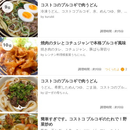
コストコのプルコギで肉うどん
9
位
冷凍うどん、コストコプルコギ、水、めんつゆ、卵、
ネギ
by kurubii
調理時間：約15分
焼肉のタレとコチュジャンで本格プルコギ風味
10
位
焼き肉のタレ、コチュジャン、豚ばら薄切り
by レンチン料理模索屋うちにゃん
つくったよ
2
調理時間：約10分
コストコのプルコギで肉うどん
うどん、希釈しためんつゆ、ごま油、コストコのプル
コギ、玉ねぎ、にんじん、青ネギ
by ぼーずの母ちゃん
調理時間：約10分
簡単すぎです。コストコ プルコギのたれで！野
菜炒め