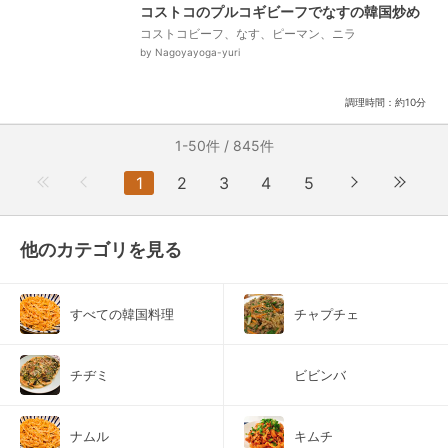
コストコのプルコギビーフでなすの韓国炒め
コストコビーフ、なす、ピーマン、ニラ
by Nagoyayoga-yuri
調理時間：約10分
1-50件 / 845件
1
2
3
4
5
他のカテゴリを見る
すべての韓国料理
チャプチェ
チヂミ
ビビンバ
ナムル
キムチ