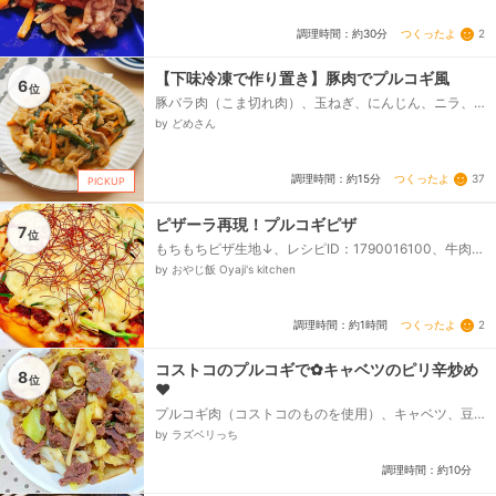
つくったよ
2
調理時間：約30分
【下味冷凍で作り置き】豚肉でプルコギ風
6
位
豚バラ肉（こま切れ肉）、玉ねぎ、にんじん、ニラ、
★ニンニクチューブ、★醤油、酒、ごま油、水、★砂
by どめさん
糖、コチュジャン、お好みでゴマ...
つくったよ
37
調理時間：約15分
PICKUP
ピザーラ再現！プルコギピザ
7
位
もちもちピザ生地↓、レシピID：1790016100、牛肉薄
切り↓、※アメリカ牛がおすすめ、玉ねぎ、にら、ナチ
by おやじ飯 Oyaji's kitchen
ュラルチーズ、❏牛肉つけダレ、☆料理酒、☆しょう
油、☆砂糖、☆みりん、☆にんにくチューブ、☆ごま
油、☆コチュジャン、☆豆板醤、❏ピザソース、★マ
つくったよ
2
調理時間：約1時間
ヨネーズ、★コチュジャン、★みりん、★ごま油、★
にんにくチューブ...
コストコのプルコギで✿キャベツのピリ辛炒め
8
位
❤
プルコギ肉（コストコのものを使用）、キャベツ、豆
板醤、醤油、塩こしょう
by ラズベリっち
調理時間：約10分