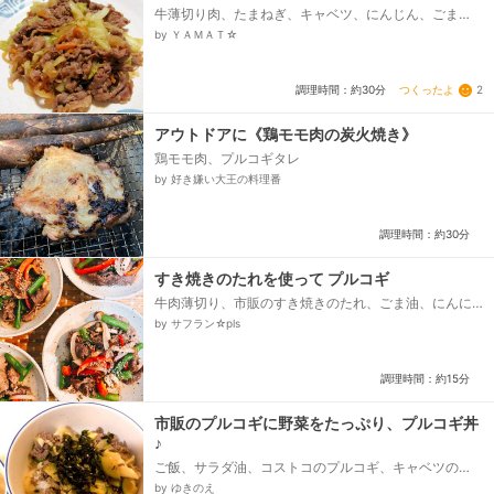
牛薄切り肉、たまねぎ、キャベツ、にんじん、ごま
油、☆サムジャン、酒、☆砂糖、しょうゆ
by ＹＡＭＡＴ☆
つくったよ
2
調理時間：約30分
アウトドアに《鶏モモ肉の炭火焼き》
鶏モモ肉、プルコギタレ
by 好き嫌い大王の料理番
調理時間：約30分
すき焼きのたれを使って プルコギ
牛肉薄切り、市販のすき焼きのたれ、ごま油、にんに
くすりおろし、しょうがすりおろし、いんげん、赤ピ
by サフラン☆pls
ーマン、玉ねぎ、カットしめじ、すりごま...
調理時間：約15分
市販のプルコギに野菜をたっぷり、プルコギ丼
♪
ご飯、サラダ油、コストコのプルコギ、キャベツの
葉、ズッキーニ、韓国のり
by ゆきのえ