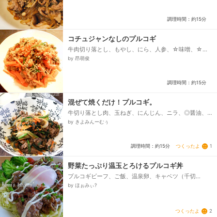
シロップ(なしでもok)、★すりおろしニンニク、★す
りおろし玉ねぎ、★胡椒、★お酒、★ごま油、◎玉ね
ぎ(くし形切り)、◎白ネギ(輪切り)...
調理時間：約15分
コチュジャンなしのプルコギ
牛肉切り落とし、もやし、にら、人参、☆味噌、☆醤
油、みりん、☆にんにく、生姜すりおろし、ごま油、
by 昂萌俊
白ごま...
調理時間：約15分
混ぜて焼くだけ！プルコギ。
牛切り落とし肉、玉ねぎ、にんじん、ニラ、◎醤油、◎
酒、◎砂糖、◎りんご、◎ごま油、ごま油(炒め用)、白
by きよみんーむぅ
ごま...
つくったよ
1
調理時間：約15分
野菜たっぷり温玉とろけるプルコギ丼
プルコギビーフ、ご飯、温泉卵、キャベツ（千切
り）、ブロッコリー、ミニトマト（トマト）、マヨネ
by ほぉみぃ?
ーズ、一味唐辛子、万能ねぎ...
つくったよ
2