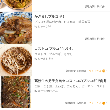
調理時間：約10分
かさましプルコギ！
プルコギ用味付け肉、たまねぎ、韓国春雨
by にゃーご30
調理時間：約15分
コストコ プルコギもやし
コストコ、プルコギ、もやし
by むーまま 318
つくったよ
1
調理時間：約10分
高校生の男子弁当☆コストコのプルコギで肉丼
ご飯、ごま油、玉ねぎ、にんじん、ピーマン、コスト
コのプルコギ、仕上げのごま
by ぼーずの母ちゃん
つくったよ
1
調理時間：5分以内