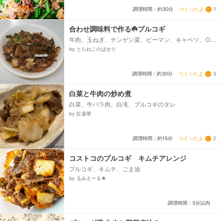
つくったよ
1
調理時間：約30分
合わせ調味料で作る☘️プルコギ
牛肉、玉ねぎ、チンゲン菜、ピーマン、キャベツ、○
しょう油、○みりん、○酒、○コチュジャン、○酢、
by とらねこのぱせり
◯はちみつ、にんにく、生姜、ごま油...
つくったよ
3
調理時間：約30分
白菜と牛肉の炒め煮
白菜、牛バラ肉、白滝、プルコギのタレ
by 紅蓮華
つくったよ
2
調理時間：約15分
コストコのプルコギ キムチアレンジ
プルコギ、キムチ、ごま油
by るみえーる★
調理時間：5分以内