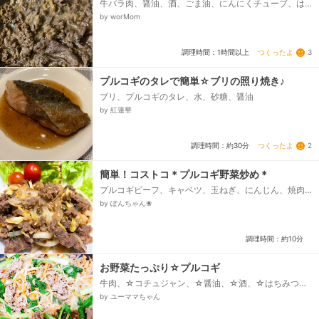
牛バラ肉、醤油、酒、ごま油、にんにくチューブ、は
ちみつ、コチュジャン、ごま
by worMom
つくったよ
3
調理時間：1時間以上
プルコギのタレで簡単☆ブリの照り焼き♪
ブリ、プルコギのタレ、水、砂糖、醤油
by 紅蓮華
つくったよ
2
調理時間：約30分
簡単！コストコ＊プルコギ野菜炒め＊
プルコギビーフ、キャベツ、玉ねぎ、にんじん、焼肉
のタレ、ごま油
by ぽんちゃん❀
調理時間：約10分
お野菜たっぷり☆プルコギ
牛肉、☆コチュジャン、☆醤油、☆酒、☆はちみつ、
☆砂糖、☆にんにくチューブ、☆ゴマ油、もやし、小
by ユーママちゃん
松菜、人参、玉ねぎ、サラダ油、塩コショウ...