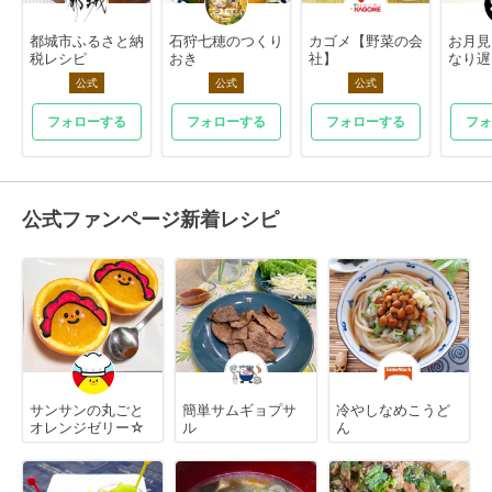
都城市ふるさと納
石狩七穂のつくり
カゴメ【野菜の会
お月見
税レシピ
おき
社】
なり遅
公式
公式
公式
フォローする
フォローする
フォローする
フォ
公式ファンページ新着レシピ
サンサンの丸ごと
簡単サムギョプサ
冷やしなめこうど
オレンジゼリー☆
ル
ん