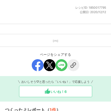
レシピID:
1850017795
公開日:
2020/12/12
【PR】
ページをシェアする
おいしそう♡と思ったら「いいね！」で応援しよう
いいね！
6
つくったよレポート（
1
件
）