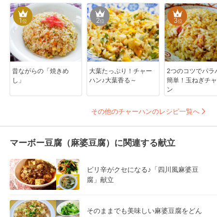
1
2
3
位
位
位
昔ながらの「焼きめ
大葉たっぷり！チャー
2つのコツでパラ
し」
ハン♪大葉香る～
簡単！玉ねぎチャ
ン
その他のチャーハンのレシピ一覧へ
マーボー豆腐（麻婆豆腐）に関連する献立
ピリ辛がクセになる♪「四川風麻婆豆
腐」献立
そのままでも美味しい麻婆豆腐をどん