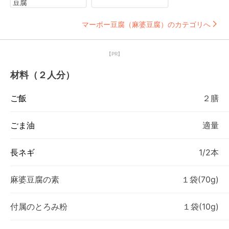
豆腐
マーボー豆腐（麻婆豆腐）のカテゴリへ
【PR】
材料（２人分）
ご飯
２膳
ごま油
適量
長ネギ
1/2本
麻婆豆腐の素
１袋(70g)
付属のとろみ粉
１袋(10g)