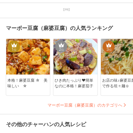
【PR】
マーボー豆腐（麻婆豆腐）の人気ランキング
1
2
3
位
位
位
本格！麻婆豆腐 ☆ 美
ひき肉たっぷり♥簡単
お店の味♪麻婆豆
味しい ☆
なのに本格！麻婆茄子
で作る坦々麺☺︎
マーボー豆腐（麻婆豆腐）のカテゴリへ
その他のチャーハンの人気レシピ