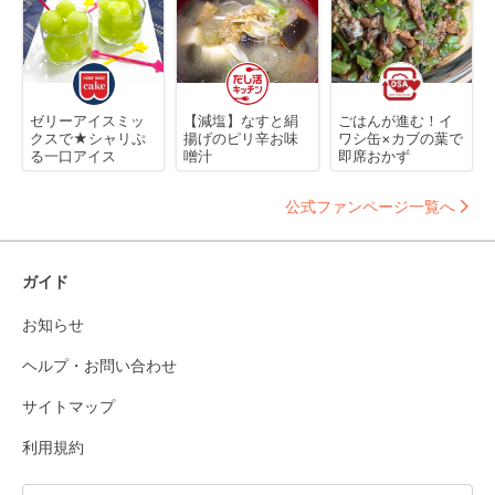
ゼリーアイスミッ
【減塩】なすと絹
ごはんが進む！イ
クスで★シャリぷ
揚げのピリ辛お味
ワシ缶×カブの葉で
る一口アイス
噌汁
即席おかず
公式ファンページ一覧へ
ガイド
お知らせ
ヘルプ・お問い合わせ
サイトマップ
利用規約