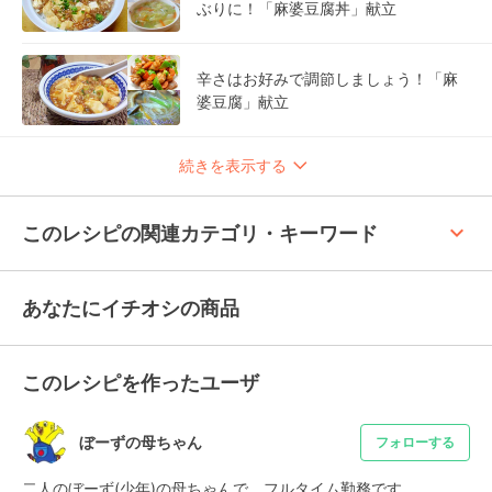
ぶりに！「麻婆豆腐丼」献立
辛さはお好みで調節しましょう！「麻
婆豆腐」献立
続きを表示する
keyboard_arrow_up
このレシピの関連カテゴリ・キーワード
あなたにイチオシの商品
このレシピを作ったユーザ
ぼーずの母ちゃん
フォローする
二人のぼーず(少年)の母ちゃんで、フルタイム勤務です。
