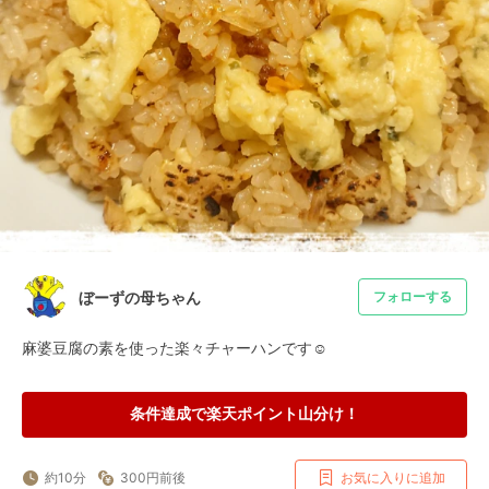
ぼーずの母ちゃん
フォローする
麻婆豆腐の素を使った楽々チャーハンです☺️
条件達成で楽天ポイント山分け！
約10分
300円前後
お気に入りに追加